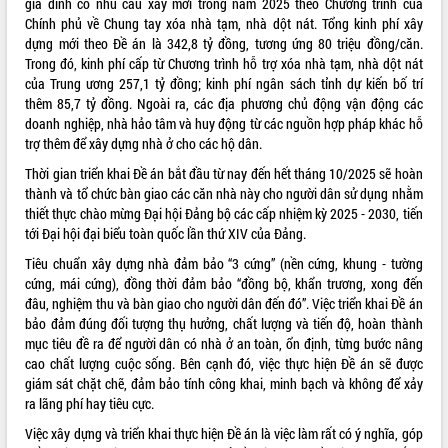
gia đình có nhu cầu xây mới trong năm 2025 theo Chương trình của
Chính phủ về Chung tay xóa nhà tạm, nhà dột nát. Tổng kinh phí xây
VIDEO
dựng mới theo Đề án là 342,8 tỷ đồng, tương ứng 80 triệu đồng/căn.
Loading the player...
Trong đó, kinh phí cấp từ Chương trình hỗ trợ xóa nhà tạm, nhà dột nát
của Trung ương 257,1 tỷ đồng; kinh phí ngân sách tỉnh dự kiến bố trí
Khám bệnh, cấp phát thuốc miễn phí
thêm 85,7 tỷ đồng. Ngoài ra, các địa phương chủ động vận động các
và tặng quà người dân xã Cư Pui
doanh nghiệp, nhà hảo tâm và huy động từ các nguồn hợp pháp khác hỗ
Hội nghị UBND tỉnh Đắk Lắk thường kỳ
trợ thêm để xây dựng nhà ở cho các hộ dân.
tháng 7/2026
Thời gian triển khai Đề án bắt đầu từ nay đến hết tháng 10/2025 sẽ hoàn
Lễ truy tặng danh hiệu “Bà Mẹ Việt
thành và tổ chức bàn giao các căn nhà này cho người dân sử dụng nhằm
Nam Anh hùng” và trao Huân chương
thiết thực chào mừng Đại hội Đảng bộ các cấp nhiệm kỳ 2025 - 2030, tiến
Lao động
tới Đại hội đại biểu toàn quốc lần thứ XIV của Đảng.
ALBUM ẢNH
UBND tỉnh Đắk Lắk triển khai nhiệm
Tiêu chuẩn xây dựng nhà đảm bảo “3 cứng” (nền cứng, khung - tường
vụ 6 tháng cuối năm 2026
cứng, mái cứng), đồng thời đảm bảo “đồng bộ, khẩn trương, xong đến
Kỳ họp thứ Hai, Hội đồng nhân dân
đâu, nghiệm thu và bàn giao cho người dân đến đó”. Việc triển khai Đề án
tỉnh khóa XI quyết nghị nhiều nội dung
bảo đảm đúng đối tượng thụ hưởng, chất lượng và tiến độ, hoàn thành
quan trọng
mục tiêu đề ra để người dân có nhà ở an toàn, ổn định, từng bước nâng
Bí thư Tỉnh ủy Lương Nguyễn Minh
cao chất lượng cuộc sống. Bên cạnh đó, việc thực hiện Đề án sẽ được
Triết thăm, tặng quà người có công với
giám sát chặt chẽ, đảm bảo tính công khai, minh bạch và không để xảy
cách mạng
ra lãng phí hay tiêu cực.
Rà soát, hoàn thiện hệ thống thiết chế
Việc xây dựng và triển khai thực hiện Đề án là việc làm rất có ý nghĩa, góp
văn hóa, thể thao đáp ứng yêu cầu
LIÊN KẾT WEB