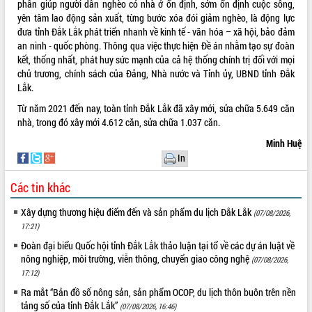
phần giúp người dân nghèo có nhà ở ổn định, sớm ổn định cuộc sống,
phát triển mới
yên tâm lao động sản xuất, từng bước xóa đói giảm nghèo, là động lực
Thường trực HĐND tỉnh Đắk Lắk gặp
đưa tỉnh Đắk Lắk phát triển nhanh về kinh tế - văn hóa – xã hội, bảo đảm
mặt Đoàn chuyên gia y tế TP. Hồ Chí
an ninh - quốc phòng. Thông qua việc thực hiện Đề án nhằm tạo sự đoàn
Minh
kết, thống nhất, phát huy sức mạnh của cả hệ thống chính trị đối với mọi
THỐNG KÊ TRUY CẬP
chủ trương, chính sách của Đảng, Nhà nước và Tỉnh ủy, UBND tỉnh Đắk
Lễ truy điệu và an táng hài cốt liệt sĩ
Lắk.
tại Nghĩa trang Liệt sĩ xã Sơn Hòa
Hôm nay:
26439
Bàn giải pháp tháo gỡ khó khăn trong
Tất cả:
66039179
Từ năm 2021 đến nay, toàn tỉnh Đắk Lắk đã xây mới, sửa chữa 5.649 căn
xuất khẩu sầu riêng và triển khai quy
nhà, trong đó xây mới 4.612 căn, sửa chữa 1.037 căn.
định EUDR
Minh Huệ
Thứ trưởng Bộ Nông nghiệp và Môi
In
trường Nguyễn Hoàng Hiệp khảo sát
vùng trồng và doanh nghiệp đóng gói
Các tin khác
sầu riêng tại Đắk Lắk
Trình diễn nghệ thuật chế biến các
Xây dựng thương hiệu điểm đến và sản phẩm du lịch Đắk Lắk
(07/08/2026,
món ăn từ sầu riêng
17:21)
Đắk Lắk công bố Quy hoạch và xúc
Đoàn đại biểu Quốc hội tỉnh Đắk Lắk thảo luận tại tổ về các dự án luật về
tiến đầu tư tỉnh
nông nghiệp, môi trường, viễn thông, chuyển giao công nghệ
(07/08/2026,
Ngành cá ngừ Đắk Lắk chủ động thích
17:12)
ứng để giữ vững thị trường xuất khẩu
Ra mắt “Bản đồ số nông sản, sản phẩm OCOP, du lịch thôn buôn trên nền
Diễn đàn Kinh tế tư nhân Việt Nam đột
tảng số của tỉnh Đắk Lắk”
(07/08/2026, 16:46)