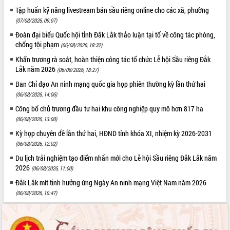
phá cơ chế - Hợp tác công tư
Tập huấn kỹ năng livestream bán sầu riêng online cho các xã, phường
Đề án 06 tạo bước ngoặt đột phá trong
(07/08/2026, 09:07)
cải cách hành chính tỉnh Đắk Lắk
Đoàn đại biểu Quốc hội tỉnh Đắk Lắk thảo luận tại tổ về công tác phòng,
Kết nối tour, đẩy mạnh chuyển đổi số
chống tội phạm
(06/08/2026, 18:32)
để phát triển du lịch Đắk Lắk
Khẩn trương rà soát, hoàn thiện công tác tổ chức Lễ hội Sầu riêng Đắk
Khởi động Dự án Đầu tư xây dựng hạ
Lắk năm 2026
(06/08/2026, 18:27)
tầng kỹ thuật Cụm công nghiệp Tân
Ban Chỉ đạo An ninh mạng quốc gia họp phiên thường kỳ lần thứ hai
Tiến
(06/08/2026, 14:06)
Gặp mặt các cơ quan báo chí nhân Kỷ
niệm 101 năm Ngày Báo chí Cách
Công bố chủ trương đầu tư hai khu công nghiệp quy mô hơn 817 ha
mạng Việt Nam
(06/08/2026, 13:00)
Đắk Lắk sơ kết 4 năm triển khai thực
Kỳ họp chuyên đề lần thứ hai, HĐND tỉnh khóa XI, nhiệm kỳ 2026-2031
hiện Đề án 06 của Chính phủ
(06/08/2026, 12:02)
Họp báo thông tin về Hội nghị Công bố
Du lịch trải nghiệm tạo điểm nhấn mới cho Lễ hội Sầu riêng Đắk Lắk năm
Quy hoạch và Xúc tiến đầu tư tỉnh Đắk
2026
(06/08/2026, 11:00)
Lắk
Đắk Lắk mít tinh hưởng ứng Ngày An ninh mạng Việt Nam năm 2026
Khơi thông điểm nghẽn, đẩy nhanh
(06/08/2026, 10:47)
giải ngân vốn khắc phục thiên tai
HĐND tỉnh thông qua điều chỉnh Quy
hoạch tỉnh thời kỳ 2021-2030