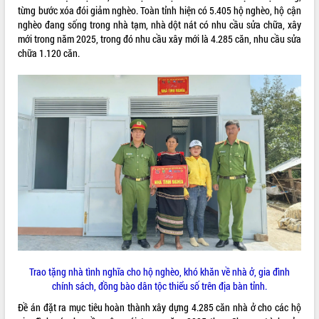
từng bước xóa đói giảm nghèo. Toàn tỉnh hiện có 5.405 hộ nghèo, hộ cận
ĐIỂM TIN VĂN BẢN
nghèo đang sống trong nhà tạm, nhà dột nát có nhu cầu sửa chữa, xây
mới trong năm 2025, trong đó nhu cầu xây mới là 4.285 căn, nhu cầu sửa
QUY HOẠCH - KẾ HOẠCH
chữa 1.120 căn.
Trao tặng nhà tình nghĩa cho hộ nghèo, khó khăn về nhà ở, gia đình
chính sách, đồng bào dân tộc thiểu số trên địa bàn tỉnh.
Đề án đặt ra mục tiêu hoàn thành xây dựng 4.285 căn nhà ở cho các hộ