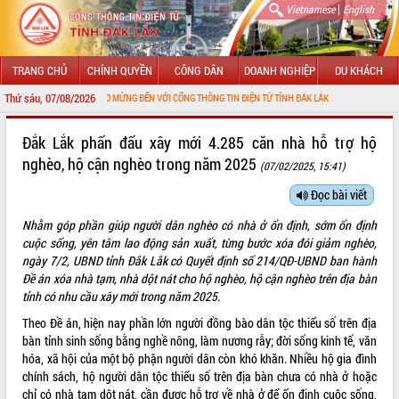
|
Vietnamese
English
TRANG CHỦ
CHÍNH QUYỀN
CÔNG DÂN
DOANH NGHIỆP
DU KHÁCH
Thứ sáu, 07/08/2026
CHÀO MỪNG ĐẾN VỚI CỔNG THÔNG TIN ĐIỆN TỬ TỈNH ĐẮK LẮK
GIỚI THIỆU
Đắk Lắk phấn đấu xây mới 4.285 căn nhà hỗ trợ hộ
nghèo, hộ cận nghèo trong năm 2025
(07/02/2025, 15:41)
LÃNH ĐẠO UBND TỈNH
Đọc bài viết
TIN TỨC SỰ KIỆN
Nhằm góp phần giúp người dân nghèo có nhà ở ổn định, sớm ổn định
SỞ, BAN, NGÀNH
cuộc sống, yên tâm lao động sản xuất, từng bước xóa đói giảm nghèo,
ngày 7/2, UBND tỉnh Đắk Lắk có Quyết định số 214/QĐ-UBND ban hành
UBND CÁC XÃ, PHƯỜNG
Đề án xóa nhà tạm, nhà dột nát cho hộ nghèo, hộ cận nghèo trên địa bàn
tỉnh có nhu cầu xây mới trong năm 2025.
THÔNG TIN CHỈ ĐẠO ĐIỀU HÀNH
Theo Đề án, hiện nay phần lớn người đồng bào dân tộc thiểu số trên địa
bàn tỉnh sinh sống bằng nghề nông, làm nương rẫy; đời sống kinh tế, văn
HỆ THỐNG VĂN BẢN
hóa, xã hội của một bộ phận người dân còn khó khăn. Nhiều hộ gia đình
chính sách, hộ người dân tộc thiểu số trên địa bàn chưa có nhà ở hoặc
VĂN BẢN HĐND TỈNH
chỉ có nhà tạm dột nát, cần được hỗ trợ về nhà ở để ổn định cuộc sống,