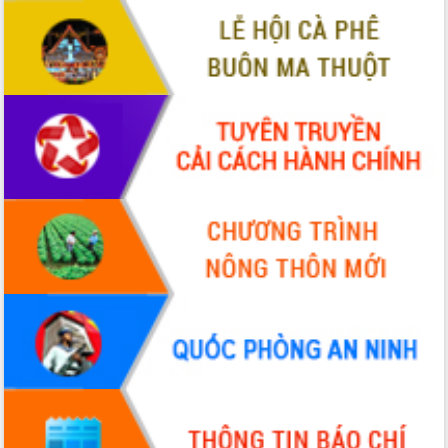
Tháo gỡ những vướng mắc, đẩy mạnh
công tác cải cách thủ tục hành chính
tại Trung tâm Phục vụ hành chính
công tỉnh
Đắk Lắk: Tôn vinh 46 giải pháp tại Hội
thi Sáng tạo Kỹ thuật 2024 - 2025
Đắk Lắk rà soát, điều chỉnh Đề án 190
về phát triển nuôi trồng thủy sản
Phó Chủ tịch UBND tỉnh Đắk Lắk
Trương Công Thái kiểm tra thực địa
Dự án cao tốc Khánh Hòa - Buôn Ma
Thuột
Định vị cà phê Việt Nam như một “di
sản sống” trong dòng chảy toàn cầu
Xây dựng nông thôn mới: Nâng cao đời
sống người dân từ những mô hình thiết
thực
Quyết liệt tháo gỡ vướng mắc, đẩy
nhanh tiến độ các dự án trọng điểm
trong Khu kinh tế Nam Phú Yên