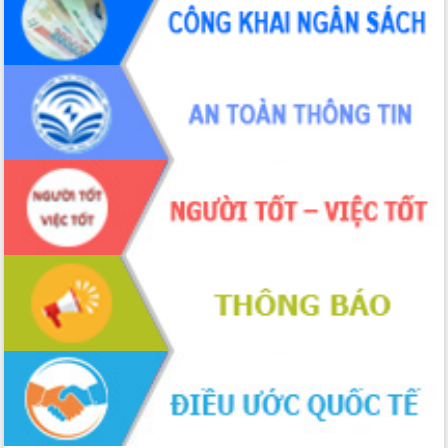
Tập huấn ứng dụng trí tuệ nhân tạo (AI)
trong thương mại điện tử năm 2026
Đoàn đại biểu Quốc hội tỉnh Đắk Lắk
trao đổi thông tin trước Kỳ họp thứ
nhất, Quốc hội khóa XVI
Quyết liệt cải cách hành chính, khơi
thông nguồn lực phát triển
Nâng cao hiệu lực, hiệu quả HĐND
tỉnh thông qua hiện đại hóa hành chính
Xã Ea Phê gắn cải cách hành chính với
chuyển đổi số
Phó Chủ tịch Thường trực UBND tỉnh
Hồ Thị Nguyên Thảo làm việc tại Trung
tâm Phục vụ hành chính công xã Ea
Phê
Xây dựng nền hành chính số đồng
hành cùng nông dân dân, doanh nghiệp
Giai đoạn 2026-2030, Đắk Lắk phấn
đấu có 77% xã đạt chuẩn nông thôn
mới