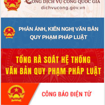
Hội thảo góp ý hồ sơ điều chỉnh quy
hoạch tỉnh Đắk Lắk thời kỳ 2021-2030,
tầm nhìn đến năm 2050
Nâng cao hiệu quả hoạt động của các
doanh nghiệp nhà nước
Hội nghị triển khai kết nối mạng
truyền số liệu chuyên dùng phục vụ cơ
quan Đảng, Nhà nước
Lễ phát động chuỗi hoạt động chung
tay làm sạch môi trường
Xã Ea Kar bước chuyển mình trong
công tác cải cách hành chính mô hình
mới
UBND tỉnh họp báo định kỳ tháng 4
năm 2026
Hội thảo khoa học “Giải pháp thúc đẩy
phát triển nền kinh tế xanh tại tỉnh
Đắk Lắk”
Tăng cường giám sát, đôn đốc thực
hiện nhiệm vụ quản lý tài sản công
hàng tuần