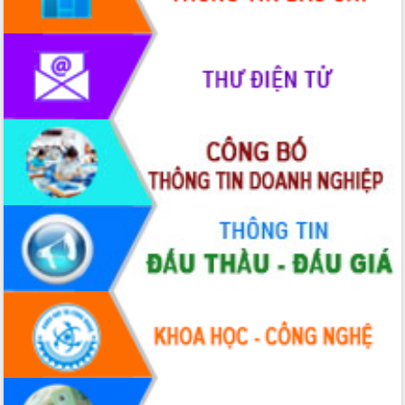
Hòn Yến phát triển du lịch gắn với bảo
tồn biển
Lấy ý kiến điều chỉnh Quy hoạch tỉnh
Đắk Lắk thời kỳ 2021-2030, tầm nhìn
đến năm 2050
Phát động chiến dịch 30 ngày đêm
giải phóng mặt bằng Tuyến đường bộ
ven biển
Đắk Lắk nỗ lực thúc đẩy tăng trưởng
kinh tế từ 10% trở lên trong Quý
II/2026
Đắk Lắk ký kết thỏa thuận hợp tác về
chuyển đổi số giai đoạn 2026 – 2030
với Tập đoàn Bưu chính Viễn thông
Việt Nam
Thứ trưởng Bộ Y tế làm việc với tỉnh
Đắk Lắk về phát triển nhân lực y tế
cho trạm y tế cấp xã
Du lịch Đắk Lắk nâng tầm trải nghiệm
du khách thông qua Hệ thống cơ sở dữ
liệu và Bản đồ số