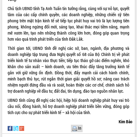
Đẩy mạnh cải cách hành chính, quyết
Chủ tịch UBND tỉnh Tạ Anh Tuấn tin tưởng rằng, cùng với sự nỗ lực, quyết
tâm đạt được mục tiêu tăng trưởng
tâm của các cấp chính quyền, các doanh nghiệp, những chiến sỹ tiên
hai con số trong năm 2026
phong trên mặt trận kinh tế sẽ tiếp tục phát huy vai trò là lực lượng tiên
Tổ chức trang trọng Lễ hội Đền thờ
phong, không ngừng đổi mới, sáng tạo, khai thác mọi tiềm năng, mạnh
Lương Văn Chánh năm 2026
mẽ vươn lên, tạo nên những thành công lớn hơn, đóng góp quan trọng
Phó Bí thư Tỉnh ủy Đắk Lắk Đỗ Hữu
hơn vào quá trình phát triển của tỉnh Đắk Lắk.
Huy giữ chức Bí thư Đảng ủy Ủy Ban
Thời gian tới, UBND tỉnh đề nghị các sở, ban, ngành, địa phương và
Nhân dân tỉnh
doanh nghiệp tập trung đưa Nghị quyết số 68 của Bộ Chính trị về phát
Bệnh án điện tử thúc đẩy chuyển đổi
triển kinh tế tư nhân vào thực tiễn; tiếp tục tháo gỡ các điểm nghẽn, khó
số y tế tại Đắk Lắk
khăn cho sản xuất – kinh doanh, ưu tiên thúc đẩy tăng trưởng kinh tế
Chuyển đổi số thư viện: Mở rộng
gắn với giữ vững ổn định. Đồng thời, đẩy mạnh cải cách hành chính,
không gian tri thức trong thời đại số
minh bạch thủ tục, rút ngắn thời gian giải quyết hồ sơ; nâng cao trách
nhiệm người đứng đầu và rà soát, hoàn thiện các cơ chế, chính sách hỗ
Đánh giá, rút kinh nghiệm công tác tổ
trợ doanh nghiệp về đầu tư, đất đai, tín dụng, đào tạo nguồn nhân lực.
chức diễn tập trước ngày bầu cử
Chương trình “Gặp gỡ hữu nghị –
UBND tỉnh cũng đề nghị các hội, hiệp hội doanh nghiệp phát huy vai trò
Friendship Meeting New Year 2026”
cầu nối, đồng hành, hỗ trợ doanh nghiệp phát triển bền vững, đóng góp
tích cực cho sự phát triển kinh tế – xã hội của tỉnh.
Bầu cử Quốc hội và HĐND: Cử tri Đắk
Lắk gửi gắm niềm tin, kỳ vọng vào lá
Kim Bảo
phiếu
In
Đắk Lắk sẵn sàng các điều kiện cho