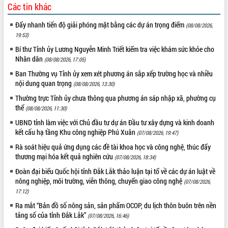
Ngày hội bầu cử đại biểu Quốc hội
Các tin khác
khóa XVI và HĐND các cấp nhiệm kỳ
Đẩy nhanh tiến độ giải phóng mặt bằng các dự án trọng điểm
2026-2031
(08/08/2026,
19:53)
Đảm bảo cuộc bầu cử đại biểu Quốc
hội và đại biểu HĐND các cấp diễn ra
Bí thư Tỉnh ủy Lương Nguyễn Minh Triết kiểm tra việc khám sức khỏe cho
an toàn, hiệu quả, đúng quy định
Nhân dân
(08/08/2026, 17:05)
Thủ tướng Chính phủ Phạm Minh Chính
Ban Thường vụ Tỉnh ủy xem xét phương án sắp xếp trường học và nhiều
kiểm tra, chỉ đạo hoàn thành các dự
nội dung quan trọng
(08/08/2026, 13:30)
án cao tốc và thăm khu tái định cư tại
Thường trực Tỉnh ủy chưa thông qua phương án sáp nhập xã, phường cụ
Đắk Lắk
thể
(08/08/2026, 11:30)
Sôi nổi Hội đua ngựa truyền thống Gò
UBND tỉnh làm việc với Chủ đầu tư dự án Đầu tư xây dựng và kinh doanh
Thì Thùng mừng Xuân Bính Ngọ 2026
kết cấu hạ tầng Khu công nghiệp Phú Xuân
(07/08/2026, 19:47)
Lãnh đạo tỉnh dâng hương tưởng niệm
Rà soát hiệu quả ứng dụng các đề tài khoa học và công nghệ, thúc đẩy
tại Đập Đồng Cam đầu Xuân Bính Ngọ
thương mại hóa kết quả nghiên cứu
(07/08/2026, 18:34)
Ngành nông nghiệp phấn đấu tăng
trưởng đạt 5,86% trong năm 2026
Đoàn đại biểu Quốc hội tỉnh Đắk Lắk thảo luận tại tổ về các dự án luật về
nông nghiệp, môi trường, viễn thông, chuyển giao công nghệ
(07/08/2026,
UBND tỉnh Đắk Lắk triển khai công tác
17:12)
quốc phòng, quân sự địa phương năm
2026
Ra mắt “Bản đồ số nông sản, sản phẩm OCOP, du lịch thôn buôn trên nền
tảng số của tỉnh Đắk Lắk”
Đắk Lắk tập trung toàn lực khắc phục
(07/08/2026, 16:46)
tồn tại IUU, sẵn sàng làm việc với