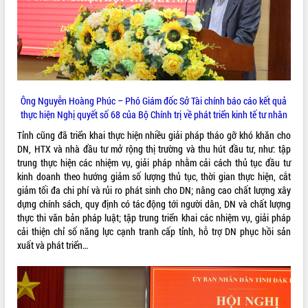
Rà soát, hoàn thiện hệ thống thiết chế
văn hóa, thể thao đáp ứng yêu cầu
phát triển mới
Thường trực HĐND tỉnh Đắk Lắk gặp
THỐNG KÊ TRUY CẬP
mặt Đoàn chuyên gia y tế TP. Hồ Chí
Minh
Hôm nay:
22492
Ông Nguyễn Hoàng Phúc – Phó Giám đốc Sở Tài chính báo cáo kết quả
Lễ truy điệu và an táng hài cốt liệt sĩ
Tất cả:
66108160
thực hiện Nghị quyết số 68 của Bộ Chính trị về phát triển kinh tế tư nhân
tại Nghĩa trang Liệt sĩ xã Sơn Hòa
Tỉnh cũng đã triển khai thực hiện nhiều giải pháp tháo gỡ khó khăn cho
Bàn giải pháp tháo gỡ khó khăn trong
DN, HTX và nhà đầu tư mở rộng thị trường và thu hút đầu tư, như: tập
xuất khẩu sầu riêng và triển khai quy
trung thực hiện các nhiệm vụ, giải pháp nhằm cải cách thủ tục đầu tư
định EUDR
kinh doanh theo hướng giảm số lượng thủ tục, thời gian thực hiện, cắt
Thứ trưởng Bộ Nông nghiệp và Môi
giảm tối đa chi phí và rủi ro phát sinh cho DN; nâng cao chất lượng xây
trường Nguyễn Hoàng Hiệp khảo sát
dựng chính sách, quy định có tác động tới người dân, DN và chất lượng
vùng trồng và doanh nghiệp đóng gói
thực thi văn bản pháp luật; tập trung triển khai các nhiệm vụ, giải pháp
sầu riêng tại Đắk Lắk
cải thiện chỉ số năng lực cạnh tranh cấp tỉnh, hỗ trợ DN phục hồi sản
Trình diễn nghệ thuật chế biến các
xuất và phát triển…
món ăn từ sầu riêng
Đắk Lắk công bố Quy hoạch và xúc
tiến đầu tư tỉnh
Ngành cá ngừ Đắk Lắk chủ động thích