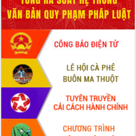
cao kết quả Chiến dịch Quang Trung
tại Đắk Lắk
Hội nghị Ban Chấp hành Đảng bộ tỉnh
Đắk Lắk lần thứ 2 (mở rộng)
Tập trung giải phóng mặt bằng, đẩy
nhanh tiến độ Tuyến đường bộ ven
biển
Gỡ khó, khởi công xây dựng, sửa chữa
toàn bộ nhà ở cho hộ dân đúng tiến độ
đề ra
UBND tỉnh Đắk Lắk tổng kết công tác
quốc phòng, quân sự địa phương năm
2025
Tập trung triển khai quyết liệt, đồng bộ
các giải pháp nhằm thực hiện hiệu quả
các nhiệm vụ đề ra năm 2025
Phát huy vai trò của người có uy tín
trong phòng chống tảo hôn và hôn
nhân cận huyết thống
Nông sản Tây Nguyên thu hút doanh
nghiệp nước ngoài