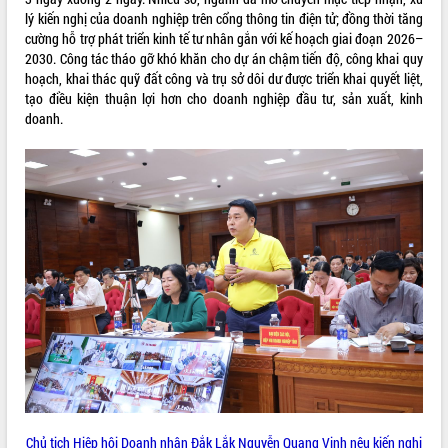
lý kiến nghị của doanh nghiệp trên cổng thông tin điện tử; đồng thời tăng
hiện nhiệm vụ quản lý tài sản công
cường hỗ trợ phát triển kinh tế tư nhân gắn với kế hoạch giai đoạn 2026–
hàng tuần
2030. Công tác tháo gỡ khó khăn cho dự án chậm tiến độ, công khai quy
Tháo gỡ những vướng mắc, đẩy mạnh
hoạch, khai thác quỹ đất công và trụ sở dôi dư được triển khai quyết liệt,
công tác cải cách thủ tục hành chính
tạo điều kiện thuận lợi hơn cho doanh nghiệp đầu tư, sản xuất, kinh
tại Trung tâm Phục vụ hành chính
doanh.
công tỉnh
Đắk Lắk: Tôn vinh 46 giải pháp tại Hội
thi Sáng tạo Kỹ thuật 2024 - 2025
Đắk Lắk rà soát, điều chỉnh Đề án 190
về phát triển nuôi trồng thủy sản
Phó Chủ tịch UBND tỉnh Đắk Lắk
Trương Công Thái kiểm tra thực địa
Dự án cao tốc Khánh Hòa - Buôn Ma
Thuột
Định vị cà phê Việt Nam như một “di
sản sống” trong dòng chảy toàn cầu
Xây dựng nông thôn mới: Nâng cao đời
sống người dân từ những mô hình thiết
thực
Quyết liệt tháo gỡ vướng mắc, đẩy
Chủ tịch Hiệp hội Doanh nhân Đắk Lắk
Nguyễn Quang Vinh
nêu kiến nghị