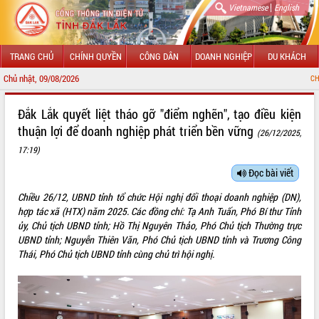
|
Vietnamese
English
TRANG CHỦ
CHÍNH QUYỀN
CÔNG DÂN
DOANH NGHIỆP
DU KHÁCH
Chủ nhật, 09/08/2026
CHÀO MỪNG ĐẾN VỚI CỔ
GIỚI THIỆU
Đắk Lắk quyết liệt tháo gỡ "điểm nghẽn", tạo điều kiện
thuận lợi để doanh nghiệp phát triển bền vững
(26/12/2025,
LÃNH ĐẠO UBND TỈNH
17:19)
TIN TỨC SỰ KIỆN
Đọc bài viết
SỞ, BAN, NGÀNH
Chiều 26/12, UBND tỉnh tổ chức Hội nghị đối thoại doanh nghiệp (DN),
hợp tác xã (HTX) năm 2025. Các đồng chí: Tạ Anh Tuấn, Phó Bí thư Tỉnh
UBND CÁC XÃ, PHƯỜNG
ủy, Chủ tịch UBND tỉnh; Hồ Thị Nguyên Thảo, Phó Chủ tịch Thường trực
UBND tỉnh; Nguyễn Thiên Văn, Phó Chủ tịch UBND tỉnh và Trương Công
THÔNG TIN CHỈ ĐẠO ĐIỀU HÀNH
Thái, Phó Chủ tịch UBND tỉnh cùng chủ trì hội nghị.
HỆ THỐNG VĂN BẢN
VĂN BẢN HĐND TỈNH