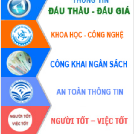
Buôn Đăk Tuôr, xã Cư Pui
Khởi công xây dựng Trường Phổ thông
nội trú liên cấp tiểu học và THCS xã Ia
Rvê
Phó Thủ tướng Chính phủ Mai Văn
Chính chia sẻ, động viên người dân
chịu ảnh hưởng nặng từ bão số 13
Chủ tịch UBND tỉnh kiểm tra công tác
phòng, chống bão số 13 tại các địa
bàn xung yếu
Tập trung đẩy nhanh giải ngân nguồn
vốn các chương trình mục tiêu quốc
gia
Xã Ea H'leo giữ vững và nâng cao chất
lượng các tiêu chí nông thôn mới
Công bố quyết định của Ban Thường
vụ Tỉnh ủy về công tác cán bộ
Nâng cao trách nhiệm người đứng
đầu, phát huy tinh thần chủ động,
sáng tạo để đảm bảo tiến độ giải ngân
vốn đầu tư công năm 2025