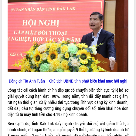
HĐND tỉnh thông qua điều chỉnh Quy
hoạch tỉnh thời kỳ 2021-2030
Hội thảo góp ý hồ sơ điều chỉnh quy
hoạch tỉnh Đắk Lắk thời kỳ 2021-2030,
tầm nhìn đến năm 2050
Nâng cao hiệu quả hoạt động của các
doanh nghiệp nhà nước
Hội nghị triển khai kết nối mạng
truyền số liệu chuyên dùng phục vụ cơ
quan Đảng, Nhà nước
Lễ phát động chuỗi hoạt động chung
tay làm sạch môi trường
Đồng chí Tạ Anh Tuấn – Chủ tịch UBND tỉnh phát biểu khai mạc hội nghị
Xã Ea Kar bước chuyển mình trong
công tác cải cách hành chính mô hình
Công tác cải cách hành chính tiếp tục có chuyển biến tích cực, tỷ lệ hồ sơ
mới
giải quyết đúng hạn đạt 100%. Trong năm, tỉnh đã đẩy mạnh cắt giảm,
rút ngắn thời gian xử lý nhiều thủ tục trong lĩnh vực đăng ký kinh doanh,
UBND tỉnh họp báo định kỳ tháng 4
đất đai, đầu tư; tăng cường ứng dụng chuyển đổi số, triển khai hóa đơn
năm 2026
điện tử từ máy tính tiền cho 4.198 hộ kinh doanh.
Hội thảo khoa học “Giải pháp thúc đẩy
phát triển nền kinh tế xanh tại tỉnh
Bên cạnh đó, tỉnh Đắk Lắk đẩy mạnh chuyển đổi số, cắt giảm thủ tục
Đắk Lắk”
hành chính, rút ngắn thời gian giải quyết 9 thủ tục đăng ký kinh doanh từ
3 ngày xuống 2 ngày. Nhiều sở, ngành đã mở chuyên mục tiếp nhận, xử
Tăng cường giám sát, đôn đốc thực