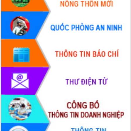
Đắk Lắk định vị thương hiệu du lịch
“Biển – Rừng – Cà phê” trong không
gian phát triển mới
Hội nghị chia sẻ kinh nghiệm, chuyển
giao kỹ thuật y tế, định hướng phát
triển chuyên sâu đến 2030
Chuyển đổi số mở ra không gian phát
triển trong lĩnh vực văn hóa, du lịch
Công bố quyết định của Ban Thường
vụ Tỉnh ủy về công tác cán bộ.
Thủ tướng Phạm Minh Chính: Khẩn
trương tái thiết cuộc sống người dân
sau thiên tai
Tập trung nâng cao chất lượng, tổ
chức sản xuất sầu riêng theo hướng
bền vững
Đẩy nhanh công tác khắc phục, ổn
định đời sống Nhân dân sau bão số 13
Bí thư Tỉnh ủy Lương Nguyễn Minh
Triết dự Ngày hội đại đoàn kết tại