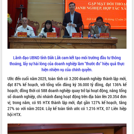
ứng để giữ vững thị trường xuất khẩu
Diễn đàn Kinh tế tư nhân Việt Nam đột
phá cơ chế - Hợp tác công tư
Đề án 06 tạo bước ngoặt đột phá trong
cải cách hành chính tỉnh Đắk Lắk
Kết nối tour, đẩy mạnh chuyển đổi số
để phát triển du lịch Đắk Lắk
Khởi động Dự án Đầu tư xây dựng hạ
tầng kỹ thuật Cụm công nghiệp Tân
Lãnh đạo UBND tỉnh Đắk Lắk cam kết tạo môi trường đầu tư thông
Tiến
thoáng, lấy sự hài lòng của doanh nghiệp làm "thước đo" hiệu quả thực
hiện nhiệm vụ của chính quyền.
Gặp mặt các cơ quan báo chí nhân Kỷ
niệm 101 năm Ngày Báo chí Cách
Ước đến cuối năm 2025, toàn tỉnh có 3.200 doanh nghiệp thành lập mới,
mạng Việt Nam
đạt 87% kế hoạch, với tổng vốn đăng ký 36.000 tỷ đồng, đạt 136% kế
Đắk Lắk sơ kết 4 năm triển khai thực
hoạch; đồng thời có 588 doanh nghiệp quay trở lại hoạt động, nâng tổng
hiện Đề án 06 của Chính phủ
số doanh nghiệp, chi nhánh đang hoạt động trên địa bàn lên 20.354 đơn
vị; trong năm, có 95 HTX thành lập mới, đạt gần 127% kế hoạch, tăng
Họp báo thông tin về Hội nghị Công bố
27% so với năm 2024. Lũy kế toàn tỉnh ước có 1.216 HTX, 07 Liên hiệp
Quy hoạch và Xúc tiến đầu tư tỉnh Đắk
hội HTX.
Lắk
Khơi thông điểm nghẽn, đẩy nhanh
giải ngân vốn khắc phục thiên tai