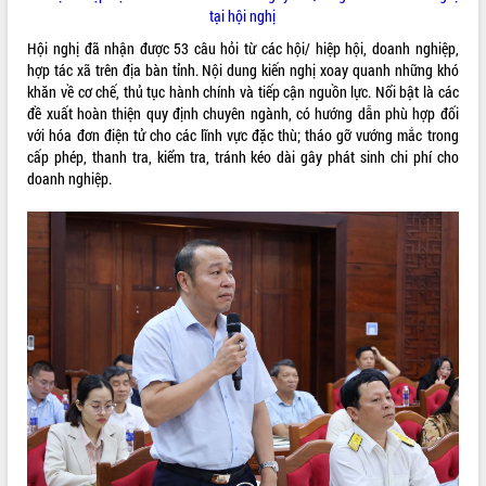
nhanh tiến độ các dự án trọng điểm
tại hội nghị
trong Khu kinh tế Nam Phú Yên
Hội nghị đã nhận được 53 câu hỏi từ các hội/ hiệp hội, doanh nghiệp,
Hòn Yến phát triển du lịch gắn với bảo
hợp tác xã trên địa bàn tỉnh. Nội dung kiến nghị xoay quanh những khó
tồn biển
khăn về cơ chế, thủ tục hành chính và tiếp cận nguồn lực. Nổi bật là các
Lấy ý kiến điều chỉnh Quy hoạch tỉnh
đề xuất hoàn thiện quy định chuyên ngành, có hướng dẫn phù hợp đối
Đắk Lắk thời kỳ 2021-2030, tầm nhìn
với hóa đơn điện tử cho các lĩnh vực đặc thù; tháo gỡ vướng mắc trong
đến năm 2050
cấp phép, thanh tra, kiểm tra, tránh kéo dài gây phát sinh chi phí cho
Phát động chiến dịch 30 ngày đêm
doanh nghiệp.
giải phóng mặt bằng Tuyến đường bộ
ven biển
Đắk Lắk nỗ lực thúc đẩy tăng trưởng
kinh tế từ 10% trở lên trong Quý
II/2026
Đắk Lắk ký kết thỏa thuận hợp tác về
chuyển đổi số giai đoạn 2026 – 2030
với Tập đoàn Bưu chính Viễn thông
Việt Nam
Thứ trưởng Bộ Y tế làm việc với tỉnh
Đắk Lắk về phát triển nhân lực y tế
cho trạm y tế cấp xã
Du lịch Đắk Lắk nâng tầm trải nghiệm