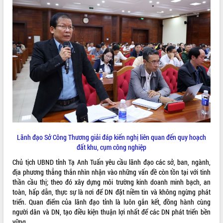
đấu có 77% xã đạt chuẩn nông thôn
mới
Chuyển đổi số 'mở đường' cho nông
nghiệp Đắk Lắk tăng trưởng bứt phá
Triển khai đồng bộ đo đạc, lập hồ sơ
địa chính, hoàn thiện cơ sở dữ liệu đất
đai
Ứng dụng sinh trắc học - Bước tiến
trong hành trình chuyển đổi số tại Đắk
Lắk
Đắk Lắk nâng cao hiệu quả công tác
Đảng từ Sổ tay đảng viên điện tử
Đắk Lắk đẩy mạnh nuôi biển công
Lãnh đạo Sở Công Thương giải đáp kiến nghị liên quan đến quy hoạch
nghệ, hướng tới phát triển thủy sản
đất khu, cụm công nghiệp
bền vững
Chủ tịch UBND tỉnh Tạ Anh Tuấn yêu cầu lãnh đạo các sở, ban, ngành,
Tập huấn nâng cao năng lực triển khai
địa phương thẳng thắn nhìn nhận vào những vấn đề còn tồn tại với tinh
chuyển đổi số cho cán bộ, công chức
thần cầu thị; theo đó xây dựng môi trường kinh doanh minh bạch, an
cấp xã
toàn, hấp dẫn, thực sự là nơi để DN đặt niềm tin và không ngừng phát
Đắk Lắk phát động hưởng ứng Ngày
triển. Quan điểm của lãnh đạo tỉnh là luôn gắn kết, đồng hành cùng
Quyền của người tiêu dùng Việt Nam
người dân và DN, tạo điều kiện thuận lợi nhất để các DN phát triển bền
2026
vững.