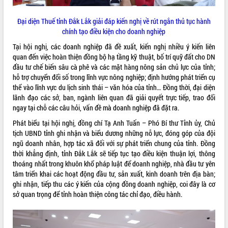
du khách thông qua Hệ thống cơ sở dữ
liệu và Bản đồ số
Đại diện Thuế tỉnh Đắk Lắk giải đáp kiến nghị về rút ngắn thủ tục hành
Tập huấn ứng dụng trí tuệ nhân tạo (AI)
chính tạo điều kiện cho doanh nghiệp
trong thương mại điện tử năm 2026
Tại hội nghị, các doanh nghiệp đã đề xuất, kiến nghị nhiều ý kiến liên
Đoàn đại biểu Quốc hội tỉnh Đắk Lắk
quan đến việc hoàn thiện đồng bộ hạ tầng kỹ thuật, bố trí quỹ đất cho DN
trao đổi thông tin trước Kỳ họp thứ
đầu tư chế biến sâu cà phê và các mặt hàng nông sản chủ lực của tỉnh;
nhất, Quốc hội khóa XVI
hỗ trợ chuyển đổi số trong lĩnh vực nông nghiệp; định hướng phát triển cụ
Quyết liệt cải cách hành chính, khơi
thể vào lĩnh vực du lịch sinh thái – văn hóa của tỉnh… Đồng thời, đại diện
thông nguồn lực phát triển
lãnh đạo các sở, ban, ngành liên quan đã giải quyết trực tiếp, trao đổi
ngay tại chỗ các câu hỏi, vấn đề mà doanh nghiệp đã đặt ra.
Nâng cao hiệu lực, hiệu quả HĐND
tỉnh thông qua hiện đại hóa hành chính
Phát biểu tại hội nghị, đồng chí Tạ Anh Tuấn – Phó Bí thư Tỉnh ủy, Chủ
Xã Ea Phê gắn cải cách hành chính với
tịch UBND tỉnh g
hi nhận và biểu dương những nỗ lực, đóng góp của đội
chuyển đổi số
ngũ doanh nhân, hợp tác xã đối với sự phát triển chung của tỉnh.
Đồng
thời khẳng định, tỉnh Đắk Lắk sẽ tiếp tục tạo điều kiện thuận lợi, thông
Phó Chủ tịch Thường trực UBND tỉnh
thoáng nhất trong khuôn khổ pháp luật để doanh nghiệp, nhà đầu tư yên
Hồ Thị Nguyên Thảo làm việc tại Trung
tâm triển khai các hoạt động đầu tư, sản xuất, kinh doanh trên địa bàn;
tâm Phục vụ hành chính công xã Ea
ghi nhận, tiếp thu các ý kiến của cộng đồng doanh nghiệp, coi đây là cơ
Phê
sở quan trọng để tỉnh hoàn thiện công tác chỉ đạo, điều hành.
Xây dựng nền hành chính số đồng
hành cùng nông dân dân, doanh nghiệp
Giai đoạn 2026-2030, Đắk Lắk phấn