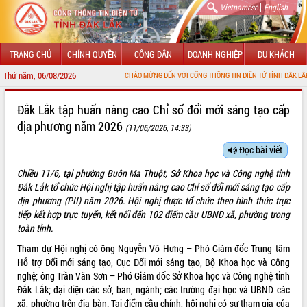
|
Vietnamese
English
TRANG CHỦ
CHÍNH QUYỀN
CÔNG DÂN
DOANH NGHIỆP
DU KHÁCH
Thứ năm, 06/08/2026
CHÀO MỪNG ĐẾN VỚI CỔNG THÔNG TIN ĐIỆN TỬ TỈNH ĐẮK LẮK
GIỚI THIỆU
Đắk Lắk tập huấn nâng cao Chỉ số đổi mới sáng tạo cấp
địa phương năm 2026
(11/06/2026, 14:33)
LÃNH ĐẠO UBND TỈNH
Đọc bài viết
TIN TỨC SỰ KIỆN
Chiều 11/6, tại phường Buôn Ma Thuột, Sở Khoa học và Công nghệ tỉnh
SỞ, BAN, NGÀNH
Đắk Lắk tổ chức Hội nghị tập huấn nâng cao Chỉ số đổi mới sáng tạo cấp
địa phương (PII) năm 2026. Hội nghị được tổ chức theo hình thức trực
UBND CÁC XÃ, PHƯỜNG
tiếp kết hợp trực tuyến, kết nối đến 102 điểm cầu UBND xã, phường trong
toàn tỉnh.
THÔNG TIN CHỈ ĐẠO ĐIỀU HÀNH
Tham dự Hội nghị có ông Nguyễn Võ Hưng – Phó Giám đốc Trung tâm
Hỗ trợ Đổi mới sáng tạo, Cục Đổi mới sáng tạo, Bộ Khoa học và Công
HỆ THỐNG VĂN BẢN
nghệ; ông Trần Văn Sơn – Phó Giám đốc Sở Khoa học và Công nghệ tỉnh
Đắk Lắk; đại diện các sở, ban, ngành; các trường đại học và UBND các
VĂN BẢN HĐND TỈNH
xã, phường trên địa bàn. Tại điểm cầu chính, hội nghị có sự tham gia của