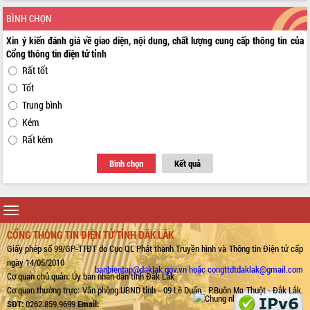
BÌNH CHỌN
Xin ý kiến đánh giá về giao diện, nội dung, chất lượng cung cấp thông tin của
Cổng thông tin điện tử tỉnh
Rất tốt
Tốt
Trung bình
Kém
Rất kém
Bình chọn
Kết quả
Toggle
navigation
CỔNG THÔNG TIN ĐIỆN TỬ TỈNH ĐẮK LẮK
Giấy phép số 99/GP-TTĐT do Cục QL Phát thanh Truyền hình và Thông tin Điện tử cấp
ngày 14/05/2010
banbientap@daklak.gov.vn hoặc congttdtdaklak@gmail.com
Cơ quan chủ quản: Ủy ban nhân dân tỉnh Đắk Lắk
Cơ quan thường trực: Văn phòng UBND tỉnh - 09 Lê Duẩn - P.Buôn Ma Thuột - Đắk Lắk.
SĐT:
0262.859.9699
Email: