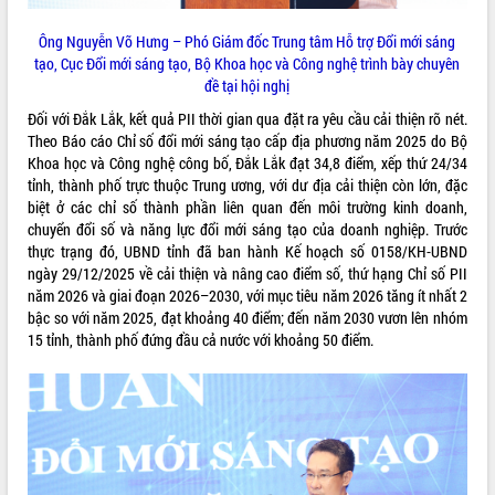
Tất cả:
66003423
Ông Nguyễn Võ Hưng – Phó Giám đốc Trung tâm Hỗ trợ Đổi mới sáng
tạo, Cục Đổi mới sáng tạo, Bộ Khoa học và Công nghệ trình
bày chuyên
đề tại hội nghị
Đối với Đắk Lắk, kết quả PII thời gian qua đặt ra yêu cầu cải thiện rõ nét.
Theo Báo cáo Chỉ số đổi mới sáng tạo cấp địa phương năm 2025 do Bộ
Khoa học và Công nghệ công bố, Đắk Lắk đạt 34,8 điểm, xếp thứ 24/34
tỉnh, thành phố trực thuộc Trung ương, với dư địa cải thiện còn lớn, đặc
biệt ở các chỉ số thành phần liên quan đến môi trường kinh doanh,
chuyển đổi số và năng lực đổi mới sáng tạo của doanh nghiệp. Trước
thực trạng đó, UBND tỉnh đã ban hành Kế hoạch số 0158/KH-UBND
ngày 29/12/2025 về cải thiện và nâng cao điểm số, thứ hạng Chỉ số PII
năm 2026 và giai đoạn 2026–2030, với mục tiêu năm 2026 tăng ít nhất 2
bậc so với năm 2025, đạt khoảng 40 điểm; đến năm 2030 vươn lên nhóm
15 tỉnh, thành phố đứng đầu cả nước với khoảng 50 điểm.