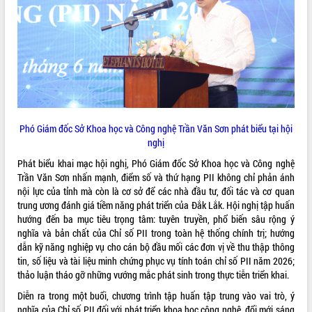
Phó Giám đốc Sở Khoa học và Công nghệ Trần Văn Sơn phát biểu tại hội
nghị
Phát biểu khai mạc hội nghị, Phó Giám đốc Sở Khoa học và Công nghệ
Trần Văn Sơn nhấn mạnh, điểm số và thứ hạng PII không chỉ phản ánh
nội lực của tỉnh mà còn là cơ sở để các nhà đầu tư, đối tác và cơ quan
trung ương đánh giá tiềm năng phát triển của Đắk Lắk. Hội nghị tập huấn
hướng đến ba mục tiêu trọng tâm: tuyên truyền, phổ biến sâu rộng ý
nghĩa và bản chất của Chỉ số PII trong toàn hệ thống chính trị; hướng
dẫn kỹ năng nghiệp vụ cho cán bộ đầu mối các đơn vị về thu thập thông
tin, số liệu và tài liệu minh chứng phục vụ tính toán chỉ số PII năm 2026;
thảo luận tháo gỡ những vướng mắc phát sinh trong thực tiễn triển khai.
Diễn ra trong một buổi, chương trình tập huấn tập trung vào vai trò, ý
nghĩa của Chỉ số PII đối với phát triển khoa học công nghệ, đổi mới sáng