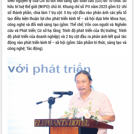
theo nguyên lý của Chỉ số đổi mới sáng tạo toàn cầu (GII) do Tổ chức Sở
hữu trí tuệ thế giới (WIPO) chủ trì. Khung chỉ số PII năm 2025 gồm 52 chỉ
VIDEO
số thành phần, chia làm 7 trụ cột: 5 trụ cột đầu vào phản ánh các yếu tố
tạo điều kiện thuận lợi cho phát triển kinh tế – xã hội dựa trên khoa học,
Không có file video nào để phát.
công nghệ và đổi mới sáng tạo (gồm: Thể chế; Vốn con người và Nghiên
cứu và Phát triển; Cơ sở hạ tầng; Trình độ phát triển của thị trường; Trình
ALBUM ẢNH
độ phát triển của doanh nghiệp) và 2 trụ cột đầu ra phản ánh kết quả tác
động vào phát triển kinh tế – xã hội (gồm: Sản phẩm tri thức, sáng tạo và
công nghệ; Tác động).
LIÊN KẾT WEB
THỐNG KÊ TRUY CẬP
Hôm nay:
27281