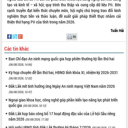
tạo và kinh tế – xã hội; quy trình thu thập và cung cấp dữ liệu PII. Bên
cạnh truyền đạt kiến thức chuyên môn, hội nghị chú trọng trao đổi kinh
nghiệm thực tiễn và thảo luận, đề xuất giải pháp thiết thực nhằm cải
thiện thứ hạng PII của tỉnh trong năm 2026.
Tuấn Hải
In
Các tin khác
Ban Chỉ đạo An ninh mạng quốc gia họp phiên thường kỳ lần thứ hai
(06/08/2026, 14:06)
Kỳ họp chuyên đề lần thứ hai, HĐND tỉnh khóa XI, nhiệm kỳ 2026-2031
(06/08/2026, 12:02)
Đắk Lắk mít tinh hưởng ứng Ngày An ninh mạng Việt Nam năm 2026
(06/08/2026, 10:47)
Ngoại giao khoa học, công nghệ góp phần kiến tạo năng lực phát triển
quốc gia
(05/08/2026, 18:13)
Đắk Lắk họp báo công bố 17 hoạt động đặc sắc của Lễ hội Sầu riêng
năm 2026
(05/08/2026, 17:30)
Hội nghị UBND tỉnh Đắk Lắk thường kỳ tháng 7/2026
(05/08/2026, 17:18)