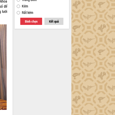
 khoa
Kém
số để
 lưới
Rất kém
Bình chọn
Kết quả