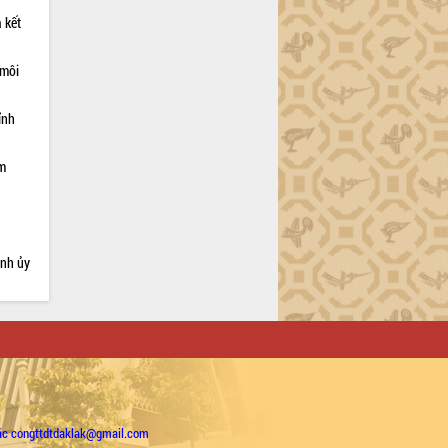
 kết
 môi
ỉnh
ạm
ỉnh ủy
ặc congttdtdaklak@gmail.com