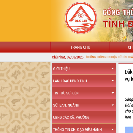
TRANG CHỦ
CH
Chủ nhật, 09/08/2026
CHÀO MỪNG ĐẾN VỚI CỔNG THÔNG TIN ĐIỆN TỬ TỈNH ĐẮK LẮK
GIỚI THIỆU
Đắk
vụ 
LÃNH ĐẠO UBND TỈNH
TIN TỨC SỰ KIỆN
Sáng
Bồi 
SỞ, BAN, NGÀNH
cho 
hơn 
UBND CÁC XÃ, PHƯỜNG
THÔNG TIN CHỈ ĐẠO ĐIỀU HÀNH