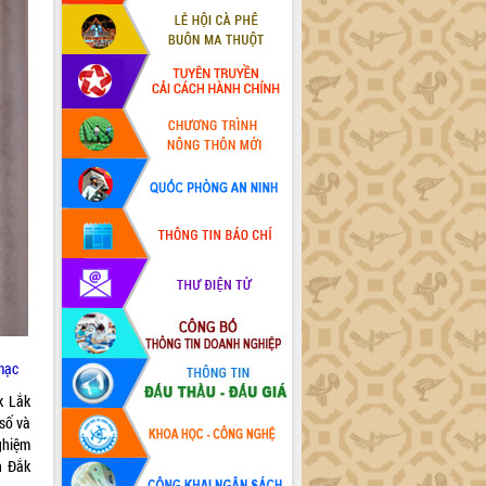
mạc
k Lắk
số và
ghiệm
n Đắk