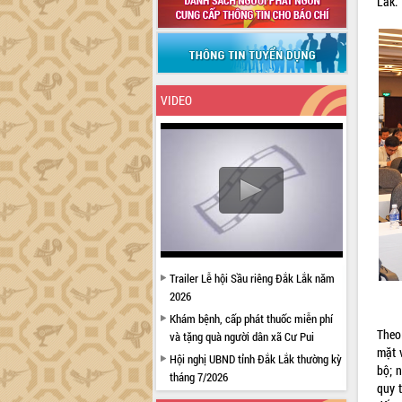
Lắk.
VIDEO
Trailer Lễ hội Sầu riêng Đắk Lắk năm
2026
Khám bệnh, cấp phát thuốc miễn phí
Theo
và tặng quà người dân xã Cư Pui
mặt 
Hội nghị UBND tỉnh Đắk Lắk thường kỳ
bộ; 
tháng 7/2026
quy t
Lễ truy tặng danh hiệu “Bà Mẹ Việt