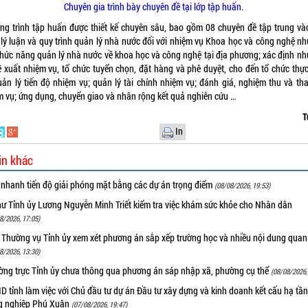
Chuyên gia trình bày chuyên đề tại lớp tập huấn.
ng trình tập huấn được thiết kế chuyên sâu, bao gồm 08 chuyên đề tập trung và
 lý luận và quy trình quản lý nhà nước đối với nhiệm vụ Khoa học và công nghệ như
 chức năng quản lý nhà nước về khoa học và công nghệ tại địa phương; xác định nh
ề xuất nhiệm vụ, tổ chức tuyển chọn, đặt hàng và phê duyệt, cho đến tổ chức thực
uản lý tiến độ nhiệm vụ; quản lý tài chính nhiệm vụ; đánh giá, nghiệm thu và tha
m vụ; ứng dụng, chuyển giao và nhân rộng kết quả nghiên cứu …
T
In
in khác
 nhanh tiến độ giải phóng mặt bằng các dự án trọng điểm
(08/08/2026, 19:53)
hư Tỉnh ủy Lương Nguyễn Minh Triết kiểm tra việc khám sức khỏe cho Nhân dân
8/2026, 17:05)
 Thường vụ Tỉnh ủy xem xét phương án sắp xếp trường học và nhiều nội dung quan
8/2026, 13:30)
ờng trực Tỉnh ủy chưa thông qua phương án sáp nhập xã, phường cụ thể
(08/08/2026,
 tỉnh làm việc với Chủ đầu tư dự án Đầu tư xây dựng và kinh doanh kết cấu hạ tầ
g nghiệp Phú Xuân
(07/08/2026, 19:47)