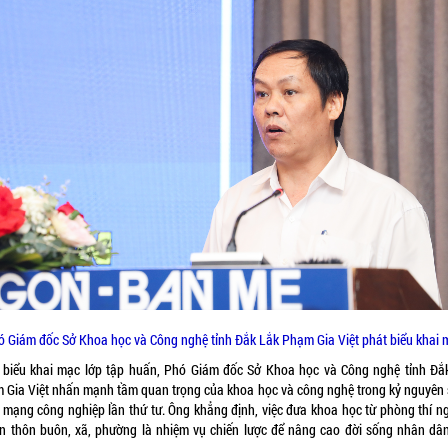
ó Giám đốc Sở Khoa học và Công nghệ tỉnh Đắk Lắk Phạm Gia Việt phát biểu khai 
 biểu khai mạc lớp tập huấn, Phó Giám đốc Sở Khoa học và Công nghệ tỉnh Đắ
 Gia Việt nhấn mạnh tầm quan trọng của khoa học và công nghệ trong kỷ nguyên 
 mạng công nghiệp lần thứ tư. Ông khẳng định, việc đưa khoa học từ phòng thí n
ận thôn buôn, xã, phường là nhiệm vụ chiến lược để nâng cao đời sống nhân dâ