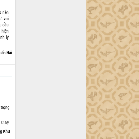
o nền
: vai
u cầu
 hiện
nh lý
uấn Hải
 trọng
 11:30)
ng Khu