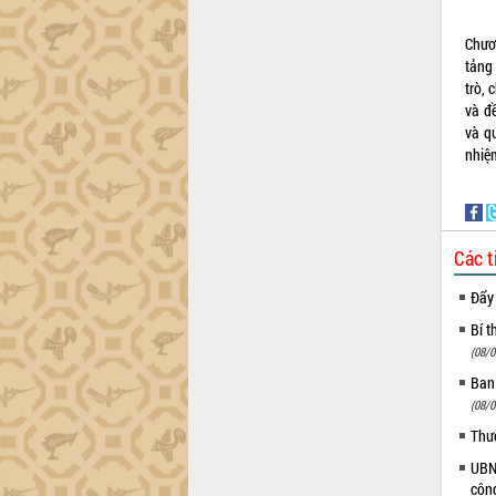
định EUDR
Thứ trưởng Bộ Nông nghiệp và Môi
Chươ
trường Nguyễn Hoàng Hiệp khảo sát
tảng
vùng trồng và doanh nghiệp đóng gói
trò,
sầu riêng tại Đắk Lắk
và đ
Trình diễn nghệ thuật chế biến các
và q
món ăn từ sầu riêng
nhiệ
Đắk Lắk công bố Quy hoạch và xúc
tiến đầu tư tỉnh
Ngành cá ngừ Đắk Lắk chủ động thích
ứng để giữ vững thị trường xuất khẩu
Các t
Diễn đàn Kinh tế tư nhân Việt Nam đột
Đẩy
phá cơ chế - Hợp tác công tư
Đề án 06 tạo bước ngoặt đột phá trong
Bí t
cải cách hành chính tỉnh Đắk Lắk
(08/0
Kết nối tour, đẩy mạnh chuyển đổi số
Ban
để phát triển du lịch Đắk Lắk
(08/0
Khởi động Dự án Đầu tư xây dựng hạ
Thư
tầng kỹ thuật Cụm công nghiệp Tân
UBND
Tiến
côn