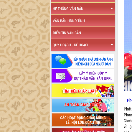
HỆ THỐNG VĂN BẢN
VĂN BẢN HĐND TỈNH
ĐIỂM TIN VĂN BẢN
QUY HOẠCH - KẾ HOẠCH
Ph
Phát
Phạm
Cách
về t