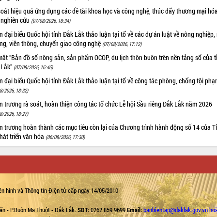
oát hiệu quả ứng dụng các đề tài khoa học và công nghệ, thúc đẩy thương mại hóa
 nghiên cứu
(07/08/2026, 18:34)
 đại biểu Quốc hội tỉnh Đắk Lắk thảo luận tại tổ về các dự án luật về nông nghiệp,
ờng, viễn thông, chuyển giao công nghệ
(07/08/2026, 17:12)
ắt “Bản đồ số nông sản, sản phẩm OCOP, du lịch thôn buôn trên nền tảng số của t
 Lắk”
(07/08/2026, 16:46)
 đại biểu Quốc hội tỉnh Đắk Lắk thảo luận tại tổ về công tác phòng, chống tội ph
8/2026, 18:32)
 trương rà soát, hoàn thiện công tác tổ chức Lễ hội Sầu riêng Đắk Lắk năm 2026
8/2026, 18:27)
 trương hoàn thành các mục tiêu còn lại của Chương trình hành động số 14 của T
hát triển văn hóa
(06/08/2026, 17:30)
n hình và Thông tin Điện tử cấp ngày 14/05/2010
ẩn - P.Buôn Ma Thuột - Đắk Lắk.
SĐT:
0262.859.9699
Email:
banbientap@daklak.gov.vn ho