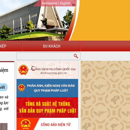
|
Vietnamese
English
IỆP
DU KHÁCH
hiệm
viết
ạo và
g lực
, với