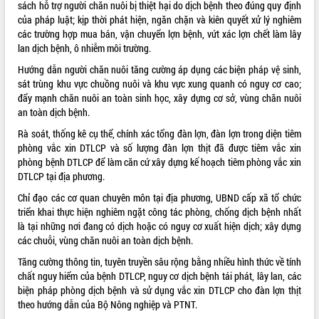
sách hỗ trợ người chăn nuôi bị thiệt hại do dịch bệnh theo đúng quy định
VIDEO
của pháp luật; kịp thời phát hiện, ngăn chặn và kiên quyết xử lý nghiêm
các trường hợp mua bán, vận chuyển lợn bệnh, vứt xác lợn chết làm lây
lan dịch bệnh, ô nhiễm môi trường.
Hướng dẫn người chăn nuôi tăng cường áp dụng các biện pháp vệ sinh,
sát trùng khu vực chuồng nuôi và khu vực xung quanh có nguy cơ cao;
đẩy mạnh chăn nuôi an toàn sinh học, xây dựng cơ sở, vùng chăn nuôi
an toàn dịch bệnh.
Rà soát, thống kê cụ thể, chính xác tổng đàn lợn, đàn lợn trong diện tiêm
phòng vắc xin DTLCP và số lượng đàn lợn thịt đã được tiêm vắc xin
Trailer Lễ hội Sầu riêng Đắk Lắk năm
phòng bệnh DTLCP để làm căn cứ xây dựng kế hoạch tiêm phòng vắc xin
2026
DTLCP tại địa phương.
Khám bệnh, cấp phát thuốc miễn phí
Chỉ đạo các cơ quan chuyên môn tại địa phương, UBND cấp xã tổ chức
và tặng quà người dân xã Cư Pui
triển khai thực hiện nghiêm ngặt công tác phòng, chống dịch bệnh nhất
Hội nghị UBND tỉnh Đắk Lắk thường kỳ
là tại những nơi đang có dịch hoặc có nguy cơ xuất hiện dịch; xây dựng
tháng 7/2026
các chuỗi, vùng chăn nuôi an toàn dịch bệnh.
Lễ truy tặng danh hiệu “Bà Mẹ Việt
Tăng cường thông tin, tuyên truyền sâu rộng bằng nhiều hình thức về tính
ALBUM ẢNH
Nam Anh hùng” và trao Huân chương
chất nguy hiểm của bệnh DTLCP, nguy cơ dịch bệnh tái phát, lây lan, các
Lao động
biện pháp phòng dịch bệnh và sử dụng vắc xin DTLCP cho đàn lợn thịt
UBND tỉnh Đắk Lắk triển khai nhiệm
theo hướng dẫn của Bộ Nông nghiệp và PTNT.
vụ 6 tháng cuối năm 2026