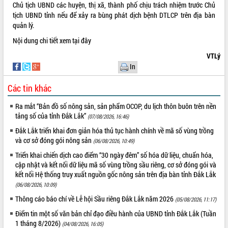
Chủ tịch UBND các huyện, thị xã, thành phố chịu trách nhiệm trước Chủ
Kỳ họp thứ Hai, Hội đồng nhân dân
tịch UBND tỉnh nếu để xảy ra bùng phát dịch bệnh DTLCP trên địa bàn
tỉnh khóa XI quyết nghị nhiều nội dung
quản lý.
quan trọng
Nội dung chi tiết xem
tại đây
Bí thư Tỉnh ủy Lương Nguyễn Minh
Triết thăm, tặng quà người có công với
VTLý
cách mạng
LIÊN KẾT WEB
In
Rà soát, hoàn thiện hệ thống thiết chế
Các tin khác
văn hóa, thể thao đáp ứng yêu cầu
phát triển mới
Ra mắt “Bản đồ số nông sản, sản phẩm OCOP, du lịch thôn buôn trên nền
Thường trực HĐND tỉnh Đắk Lắk gặp
THỐNG KÊ TRUY CẬP
tảng số của tỉnh Đắk Lắk”
(07/08/2026, 16:46)
mặt Đoàn chuyên gia y tế TP. Hồ Chí
Đắk Lắk triển khai đơn giản hóa thủ tục hành chính về mã số vùng trồng
Minh
Hôm nay:
19858
và cơ sở đóng gói nông sản
(06/08/2026, 10:49)
Lễ truy điệu và an táng hài cốt liệt sĩ
Tất cả:
66132972
tại Nghĩa trang Liệt sĩ xã Sơn Hòa
Triển khai chiến dịch cao điểm “30 ngày đêm” số hóa dữ liệu, chuẩn hóa,
cập nhật và kết nối dữ liệu mã số vùng trồng sầu riêng, cơ sở đóng gói và
Bàn giải pháp tháo gỡ khó khăn trong
kết nối Hệ thống truy xuất nguồn gốc nông sản trên địa bàn tỉnh Đắk Lắk
xuất khẩu sầu riêng và triển khai quy
(06/08/2026, 10:09)
định EUDR
Thông cáo báo chí về Lễ hội Sầu riêng Đắk Lắk năm 2026
Thứ trưởng Bộ Nông nghiệp và Môi
(05/08/2026, 11:17)
trường Nguyễn Hoàng Hiệp khảo sát
Điểm tin một số văn bản chỉ đạo điều hành của UBND tỉnh Đắk Lắk (Tuần
vùng trồng và doanh nghiệp đóng gói
1 tháng 8/2026)
(04/08/2026, 16:05)