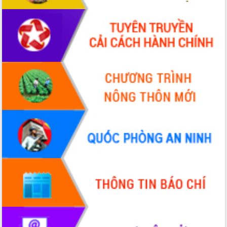
UBND tỉnh họp báo định kỳ tháng 4
năm 2026
Hội thảo khoa học “Giải pháp thúc đẩy
phát triển nền kinh tế xanh tại tỉnh
Đắk Lắk”
Tăng cường giám sát, đôn đốc thực
hiện nhiệm vụ quản lý tài sản công
hàng tuần
Tháo gỡ những vướng mắc, đẩy mạnh
công tác cải cách thủ tục hành chính
tại Trung tâm Phục vụ hành chính
công tỉnh
Đắk Lắk: Tôn vinh 46 giải pháp tại Hội
thi Sáng tạo Kỹ thuật 2024 - 2025
Đắk Lắk rà soát, điều chỉnh Đề án 190
về phát triển nuôi trồng thủy sản
Phó Chủ tịch UBND tỉnh Đắk Lắk
Trương Công Thái kiểm tra thực địa
Dự án cao tốc Khánh Hòa - Buôn Ma
Thuột