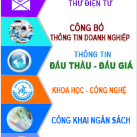
Định vị cà phê Việt Nam như một “di
sản sống” trong dòng chảy toàn cầu
Xây dựng nông thôn mới: Nâng cao đời
sống người dân từ những mô hình thiết
thực
Quyết liệt tháo gỡ vướng mắc, đẩy
nhanh tiến độ các dự án trọng điểm
trong Khu kinh tế Nam Phú Yên
Hòn Yến phát triển du lịch gắn với bảo
tồn biển
Lấy ý kiến điều chỉnh Quy hoạch tỉnh
Đắk Lắk thời kỳ 2021-2030, tầm nhìn
đến năm 2050
Phát động chiến dịch 30 ngày đêm
giải phóng mặt bằng Tuyến đường bộ
ven biển
Đắk Lắk nỗ lực thúc đẩy tăng trưởng
kinh tế từ 10% trở lên trong Quý
II/2026
Đắk Lắk ký kết thỏa thuận hợp tác về
chuyển đổi số giai đoạn 2026 – 2030