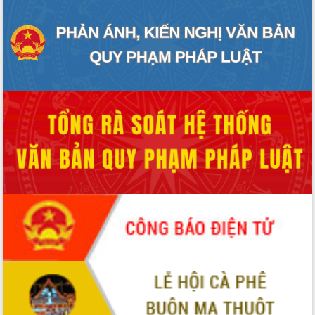
hiện Đề án 06 của Chính phủ
Họp báo thông tin về Hội nghị Công bố
Quy hoạch và Xúc tiến đầu tư tỉnh Đắk
Lắk
Khơi thông điểm nghẽn, đẩy nhanh
giải ngân vốn khắc phục thiên tai
HĐND tỉnh thông qua điều chỉnh Quy
hoạch tỉnh thời kỳ 2021-2030
Hội thảo góp ý hồ sơ điều chỉnh quy
hoạch tỉnh Đắk Lắk thời kỳ 2021-2030,
tầm nhìn đến năm 2050
Nâng cao hiệu quả hoạt động của các
doanh nghiệp nhà nước
Hội nghị triển khai kết nối mạng
truyền số liệu chuyên dùng phục vụ cơ
quan Đảng, Nhà nước
Lễ phát động chuỗi hoạt động chung
tay làm sạch môi trường
Xã Ea Kar bước chuyển mình trong
công tác cải cách hành chính mô hình
mới