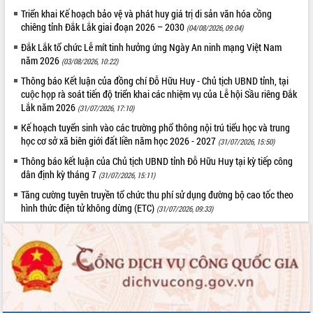
sầu riêng tại Đắk Lắk
Triển khai Kế hoạch bảo vệ và phát huy giá trị di sản văn hóa cồng
Trình diễn nghệ thuật chế biến các
chiêng tỉnh Đắk Lắk giai đoạn 2026 – 2030
(04/08/2026, 09:04)
món ăn từ sầu riêng
Đắk Lắk tổ chức Lễ mít tinh hưởng ứng Ngày An ninh mạng Việt Nam
Đắk Lắk công bố Quy hoạch và xúc
năm 2026
(03/08/2026, 10:22)
tiến đầu tư tỉnh
Thông báo Kết luận của đồng chí Đỗ Hữu Huy - Chủ tịch UBND tỉnh, tại
Ngành cá ngừ Đắk Lắk chủ động thích
cuộc họp rà soát tiến độ triển khai các nhiệm vụ của Lễ hội Sầu riêng Đắk
ứng để giữ vững thị trường xuất khẩu
Lắk năm 2026
(31/07/2026, 17:10)
Diễn đàn Kinh tế tư nhân Việt Nam đột
Kế hoạch tuyển sinh vào các trường phổ thông nội trú tiểu học và trung
phá cơ chế - Hợp tác công tư
học cơ sở xã biên giới đất liền năm học 2026 - 2027
(31/07/2026, 15:50)
Đề án 06 tạo bước ngoặt đột phá trong
cải cách hành chính tỉnh Đắk Lắk
Thông báo kết luận của Chủ tịch UBND tỉnh Đỗ Hữu Huy tại kỳ tiếp công
dân định kỳ tháng 7
(31/07/2026, 15:11)
Kết nối tour, đẩy mạnh chuyển đổi số
để phát triển du lịch Đắk Lắk
Tăng cường tuyên truyền tổ chức thu phí sử dụng đường bộ cao tốc theo
hình thức điện tử không dừng (ETC)
Khởi động Dự án Đầu tư xây dựng hạ
(31/07/2026, 09:33)
tầng kỹ thuật Cụm công nghiệp Tân
Tiến
Gặp mặt các cơ quan báo chí nhân Kỷ
niệm 101 năm Ngày Báo chí Cách
mạng Việt Nam
Đắk Lắk sơ kết 4 năm triển khai thực