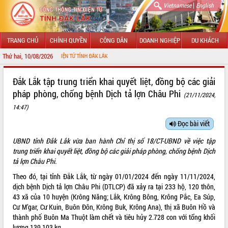
|
Vietnamese
English
TRANG CHỦ
CHÍNH QUYỀN
CÔNG DÂN
DOANH NGHIỆP
DU KHÁCH
Thứ hai, 10/08/2026
 CỔNG THÔNG TIN ĐIỆN TỬ TỈNH ĐẮK LẮK
GIỚI THIỆU
Đắk Lắk tập trung triển khai quyết liệt, đồng bộ các giải
pháp phòng, chống bệnh Dịch tả lợn Châu Phi
(21/11/2024,
LÃNH ĐẠO UBND TỈNH
14:47)
TIN TỨC SỰ KIỆN
Đọc bài viết
SỞ, BAN, NGÀNH
UBND tỉnh Đắk Lắk vừa ban hành Chỉ thị số 18/CT-UBND về việc tập
trung triển khai quyết liệt, đồng bộ các giải pháp phòng, chống bệnh Dịch
UBND CÁC XÃ, PHƯỜNG
tả lợn Châu Phi.
Theo đó, tại tỉnh Đắk Lắk, từ ngày 01/01/2024 đến ngày 11/11/2024,
THÔNG TIN CHỈ ĐẠO ĐIỀU HÀNH
dịch bệnh Dịch tả lợn Châu Phi (DTLCP) đã xảy ra tại 233 hộ, 120 thôn,
43 xã của 10 huyện (Krông Năng; Lắk, Krông Bông, Krông Pắc, Ea Súp,
HỆ THỐNG VĂN BẢN
Cư M’gar, Cư Kuin, Buôn Đôn, Krông Buk, Krông Ana), thị xã Buôn Hồ và
thành phố Buôn Ma Thuột làm chết và tiêu hủy 2.728 con với tổng khối
VĂN BẢN HĐND TỈNH
lượng 139.103 kg.