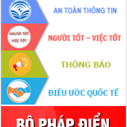
với Tập đoàn Bưu chính Viễn thông
Việt Nam
Thứ trưởng Bộ Y tế làm việc với tỉnh
Đắk Lắk về phát triển nhân lực y tế
cho trạm y tế cấp xã
Du lịch Đắk Lắk nâng tầm trải nghiệm
du khách thông qua Hệ thống cơ sở dữ
liệu và Bản đồ số
Tập huấn ứng dụng trí tuệ nhân tạo (AI)
trong thương mại điện tử năm 2026
Đoàn đại biểu Quốc hội tỉnh Đắk Lắk
trao đổi thông tin trước Kỳ họp thứ
nhất, Quốc hội khóa XVI
Quyết liệt cải cách hành chính, khơi
thông nguồn lực phát triển
Nâng cao hiệu lực, hiệu quả HĐND
tỉnh thông qua hiện đại hóa hành chính
Xã Ea Phê gắn cải cách hành chính với
chuyển đổi số
Phó Chủ tịch Thường trực UBND tỉnh