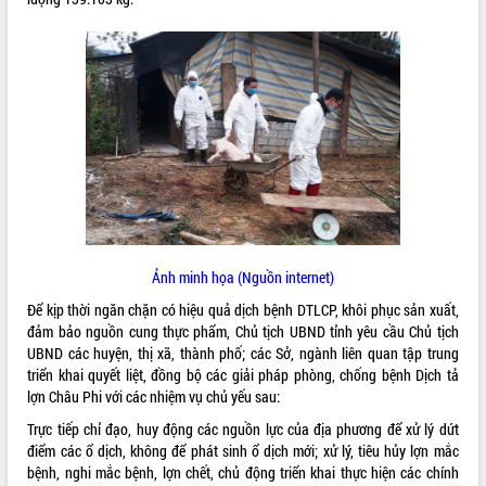
ĐIỂM TIN VĂN BẢN
QUY HOẠCH - KẾ HOẠCH
Ảnh minh họa (Nguồn internet)
Để kịp thời ngăn chặn có hiệu quả dịch bệnh DTLCP, khôi phục sản xuất,
đảm bảo nguồn cung thực phẩm, Chủ tịch UBND tỉnh yêu cầu Chủ tịch
UBND các huyện, thị xã, thành phố; các Sở, ngành liên quan tập trung
triển khai quyết liệt, đồng bộ các giải pháp phòng, chống bệnh Dịch tả
lợn Châu Phi với các nhiệm vụ chủ yếu sau:
Trực tiếp chỉ đạo, huy động các nguồn lực của địa phương để xử lý dứt
điểm các ổ dịch, không để phát sinh ổ dịch mới; xử lý, tiêu hủy lợn mắc
bệnh, nghi mắc bệnh, lợn chết, chủ động triển khai thực hiện các chính