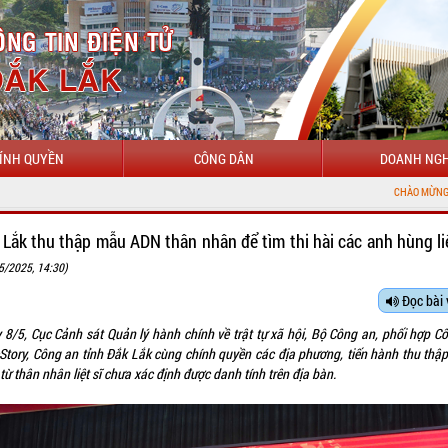
ÍNH QUYỀN
CÔNG DÂN
DOANH NGH
CHÀO MỪNG ĐẾN VỚI CỔNG THÔNG T
 Lắk thu thập mẫu ADN thân nhân để tìm thi hài các anh hùng liệ
5/2025, 14:30)
Đọc bài 
 8/5, Cục Cảnh sát Quản lý hành chính về trật tự xã hội, Bộ Công an, phối hợp Cô
Story, Công an tỉnh Đắk Lắk cùng chính quyền các địa phương, tiến hành thu thậ
ừ thân nhân liệt sĩ chưa xác định được danh tính trên địa bàn.