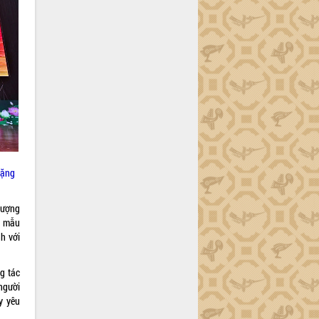
tặng
lượng
c mẫu
h với
g tác
người
y yêu