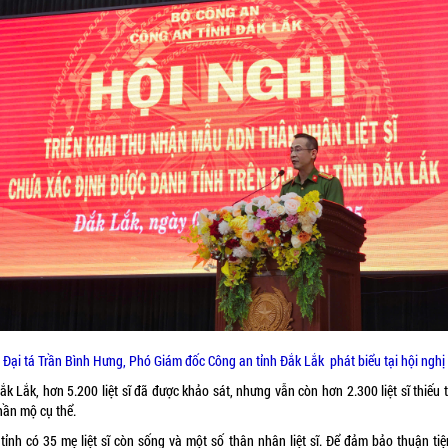
Đại tá Trần Bình Hưng, Phó Giám đốc Công an tỉnh Đắk Lắk phát biểu tại hội nghị
ắk Lắk, hơn 5.200 liệt sĩ đã được khảo sát, nhưng vẫn còn hơn 2.300 liệt sĩ thiếu
hần mộ cụ thể.
tỉnh có 35 mẹ liệt sĩ còn sống và một số thân nhân liệt sĩ. Để đảm bảo thuận tiệ