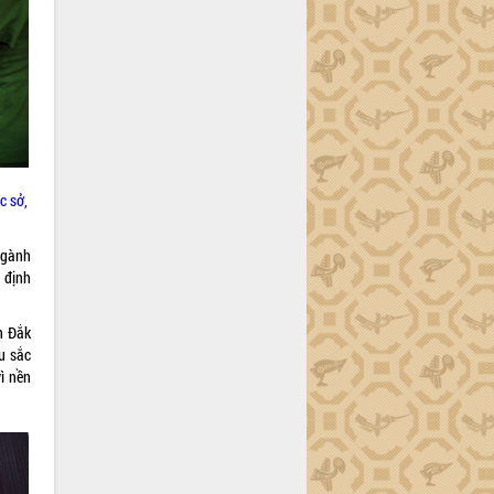
c sở,
ngành
c định
h Đắk
âu sắc
ì nền