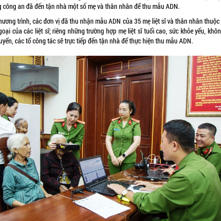
g công an đã đến tận nhà một số mẹ và thân nhân để thu mẫu ADN.
chương trình, các đơn vị đã thu nhận mẫu ADN của 35 mẹ liệt sĩ và thân nhân thuộc
oại của các liệt sĩ; riêng những trường hợp mẹ liệt sĩ tuổi cao, sức khỏe yếu, khô
uyển, các tổ công tác sẽ trực tiếp đến tận nhà để thực hiện thu mẫu ADN.