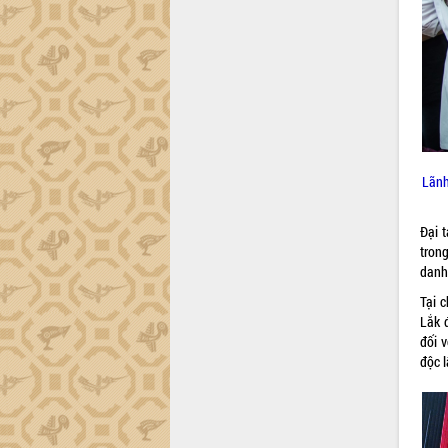
phá cơ chế - Hợp tác công tư
Đề án 06 tạo bước ngoặt đột phá trong
cải cách hành chính tỉnh Đắk Lắk
Kết nối tour, đẩy mạnh chuyển đổi số
để phát triển du lịch Đắk Lắk
Khởi động Dự án Đầu tư xây dựng hạ
tầng kỹ thuật Cụm công nghiệp Tân
Tiến
Lãnh
Gặp mặt các cơ quan báo chí nhân Kỷ
niệm 101 năm Ngày Báo chí Cách
mạng Việt Nam
Đại 
Đắk Lắk sơ kết 4 năm triển khai thực
trong
hiện Đề án 06 của Chính phủ
danh 
Họp báo thông tin về Hội nghị Công bố
Tại 
Quy hoạch và Xúc tiến đầu tư tỉnh Đắk
Lắk đ
Lắk
đối 
Khơi thông điểm nghẽn, đẩy nhanh
độc l
giải ngân vốn khắc phục thiên tai
HĐND tỉnh thông qua điều chỉnh Quy
hoạch tỉnh thời kỳ 2021-2030