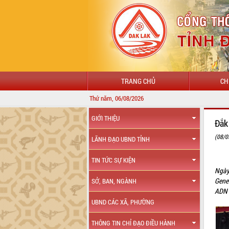
TRANG CHỦ
CH
Thứ năm, 06/08/2026
GIỚI THIỆU
Đắk
(08/0
LÃNH ĐẠO UBND TỈNH
TIN TỨC SỰ KIỆN
Ngày
Gene
SỞ, BAN, NGÀNH
ADN t
UBND CÁC XÃ, PHƯỜNG
THÔNG TIN CHỈ ĐẠO ĐIỀU HÀNH