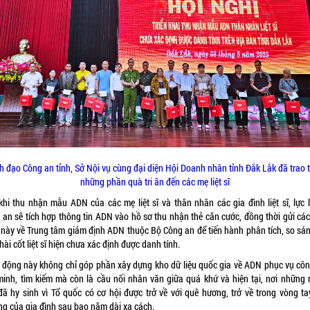
h đạo Công an tỉnh, Sở Nội vụ cùng đại diện Hội Doanh nhân tỉnh Đắk Lắk đã trao 
những phần quà tri ân đến các mẹ liệt sĩ
khi thu nhận mẫu ADN của các mẹ liệt sĩ và thân nhân các gia đình liệt sĩ, lực 
 an sẽ tích hợp thông tin ADN vào hồ sơ thu nhận thẻ căn cước, đồng thời gửi cá
này về Trung tâm giám định ADN thuộc Bộ Công an để tiến hành phân tích, so sán
ài cốt liệt sĩ hiện chưa xác định được danh tính.
 động này không chỉ góp phần xây dựng kho dữ liệu quốc gia về ADN phục vụ côn
minh, tìm kiếm mà còn là cầu nối nhân văn giữa quá khứ và hiện tại, nơi những 
đã hy sinh vì Tổ quốc có cơ hội được trở về với quê hương, trở về trong vòng ta
ng của gia đình sau bao năm dài xa cách.