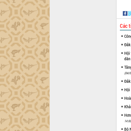
Tháo gỡ những vướng mắc, đẩy mạnh
công tác cải cách thủ tục hành chính
tại Trung tâm Phục vụ hành chính
công tỉnh
Các t
Đắk Lắk: Tôn vinh 46 giải pháp tại Hội
thi Sáng tạo Kỹ thuật 2024 - 2025
Côn
Đắk Lắk rà soát, điều chỉnh Đề án 190
Đắk 
về phát triển nuôi trồng thủy sản
Hội 
Phó Chủ tịch UBND tỉnh Đắk Lắk
dân 
Trương Công Thái kiểm tra thực địa
Dự án cao tốc Khánh Hòa - Buôn Ma
Tăng
Thuột
(04/0
Định vị cà phê Việt Nam như một “di
Đắk
sản sống” trong dòng chảy toàn cầu
Hội
Xây dựng nông thôn mới: Nâng cao đời
Hoà
sống người dân từ những mô hình thiết
thực
Khảo
Quyết liệt tháo gỡ vướng mắc, đẩy
Hơn
nhanh tiến độ các dự án trọng điểm
14:00
trong Khu kinh tế Nam Phú Yên
Bộ N