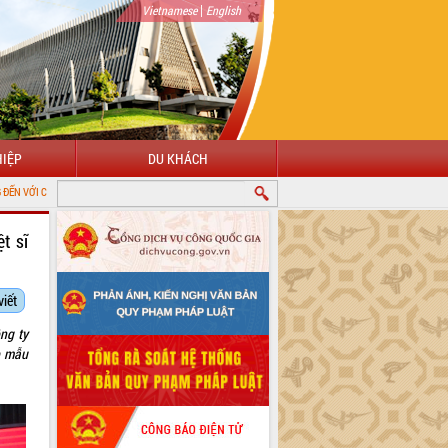
|
Vietnamese
English
IỆP
DU KHÁCH
IN ĐIỆN TỬ TỈNH ĐẮK LẮK
t sĩ
viết
ng ty
p mẫu