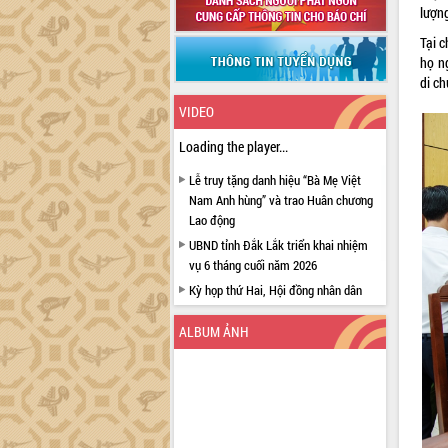
lượn
Tại 
họ ng
di ch
VIDEO
Loading the player...
Lễ truy tặng danh hiệu “Bà Mẹ Việt
Nam Anh hùng” và trao Huân chương
Lao động
UBND tỉnh Đắk Lắk triển khai nhiệm
vụ 6 tháng cuối năm 2026
Kỳ họp thứ Hai, Hội đồng nhân dân
tỉnh khóa XI quyết nghị nhiều nội dung
quan trọng
ALBUM ẢNH
Bí thư Tỉnh ủy Lương Nguyễn Minh
Triết thăm, tặng quà người có công với
cách mạng
Rà soát, hoàn thiện hệ thống thiết chế
văn hóa, thể thao đáp ứng yêu cầu