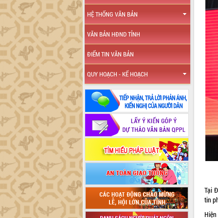
HỆ THỐNG VĂN BẢN
VĂN BẢN HĐND TỈNH
ĐIỂM TIN VĂN BẢN
QUY HOẠCH - KẾ HOẠCH
Tại Đ
tin p
Hiện 