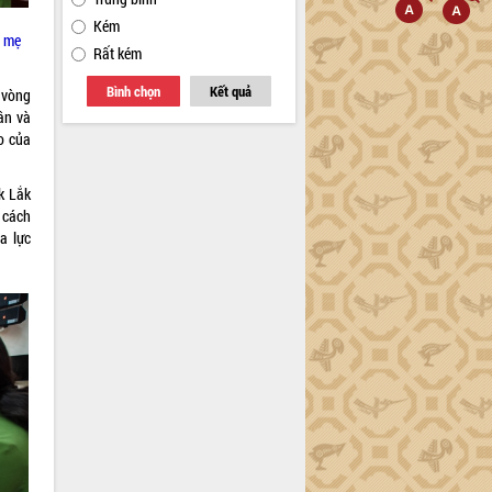
Kém
N mẹ
Rất kém
Bình chọn
Kết quả
 vòng
ân và
do của
k Lắk
i cách
a lực