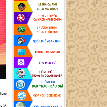
 thông
n, lực