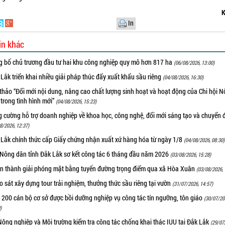
K
In
in khác
g bố chủ trương đầu tư hai khu công nghiệp quy mô hơn 817 ha
(06/08/2026, 13:00)
Lắk triển khai nhiều giải pháp thúc đẩy xuất khẩu sầu riêng
(04/08/2026, 16:30)
thảo “Đổi mới nội dung, nâng cao chất lượng sinh hoạt và hoạt động của Chi hội 
trong tình hình mới”
(04/08/2026, 15:23)
 cường hỗ trợ doanh nghiệp về khoa học, công nghệ, đổi mới sáng tạo và chuyển đ
8/2026, 12:37)
 Lắk chính thức cấp Giấy chứng nhận xuất xứ hàng hóa từ ngày 1/8
(04/08/2026, 08:30)
 Nông dân tỉnh Đắk Lắk sơ kết công tác 6 tháng đầu năm 2026
(03/08/2026, 15:28)
n thành giải phóng mặt bằng tuyến đường trọng điểm qua xã Hòa Xuân
(03/08/2026, 
 sát xây dựng tour trải nghiệm, thưởng thức sầu riêng tại vườn
(31/07/2026, 14:57)
 200 cán bộ cơ sở được bồi dưỡng nghiệp vụ công tác tín ngưỡng, tôn giáo
(30/07/20
)
ông nghiệp và Môi trường kiểm tra công tác chống khai thác IUU tại Đắk Lắk
(29/07