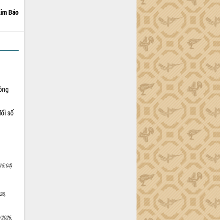
im Bảo
Nông
ổi số
15:04)
26,
/2026,