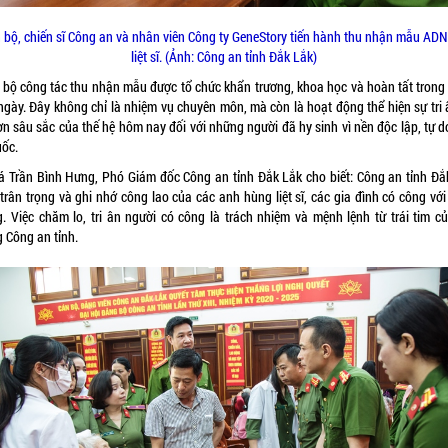
 bộ, chiến sĩ Công an và nhân viên Công ty GeneStory tiến hành thu nhận mẫu AD
liệt sĩ. (Ảnh: Công an tỉnh Đắk Lắk)
 bộ công tác thu nhận mẫu được tổ chức khẩn trương, khoa học và hoàn tất trong
ngày. Đây không chỉ là nhiệm vụ chuyên môn, mà còn là hoạt động thể hiện sự tri 
ơn sâu sắc của thế hệ hôm nay đối với những người đã hy sinh vì nền độc lập, tự 
uốc.
tá Trần Bình Hưng, Phó Giám đốc Công an tỉnh Đắk Lắk cho biết: Công an tỉnh Đắ
trân trọng và ghi nhớ công lao của các anh hùng liệt sĩ, các gia đình có công vớ
. Việc chăm lo, tri ân người có công là trách nhiệm và mệnh lệnh từ trái tim củ
g Công an tỉnh.