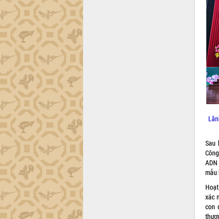
Hội thảo góp ý hồ sơ điều chỉnh quy
hoạch tỉnh Đắk Lắk thời kỳ 2021-2030,
tầm nhìn đến năm 2050
Nâng cao hiệu quả hoạt động của các
doanh nghiệp nhà nước
Hội nghị triển khai kết nối mạng
truyền số liệu chuyên dùng phục vụ cơ
quan Đảng, Nhà nước
Lễ phát động chuỗi hoạt động chung
tay làm sạch môi trường
Xã Ea Kar bước chuyển mình trong
công tác cải cách hành chính mô hình
Lãn
mới
UBND tỉnh họp báo định kỳ tháng 4
Sau 
năm 2026
Công
Hội thảo khoa học “Giải pháp thúc đẩy
ADN 
phát triển nền kinh tế xanh tại tỉnh
mẫu h
Đắk Lắk”
Hoạt
Tăng cường giám sát, đôn đốc thực
xác 
hiện nhiệm vụ quản lý tài sản công
con 
hàng tuần
thươ