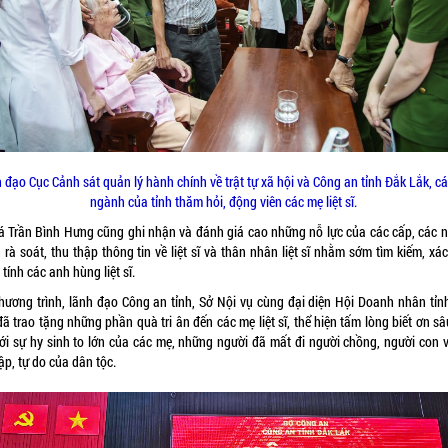
 đạo Cục Cảnh sát quản lý hành chính về trật tự xã hội và Công an tỉnh Đắk Lắk, cá
ngành của tỉnh thăm hỏi, động viên các mẹ liệt sĩ.
tá Trần Bình Hưng cũng ghi nhận và đánh giá cao những nỗ lực của các cấp, các 
 rà soát, thu thập thông tin về liệt sĩ và thân nhân liệt sĩ nhằm sớm tìm kiếm, xá
tính các anh hùng liệt sĩ.
chương trình, lãnh đạo Công an tỉnh, Sở Nội vụ cùng đại diện Hội Doanh nhân tỉn
ã trao tặng những phần quà tri ân đến các mẹ liệt sĩ, thể hiện tấm lòng biết ơn s
với sự hy sinh to lớn của các mẹ, những người đã mất đi người chồng, người con v
ập, tự do của dân tộc.