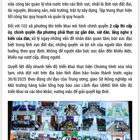
nữa công tác quản lý nhà nước trên các lĩnh vực, nhất là lĩnh vực đất đai,
Thứ trưởng Bộ Y tế làm việc với tỉnh
tài nguyên, khoáng sản, môi trường, trật tự xây dựng. Tập trung thực hiện
Đắk Lắk về phát triển nhân lực y tế
tốt công tác quy hoạch và quản lý quy hoạch.
cho trạm y tế cấp xã
Du lịch Đắk Lắk nâng tầm trải nghiệm
Đối với 102 xã phường khi triển khai mô hình chính quyền
2 cấp thì cấp
du khách thông qua Hệ thống cơ sở dữ
ủy, chính quyền địa phương phải thực sự gần dân, sát dân, lắng nghe ý
liệu và Bản đồ số
kiến của dân,
xử lý ngay những vấn đề nhân dân quan tâm, bức xúc đặc
biệt trong lĩnh vực đất đai, những quyền và lợi ích của người dân được
Tập huấn ứng dụng trí tuệ nhân tạo (AI)
hưởng theo quy định; không để người dân bức xúc dẫn đến khiếu kiện,
trong thương mại điện tử năm 2026
khiếu nại vượt cấp, đông người.
Đoàn đại biểu Quốc hội tỉnh Đắk Lắk
trao đổi thông tin trước Kỳ họp thứ
Quyết liệt đẩy nhanh tiến độ triển khai thực hiện Chương trình xóa nhà
nhất, Quốc hội khóa XVI
tạm, nhà dột nát trên địa bàn tỉnh đảm bảo hoàn thành trước ngày
30/8/2025 theo đúng chỉ đạo của Trung ương, giao Sở Nông nghiệp và
Quyết liệt cải cách hành chính, khơi
Môi trường hàng tuần tổng hợp báo cáo Lãnh đạo UBND tỉnh tiến độ
thông nguồn lực phát triển
triển khai và các khó khăn, vướng mắc để giải quyết kịp thời.
Nâng cao hiệu lực, hiệu quả HĐND
tỉnh thông qua hiện đại hóa hành chính
Xã Ea Phê gắn cải cách hành chính với
chuyển đổi số
Phó Chủ tịch Thường trực UBND tỉnh
Hồ Thị Nguyên Thảo làm việc tại Trung
tâm Phục vụ hành chính công xã Ea
Phê