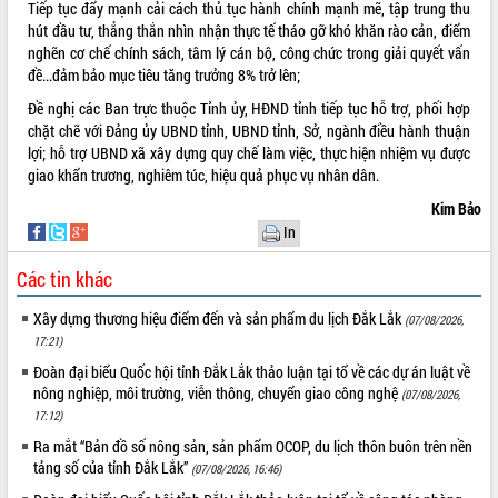
Tiếp tục đẩy mạnh cải cách thủ tục hành chính mạnh mẽ, tập trung thu
cấp xã
hút đầu tư, thẳng thắn nhìn nhận thực tế tháo gỡ khó khăn rào cản, điểm
Đắk Lắk phát động hưởng ứng Ngày
nghẽn cơ chế chính sách, tâm lý cán bộ, công chức trong giải quyết vấn
Quyền của người tiêu dùng Việt Nam
đề...đảm bảo mục tiêu tăng trưởng 8% trở lên;
2026
Đề nghị các Ban trực thuộc Tỉnh ủy, HĐND tỉnh tiếp tục hỗ trợ, phối hợp
Đẩy mạnh cải cách hành chính, quyết
chặt chẽ với Đảng ủy UBND tỉnh, UBND tỉnh, Sở, ngành điều hành thuận
tâm đạt được mục tiêu tăng trưởng
lợi; hỗ trợ UBND xã xây dựng quy chế làm việc, thực hiện nhiệm vụ được
hai con số trong năm 2026
giao khẩn trương, nghiêm túc, hiệu quả phục vụ nhân dân.
Tổ chức trang trọng Lễ hội Đền thờ
Kim Bảo
Lương Văn Chánh năm 2026
In
Phó Bí thư Tỉnh ủy Đắk Lắk Đỗ Hữu
Huy giữ chức Bí thư Đảng ủy Ủy Ban
Các tin khác
Nhân dân tỉnh
Bệnh án điện tử thúc đẩy chuyển đổi
Xây dựng thương hiệu điểm đến và sản phẩm du lịch Đắk Lắk
(07/08/2026,
số y tế tại Đắk Lắk
17:21)
Chuyển đổi số thư viện: Mở rộng
Đoàn đại biểu Quốc hội tỉnh Đắk Lắk thảo luận tại tổ về các dự án luật về
không gian tri thức trong thời đại số
nông nghiệp, môi trường, viễn thông, chuyển giao công nghệ
(07/08/2026,
Đánh giá, rút kinh nghiệm công tác tổ
17:12)
chức diễn tập trước ngày bầu cử
Ra mắt “Bản đồ số nông sản, sản phẩm OCOP, du lịch thôn buôn trên nền
Chương trình “Gặp gỡ hữu nghị –
tảng số của tỉnh Đắk Lắk”
(07/08/2026, 16:46)
Friendship Meeting New Year 2026”