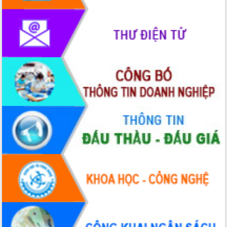
trong phòng chống tảo hôn và hôn
nhân cận huyết thống
Nông sản Tây Nguyên thu hút doanh
nghiệp nước ngoài
Đắk Lắk định vị thương hiệu du lịch
“Biển – Rừng – Cà phê” trong không
gian phát triển mới
Hội nghị chia sẻ kinh nghiệm, chuyển
giao kỹ thuật y tế, định hướng phát
triển chuyên sâu đến 2030
Chuyển đổi số mở ra không gian phát
triển trong lĩnh vực văn hóa, du lịch
Công bố quyết định của Ban Thường
vụ Tỉnh ủy về công tác cán bộ.
Thủ tướng Phạm Minh Chính: Khẩn
trương tái thiết cuộc sống người dân
sau thiên tai
Tập trung nâng cao chất lượng, tổ
chức sản xuất sầu riêng theo hướng
bền vững