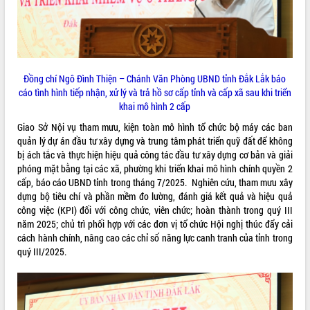
Hội thảo khoa học “Giải pháp thúc đẩy
phát triển nền kinh tế xanh tại tỉnh
Đắk Lắk”
Tăng cường giám sát, đôn đốc thực
hiện nhiệm vụ quản lý tài sản công
Đồng chí Ngô Đình Thiện – Chánh Văn Phòng UBND tỉnh Đắk Lắk báo
hàng tuần
cáo tình hình tiếp nhận, xử lý và trả hồ sơ cấp tỉnh và cấp xã sau khi triển
Tháo gỡ những vướng mắc, đẩy mạnh
khai mô hình 2 cấp
công tác cải cách thủ tục hành chính
Giao Sở Nội vụ tham mưu, kiện toàn mô hình tổ chức bộ máy các ban
tại Trung tâm Phục vụ hành chính
quản lý dự án đầu tư xây dựng và trung tâm phát triển quỹ đất để không
công tỉnh
bị ách tắc và thực hiện hiệu quả công tác đầu tư xây dựng cơ bản và giải
Đắk Lắk: Tôn vinh 46 giải pháp tại Hội
phóng mặt bằng tại các xã, phường khi triển khai mô hình chính quyền 2
thi Sáng tạo Kỹ thuật 2024 - 2025
cấp, báo cáo UBND tỉnh trong tháng 7/2025. Nghiên cứu, tham mưu xây
Đắk Lắk rà soát, điều chỉnh Đề án 190
dựng bộ tiêu chí và phần mềm đo lường, đánh giá kết quả và hiệu quả
về phát triển nuôi trồng thủy sản
công việc (KPI) đối với công chức, viên chức; hoàn thành trong quý III
năm 2025; chủ trì phối hợp với các đơn vị tổ chức Hội nghị thúc đẩy cải
Phó Chủ tịch UBND tỉnh Đắk Lắk
cách hành chính, nâng cao các chỉ số năng lực canh tranh của tỉnh trong
Trương Công Thái kiểm tra thực địa
quý III/2025.
Dự án cao tốc Khánh Hòa - Buôn Ma
Thuột
Định vị cà phê Việt Nam như một “di
sản sống” trong dòng chảy toàn cầu