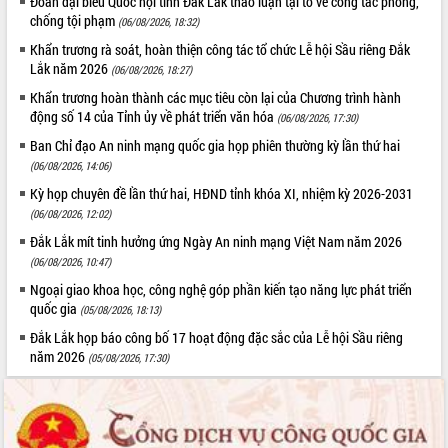
Đoàn đại biểu Quốc hội tỉnh Đắk Lắk thảo luận tại tổ về công tác phòng,
Bầu cử Quốc hội và HĐND: Cử tri Đắk
chống tội phạm
(06/08/2026, 18:32)
Lắk gửi gắm niềm tin, kỳ vọng vào lá
Khẩn trương rà soát, hoàn thiện công tác tổ chức Lễ hội Sầu riêng Đắk
phiếu
Lắk năm 2026
(06/08/2026, 18:27)
Đắk Lắk sẵn sàng các điều kiện cho
Ngày hội bầu cử đại biểu Quốc hội
Khẩn trương hoàn thành các mục tiêu còn lại của Chương trình hành
khóa XVI và HĐND các cấp nhiệm kỳ
động số 14 của Tỉnh ủy về phát triển văn hóa
(06/08/2026, 17:30)
2026-2031
Ban Chỉ đạo An ninh mạng quốc gia họp phiên thường kỳ lần thứ hai
Đảm bảo cuộc bầu cử đại biểu Quốc
(06/08/2026, 14:06)
hội và đại biểu HĐND các cấp diễn ra
Kỳ họp chuyên đề lần thứ hai, HĐND tỉnh khóa XI, nhiệm kỳ 2026-2031
an toàn, hiệu quả, đúng quy định
(06/08/2026, 12:02)
Thủ tướng Chính phủ Phạm Minh Chính
Đắk Lắk mít tinh hưởng ứng Ngày An ninh mạng Việt Nam năm 2026
kiểm tra, chỉ đạo hoàn thành các dự
(06/08/2026, 10:47)
án cao tốc và thăm khu tái định cư tại
Đắk Lắk
Ngoại giao khoa học, công nghệ góp phần kiến tạo năng lực phát triển
quốc gia
Sôi nổi Hội đua ngựa truyền thống Gò
(05/08/2026, 18:13)
Thì Thùng mừng Xuân Bính Ngọ 2026
Đắk Lắk họp báo công bố 17 hoạt động đặc sắc của Lễ hội Sầu riêng
Lãnh đạo tỉnh dâng hương tưởng niệm
năm 2026
(05/08/2026, 17:30)
tại Đập Đồng Cam đầu Xuân Bính Ngọ
Ngành nông nghiệp phấn đấu tăng
trưởng đạt 5,86% trong năm 2026
UBND tỉnh Đắk Lắk triển khai công tác