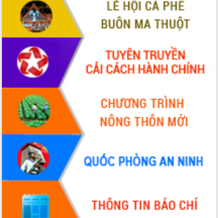
tác bầu cử tỉnh Đắk Lắk
Hội nghị Báo cáo viên Trung ương
tháng 01/2026
Phó Thủ tướng Hồ Quốc Dũng đánh giá
cao kết quả Chiến dịch Quang Trung
tại Đắk Lắk
Hội nghị Ban Chấp hành Đảng bộ tỉnh
Đắk Lắk lần thứ 2 (mở rộng)
Tập trung giải phóng mặt bằng, đẩy
nhanh tiến độ Tuyến đường bộ ven
biển
Gỡ khó, khởi công xây dựng, sửa chữa
toàn bộ nhà ở cho hộ dân đúng tiến độ
đề ra
UBND tỉnh Đắk Lắk tổng kết công tác
quốc phòng, quân sự địa phương năm
2025
Tập trung triển khai quyết liệt, đồng bộ
các giải pháp nhằm thực hiện hiệu quả
các nhiệm vụ đề ra năm 2025
Phát huy vai trò của người có uy tín