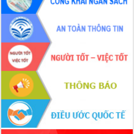
Đẩy nhanh công tác khắc phục, ổn
định đời sống Nhân dân sau bão số 13
Bí thư Tỉnh ủy Lương Nguyễn Minh
Triết dự Ngày hội đại đoàn kết tại
Buôn Đăk Tuôr, xã Cư Pui
Khởi công xây dựng Trường Phổ thông
nội trú liên cấp tiểu học và THCS xã Ia
Rvê
Phó Thủ tướng Chính phủ Mai Văn
Chính chia sẻ, động viên người dân
chịu ảnh hưởng nặng từ bão số 13
Chủ tịch UBND tỉnh kiểm tra công tác
phòng, chống bão số 13 tại các địa
bàn xung yếu
Tập trung đẩy nhanh giải ngân nguồn
vốn các chương trình mục tiêu quốc
gia
Xã Ea H'leo giữ vững và nâng cao chất
lượng các tiêu chí nông thôn mới
Công bố quyết định của Ban Thường
vụ Tỉnh ủy về công tác cán bộ