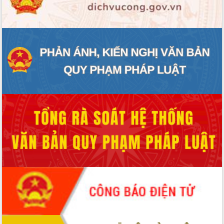
quốc phòng, quân sự địa phương năm
2026
Đắk Lắk tập trung toàn lực khắc phục
tồn tại IUU, sẵn sàng làm việc với
Đoàn thanh tra EC
Chủ tịch UBND tỉnh Tạ Anh Tuấn thăm,
chúc mừng các bệnh viện nhân Ngày
Thầy thuốc Việt Nam
Rộn ràng lễ hội truyền thống Sông
nước Đà Nông lần thứ I năm 2026
Kỳ họp Chuyên đề lần thứ Năm, HĐND
tỉnh Đắk Lắk thông qua các nghị quyết
quan trọng
Thống nhất danh sách giới thiệu ứng
cử đại biểu Quốc hội khoá XVI và đại
biểu HĐND tỉnh Đắk Lắk, nhiệm kỳ
2026-2031
Phát động hai phong trào thi đua quan
trọng trong kỷ nguyên mới
Hội nghị lần thứ tư Ban Chỉ đạo công