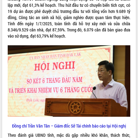
món ăn từ sầu riêng
lập mới, đạt 61,3% kế hoạch. Thu hút đầu tư có chuyển biến tích cực, có
Đắk Lắk công bố Quy hoạch và xúc
19 dự án được phê duyệt chủ trương đầu tư với tổng vốn hơn 9.689 tỷ
tiến đầu tư tỉnh
đồng, Công tác an sinh xã hội, giảm nghèo được quan tâm thực hiện.
Ngành cá ngừ Đắk Lắk chủ động thích
Tính đến ngày 1/7/2025, toàn tỉnh đã hỗ trợ xây mới và sửa chữa
ứng để giữ vững thị trường xuất khẩu
8.346/9.529 căn nhà, đạt 87,59%. Trong đó, 6.079 căn đã bàn giao đưa
vào sử dụng, đạt 63,79% kế hoạch.
Diễn đàn Kinh tế tư nhân Việt Nam đột
phá cơ chế - Hợp tác công tư
Đề án 06 tạo bước ngoặt đột phá trong
cải cách hành chính tỉnh Đắk Lắk
Kết nối tour, đẩy mạnh chuyển đổi số
để phát triển du lịch Đắk Lắk
Khởi động Dự án Đầu tư xây dựng hạ
tầng kỹ thuật Cụm công nghiệp Tân
Tiến
Gặp mặt các cơ quan báo chí nhân Kỷ
niệm 101 năm Ngày Báo chí Cách
mạng Việt Nam
Đắk Lắk sơ kết 4 năm triển khai thực
hiện Đề án 06 của Chính phủ
Đồng chí Trần Văn Tân – Giám đốc Sở Tài chính báo cáo tại Hội nghị
Họp báo thông tin về Hội nghị Công bố
Theo đánh giá UBND tỉnh, mặc dù gặp nhiều khó khăn, thách thức,