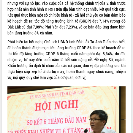
Quy hoạch và Xúc tiến đầu tư tỉnh Đắk
nhưng với sự nỗ lực, vào cuộc của cả hệ thống chính trị của 2 tỉnh trước
Lắk
hợp nhất nên tình hình KT-XH trên địa bàn tỉnh đạt nhiều kết quả tích cực.
Khơi thông điểm nghẽn, đẩy nhanh
Kết quả thực hiện một số chỉ tiêu kinh tế - xã hội chủ yếu cơ bản đảm bảo
giải ngân vốn khắc phục thiên tai
kế hoạch đề ra; tốc độ tăng trưởng kinh tế (GRDP) đạt 7,14% (trong đó
Đắk Lắk cũ đạt 7,09%; Phú Yên đạt 7,23%), về cơ bản đáp ứng được kịch
HĐND tỉnh thông qua điều chỉnh Quy
bản tăng trưởng 8% cả năm.
hoạch tỉnh thời kỳ 2021-2030
Hội thảo góp ý hồ sơ điều chỉnh quy
Phát biểu tại hội nghị, Chủ tịch UBND tỉnh Đắk Lắk Tạ Anh Tuấn cho biết,
hoạch tỉnh Đắk Lắk thời kỳ 2021-2030,
để hoàn thành được mục tiêu tăng trưởng GRDP 8% theo kế hoạch đề ra
tầm nhìn đến năm 2050
thì tốc độ tăng trưởng GRDP 6 tháng cuối năm phải đạt 8,64%; do đó,
nhiệm vụ từ nay đến cuối năm là hết sức nặng nề. Đề nghị Sở, ngành
Nâng cao hiệu quả hoạt động của các
Khẩn trương ổn định tổ chức của các cơ quan, đơn vị, địa phương sau khi
doanh nghiệp nhà nước
thực hiện sắp xếp tổ chức bộ máy; hoàn thành ngay chức năng, nhiệm
Hội nghị triển khai kết nối mạng
vụ, nội quy, quy chế làm việc của cơ quan, đơn vị;
truyền số liệu chuyên dùng phục vụ cơ
quan Đảng, Nhà nước
Lễ phát động chuỗi hoạt động chung
tay làm sạch môi trường
Xã Ea Kar bước chuyển mình trong
công tác cải cách hành chính mô hình
mới
UBND tỉnh họp báo định kỳ tháng 4
năm 2026