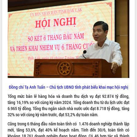
quan trọng
Bí thư Tỉnh ủy Lương Nguyễn Minh
Triết thăm, tặng quà người có công với
cách mạng
Rà soát, hoàn thiện hệ thống thiết chế
văn hóa, thể thao đáp ứng yêu cầu
LIÊN KẾT WEB
phát triển mới
Thường trực HĐND tỉnh Đắk Lắk gặp
mặt Đoàn chuyên gia y tế TP. Hồ Chí
Minh
THỐNG KÊ TRUY CẬP
Lễ truy điệu và an táng hài cốt liệt sĩ
tại Nghĩa trang Liệt sĩ xã Sơn Hòa
Hôm nay:
28371
Bàn giải pháp tháo gỡ khó khăn trong
Đồng chí Tạ Anh Tuấn – Chủ tịch UBND tỉnh phát biểu khai mạc hội nghị
Tất cả:
66041111
xuất khẩu sầu riêng và triển khai quy
Tổng mức bán lẻ hàng hóa và doanh thu dịch vụ đạt 92.874 tỷ đồng,
định EUDR
tăng 16,19% so với cùng kỳ năm 2024. Tổng doanh thu từ du lịch ước đạt
Thứ trưởng Bộ Nông nghiệp và Môi
6.965 tỷ đồng. Tổng thu ngân sách nhà nước ước đạt 8.718 tỷ đồng, tăng
trường Nguyễn Hoàng Hiệp khảo sát
32% so với cùng kỳ năm trước, đạt 53,2% dự toán năm.
vùng trồng và doanh nghiệp đóng gói
Cũng trong 6 tháng đầu năm toàn tỉnh có 1.476 doanh nghiệp thành lập
sầu riêng tại Đắk Lắk
mới, tăng 53,6%, đạt 40% kế hoạch năm. Tính đến 30/6, toàn tỉnh có
Trình diễn nghệ thuật chế biến các
khoảng 18.761 doanh nghiệp đang hoạt động. Có 46 hợp tác xã thành