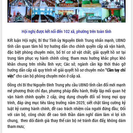
Xây dựng nền hành chính số đồng
hành cùng nông dân dân, doanh nghiệp
Giai đoạn 2026-2030, Đắk Lắk phấn
đấu có 77% xã đạt chuẩn nông thôn
Hội nghị được kết nối đến 102 xã, phường trên toàn tỉnh
mới
Kết luận Hội nghị, Bí thư Tỉnh ủy Nguyễn Đình Trung nhấn mạnh, UBND
Chuyển đổi số 'mở đường' cho nông
tỉnh cần quan tâm hỗ trợ hướng dẫn cho chính quyền cấp xã vận hành,
nghiệp Đắk Lắk tăng trưởng bứt phá
đặc biệt phòng chuyên môn, bố trí cơ sở vật chất, giải quyết hồ sơ tại
Triển khai đồng bộ đo đạc, lập hồ sơ
trung tâm phục vụ hành chính công; tham mưu hướng khắc phục khó
địa chính, hoàn thiện cơ sở dữ liệu đất
khăn chung trên nhiều lĩnh vực; Các sở, ngành cần kịp thời tháo gỡ
đai
hướng dẫn cấp xã quy trình về giải quyết hồ sơ chuyên môn
“Cầm tay chỉ
Ứng dụng sinh trắc học - Bước tiến
việc”
cho cán bộ phòng chuyên môn ở cấp xã.
trong hành trình chuyển đổi số tại Đắk
Đồng chí Bí thư Nguyễn Đình Trung yêu cầu UBND tỉnh cần đổi mới mạnh
Lắk
mẽ phương thức chỉ đạo, phương pháp điều hành, thiếp lập mối quan hệ
Đắk Lắk nâng cao hiệu quả công tác
vận hành chính quyền 2 cấp, ứng dụng chuyển đổi số trong mọi quy
Đảng từ Sổ tay đảng viên điện tử
trình, đáp ứng mục tiêu tăng trưởng năm 2025; siết chặt tăng cường kỷ
Đắk Lắk đẩy mạnh nuôi biển công
luật kỷ cương hành chính, đề cao trách nhiệm của người đứng đầu; Đối
nghệ, hướng tới phát triển thủy sản
với cán bộ, công chức đề cao tinh thần dám nghĩ dám làm vì lợi ích
bền vững
chung, theo dõi đánh giá thay thế cán bộ né tránh đùn đẩy, không dám
Tập huấn nâng cao năng lực triển khai
tham mưu;
chuyển đổi số cho cán bộ, công chức