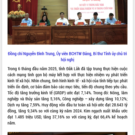
VIDEO
Đồng chí Nguyễn Đình Trung, Ủy viên BCHTW Đảng, Bí thư Tỉnh ủy chủ trì
hội nghị
Khám bệnh, cấp phát thuốc miễn phí
Trong 6 tháng đầu năm 2025, tỉnh Đắk Lắk đã tập trung thực hiện cuộc
và tặng quà người dân xã Cư Pui
cách mạng tinh gọn bộ máy kết hợp với thực hiện nhiệm vụ phát triển
kinh tế xã hội. Nhìn chung, tình hình kinh tế - xã hội của tỉnh tiếp tục phát
Hội nghị UBND tỉnh Đắk Lắk thường kỳ
triển ổn định, cơ bản đảm bảo các mục tiêu, tiến độ chung theo yêu cầu.
tháng 7/2026
Tốc độ tăng trưởng kinh tế (GRDP) ước đạt 7,14%. Trong đó: Nông, lâm
Lễ truy tặng danh hiệu “Bà Mẹ Việt
nghiệp và thủy sản tăng 5,16%, Công nghiệp – xây dựng tăng 10,12%;
Nam Anh hùng” và trao Huân chương
Dịch vụ tăng 7,59%. Huy động vốn đầu tư toàn xã hội ước đạt 28.643 tỷ
Lao động
đồng, tăng 9,34% so với cùng kỳ năm 2024. Kim ngạch xuất khẩu ước
ALBUM ẢNH
UBND tỉnh Đắk Lắk triển khai nhiệm
đạt 1.485 triệu USD, tăng 37,16% so với cùng kỳ, đạt 66,4% kế hoạch
vụ 6 tháng cuối năm 2026
năm.
Kỳ họp thứ Hai, Hội đồng nhân dân
tỉnh khóa XI quyết nghị nhiều nội dung