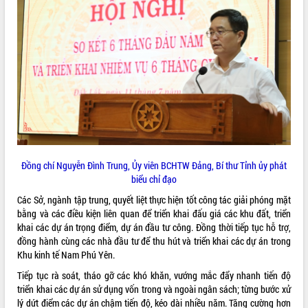
Xây dựng nông thôn mới: Nâng cao đời
sống người dân từ những mô hình thiết
thực
Quyết liệt tháo gỡ vướng mắc, đẩy
nhanh tiến độ các dự án trọng điểm
trong Khu kinh tế Nam Phú Yên
Hòn Yến phát triển du lịch gắn với bảo
tồn biển
Lấy ý kiến điều chỉnh Quy hoạch tỉnh
Đắk Lắk thời kỳ 2021-2030, tầm nhìn
đến năm 2050
Đồng chí Nguyễn Đình Trung, Ủy viên BCHTW Đảng, Bí thư Tỉnh ủy phát
Phát động chiến dịch 30 ngày đêm
biểu chỉ đạo
giải phóng mặt bằng Tuyến đường bộ
ven biển
Các Sở, ngành tập trung, quyết liệt thực hiện tốt công tác giải phóng mặt
bằng và các điều kiện liên quan để triển khai đấu giá các khu đất, triển
Đắk Lắk nỗ lực thúc đẩy tăng trưởng
khai các dự án trọng điểm, dự án đầu tư công. Đồng thời tiếp tục hỗ trợ,
kinh tế từ 10% trở lên trong Quý
đồng hành cùng các nhà đầu tư để thu hút và triển khai các dự án trong
II/2026
Khu kinh tế Nam Phú Yên.
Đắk Lắk ký kết thỏa thuận hợp tác về
chuyển đổi số giai đoạn 2026 – 2030
Tiếp tục rà soát, tháo gỡ các khó khăn, vướng mắc đẩy nhanh tiến độ
với Tập đoàn Bưu chính Viễn thông
triển khai các dự án sử dụng vốn trong và ngoài ngân sách; từng bước xử
Việt Nam
lý dứt điểm các dự án chậm tiến độ, kéo dài nhiều năm. Tăng cường hơn