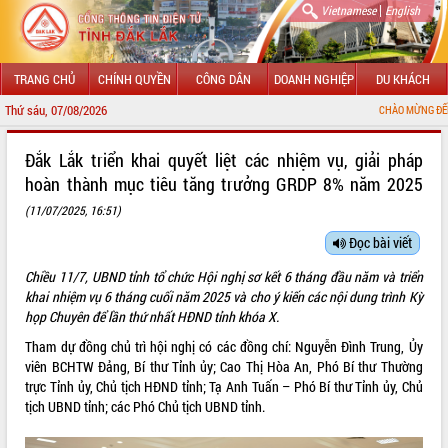
|
Vietnamese
English
TRANG CHỦ
CHÍNH QUYỀN
CÔNG DÂN
DOANH NGHIỆP
DU KHÁCH
Thứ sáu, 07/08/2026
CHÀO MỪNG ĐẾN VỚI CỔNG THÔNG TI
GIỚI THIỆU
Đắk Lắk triển khai quyết liệt các nhiệm vụ, giải pháp
hoàn thành mục tiêu tăng trưởng GRDP 8% năm 2025
LÃNH ĐẠO UBND TỈNH
(11/07/2025, 16:51)
TIN TỨC SỰ KIỆN
Đọc bài viết
SỞ, BAN, NGÀNH
Chiều 11/7, UBND tỉnh tổ chức Hội nghị sơ kết 6 tháng đầu năm và triển
khai nhiệm vụ 6 tháng cuối năm 2025 và cho ý kiến các nội dung trình Kỳ
UBND CÁC XÃ, PHƯỜNG
họp Chuyên để lần thứ nhất HĐND tỉnh khóa X.
Tham dự đồng chủ trì hội nghị có các đồng chí: Nguyễn Đình Trung, Ủy
THÔNG TIN CHỈ ĐẠO ĐIỀU HÀNH
viên BCHTW Đảng, Bí thư Tỉnh ủy; Cao Thị Hòa An, Phó Bí thư Thường
trực Tỉnh ủy, Chủ tịch HĐND tỉnh; Tạ Anh Tuấn – Phó Bí thư Tỉnh ủy, Chủ
HỆ THỐNG VĂN BẢN
tịch UBND tỉnh; các Phó Chủ tịch UBND tỉnh.
VĂN BẢN HĐND TỈNH