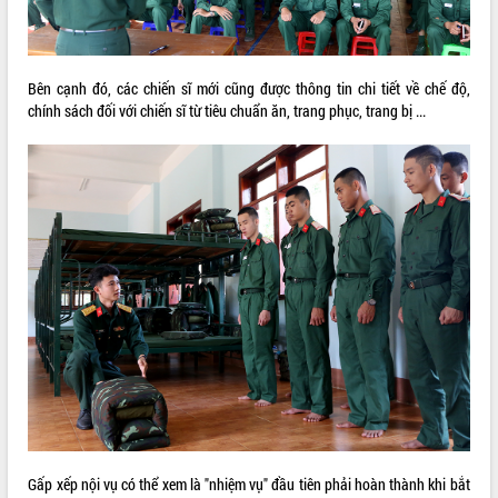
Tất cả:
66082420
Bên cạnh đó, các chiến sĩ mới cũng được thông tin chi tiết về chế độ,
chính sách đối với chiến sĩ từ tiêu chuẩn ăn, trang phục, trang bị ...
Gấp xếp nội vụ có thể xem là "nhiệm vụ" đầu tiên phải hoàn thành khi bắt