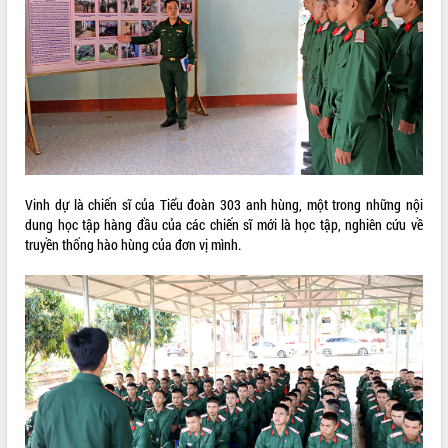
VIDEO
Không có file video nào để phát.
ALBUM ẢNH
Vinh dự là chiến sĩ của Tiểu đoàn 303 anh hùng, một trong những nội
dung học tập hàng đầu của các chiến sĩ mới là học tập, nghiên cứu về
truyền thống hào hùng của đơn vị mình.
LIÊN KẾT WEB
THỐNG KÊ TRUY CẬP
Hôm nay:
37097