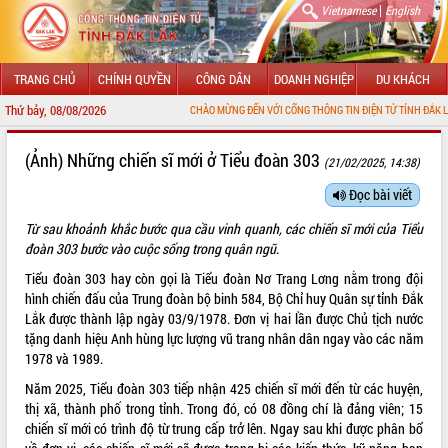
|
Vietnamese
English
TRANG CHỦ
CHÍNH QUYỀN
CÔNG DÂN
DOANH NGHIỆP
DU KHÁCH
Thứ bảy, 08/08/2026
CHÀO MỪNG ĐẾN VỚI CỔNG THÔNG TIN ĐIỆN TỬ TỈNH ĐẮK LẮK
GIỚI THIỆU
(Ảnh) Những chiến sĩ mới ở Tiểu đoàn 303
(21/02/2025, 14:38)
LÃNH ĐẠO UBND TỈNH
Đọc bài viết
Từ sau khoảnh khắc bước qua cầu vinh quanh, các chiến sĩ mới của Tiểu
TIN TỨC SỰ KIỆN
đoàn 303 bước vào cuộc sống trong quân ngũ.
SỞ, BAN, NGÀNH
Tiểu đoàn 303 hay còn gọi là Tiểu đoàn Nơ Trang Lơng nằm trong đội
hình chiến đấu của Trung đoàn bộ binh 584, Bộ Chỉ huy Quân sự tỉnh Đắk
UBND CÁC XÃ, PHƯỜNG
Lắk được thành lập ngày 03/9/1978. Đơn vị hai lần được Chủ tịch nước
tặng danh hiệu Anh hùng lực lượng vũ trang nhân dân ngay vào các năm
THÔNG TIN CHỈ ĐẠO ĐIỀU HÀNH
1978 và 1989.
Năm 2025, Tiểu đoàn 303 tiếp nhận 425 chiến sĩ mới đến từ các huyện,
HỆ THỐNG VĂN BẢN
thị xã, thành phố trong tỉnh. Trong đó, có 08 đồng chí là đảng viên; 15
chiến sĩ mới có trình độ từ trung cấp trở lên. Ngay sau khi được phân bổ
VĂN BẢN HĐND TỈNH