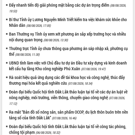
Đẩy nhanh tiến độ giải phóng mặt bằng các dự án trọng điểm
(08/08/2026,
19:53)
Bí thư Tỉnh ủy Lương Nguyễn Minh Triết kiểm tra việc khám sức khỏe cho
Nhân dân
(08/08/2026, 17:05)
Ban Thường vụ Tỉnh ủy xem xét phương án sắp xếp trường học và nhiều
nội dung quan trọng
(08/08/2026, 13:30)
Thường trực Tỉnh ủy chưa thông qua phương án sáp nhập xã, phường cụ
thể
(08/08/2026, 11:30)
UBND tỉnh làm việc với Chủ đầu tư dự án Đầu tư xây dựng và kinh doanh
kết cấu hạ tầng Khu công nghiệp Phú Xuân
(07/08/2026, 19:47)
Rà soát hiệu quả ứng dụng các đề tài khoa học và công nghệ, thúc đẩy
thương mại hóa kết quả nghiên cứu
(07/08/2026, 18:34)
Đoàn đại biểu Quốc hội tỉnh Đắk Lắk thảo luận tại tổ về các dự án luật về
nông nghiệp, môi trường, viễn thông, chuyển giao công nghệ
(07/08/2026,
17:12)
Ra mắt “Bản đồ số nông sản, sản phẩm OCOP, du lịch thôn buôn trên nền
tảng số của tỉnh Đắk Lắk”
(07/08/2026, 16:46)
Đoàn đại biểu Quốc hội tỉnh Đắk Lắk thảo luận tại tổ về công tác phòng,
chống tội phạm
(06/08/2026, 18:32)