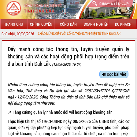
|
Vietnamese
English
TRANG CHỦ
CHÍNH QUYỀN
CÔNG DÂN
DOANH NGHIỆP
DU KHÁCH
Chủ nhật, 09/08/2026
CHÀO MỪNG ĐẾN VỚI CỔNG THÔNG TIN ĐIỆN TỬ TỈNH ĐẮK LẮK
GIỚI THIỆU
Đẩy mạnh công tác thông tin, tuyên truyền quản lý
khoáng sản và các hoạt động phối hợp trọng điểm trên
LÃNH ĐẠO UBND TỈNH
địa bàn tỉnh Đắk Lắk
(12/06/2026, 16:07)
TIN TỨC SỰ KIỆN
Đọc bài viết
SỞ, BAN, NGÀNH
Nhằm tăng cường công tác thông tin, tuyên truyền theo đề nghị của Sở
Văn hóa, Thể thao và Du lịch tại văn số 2681/SVHTTDL-QLTTBCXB
UBND CÁC XÃ, PHƯỜNG
ngày 12/06/2026, Cổng Thông tin điện tử tỉnh Đắk Lắk giới thiệu một số
nội dung trọng tâm như sau:
THÔNG TIN CHỈ ĐẠO ĐIỀU HÀNH
📌 Tăng cường quản lý nhà nước đối với hoạt động khoáng sản
HỆ THỐNG VĂN BẢN
Thực hiện Chỉ thị số
19/CT-UBND
ngày 08/6/2026 của UBND tỉnh, các cơ
quan, đơn vị, địa phương tiếp tục đẩy mạnh tuyên truyền, phổ biến pháp
VĂN BẢN HĐND TỈNH
luật về khoáng sản; nâng cao nhận thức của tổ chức, cá nhân trong việc