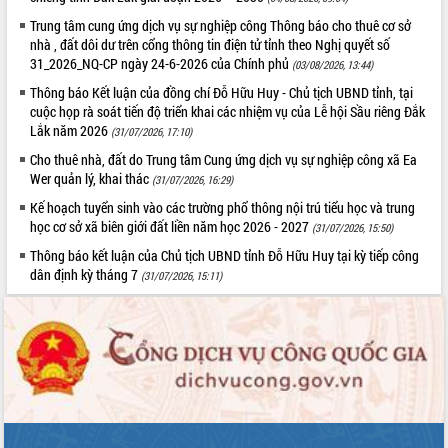
quan trọng
Trung tâm cung ứng dịch vụ sự nghiệp công Thông báo cho thuê cơ sở
Bí thư Tỉnh ủy Lương Nguyễn Minh
nhà , đất dôi dư trên cổng thông tin điện tử tỉnh theo Nghị quyết số
Triết thăm, tặng quà người có công với
31_2026_NQ-CP ngày 24-6-2026 của Chính phủ
(03/08/2026, 13:44)
cách mạng
Thông báo Kết luận của đồng chí Đỗ Hữu Huy - Chủ tịch UBND tỉnh, tại
Rà soát, hoàn thiện hệ thống thiết chế
cuộc họp rà soát tiến độ triển khai các nhiệm vụ của Lễ hội Sầu riêng Đắk
văn hóa, thể thao đáp ứng yêu cầu
LIÊN KẾT WEB
Lắk năm 2026
(31/07/2026, 17:10)
phát triển mới
Cho thuê nhà, đất do Trung tâm Cung ứng dịch vụ sự nghiệp công xã Ea
Thường trực HĐND tỉnh Đắk Lắk gặp
Wer quản lý, khai thác
(31/07/2026, 16:29)
mặt Đoàn chuyên gia y tế TP. Hồ Chí
Kế hoạch tuyển sinh vào các trường phổ thông nội trú tiểu học và trung
Minh
THỐNG KÊ TRUY CẬP
học cơ sở xã biên giới đất liền năm học 2026 - 2027
(31/07/2026, 15:50)
Lễ truy điệu và an táng hài cốt liệt sĩ
Thông báo kết luận của Chủ tịch UBND tỉnh Đỗ Hữu Huy tại kỳ tiếp công
tại Nghĩa trang Liệt sĩ xã Sơn Hòa
Hôm nay:
12680
dân định kỳ tháng 7
(31/07/2026, 15:11)
Bàn giải pháp tháo gỡ khó khăn trong
Tất cả:
66098348
xuất khẩu sầu riêng và triển khai quy
định EUDR
Thứ trưởng Bộ Nông nghiệp và Môi
trường Nguyễn Hoàng Hiệp khảo sát
vùng trồng và doanh nghiệp đóng gói
sầu riêng tại Đắk Lắk
Trình diễn nghệ thuật chế biến các