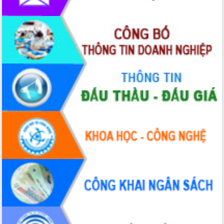
Hội thảo khoa học “Giải pháp thúc đẩy
phát triển nền kinh tế xanh tại tỉnh
Đắk Lắk”
Tăng cường giám sát, đôn đốc thực
hiện nhiệm vụ quản lý tài sản công
hàng tuần
Tháo gỡ những vướng mắc, đẩy mạnh
công tác cải cách thủ tục hành chính
tại Trung tâm Phục vụ hành chính
công tỉnh
Đắk Lắk: Tôn vinh 46 giải pháp tại Hội
thi Sáng tạo Kỹ thuật 2024 - 2025
Đắk Lắk rà soát, điều chỉnh Đề án 190
về phát triển nuôi trồng thủy sản
Phó Chủ tịch UBND tỉnh Đắk Lắk
Trương Công Thái kiểm tra thực địa
Dự án cao tốc Khánh Hòa - Buôn Ma
Thuột
Định vị cà phê Việt Nam như một “di
sản sống” trong dòng chảy toàn cầu