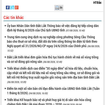
HTBắc
VIDEO
In
Các tin khác
Ủy ban Nhân Dân tỉnh Đắk Lắk Thông báo về việc đăng ký tiếp công dân
định kỳ tháng 8/2026 của Chủ tịch UBND tỉnh
(07/08/2026, 10:40)
Trung tâm cung ứng dịch vụ sự nghiệp công phường Sông Cầu Thông
báo cho thuê cơ sở nhà, đất dôi dư trên cổng thông tin điện tử tỉnh theo
Nghị quyet số 31/2026/NQ-CP ngay 24/6/2026 của Chính phủ
(06/08/2026,
15:52)
Khám bệnh, cấp phát thuốc miễn phí
Đắk Lắk triển khai đơn giản hóa thủ tục hành chính về mã số vùng trồng
và tặng quà người dân xã Cư Pui
và cơ sở đóng gói nông sản
(06/08/2026, 10:49)
Hội nghị UBND tỉnh Đắk Lắk thường kỳ
tháng 7/2026
Triển khai chiến dịch cao điểm “30 ngày đêm” số hóa dữ liệu, chuẩn hóa,
cập nhật và kết nối dữ liệu mã số vùng trồng sầu riêng, cơ sở đóng gói và
Lễ truy tặng danh hiệu “Bà Mẹ Việt
kết nối Hệ thống truy xuất nguồn gốc nông sản trên địa bàn tỉnh Đắk Lắk
Nam Anh hùng” và trao Huân chương
(06/08/2026, 10:09)
Lao động
ALBUM ẢNH
Điểm tin một số văn bản chỉ đạo điều hành của UBND tỉnh Đắk Lắk (Tuần
UBND tỉnh Đắk Lắk triển khai nhiệm
1 tháng 8/2026)
(04/08/2026, 16:05)
vụ 6 tháng cuối năm 2026
Triển khai Kế hoạch bảo vệ và phát huy giá trị di sản văn hóa cồng
Kỳ họp thứ Hai, Hội đồng nhân dân
chiêng tỉnh Đắk Lắk giai đoạn 2026 – 2030
tỉnh khóa XI quyết nghị nhiều nội dung
(04/08/2026, 09:04)