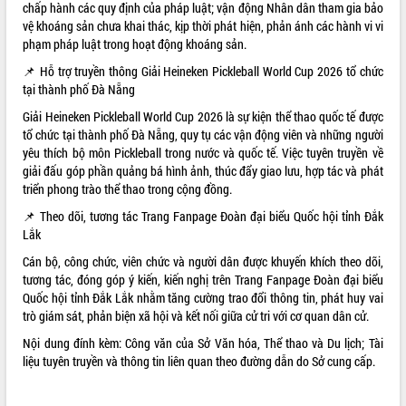
chấp hành các quy định của pháp luật; vận động Nhân dân tham gia bảo
ĐIỂM TIN VĂN BẢN
vệ khoáng sản chưa khai thác, kịp thời phát hiện, phản ánh các hành vi vi
phạm pháp luật trong hoạt động khoáng sản.
QUY HOẠCH - KẾ HOẠCH
📌 Hỗ trợ truyền thông Giải Heineken Pickleball World Cup 2026 tổ chức
tại thành phố Đà Nẵng
Giải Heineken Pickleball World Cup 2026 là sự kiện thể thao quốc tế được
tổ chức tại thành phố Đà Nẵng, quy tụ các vận động viên và những người
yêu thích bộ môn Pickleball trong nước và quốc tế. Việc tuyên truyền về
giải đấu góp phần quảng bá hình ảnh, thúc đẩy giao lưu, hợp tác và phát
triển phong trào thể thao trong cộng đồng.
📌 Theo dõi, tương tác Trang Fanpage Đoàn đại biểu Quốc hội tỉnh Đắk
Lắk
Cán bộ, công chức, viên chức và người dân được khuyến khích theo dõi,
tương tác, đóng góp ý kiến, kiến nghị trên Trang Fanpage Đoàn đại biểu
Quốc hội tỉnh Đắk Lắk nhằm tăng cường trao đổi thông tin, phát huy vai
trò giám sát, phản biện xã hội và kết nối giữa cử tri với cơ quan dân cử.
Nội dung đính kèm:
Công văn của Sở Văn hóa, Thể thao và Du lịch;
Tài
liệu tuyên truyền và thông tin liên quan theo đường dẫn do Sở cung cấp.