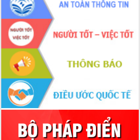
Xây dựng nông thôn mới: Nâng cao đời
sống người dân từ những mô hình thiết
thực
Quyết liệt tháo gỡ vướng mắc, đẩy
nhanh tiến độ các dự án trọng điểm
trong Khu kinh tế Nam Phú Yên
Hòn Yến phát triển du lịch gắn với bảo
tồn biển
Lấy ý kiến điều chỉnh Quy hoạch tỉnh
Đắk Lắk thời kỳ 2021-2030, tầm nhìn
đến năm 2050
Phát động chiến dịch 30 ngày đêm
giải phóng mặt bằng Tuyến đường bộ
ven biển
Đắk Lắk nỗ lực thúc đẩy tăng trưởng
kinh tế từ 10% trở lên trong Quý
II/2026
Đắk Lắk ký kết thỏa thuận hợp tác về
chuyển đổi số giai đoạn 2026 – 2030
với Tập đoàn Bưu chính Viễn thông
Việt Nam