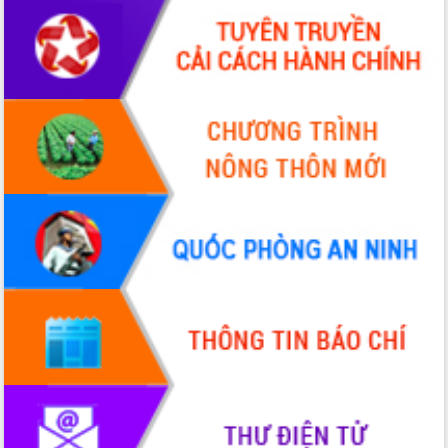
Quy hoạch và Xúc tiến đầu tư tỉnh Đắk
Lắk
Khơi thông điểm nghẽn, đẩy nhanh
giải ngân vốn khắc phục thiên tai
HĐND tỉnh thông qua điều chỉnh Quy
hoạch tỉnh thời kỳ 2021-2030
Hội thảo góp ý hồ sơ điều chỉnh quy
hoạch tỉnh Đắk Lắk thời kỳ 2021-2030,
tầm nhìn đến năm 2050
Nâng cao hiệu quả hoạt động của các
doanh nghiệp nhà nước
Hội nghị triển khai kết nối mạng
truyền số liệu chuyên dùng phục vụ cơ
quan Đảng, Nhà nước
Lễ phát động chuỗi hoạt động chung
tay làm sạch môi trường
Xã Ea Kar bước chuyển mình trong
công tác cải cách hành chính mô hình
mới
UBND tỉnh họp báo định kỳ tháng 4
năm 2026