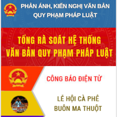
món ăn từ sầu riêng
Đắk Lắk công bố Quy hoạch và xúc
tiến đầu tư tỉnh
Ngành cá ngừ Đắk Lắk chủ động thích
ứng để giữ vững thị trường xuất khẩu
Diễn đàn Kinh tế tư nhân Việt Nam đột
phá cơ chế - Hợp tác công tư
Đề án 06 tạo bước ngoặt đột phá trong
cải cách hành chính tỉnh Đắk Lắk
Kết nối tour, đẩy mạnh chuyển đổi số
để phát triển du lịch Đắk Lắk
Khởi động Dự án Đầu tư xây dựng hạ
tầng kỹ thuật Cụm công nghiệp Tân
Tiến
Gặp mặt các cơ quan báo chí nhân Kỷ
niệm 101 năm Ngày Báo chí Cách
mạng Việt Nam
Đắk Lắk sơ kết 4 năm triển khai thực
hiện Đề án 06 của Chính phủ
Họp báo thông tin về Hội nghị Công bố