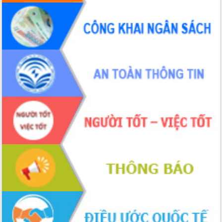
Buôn Đăk Tuôr, xã Cư Pui
Khởi công xây dựng Trường Phổ thông
nội trú liên cấp tiểu học và THCS xã Ia
Rvê
Phó Thủ tướng Chính phủ Mai Văn
Chính chia sẻ, động viên người dân
chịu ảnh hưởng nặng từ bão số 13
Chủ tịch UBND tỉnh kiểm tra công tác
phòng, chống bão số 13 tại các địa
bàn xung yếu
Tập trung đẩy nhanh giải ngân nguồn
vốn các chương trình mục tiêu quốc
gia
Xã Ea H'leo giữ vững và nâng cao chất
lượng các tiêu chí nông thôn mới
Công bố quyết định của Ban Thường
vụ Tỉnh ủy về công tác cán bộ
Nâng cao trách nhiệm người đứng
đầu, phát huy tinh thần chủ động,
sáng tạo để đảm bảo tiến độ giải ngân
vốn đầu tư công năm 2025