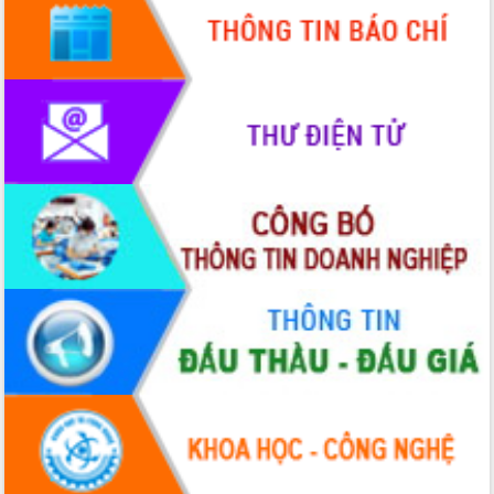
Đắk Lắk định vị thương hiệu du lịch
“Biển – Rừng – Cà phê” trong không
gian phát triển mới
Hội nghị chia sẻ kinh nghiệm, chuyển
giao kỹ thuật y tế, định hướng phát
triển chuyên sâu đến 2030
Chuyển đổi số mở ra không gian phát
triển trong lĩnh vực văn hóa, du lịch
Công bố quyết định của Ban Thường
vụ Tỉnh ủy về công tác cán bộ.
Thủ tướng Phạm Minh Chính: Khẩn
trương tái thiết cuộc sống người dân
sau thiên tai
Tập trung nâng cao chất lượng, tổ
chức sản xuất sầu riêng theo hướng
bền vững
Đẩy nhanh công tác khắc phục, ổn
định đời sống Nhân dân sau bão số 13
Bí thư Tỉnh ủy Lương Nguyễn Minh
Triết dự Ngày hội đại đoàn kết tại