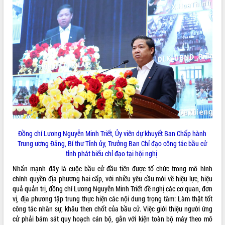
nhanh tiến độ các dự án trọng điểm
trong Khu kinh tế Nam Phú Yên
Hòn Yến phát triển du lịch gắn với bảo
tồn biển
Lấy ý kiến điều chỉnh Quy hoạch tỉnh
Đắk Lắk thời kỳ 2021-2030, tầm nhìn
đến năm 2050
Phát động chiến dịch 30 ngày đêm
giải phóng mặt bằng Tuyến đường bộ
ven biển
Đắk Lắk nỗ lực thúc đẩy tăng trưởng
kinh tế từ 10% trở lên trong Quý
Đồng chí Lương Nguyễn Minh Triết, Ủy viên dự khuyết Ban Chấp hành
II/2026
Trung ương Đảng, Bí thư Tỉnh ủy, Trưởng Ban Chỉ đạo công tác bầu cử
Đắk Lắk ký kết thỏa thuận hợp tác về
tỉnh phát biểu chỉ đạo tại hội nghị
chuyển đổi số giai đoạn 2026 – 2030
với Tập đoàn Bưu chính Viễn thông
Nhấn mạnh đây là cuộc bầu cử đầu tiên được tổ chức trong mô hình
Việt Nam
chính quyền địa phương hai cấp, với nhiều yêu cầu mới về hiệu lực, hiệu
quả quản trị, đồng chí Lương Nguyễn Minh Triết đề nghị các cơ quan, đơn
Thứ trưởng Bộ Y tế làm việc với tỉnh
vị, địa phương tập trung thực hiện các nội dung trọng tâm: Làm thật tốt
Đắk Lắk về phát triển nhân lực y tế
công tác nhân sự, khâu then chốt của bầu cử. Việc giới thiệu người ứng
cho trạm y tế cấp xã
cử phải bám sát quy hoạch cán bộ, gắn với kiện toàn bộ máy theo mô
Du lịch Đắk Lắk nâng tầm trải nghiệm