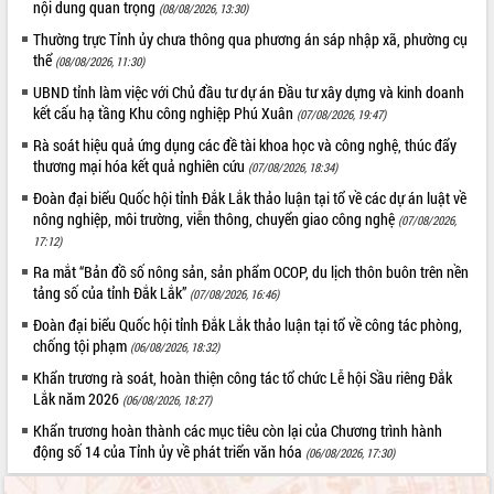
nội dung quan trọng
Ngày hội bầu cử đại biểu Quốc hội
(08/08/2026, 13:30)
khóa XVI và HĐND các cấp nhiệm kỳ
Thường trực Tỉnh ủy chưa thông qua phương án sáp nhập xã, phường cụ
2026-2031
thể
(08/08/2026, 11:30)
Đảm bảo cuộc bầu cử đại biểu Quốc
UBND tỉnh làm việc với Chủ đầu tư dự án Đầu tư xây dựng và kinh doanh
hội và đại biểu HĐND các cấp diễn ra
kết cấu hạ tầng Khu công nghiệp Phú Xuân
(07/08/2026, 19:47)
an toàn, hiệu quả, đúng quy định
Rà soát hiệu quả ứng dụng các đề tài khoa học và công nghệ, thúc đẩy
Thủ tướng Chính phủ Phạm Minh Chính
thương mại hóa kết quả nghiên cứu
(07/08/2026, 18:34)
kiểm tra, chỉ đạo hoàn thành các dự
án cao tốc và thăm khu tái định cư tại
Đoàn đại biểu Quốc hội tỉnh Đắk Lắk thảo luận tại tổ về các dự án luật về
nông nghiệp, môi trường, viễn thông, chuyển giao công nghệ
Đắk Lắk
(07/08/2026,
17:12)
Sôi nổi Hội đua ngựa truyền thống Gò
Thì Thùng mừng Xuân Bính Ngọ 2026
Ra mắt “Bản đồ số nông sản, sản phẩm OCOP, du lịch thôn buôn trên nền
tảng số của tỉnh Đắk Lắk”
(07/08/2026, 16:46)
Lãnh đạo tỉnh dâng hương tưởng niệm
tại Đập Đồng Cam đầu Xuân Bính Ngọ
Đoàn đại biểu Quốc hội tỉnh Đắk Lắk thảo luận tại tổ về công tác phòng,
chống tội phạm
Ngành nông nghiệp phấn đấu tăng
(06/08/2026, 18:32)
trưởng đạt 5,86% trong năm 2026
Khẩn trương rà soát, hoàn thiện công tác tổ chức Lễ hội Sầu riêng Đắk
UBND tỉnh Đắk Lắk triển khai công tác
Lắk năm 2026
(06/08/2026, 18:27)
quốc phòng, quân sự địa phương năm
Khẩn trương hoàn thành các mục tiêu còn lại của Chương trình hành
2026
động số 14 của Tỉnh ủy về phát triển văn hóa
(06/08/2026, 17:30)
Đắk Lắk tập trung toàn lực khắc phục
tồn tại IUU, sẵn sàng làm việc với