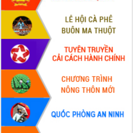
cao kết quả Chiến dịch Quang Trung
tại Đắk Lắk
Hội nghị Ban Chấp hành Đảng bộ tỉnh
Đắk Lắk lần thứ 2 (mở rộng)
Tập trung giải phóng mặt bằng, đẩy
nhanh tiến độ Tuyến đường bộ ven
biển
Gỡ khó, khởi công xây dựng, sửa chữa
toàn bộ nhà ở cho hộ dân đúng tiến độ
đề ra
UBND tỉnh Đắk Lắk tổng kết công tác
quốc phòng, quân sự địa phương năm
2025
Tập trung triển khai quyết liệt, đồng bộ
các giải pháp nhằm thực hiện hiệu quả
các nhiệm vụ đề ra năm 2025
Phát huy vai trò của người có uy tín
trong phòng chống tảo hôn và hôn
nhân cận huyết thống
Nông sản Tây Nguyên thu hút doanh
nghiệp nước ngoài