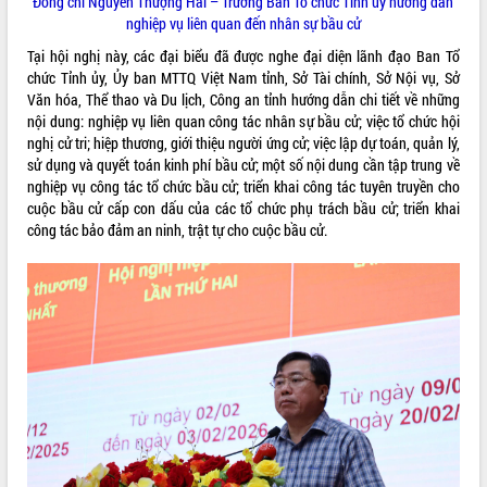
Đồng chí Nguyễn Thượng Hải – Trưởng Ban Tổ chức Tỉnh ủy hướng dẫn
HĐND tỉnh thông qua điều chỉnh Quy
nghiệp vụ l
iên quan đến nhân sự bầu cử
hoạch tỉnh thời kỳ 2021-2030
Tại hội nghị này, các đại biểu đã được nghe đại diện lãnh đạo Ban Tổ
Hội thảo góp ý hồ sơ điều chỉnh quy
chức Tỉnh ủy, Ủy ban MTTQ Việt Nam tỉnh, Sở Tài chính, Sở Nội vụ, Sở
hoạch tỉnh Đắk Lắk thời kỳ 2021-2030,
Văn hóa, Thể thao và Du lịch, Công an tỉnh hướng dẫn chi tiết về những
tầm nhìn đến năm 2050
nội dung: nghiệp vụ liên quan công tác nhân sự bầu cử; việc tổ chức hội
Nâng cao hiệu quả hoạt động của các
nghị cử tri; hiệp thương, giới thiệu người ứng cử; việc lập dự toán, quản lý,
doanh nghiệp nhà nước
sử dụng và quyết toán kinh phí bầu cử; một số nội dung cần tập trung về
Hội nghị triển khai kết nối mạng
nghiệp vụ công tác tổ chức bầu cử; triển khai công tác tuyên truyền cho
truyền số liệu chuyên dùng phục vụ cơ
cuộc bầu cử cấp con dấu của các tổ chức phụ trách bầu cử; triển khai
quan Đảng, Nhà nước
công tác bảo đảm an ninh, trật tự cho cuộc bầu cử.
Lễ phát động chuỗi hoạt động chung
tay làm sạch môi trường
Xã Ea Kar bước chuyển mình trong
công tác cải cách hành chính mô hình
mới
UBND tỉnh họp báo định kỳ tháng 4
năm 2026
Hội thảo khoa học “Giải pháp thúc đẩy
phát triển nền kinh tế xanh tại tỉnh
Đắk Lắk”
Tăng cường giám sát, đôn đốc thực