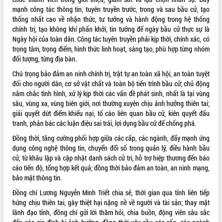
đấu có 77% xã đạt chuẩn nông thôn
mạnh công tác thông tin, tuyên truyền trước, trong và sau bầu cử, tạo
mới
thống nhất cao về nhận thức, tư tưởng và hành động trong hệ thống
Chuyển đổi số 'mở đường' cho nông
chính trị, tạo không khí phấn khởi, tin tưởng để ngày bầu cử thực sự là
nghiệp Đắk Lắk tăng trưởng bứt phá
Ngày hội của toàn dân. Công tác tuyên truyền phải kịp thời, chính xác, có
Triển khai đồng bộ đo đạc, lập hồ sơ
trọng tâm, trọng điểm, hình thức linh hoạt, sáng tạo, phù hợp từng nhóm
địa chính, hoàn thiện cơ sở dữ liệu đất
đối tượng, từng địa bàn.
đai
Chú trọng bảo đảm an ninh chính trị, trật tự an toàn xã hội, an toàn tuyệt
Ứng dụng sinh trắc học - Bước tiến
đối cho người dân, cơ sở vật chất và toàn bộ tiến trình bầu cử; chủ động
trong hành trình chuyển đổi số tại Đắk
nắm chắc tình hình, xử lý kịp thời các vấn đề phát sinh, nhất là tại vùng
Lắk
sâu, vùng xa, vùng biên giới, nơi thường xuyên chịu ảnh hưởng thiên tai;
Đắk Lắk nâng cao hiệu quả công tác
giải quyết dứt điểm khiếu nại, tố cáo liên quan bầu cử, kiên quyết đấu
Đảng từ Sổ tay đảng viên điện tử
tranh, phản bác các luận điệu sai trái, lợi dụng bầu cử để chống phá.
Đắk Lắk đẩy mạnh nuôi biển công
Đồng thời, tăng cường phối hợp giữa các cấp, các ngành, đẩy mạnh ứng
nghệ, hướng tới phát triển thủy sản
dụng công nghệ thông tin, chuyển đổi số trong quản lý, điều hành bầu
bền vững
cử, từ khâu lập và cập nhật danh sách cử tri, hỗ trợ hiệp thương đến báo
Tập huấn nâng cao năng lực triển khai
cáo tiến độ, tổng hợp kết quả; đồng thời bảo đảm an toàn, an ninh mạng,
chuyển đổi số cho cán bộ, công chức
bảo mật thông tin.
cấp xã
Đồng chí Lương Nguyễn Minh Triết chia sẻ, thời gian qua tỉnh liên tiếp
Đắk Lắk phát động hưởng ứng Ngày
hứng chịu thiên tai, gây thiệt hại nặng nề về người và tài sản; thay mặt
Quyền của người tiêu dùng Việt Nam
lãnh đạo tỉnh, đồng chí gửi lời thăm hỏi, chia buồn, động viên sâu sắc
2026