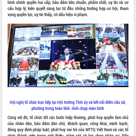
hình chính quyền hai cấp, bảo đảm tiêu chuẩn, phẩm chất, uy tín và cơ
du khách thông qua Hệ thống cơ sở dữ
cấu hợp lý; kiên quyết sàng lọc từ đầu những trường hợp cơ hội, tham
liệu và Bản đồ số
vọng quyền lực, uy tín thấp, có dấu hiệu vi phạm.
Tập huấn ứng dụng trí tuệ nhân tạo (AI)
trong thương mại điện tử năm 2026
Đoàn đại biểu Quốc hội tỉnh Đắk Lắk
trao đổi thông tin trước Kỳ họp thứ
nhất, Quốc hội khóa XVI
Quyết liệt cải cách hành chính, khơi
thông nguồn lực phát triển
Nâng cao hiệu lực, hiệu quả HĐND
tỉnh thông qua hiện đại hóa hành chính
Xã Ea Phê gắn cải cách hành chính với
chuyển đổi số
Phó Chủ tịch Thường trực UBND tỉnh
Hồ Thị Nguyên Thảo làm việc tại Trung
Hội nghị tổ chức trực tiếp tại Hội trường Tỉnh ủy và kết nối điểm cầu xã,
tâm Phục vụ hành chính công xã Ea
phường trong toàn tỉnh -Ảnh chụp màn hình
Phê
Cùng với đó, tổ chức tốt các bước hiệp thương, phát huy quyền làm chủ
Xây dựng nền hành chính số đồng
của nhân dân, bảo đảm dân chủ, khách quan, công khai, minh bạch,
hành cùng nông dân dân, doanh nghiệp
đúng quy định pháp luật; phát huy vai trò của MTTQ Việt Nam và các tổ
Giai đoạn 2026-2030, Đắk Lắk phấn
chức thành viên trong giới thiệu, giám sát và lựa chọn nhân sự. Đẩy