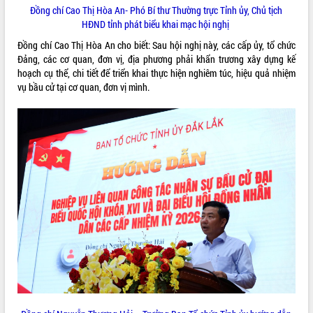
ứng để giữ vững thị trường xuất khẩu
Đồng chí Cao Thị Hòa An- Phó Bí thư Thường trực Tỉnh ủy, Chủ tịch
HĐND tỉnh phát biểu khai mạc hội nghị
Diễn đàn Kinh tế tư nhân Việt Nam đột
phá cơ chế - Hợp tác công tư
Đồng chí Cao Thị Hòa An cho biết: Sau hội nghị này, các cấp ủy, tổ chức
Đề án 06 tạo bước ngoặt đột phá trong
Đảng, các cơ quan, đơn vị, địa phương phải khẩn trương xây dựng kế
cải cách hành chính tỉnh Đắk Lắk
hoạch cụ thể, chi tiết để triển khai thực hiện nghiêm túc, hiệu quả nhiệm
vụ bầu cử tại cơ quan, đơn vị mình.
Kết nối tour, đẩy mạnh chuyển đổi số
để phát triển du lịch Đắk Lắk
Khởi động Dự án Đầu tư xây dựng hạ
tầng kỹ thuật Cụm công nghiệp Tân
Tiến
Gặp mặt các cơ quan báo chí nhân Kỷ
niệm 101 năm Ngày Báo chí Cách
mạng Việt Nam
Đắk Lắk sơ kết 4 năm triển khai thực
hiện Đề án 06 của Chính phủ
Họp báo thông tin về Hội nghị Công bố
Quy hoạch và Xúc tiến đầu tư tỉnh Đắk
Lắk
Khơi thông điểm nghẽn, đẩy nhanh
giải ngân vốn khắc phục thiên tai