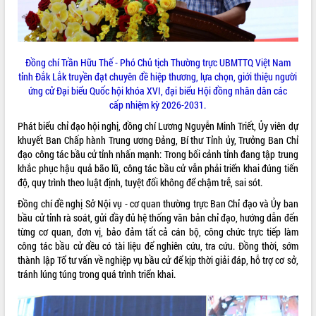
hiện nhiệm vụ quản lý tài sản công
hàng tuần
Tháo gỡ những vướng mắc, đẩy mạnh
công tác cải cách thủ tục hành chính
Đồng chí Trần Hữu Thế - Phó Chủ tịch Thường trực UBMTTQ Việt Nam
tại Trung tâm Phục vụ hành chính
tỉnh Đắk Lắk truyền đạt chuyên đề hiệp thương, lựa chọn, giới thiệu người
công tỉnh
ứng cử Đại biểu Quốc hội khóa XVI, đại biểu Hội đồng nhân dân các
cấp
nhiệm kỳ 2026-2031.
Đắk Lắk: Tôn vinh 46 giải pháp tại Hội
thi Sáng tạo Kỹ thuật 2024 - 2025
Phát biểu chỉ đạo hội nghị, đồng chí Lương Nguyễn Minh Triết, Ủy viên dự
Đắk Lắk rà soát, điều chỉnh Đề án 190
khuyết Ban Chấp hành Trung ương Đảng, Bí thư Tỉnh ủy, Trưởng Ban Chỉ
về phát triển nuôi trồng thủy sản
đạo công tác bầu cử tỉnh nhấn mạnh: Trong bối cảnh tỉnh đang tập trung
khắc phục hậu quả bão lũ, công tác bầu cử vẫn phải triển khai đúng tiến
Phó Chủ tịch UBND tỉnh Đắk Lắk
độ, quy trình theo luật định, tuyệt đối không để chậm trễ, sai sót.
Trương Công Thái kiểm tra thực địa
Dự án cao tốc Khánh Hòa - Buôn Ma
Đồng chí đề nghị Sở Nội vụ - cơ quan thường trực Ban Chỉ đạo và Ủy ban
Thuột
bầu cử tỉnh rà soát, gửi đầy đủ hệ thống văn bản chỉ đạo, hướng dẫn đến
Định vị cà phê Việt Nam như một “di
từng cơ quan, đơn vị, bảo đảm tất cả cán bộ, công chức trực tiếp làm
sản sống” trong dòng chảy toàn cầu
công tác bầu cử đều có tài liệu để nghiên cứu, tra cứu. Đồng thời, sớm
thành lập Tổ tư vấn về nghiệp vụ bầu cử để kịp thời giải đáp, hỗ trợ cơ sở,
Xây dựng nông thôn mới: Nâng cao đời
tránh lúng túng trong quá trình triển khai.
sống người dân từ những mô hình thiết
thực
Quyết liệt tháo gỡ vướng mắc, đẩy