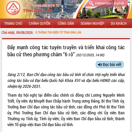
|
Vietnamese
English
TRANG CHỦ
CHÍNH QUYỀN
CÔNG DÂN
DOANH NGHIỆP
DU KHÁCH
Chủ nhật, 09/08/2026
ỚI CỔNG THÔNG TIN ĐIỆN TỬ TỈNH ĐẮK LẮK
GIỚI THIỆU
Đẩy mạnh công tác tuyên truyền và triển khai công tác
bầu cử theo phương châm “6 rõ”
(02/12/2025, 14:00)
LÃNH ĐẠO UBND TỈNH
Đọc bài viết
TIN TỨC SỰ KIỆN
Sáng 2/12, Ban Chỉ đạo công tác bầu cử tỉnh tổ chức Hội nghị triển khai
SỞ, BAN, NGÀNH
công tác bầu cử Đại biểu Quốc hội Khóa XVI và đại biểu HĐND các cấp,
nhiệm kỳ 2026-2031.
UBND CÁC XÃ, PHƯỜNG
Tham dự hội nghị tại điểm cầu chính có đồng chí Lương Nguyễn Minh
Triết, Ủy viên dự khuyết Ban Chấp hành Trung ương Đảng, Bí thư Tỉnh ủy,
THÔNG TIN CHỈ ĐẠO ĐIỀU HÀNH
Trưởng Ban Chỉ đạo công tác bầu cử tỉnh; các đồng chí Phó Bí thư Tỉnh
ủy, Phó Trưởng Ban Chỉ đạo bầu cử tỉnh; các đồng chí Ủy viên Ban
HỆ THỐNG VĂN BẢN
Thường vụ Tỉnh ủy, Tỉnh ủy viên; Ủy viên Ban Chỉ đạo bầu cử tỉnh; thành
viên Tổ giúp việc Ban Chỉ đạo bầu cử tỉnh.
VĂN BẢN HĐND TỈNH