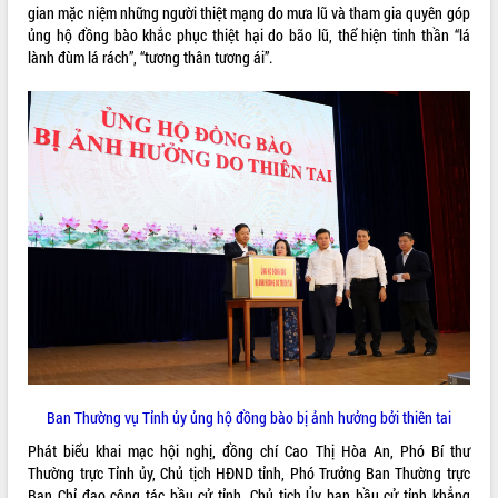
gian mặc niệm những người thiệt mạng do mưa lũ và tham gia quyên góp
VIDEO
ủng hộ đồng bào khắc phục thiệt hại do bão lũ, thể hiện tinh thần “lá
lành đùm lá rách”, “tương thân tương ái”.
Loading the player...
Trailer Lễ hội Sầu riêng Đắk Lắk năm
2026
Khám bệnh, cấp phát thuốc miễn phí
và tặng quà người dân xã Cư Pui
Hội nghị UBND tỉnh Đắk Lắk thường kỳ
tháng 7/2026
Lễ truy tặng danh hiệu “Bà Mẹ Việt
ALBUM ẢNH
Nam Anh hùng” và trao Huân chương
Lao động
UBND tỉnh Đắk Lắk triển khai nhiệm
vụ 6 tháng cuối năm 2026
Kỳ họp thứ Hai, Hội đồng nhân dân
tỉnh khóa XI quyết nghị nhiều nội dung
Ban Thường vụ Tỉnh ủy ủng hộ đồng bào bị ảnh hưởng bởi thiên tai
quan trọng
Phát biểu khai mạc hội nghị, đồng chí Cao Thị Hòa An, Phó Bí thư
Bí thư Tỉnh ủy Lương Nguyễn Minh
Thường trực Tỉnh ủy, Chủ tịch HĐND tỉnh, Phó Trưởng Ban Thường trực
Triết thăm, tặng quà người có công với
Ban Chỉ đạo công tác bầu cử tỉnh, Chủ tịch Ủy ban bầu cử tỉnh khẳng
cách mạng
LIÊN KẾT WEB