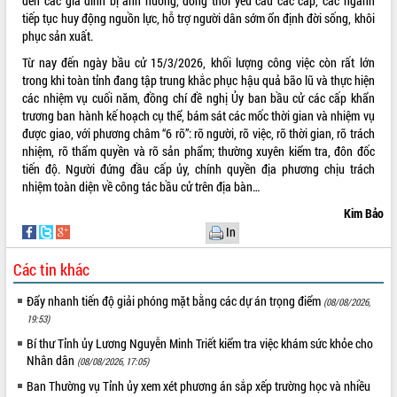
đến các gia đình bị ảnh hưởng, đồng thời yêu cầu các cấp, các ngành
Đẩy mạnh cải cách hành chính, quyết
tiếp tục huy động nguồn lực, hỗ trợ người dân sớm ổn định đời sống, khôi
tâm đạt được mục tiêu tăng trưởng
phục sản xuất.
hai con số trong năm 2026
Từ nay đến ngày bầu cử 15/3/2026, khối lượng công việc còn rất lớn
Tổ chức trang trọng Lễ hội Đền thờ
trong khi toàn tỉnh đang tập trung khắc phục hậu quả bão lũ và thực hiện
Lương Văn Chánh năm 2026
các nhiệm vụ cuối năm, đồng chí đề nghị Ủy ban bầu cử các cấp khẩn
Phó Bí thư Tỉnh ủy Đắk Lắk Đỗ Hữu
trương ban hành kế hoạch cụ thể, bám sát các mốc thời gian và nhiệm vụ
Huy giữ chức Bí thư Đảng ủy Ủy Ban
được giao, với phương châm “6 rõ”: rõ người, rõ việc, rõ thời gian, rõ trách
Nhân dân tỉnh
nhiệm, rõ thẩm quyền và rõ sản phẩm; thường xuyên kiểm tra, đôn đốc
tiến độ. Người đứng đầu cấp ủy, chính quyền địa phương chịu trách
Bệnh án điện tử thúc đẩy chuyển đổi
nhiệm toàn diện về công tác bầu cử trên địa bàn…
số y tế tại Đắk Lắk
Chuyển đổi số thư viện: Mở rộng
Kim Bảo
không gian tri thức trong thời đại số
In
Đánh giá, rút kinh nghiệm công tác tổ
Các tin khác
chức diễn tập trước ngày bầu cử
Chương trình “Gặp gỡ hữu nghị –
Đẩy nhanh tiến độ giải phóng mặt bằng các dự án trọng điểm
(08/08/2026,
Friendship Meeting New Year 2026”
19:53)
Bầu cử Quốc hội và HĐND: Cử tri Đắk
Bí thư Tỉnh ủy Lương Nguyễn Minh Triết kiểm tra việc khám sức khỏe cho
Lắk gửi gắm niềm tin, kỳ vọng vào lá
Nhân dân
(08/08/2026, 17:05)
phiếu
Ban Thường vụ Tỉnh ủy xem xét phương án sắp xếp trường học và nhiều
Đắk Lắk sẵn sàng các điều kiện cho