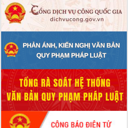
Đoàn thanh tra EC
Chủ tịch UBND tỉnh Tạ Anh Tuấn thăm,
chúc mừng các bệnh viện nhân Ngày
Thầy thuốc Việt Nam
Rộn ràng lễ hội truyền thống Sông
nước Đà Nông lần thứ I năm 2026
Kỳ họp Chuyên đề lần thứ Năm, HĐND
tỉnh Đắk Lắk thông qua các nghị quyết
quan trọng
Thống nhất danh sách giới thiệu ứng
cử đại biểu Quốc hội khoá XVI và đại
biểu HĐND tỉnh Đắk Lắk, nhiệm kỳ
2026-2031
Phát động hai phong trào thi đua quan
trọng trong kỷ nguyên mới
Hội nghị lần thứ tư Ban Chỉ đạo công
tác bầu cử tỉnh Đắk Lắk
Hội nghị Báo cáo viên Trung ương
tháng 01/2026
Phó Thủ tướng Hồ Quốc Dũng đánh giá