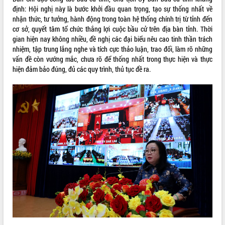
định: Hội nghị này là bước khởi đầu quan trọng, tạo sự thống nhất về
Rà soát, hoàn thiện hệ thống thiết chế
nhận thức, tư tưởng, hành động trong toàn hệ thống chính trị từ tỉnh đến
văn hóa, thể thao đáp ứng yêu cầu
cơ sở, quyết tâm tổ chức thắng lợi cuộc bầu cử trên địa bàn tỉnh. Thời
phát triển mới
gian hiện nay không nhiều, đề nghị các đại biểu nêu cao tinh thần trách
Thường trực HĐND tỉnh Đắk Lắk gặp
THỐNG KÊ TRUY CẬP
nhiệm, tập trung lắng nghe và tích cực thảo luận, trao đổi, làm rõ những
mặt Đoàn chuyên gia y tế TP. Hồ Chí
vấn đề còn vướng mắc, chưa rõ để thống nhất trong thực hiện và thực
Minh
Hôm nay:
26870
hiện đảm bảo đúng, đủ các quy trình, thủ tục đề ra.
Lễ truy điệu và an táng hài cốt liệt sĩ
Tất cả:
66112538
tại Nghĩa trang Liệt sĩ xã Sơn Hòa
Bàn giải pháp tháo gỡ khó khăn trong
xuất khẩu sầu riêng và triển khai quy
định EUDR
Thứ trưởng Bộ Nông nghiệp và Môi
trường Nguyễn Hoàng Hiệp khảo sát
vùng trồng và doanh nghiệp đóng gói
sầu riêng tại Đắk Lắk
Trình diễn nghệ thuật chế biến các
món ăn từ sầu riêng
Đắk Lắk công bố Quy hoạch và xúc
tiến đầu tư tỉnh
Ngành cá ngừ Đắk Lắk chủ động thích