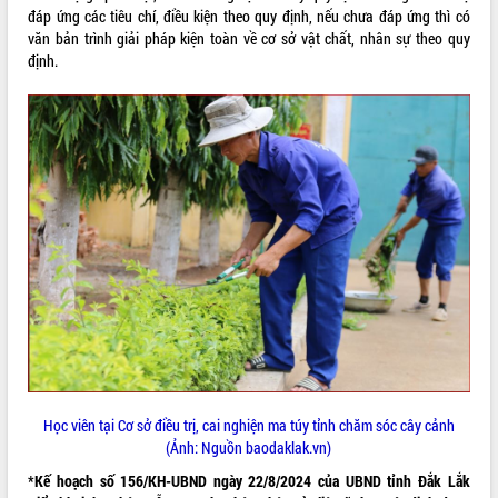
đáp ứng các tiêu chí, điều kiện theo quy định, nếu chưa đáp ứng thì có
ĐIỂM TIN VĂN BẢN
văn bản trình giải pháp kiện toàn về cơ sở vật chất, nhân sự theo quy
định.
QUY HOẠCH - KẾ HOẠCH
Học viên tại Cơ sở điều trị, cai nghiện ma túy tỉnh chăm sóc cây cảnh
(Ảnh: Nguồn baodaklak.vn)
*Kế hoạch số 156/KH-UBND ngày 22/8/2024 của UBND tỉnh Đắk Lắk