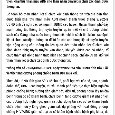
triển khai thu nhận mẫu ADN cho thân nhân của liệt sĩ chưa xác định được
thông tin.
VIDEO
Để toàn bộ thân nhân liệt sĩ chưa xác định thông tin trên địa bàn tỉnh
Không có file video nào để phát.
được triển khai thu nhận mẫu ADN (hoàn thành trước tháng 9/2024),
UBND tỉnh đề nghị các sở, ngành; UBND các huyện, thị xã, thành phố đẩy
ALBUM ẢNH
mạnh công tác thông tin, tuyên truyền, quán triệt về chủ trương, chính
sách của Đảng, nhà nước trong thực hiện chính sách tìm kiếm, xác định
liệt sĩ chưa xác định thông tin để tri ân các anh hùng liệt sĩ; tuyên truyền,
vận động cung cấp thông tin liên quan đến thân nhân liệt sĩ chưa xác
định danh tính; tuyên truyền, vận động, khuyến khích các cá nhân, tổ
chức tham gia đồng hành thực hiện các chính sách, chế độ ưu đãi đối với
thân nhân liệt sĩ chưa xác định được thông tin.
*Công văn số 7698/UBND-KGVX ngày 22/8/2024 của UBND tỉnh Đắk Lắk
về việc tăng cường phòng chống bệnh Đậu mùa khỉ.
LIÊN KẾT WEB
Theo đó, UBND tỉnh giao Sở Y tế chủ trì, phối hợp với các sở, ban, ngành,
đoàn thể, UBND các huyện, thị xã, thành phố tiếp tục thực hiện nghiêm
phòng chống bệnh; hướng dẫn giám sát, điều trị, phòng ngừa lây nhiễm
bệnh trong cơ sở khám bệnh, chữa bệnh; tăng cường giám sát phát hiện
các trường hợp nghi ngờ; giám sát chủ động tại các cơ sở khám bệnh,
THỐNG KÊ TRUY CẬP
chữa bệnh, lưu ý lồng ghép giám sát, dự phòng với hoạt động phòng,
chống HIV/AIDS, giám sát tại cơ sở khám bệnh, chữa bệnh phụ khoa, da
Hôm nay:
22853