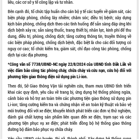
liễu, các cơ sở y tế công lập và tư nhân.
Tất cả:
66035593
Bên cạnh đó, tổ chức tập huấn cho cán bộ y tế các tuyến về giám sát, các
biện pháp phòng, chống lây nhiễm; chăm sóc; điều trị bệnh; xây dựng
kịch bản phòng, chống dịch theo các tình huống để sẵn sàng đáp ứng khi
dịch bệnh xảy ra; sẵn sàng thuốc, trang thiết bị, nhân lực, kinh phí để thu
dung, điều trị, phòng, chống dịch; tăng cường thông tin, truyền thông về
các biện pháp phòng, chống dịch bệnh, đặc biệt là cho các đối tượng có
nguy cơ cao; tổ chức kiểm tra, giám sát, chỉ đạo công tác phòng, chống
dịch tại các địa phương.
*Công văn số 7738/UBND-NC ngày 22/8/2024 của UBND tỉnh Đắk Lắk về
việc đảm bảo công tác phòng cháy, chữa cháy và cứu nạn, cứu hộ đối với
phương tiện giao thông điện sử dụng pin Li-ion.
Theo đó, Sở Giao thông Vận tải nghiên cứu, tham mưu UBND tỉnh triển
khai các quy định, yêu cầu về trang bị, ứng dụng hệ thống phòng ngừa,
cảnh báo và hỗ trợ an toàn trên các phương tiện giao thông sử dụng pin
Li-ion; tăng cường kiểm tra và chứng nhận về an toàn kỹ thuật và bảo vệ
môi trường đối với xe điện; khuyến khích phát triển các đơn vị thử nghiệm,
đánh giá chất lượng sản phẩm liên quan đến xe điện, trạm sạc và các
phương tiện phục vụ xe điện; phát triển đồng bộ hệ thống giao thông
đường bộ đảm bảo phục vụ chữa cháy.
Yêu cầu UBND các huyện, thị xã, thành phố: Xây dựng hệ thống cung