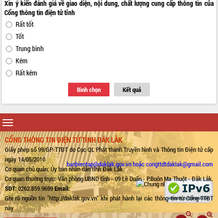
Xin ý kiến đánh giá về giao diện, nội dung, chất lượng cung cấp thông tin của
Cổng thông tin điện tử tỉnh
Rất tốt
Tốt
Trung bình
Kém
Rất kém
Bình chọn
Kết quả
Toggle
navigation
CỔNG THÔNG TIN ĐIỆN TỬ TỈNH ĐẮK LẮK
Giấy phép số 99/GP-TTĐT do Cục QL Phát thanh Truyền hình và Thông tin Điện tử cấp
ngày 14/05/2010
banbientap@daklak.gov.vn hoặc congttdtdaklak@gmail.com
Cơ quan chủ quản: Ủy ban nhân dân tỉnh Đắk Lắk
Cơ quan thường trực: Văn phòng UBND tỉnh - 09 Lê Duẩn - P.Buôn Ma Thuột - Đắk Lắk.
SĐT:
0262.859.9699
Email:
Ghi rõ nguồn tin "http://daklak.gov.vn" khi phát hành lại các thông tin từ Cổng TTĐT
này