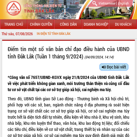
|
Vietnamese
English
TRANG CHỦ
CHÍNH QUYỀN
CÔNG DÂN
DOANH NGHIỆP
DU KHÁCH
Thứ sáu, 07/08/2026
CỔNG THÔNG TIN ĐIỆN TỬ TỈNH ĐẮK LẮK
GIỚI THIỆU
Điểm tin một số văn bản chỉ đạo điều hành của UBND
tỉnh Đắk Lắk (Tuần 1 tháng 9/2024)
(04/09/2024, 14:14)
LÃNH ĐẠO UBND TỈNH
Đọc bài viết
TIN TỨC SỰ KIỆN
*Công văn số 7657/UBND-KGVX ngày 21/8/2024 của UBND tỉnh Đắk Lắk
SỞ, BAN, NGÀNH
về việc phát triển không gian xanh, môi trường thân thiện và củng cố đầu
tư cơ sở vật chất tại các cơ sở trợ giúp xã hội, cai nghiện ma túy.
UBND CÁC XÃ, PHƯỜNG
Theo đó, UBND tỉnh giao Sở Lao động - Thương binh và Xã hội chủ trì,
phối hợp với các sở, ban, ngành chức năng ở địa phương rà soát hiện
THÔNG TIN CHỈ ĐẠO ĐIỀU HÀNH
trạng cơ sở vật chất các cơ sở trợ giúp xã hội, cơ sở cai nghiện ma túy
trước hết là diện tích đất tự nhiên, điều kiện về khu nhà ở, khu vệ sinh, khu
HỆ THỐNG VĂN BẢN
nhà bếp, khu rèn luyện thể thao, văn hóa, khu lao động trị liệu; đối chiếu
các tiêu chí, điều kiện về cơ sở vật chất, trang thiết bị và nhân sự của các
VĂN BẢN HĐND TỈNH
cơ sở trợ giúp xã hội, cơ sở cai nghiện ma túy quy định đánh giá mức độ