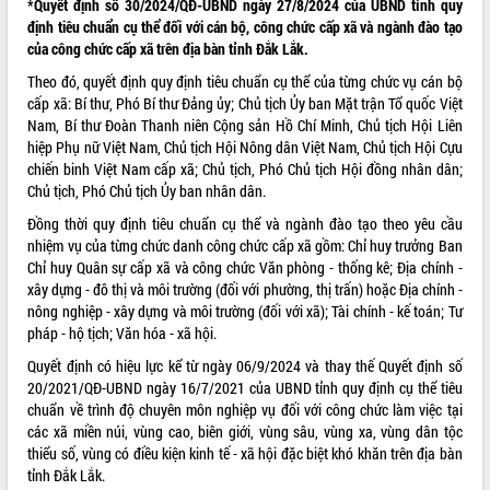
*Quyết định số 30/2024/QĐ-UBND ngày 27/8/2024 của UBND tỉnh quy
định tiêu chuẩn cụ thể đối với cán bộ, công chức cấp xã và ngành đào tạo
của công chức cấp xã trên địa bàn tỉnh Đắk Lắk.
Theo đó, quyết định quy định tiêu chuẩn cụ thể của từng chức vụ cán bộ
cấp xã: Bí thư, Phó Bí thư Đảng ủy; Chủ tịch Ủy ban Mặt trận Tổ quốc Việt
Nam, Bí thư Đoàn Thanh niên Cộng sản Hồ Chí Minh, Chủ tịch Hội Liên
hiệp Phụ nữ Việt Nam, Chủ tịch Hội Nông dân Việt Nam, Chủ tịch Hội Cựu
chiến binh Việt Nam cấp xã; Chủ tịch, Phó Chủ tịch Hội đồng nhân dân;
Chủ tịch, Phó Chủ tịch Ủy ban nhân dân.
Đồng thời quy định tiêu chuẩn cụ thể và ngành đào tạo theo yêu cầu
nhiệm vụ của từng chức danh công chức cấp xã gồm: Chỉ huy trưởng Ban
Chỉ huy Quân sự cấp xã và công chức Văn phòng - thống kê; Địa chính -
xây dựng - đô thị và môi trường (đối với phường, thị trấn) hoặc Địa chính -
nông nghiệp - xây dựng và môi trường (đối với xã); Tài chính - kế toán; Tư
pháp - hộ tịch; Văn hóa - xã hội.
Quyết định có hiệu lực kể từ ngày 06/9/2024 và thay thế Quyết định số
20/2021/QĐ-UBND ngày 16/7/2021 của UBND tỉnh quy định cụ thể tiêu
chuẩn về trình độ chuyên môn nghiệp vụ đối với công chức làm việc tại
các xã miền núi, vùng cao, biên giới, vùng sâu, vùng xa, vùng dân tộc
thiểu số, vùng có điều kiện kinh tế - xã hội đặc biệt khó khăn trên địa bàn
tỉnh Đắk Lắk.