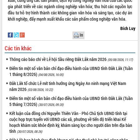
xuất, cung ứng các sản phẩm, dịch vụ công nghiệp văn hóa của các quốc
gia phát triển về các ngành công nghiệp văn hóa; thu hút các nguồn lực
đầu tư hỗ trợ hình thành các không gian văn hóa và sáng tạo, các dự án
khởi nghiệp, đẩy mạnh xuất khẩu các sản phẩm công nghiệp văn hóa.
Bích Luy
In
Các tin khác
Thông cáo báo chí về Lễ hội Sầu riêng Đắk Lắk năm 2026
(05/08/2026, 11:17)
Điểm tin một số văn bản chỉ đạo điều hành của UBND tỉnh Đắk Lắk (Tuần
1 tháng 8/2026)
(04/08/2026, 16:05)
Đắk Lắk tổ chức Lễ mít tinh hưởng ứng Ngày An ninh mạng Việt Nam
năm 2026
(03/08/2026, 10:22)
Điểm tin một số văn bản chỉ đạo điều hành của UBND tỉnh Đắk Lắk (Tuần
5 tháng 7/2026)
(30/07/2026, 09:20)
Kết luận của đồng chí Nguyễn Thiên Văn - Phó Chủ tịch UBND tỉnh tại
cuộc họp trực tuyến với UBND các xã, phường về tiến độ triển khai Kế
hoạch khám sức khỏe định kỳ, khám sàng lọc cho người dân trên địa bàn
tỉnh
(30/07/2026, 08:26)