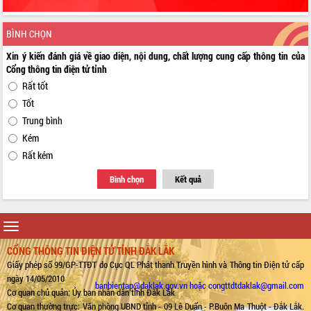
BÌNH CHỌN
Xin ý kiến đánh giá về giao diện, nội dung, chất lượng cung cấp thông tin của
Cổng thông tin điện tử tỉnh
Rất tốt
Tốt
Trung bình
Kém
Rất kém
Bình chọn
Kết quả
Toggle
navigation
CỔNG THÔNG TIN ĐIỆN TỬ TỈNH ĐẮK LẮK
Giấy phép số 99/GP-TTĐT do Cục QL Phát thanh Truyền hình và Thông tin Điện tử cấp
ngày 14/05/2010
banbientap@daklak.gov.vn hoặc congttdtdaklak@gmail.com
Cơ quan chủ quản: Ủy ban nhân dân tỉnh Đắk Lắk
Cơ quan thường trực: Văn phòng UBND tỉnh - 09 Lê Duẩn - P.Buôn Ma Thuột - Đắk Lắk.