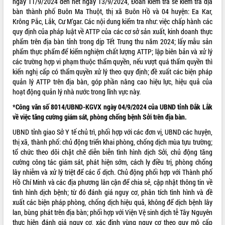
ngày 11/9/2024 đến hết ngày 13/9/2024, Đoàn kiểm tra sẽ kiểm tra địa
Tất cả:
66050077
bàn thành phố Buôn Ma Thuột, thị xã Buôn Hồ và 04 huyện: Ea Kar,
Krông Pắc, Lắk, Cư M’gar. Các nội dung kiểm tra như: việc chấp hành các
quy định của pháp luật về ATTP của các cơ sở sản xuất, kinh doanh thực
phẩm trên địa bàn tỉnh trong dịp Tết Trung thu năm 2024; lấy mẫu sản
phẩm thực phẩm để kiểm nghiệm chất lượng ATTP; lập biên bản và xử lý
các trường hợp vi phạm thuộc thẩm quyền, nếu vượt quá thẩm quyền thì
kiến nghị cấp có thẩm quyền xử lý theo quy định; đề xuất các biện pháp
quản lý ATTP trên địa bàn, góp phần nâng cao hiệu lực, hiệu quả của
hoạt động quản lý nhà nước trong lĩnh vực này.
*Công văn số 8014/UBND-KGVX ngày 04/9/2024 của UBND tỉnh Đắk Lắk
về việc tăng cường giám sát, phòng chống bệnh Sởi trên địa bàn.
UBND tỉnh giao Sở Y tế chủ trì, phối hợp với các đơn vị, UBND các huyện,
thị xã, thành phố: chủ động triển khai phòng, chống dịch mùa tựu trường;
tổ chức theo dõi chặt chẽ diễn biễn tình hình dịch Sởi, chủ động tăng
cường công tác giám sát, phát hiện sớm, cách ly điều trị, phòng chống
lây nhiễm và xử lý triệt để các ổ dịch. Chủ động phối hợp với Thành phố
Hồ Chí Minh và các địa phương lân cận để chia sẻ, cập nhật thông tin về
tình hình dịch bệnh; từ đó đánh giá nguy cơ, phân tích tình hình và đề
xuất các biện pháp phòng, chống dịch hiệu quả, không để dịch bệnh lây
lan, bùng phát trên địa bàn; phối hợp với Viện Vệ sinh dịch tễ Tây Nguyên
thực hiện đánh giá nguy cơ, xác định vùng nguy cơ theo quy mô cấp