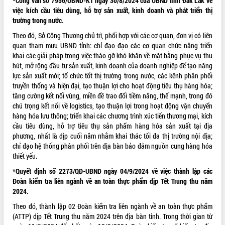
*Công văn số 7956/UBND-KT ngày 30/8/2024 của UBND tỉnh Đắk Lắk về
việc kích cầu tiêu dùng, hỗ trợ sản xuất, kinh doanh và phát triển thị
VIDEO
trường trong nước.
Không có file video nào để phát.
Theo đó, Sở Công Thương chủ trì, phối hợp với các cơ quan, đơn vị có liên
quan tham mưu UBND tỉnh: chỉ đạo đạo các cơ quan chức năng triển
ALBUM ẢNH
khai các giải pháp trong việc tháo gỡ khó khăn về mặt bằng phục vụ thu
hút, mở rộng đầu tư sản xuất, kinh doanh của doanh nghiệp để tạo năng
lực sản xuất mới; tổ chức tốt thị trường trong nước, các kênh phân phối
truyền thống và hiện đại, tạo thuận lợi cho hoạt động tiêu thụ hàng hóa;
tăng cường kết nối vùng, miền đề trao đổi tiềm năng, thế mạnh, trong đó
chú trọng kết nối về logistics, tạo thuận lợi trong hoạt động vận chuyển
hàng hóa lưu thông; triển khai các chương trình xúc tiến thương mại, kích
cầu tiêu dùng, hỗ trợ tiêu thụ sản phẩm hàng hóa sản xuất tại địa
phương, nhất là dịp cuối năm nhằm khai thác tối đa thị trường nội địa;
chỉ đạo hệ thống phân phối trên địa bàn bảo đảm nguồn cung hàng hóa
LIÊN KẾT WEB
thiết yếu.
*Quyết định số 2273/QĐ-UBND ngày 04/9/2024 về việc thành lập các
Đoàn kiểm tra liên ngành về an toàn thực phẩm dịp Tết Trung thu năm
2024.
THỐNG KÊ TRUY CẬP
Theo đó, thành lập 02 Đoàn kiểm tra liên ngành về an toàn thực phẩm
(ATTP) dịp Tết Trung thu năm 2024 trên địa bàn tỉnh. Trong thời gian từ
Hôm nay:
4754