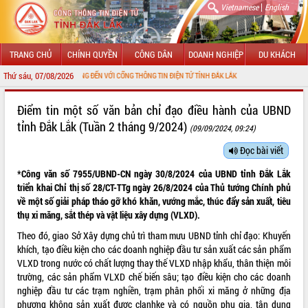
|
Vietnamese
English
TRANG CHỦ
CHÍNH QUYỀN
CÔNG DÂN
DOANH NGHIỆP
DU KHÁCH
Thứ sáu, 07/08/2026
CHÀO MỪNG ĐẾN VỚI CỔNG THÔNG TIN ĐIỆN TỬ TỈNH ĐẮK LẮK
GIỚI THIỆU
Điểm tin một số văn bản chỉ đạo điều hành của UBND
tỉnh Đắk Lắk (Tuần 2 tháng 9/2024)
(09/09/2024, 09:24)
LÃNH ĐẠO UBND TỈNH
Đọc bài viết
TIN TỨC SỰ KIỆN
*Công văn số 7955/UBND-CN ngày 30/8/2024 của UBND tỉnh Đắk Lắk
SỞ, BAN, NGÀNH
triển khai Chỉ thị số 28/CT-TTg ngày 26/8/2024 của Thủ tướng Chính phủ
về một số giải pháp tháo gỡ khó khăn, vướng mắc, thúc đẩy sản xuất, tiêu
UBND CÁC XÃ, PHƯỜNG
thụ xi măng, sắt thép và vật liệu xây dựng (VLXD).
Theo đó, giao Sở Xây dựng chủ trì tham mưu UBND tỉnh chỉ đạo: Khuyến
THÔNG TIN CHỈ ĐẠO ĐIỀU HÀNH
khích, tạo điều kiện cho các doanh nghiệp đầu tư sản xuất các sản phẩm
VLXD trong nước có chất lượng thay thế VLXD nhập khẩu, thân thiện môi
HỆ THỐNG VĂN BẢN
trường, các sản phẩm VLXD chế biến sâu; tạo điều kiện cho các doanh
nghiệp đầu tư các trạm nghiền, trạm phân phối xi măng ở những địa
VĂN BẢN HĐND TỈNH
phương không sản xuất được clanhke và có nguồn phụ gia, tận dụng