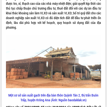
được tro, xỉ, thạch cao của các nhà máy nhiệt điện; giải quyết kịp thời các
ĐIỂM TIN VĂN BẢN
thủ tục chấp thuận chủ trương đầu tư, thuê đất đối với các dự án đầu tư
khai thác khoáng sản làm VLXD và sản xuất VLXD; bố trí quỹ đất cho các
QUY HOẠCH - KẾ HOẠCH
doanh nghiệp sản xuất VLXD có đủ diện tích đất để đầu tư phát triển ổn
định, lâu dài phù hợp với kế hoạch, quy hoạch sử dụng đất của địa
phương.
Một cơ sở sản xuất gạch trên địa bàn thôn Quỳnh Tân 2, thị trấn Buôn
Trấp, huyện Krông Ana (Ảnh: Nguồn baodaklak.vn)