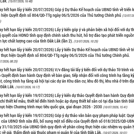
 Lắk.
(15/07/2026, 16:48)
y hết hạn lấy ý kiến 20/07/2026) Góp ý Dự thảo Kế hoạch của UBND tỉnh về triển 
c hiện Quyết định số 804/QĐ-TTg ngày 06/5/2026 của Thủ tướng Chính phủ
(13/07/20
)
y hết hạn lấy ý kiến 20/07/2026) Lấy ý kiến góp ý và phản biện xã hội đối với dự t
 quyết của HĐND tỉnh quy định chính sách thu hút, hỗ trợ đào tạo phát triển nguồ
 lực chất lượng cao của tỉnh Đắk Lắk (lần 2).
(13/07/2026, 10:25)
y hết hạn lấy ý kiến 20/07/2026) Lấy ý kiến Dự thảo Kế hoạch của UBND tỉnh về tr
i thực hiện Quyết định số 804/QĐ-TTg ngày 06/5/2026 của Thủ tướng Chính phủ.
7/2026, 08:25)
y hết hạn lấy ý kiến 20/07/2026) V/v đăng tải lấy ý kiến đối với dự thảo Tờ trình v
 Quyết định ban hành Quy định về bàn giao, tiếp nhận đối với công trình hạ tầng k
t, công trình hạ tầng xã hội tại các dự án Khu dân cư, khu đô thị, khu nhà ở trên đị
 Đắk Lắk.
(10/07/2026, 16:17)
y hết hạn lấy ý kiến 19/07/2026) Lấy ý kiến dự thảo Quyết định ban hành Quy định
 chí thiết kế mẫu, thiết kế điển hình hoặc áp dụng thiết kế sẵn có tại địa bàn tỉnh Đ
hực hiện Chương trình mục tiêu quốc gia, giai đoạn 2026 - 2030
(10/07/2026, 15:41)
y hết hạn lấy ý kiến 19/07/2026) Góp ý dự thảo văn bản quy phạm pháp luật: Quy
h của UBND tỉnh sửa đổi, bổ sung một số điều của Quyết định số 018/2025/QĐ-UB
y 31/10/2025 của UBND tỉnh quy định về phân công thực hiện các nhiệm vụ quản l
 về giá, thẩm định giá thuộc phạm vi quản lý của tỉnh Đắk Lắk.
(10/07/2026, 10:51)