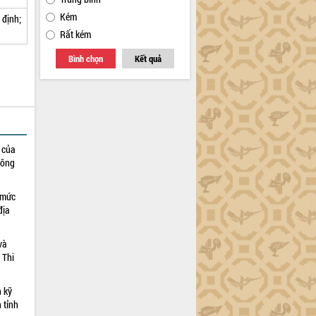
Kém
 định;
Rất kém
Bình chọn
Kết quả
h của
công
 mức
địa
và
 Thi
n kỹ
 tỉnh