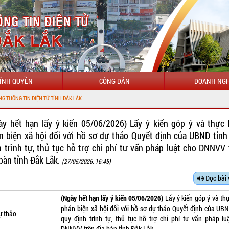
ÍNH QUYỀN
CÔNG DÂN
DOANH NGH
ày hết hạn lấy ý kiến 05/06/2026) Lấy ý kiến góp ý và thực 
n biện xã hội đối với hồ sơ dự thảo Quyết định của UBND tỉnh
h trình tự, thủ tục hỗ trợ chi phí tư vấn pháp luật cho DNNVV 
 bàn tỉnh Đắk Lắk.
(27/05/2026, 16:45)
Đọc bài 
(Ngày hết hạn lấy ý kiến 05/06/2026)
Lấy ý kiến góp ý và th
phản biện xã hội đối với hồ sơ dự thảo Quyết định của UBN
ự thảo
quy định trình tự, thủ tục hỗ trợ chi phí tư vấn pháp lu
DNNVV trên địa bàn tỉnh Đắk Lắk.