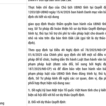
Thực hiện chỉ đạo của Chủ tịch UBND tỉnh tại Quyết đ
1203/QĐ-UBND ngày 15/4/2026 ban hành Danh mục văn b
định chi tiết và nội dung
giao quy định thuộc thẩm quyền ban hành của UBND tỉn
nay, Sở Tư pháp đã hoàn thiện hồ sơ dự thảo Quyết địnhqu
trình tự, thủ tục hỗ trợ chi phí tư vấn pháp luật cho doanh
nhỏ và vừa trên địa bàn tỉnh Đắk Lắk (gọi tắt là dự thảo
định).
Theo quy định tại Điều 49 Nghị định số 78/2025/NĐ-C
01/4/2025 của Chính phủ quy định chi tiết một số điều v
pháp để tổ chức, hướng dẫn thi hành Luật Ban hành văn b
phạm pháp luật (được sửa đổi, bổ sung bởi Nghị đị
187/2025/NĐ-CP) và để đảm bảo việc ban hành văn b
phạm pháp luật của UBND tỉnh theo đúng trình tự, thủ t
định, Sở Tư pháp kính đề nghị các cơ quan, đơn vị, địa 
phối hợp thực hiện nội dung sau:
1.
Đề nghị Uỷ ban Mặt trận Tổ quốc Việt Nam tỉnh cho ý kiế
biện xã hội đối với hồ sơ dự thảo Quyết định.
2.
Đối với dự thảo Quyết định:
ung