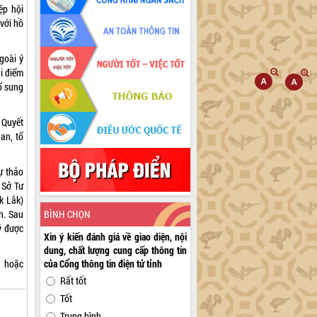
ệp hội
với hồ
goài ý
ại điểm
ổ sung
 Quyết
an, tổ
ự thảo
 Sở Tư
k Lắk)
h. Sau
BÌNH CHỌN
ý được
Xin ý kiến đánh giá về giao diện, nội
dung, chất lượng cung cấp thông tin
n hoặc
của Cổng thông tin điện tử tỉnh
Rất tốt
Tốt
Trung bình