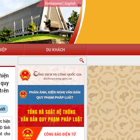
|
Vietnamese
English
IỆP
DU KHÁCH
CHÀO MỪNG ĐẾN VỚI CỔNG THÔNG TIN ĐIỆN TỬ TỈNH ĐẮK LẮK
hiện
 quy
trên
viết
ực hiện
D tỉnh
ật cho