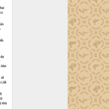
khai
26,
hảo
n
iển
à dự
ỹ
a bàn
 về
ắk Lắk
ết
ND
ý nhà