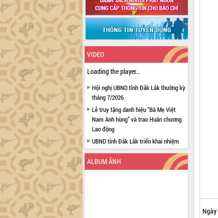
VIDEO
Loading the player...
Hội nghị UBND tỉnh Đắk Lắk thường kỳ
tháng 7/2026
Lễ truy tặng danh hiệu “Bà Mẹ Việt
Nam Anh hùng” và trao Huân chương
Lao động
UBND tỉnh Đắk Lắk triển khai nhiệm
vụ 6 tháng cuối năm 2026
ALBUM ẢNH
Kỳ họp thứ Hai, Hội đồng nhân dân
tỉnh khóa XI quyết nghị nhiều nội dung
quan trọng
Bí thư Tỉnh ủy Lương Nguyễn Minh
Triết thăm, tặng quà người có công với
Ngày 
cách mạng