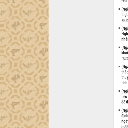
Đắk
ứng để giữ vững thị trường xuất khẩu
Diễn đàn Kinh tế tư nhân Việt Nam đột
(Ngà
phá cơ chế - Hợp tác công tư
thự
15:25
Đề án 06 tạo bước ngoặt đột phá trong
cải cách hành chính tỉnh Đắk Lắk
(Ngà
Nghị
Kết nối tour, đẩy mạnh chuyển đổi số
nhân
để phát triển du lịch Đắk Lắk
Khởi động Dự án Đầu tư xây dựng hạ
(Ngà
tầng kỹ thuật Cụm công nghiệp Tân
kha
Tiến
(13/0
Gặp mặt các cơ quan báo chí nhân Kỷ
(Ngà
niệm 101 năm Ngày Báo chí Cách
thảo
mạng Việt Nam
thuậ
tỉnh
Đắk Lắk sơ kết 4 năm triển khai thực
hiện Đề án 06 của Chính phủ
(Ngà
tiêu
Họp báo thông tin về Hội nghị Công bố
để t
Quy hoạch và Xúc tiến đầu tư tỉnh Đắk
Lắk
(Ngà
Khơi thông điểm nghẽn, đẩy nhanh
địn
ngà
giải ngân vốn khắc phục thiên tai
nước