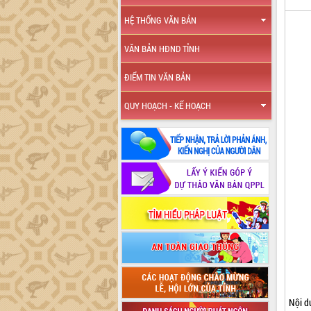
HỆ THỐNG VĂN BẢN
VĂN BẢN HĐND TỈNH
ĐIỂM TIN VĂN BẢN
QUY HOẠCH - KẾ HOẠCH
Nội d