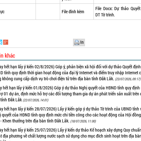
File Docx:
Dự thảo Quyết
vực
File đính kèm
DT Tờ trình.
In
in khác
y hết hạn lấy ý kiến 02/8/2026) Góp ý, phản biện xã hội đối với dự thảo Quyết địn
 tỉnh quy định thời gian hoạt động của đại lý Internet và điểm truy nhập Internet 
 không cung cấp dịch vụ trò chơi điện tử trên địa bàn tỉnh Đắk Lắk.
(23/07/2026, 09:17)
y hết hạn lấy ý kiến 01/8/2026) Góp ý dự thảo Nghị quyết của HĐND tỉnh quy định
rợ 01 dự án, định mức hỗ trợ các đối tượng tham gia dự án phát triển sản xuất trên 
 tỉnh Đắk Lắk
(22/07/2026, 14:01)
y hết hạn lấy ý kiến 28/07/2026) Lấy ý kiến góp ý dự thảo Tờ trình của UBND tỉnh 
ị quyết của HĐND tỉnh quy định mức chi tiền công cho các hoạt động của Hội đồng
- Khen thưởng trên địa bàn tỉnh Đắk Lắk.
(18/07/2026, 11:00)
y hết hạn lấy ý kiến 25/07/2026) Lấy ý kiến dự thảo Kế hoạch xây dựng Quy chuẩ
t địa phương về chất lượng nước sạch sử dụng cho mục đích sinh hoạt trên địa bàn