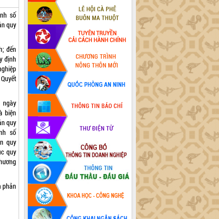
ịnh số
ản quy
h; đến
y định
 nghiệp
 Quyết
P ngày
à biện
ản quy
nh số
ản quy
ục quy
phương
n phản