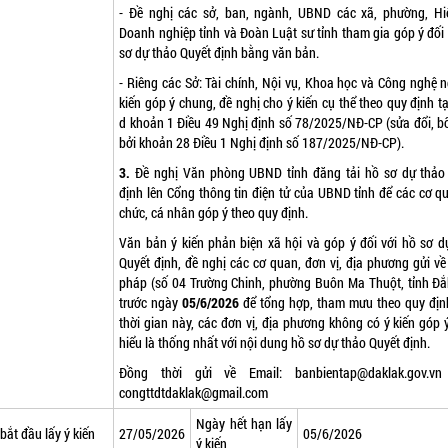
- Đề nghị các sở, ban, ngành, UBND các xã, phường, Hi
Doanh nghiệp tỉnh và Đoàn Luật sư tỉnh tham gia góp ý đối 
sơ dự thảo Quyết định bằng văn bản.
- Riêng các Sở: Tài chính, Nội vụ, Khoa học và Công nghệ n
kiến góp ý chung, đề nghị cho ý kiến cụ thể theo quy định t
d khoản 1 Điều 49 Nghị định số 78/2025/NĐ-CP (sửa đổi, b
bởi khoản 28 Điều 1 Nghị định số 187/2025/NĐ-CP).
3.
Đề nghị Văn phòng UBND tỉnh đăng tải hồ sơ dự thảo
định lên Cổng thông tin điện tử của UBND tỉnh để các cơ qu
chức, cá nhân góp ý theo quy định.
Văn bản ý kiến phản biện xã hội và góp ý đối với hồ sơ d
Quyết định, đề nghị các cơ quan, đơn vị, địa phương gửi về
pháp (số 04 Trường Chinh, phường Buôn Ma Thuột, tỉnh Đắ
trước ngày
05/6/2026
để tổng hợp, tham mưu theo quy địn
thời gian này, các đơn vị, địa phương không có ý kiến góp 
hiểu là thống nhất với nội dung hồ sơ dự thảo Quyết định.
Đồng thời gửi về Email:
banbientap@daklak.gov.v
congttdtdaklak@gmail.com
Ngày hết hạn lấy
bắt đầu lấy ý kiến
27/05/2026
05/6/2026
ý kiến