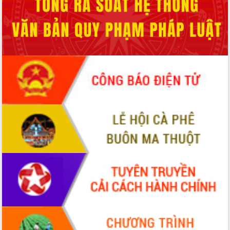
Hòn Yến phát triển du lịch gắn với bảo
tồn biển
Lấy ý kiến điều chỉnh Quy hoạch tỉnh
Đắk Lắk thời kỳ 2021-2030, tầm nhìn
đến năm 2050
Phát động chiến dịch 30 ngày đêm
giải phóng mặt bằng Tuyến đường bộ
ven biển
Đắk Lắk nỗ lực thúc đẩy tăng trưởng
kinh tế từ 10% trở lên trong Quý
II/2026
Đắk Lắk ký kết thỏa thuận hợp tác về
chuyển đổi số giai đoạn 2026 – 2030
với Tập đoàn Bưu chính Viễn thông
Việt Nam
Thứ trưởng Bộ Y tế làm việc với tỉnh
Đắk Lắk về phát triển nhân lực y tế
cho trạm y tế cấp xã
Du lịch Đắk Lắk nâng tầm trải nghiệm
du khách thông qua Hệ thống cơ sở dữ
liệu và Bản đồ số