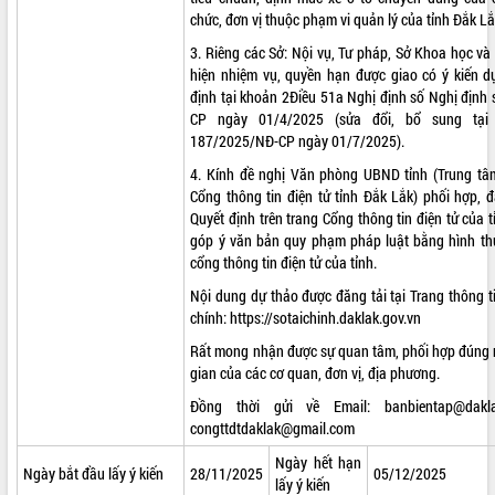
chức, đơn vị thuộc phạm vi quản lý của tỉnh Đắk Lắ
phát triển mới
Thường trực HĐND tỉnh Đắk Lắk gặp
3. Riêng các Sở: Nội vụ, Tư pháp, Sở Khoa học v
mặt Đoàn chuyên gia y tế TP. Hồ Chí
hiện nhiệm vụ, quyền hạn được giao có ý kiến d
Minh
định tại khoản 2Điều 51a Nghị định số Nghị định
THỐNG KÊ TRUY CẬP
CP ngày 01/4/2025 (sửa đổi, bổ sung tại
Lễ truy điệu và an táng hài cốt liệt sĩ
187/2025/NĐ-CP ngày 01/7/2025).
tại Nghĩa trang Liệt sĩ xã Sơn Hòa
Hôm nay:
18378
Bàn giải pháp tháo gỡ khó khăn trong
Tất cả:
66063701
4. Kính đề nghị Văn phòng UBND tỉnh (Trung t
xuất khẩu sầu riêng và triển khai quy
Cổng thông tin điện tử tỉnh Đắk Lắk) phối hợp, 
định EUDR
Quyết định trên trang Cổng thông tin điện tử của tỉ
góp ý văn bản quy phạm pháp luật bằng hình thứ
Thứ trưởng Bộ Nông nghiệp và Môi
cổng thông tin điện tử của tỉnh.
trường Nguyễn Hoàng Hiệp khảo sát
vùng trồng và doanh nghiệp đóng gói
Nội dung dự thảo được đăng tải tại Trang thông ti
sầu riêng tại Đắk Lắk
chính:
https://sotaichinh.daklak.gov.vn
Trình diễn nghệ thuật chế biến các
Rất mong nhận được sự quan tâm, phối hợp đúng n
món ăn từ sầu riêng
gian của các cơ quan, đơn vị, địa phương.
Đắk Lắk công bố Quy hoạch và xúc
Đồng thời gửi về Email:
banbientap@dakl
tiến đầu tư tỉnh
congttdtdaklak@gmail.com
Ngành cá ngừ Đắk Lắk chủ động thích
ứng để giữ vững thị trường xuất khẩu
Ngày hết hạn
Ngày bắt đầu lấy ý kiến
28/11/2025
05/12/2025
Diễn đàn Kinh tế tư nhân Việt Nam đột
lấy ý kiến