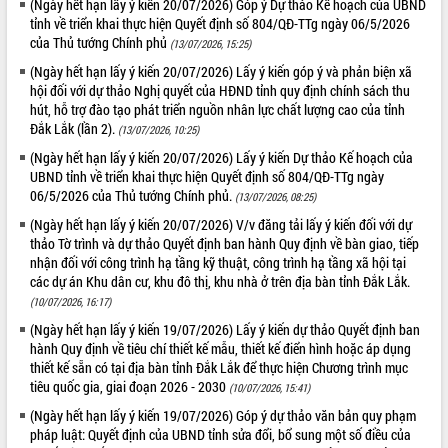
(Ngày hết hạn lấy ý kiến 20/07/2026) Góp ý Dự thảo Kế hoạch của UBND
Hội thảo góp ý hồ sơ điều chỉnh quy
tỉnh về triển khai thực hiện Quyết định số 804/QĐ-TTg ngày 06/5/2026
hoạch tỉnh Đắk Lắk thời kỳ 2021-2030,
của Thủ tướng Chính phủ
(13/07/2026, 15:25)
tầm nhìn đến năm 2050
(Ngày hết hạn lấy ý kiến 20/07/2026) Lấy ý kiến góp ý và phản biện xã
Nâng cao hiệu quả hoạt động của các
hội đối với dự thảo Nghị quyết của HĐND tỉnh quy định chính sách thu
doanh nghiệp nhà nước
hút, hỗ trợ đào tạo phát triển nguồn nhân lực chất lượng cao của tỉnh
Hội nghị triển khai kết nối mạng
Đắk Lắk (lần 2).
(13/07/2026, 10:25)
truyền số liệu chuyên dùng phục vụ cơ
quan Đảng, Nhà nước
(Ngày hết hạn lấy ý kiến 20/07/2026) Lấy ý kiến Dự thảo Kế hoạch của
UBND tỉnh về triển khai thực hiện Quyết định số 804/QĐ-TTg ngày
Lễ phát động chuỗi hoạt động chung
06/5/2026 của Thủ tướng Chính phủ.
(13/07/2026, 08:25)
tay làm sạch môi trường
(Ngày hết hạn lấy ý kiến 20/07/2026) V/v đăng tải lấy ý kiến đối với dự
Xã Ea Kar bước chuyển mình trong
thảo Tờ trình và dự thảo Quyết định ban hành Quy định về bàn giao, tiếp
công tác cải cách hành chính mô hình
nhận đối với công trình hạ tầng kỹ thuật, công trình hạ tầng xã hội tại
mới
các dự án Khu dân cư, khu đô thị, khu nhà ở trên địa bàn tỉnh Đắk Lắk.
UBND tỉnh họp báo định kỳ tháng 4
(10/07/2026, 16:17)
năm 2026
(Ngày hết hạn lấy ý kiến 19/07/2026) Lấy ý kiến dự thảo Quyết định ban
Hội thảo khoa học “Giải pháp thúc đẩy
hành Quy định về tiêu chí thiết kế mẫu, thiết kế điển hình hoặc áp dụng
phát triển nền kinh tế xanh tại tỉnh
thiết kế sẵn có tại địa bàn tỉnh Đắk Lắk để thực hiện Chương trình mục
Đắk Lắk”
tiêu quốc gia, giai đoạn 2026 - 2030
(10/07/2026, 15:41)
Tăng cường giám sát, đôn đốc thực
(Ngày hết hạn lấy ý kiến 19/07/2026) Góp ý dự thảo văn bản quy phạm
hiện nhiệm vụ quản lý tài sản công
pháp luật: Quyết định của UBND tỉnh sửa đổi, bổ sung một số điều của
hàng tuần