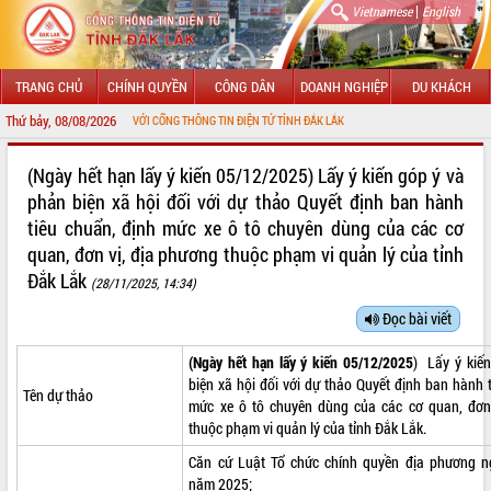
|
Vietnamese
English
TRANG CHỦ
CHÍNH QUYỀN
CÔNG DÂN
DOANH NGHIỆP
DU KHÁCH
Thứ bảy, 08/08/2026
CHÀO MỪNG ĐẾN VỚI CỔNG THÔNG TIN ĐIỆN TỬ TỈNH ĐẮK LẮK
GIỚI THIỆU
(Ngày hết hạn lấy ý kiến 05/12/2025) Lấy ý kiến góp ý và
phản biện xã hội đối với dự thảo Quyết định ban hành
LÃNH ĐẠO UBND TỈNH
tiêu chuẩn, định mức xe ô tô chuyên dùng của các cơ
quan, đơn vị, địa phương thuộc phạm vi quản lý của tỉnh
TIN TỨC SỰ KIỆN
Đắk Lắk
(28/11/2025, 14:34)
SỞ, BAN, NGÀNH
Đọc bài viết
UBND CÁC XÃ, PHƯỜNG
(Ngày hết hạn lấy ý kiến 05/12/2025
) Lấy ý kiế
biện xã hội đối với dự thảo Quyết định ban hành 
THÔNG TIN CHỈ ĐẠO ĐIỀU HÀNH
Tên dự thảo
mức xe ô tô chuyên dùng của các cơ quan, đơn
thuộc phạm vi quản lý của tỉnh Đắk Lắk.
HỆ THỐNG VĂN BẢN
Căn cứ Luật Tổ chức chính quyền địa phương n
VĂN BẢN HĐND TỈNH
năm 2025;