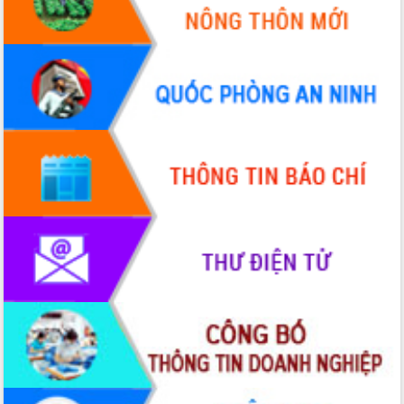
Tập huấn ứng dụng trí tuệ nhân tạo (AI)
trong thương mại điện tử năm 2026
Đoàn đại biểu Quốc hội tỉnh Đắk Lắk
trao đổi thông tin trước Kỳ họp thứ
nhất, Quốc hội khóa XVI
Quyết liệt cải cách hành chính, khơi
thông nguồn lực phát triển
Nâng cao hiệu lực, hiệu quả HĐND
tỉnh thông qua hiện đại hóa hành chính
Xã Ea Phê gắn cải cách hành chính với
chuyển đổi số
Phó Chủ tịch Thường trực UBND tỉnh
Hồ Thị Nguyên Thảo làm việc tại Trung
tâm Phục vụ hành chính công xã Ea
Phê
Xây dựng nền hành chính số đồng
hành cùng nông dân dân, doanh nghiệp
Giai đoạn 2026-2030, Đắk Lắk phấn
đấu có 77% xã đạt chuẩn nông thôn
mới