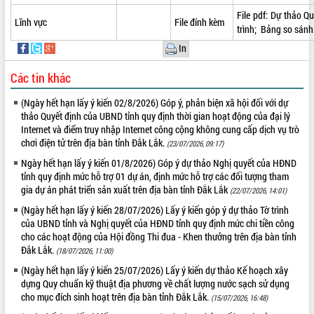
phá cơ chế - Hợp tác công tư
File pdf:
Dự thảo Qu
Lĩnh vực
File đính kèm
Đề án 06 tạo bước ngoặt đột phá trong
trình;
Bảng so sánh
cải cách hành chính tỉnh Đắk Lắk
In
Kết nối tour, đẩy mạnh chuyển đổi số
để phát triển du lịch Đắk Lắk
Các tin khác
Khởi động Dự án Đầu tư xây dựng hạ
tầng kỹ thuật Cụm công nghiệp Tân
(Ngày hết hạn lấy ý kiến 02/8/2026) Góp ý, phản biện xã hội đối với dự
Tiến
thảo Quyết định của UBND tỉnh quy định thời gian hoạt động của đại lý
Internet và điểm truy nhập Internet công cộng không cung cấp dịch vụ trò
Gặp mặt các cơ quan báo chí nhân Kỷ
chơi điện tử trên địa bàn tỉnh Đắk Lắk.
(23/07/2026, 09:17)
niệm 101 năm Ngày Báo chí Cách
mạng Việt Nam
Ngày hết hạn lấy ý kiến 01/8/2026) Góp ý dự thảo Nghị quyết của HĐND
tỉnh quy định mức hỗ trợ 01 dự án, định mức hỗ trợ các đối tượng tham
Đắk Lắk sơ kết 4 năm triển khai thực
gia dự án phát triển sản xuất trên địa bàn tỉnh Đắk Lắk
(22/07/2026, 14:01)
hiện Đề án 06 của Chính phủ
(Ngày hết hạn lấy ý kiến 28/07/2026) Lấy ý kiến góp ý dự thảo Tờ trình
Họp báo thông tin về Hội nghị Công bố
của UBND tỉnh và Nghị quyết của HĐND tỉnh quy định mức chi tiền công
Quy hoạch và Xúc tiến đầu tư tỉnh Đắk
cho các hoạt động của Hội đồng Thi đua - Khen thưởng trên địa bàn tỉnh
Lắk
Đắk Lắk.
(18/07/2026, 11:00)
Khơi thông điểm nghẽn, đẩy nhanh
giải ngân vốn khắc phục thiên tai
(Ngày hết hạn lấy ý kiến 25/07/2026) Lấy ý kiến dự thảo Kế hoạch xây
dựng Quy chuẩn kỹ thuật địa phương về chất lượng nước sạch sử dụng
HĐND tỉnh thông qua điều chỉnh Quy
cho mục đích sinh hoạt trên địa bàn tỉnh Đắk Lắk.
(15/07/2026, 16:48)
hoạch tỉnh thời kỳ 2021-2030