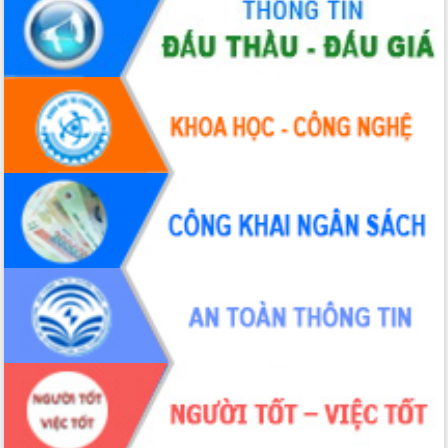
Chuyển đổi số 'mở đường' cho nông
nghiệp Đắk Lắk tăng trưởng bứt phá
Triển khai đồng bộ đo đạc, lập hồ sơ
địa chính, hoàn thiện cơ sở dữ liệu đất
đai
Ứng dụng sinh trắc học - Bước tiến
trong hành trình chuyển đổi số tại Đắk
Lắk
Đắk Lắk nâng cao hiệu quả công tác
Đảng từ Sổ tay đảng viên điện tử
Đắk Lắk đẩy mạnh nuôi biển công
nghệ, hướng tới phát triển thủy sản
bền vững
Tập huấn nâng cao năng lực triển khai
chuyển đổi số cho cán bộ, công chức
cấp xã
Đắk Lắk phát động hưởng ứng Ngày
Quyền của người tiêu dùng Việt Nam
2026
Đẩy mạnh cải cách hành chính, quyết
tâm đạt được mục tiêu tăng trưởng