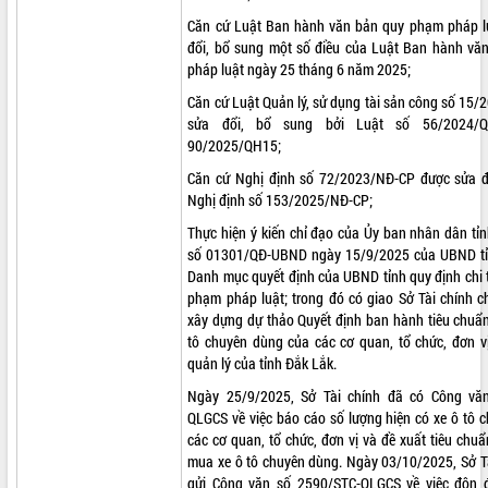
Căn cứ Luật Ban hành văn bản quy phạm pháp l
ĐIỂM TIN VĂN BẢN
đổi, bổ sung một số điều của Luật Ban hành v
pháp luật ngày 25 tháng 6 năm 2025;
QUY HOẠCH - KẾ HOẠCH
Căn cứ Luật Quản lý, sử dụng tài sản công số 15
sửa đổi, bổ sung bởi Luật số 56/2024/Q
90/2025/QH15;
Căn cứ Nghị định số 72/2023/NĐ-CP được sửa đ
Nghị định số 153/2025/NĐ-CP;
Thực hiện ý kiến chỉ đạo của Ủy ban nhân dân tỉn
số 01301/QĐ-UBND ngày 15/9/2025 của UBND tỉ
Danh mục quyết định của UBND tỉnh quy định chi 
phạm pháp luật; trong đó có giao Sở Tài chính c
xây dựng dự thảo Quyết định ban hành tiêu chuẩn
tô chuyên dùng của các cơ quan, tổ chức, đơn v
quản lý của tỉnh Đắk Lắk.
Ngày 25/9/2025, Sở Tài chính đã có Công vă
QLGCS về việc báo cáo số lượng hiện có xe ô tô 
các cơ quan, tổ chức, đơn vị và đề xuất tiêu chuẩ
mua xe ô tô chuyên dùng. Ngày 03/10/2025, Sở Tà
gửi Công văn số 2590/STC-QLGCS về việc đôn 