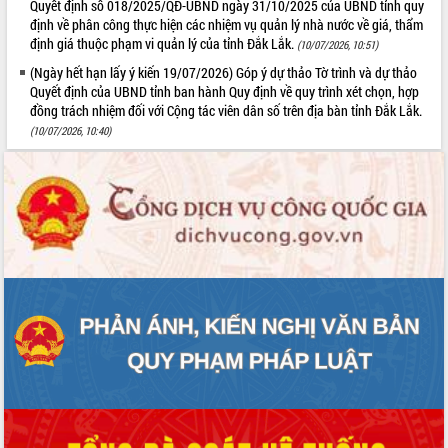
Quyết định số 018/2025/QĐ-UBND ngày 31/10/2025 của UBND tỉnh quy
Tháo gỡ những vướng mắc, đẩy mạnh
định về phân công thực hiện các nhiệm vụ quản lý nhà nước về giá, thẩm
công tác cải cách thủ tục hành chính
định giá thuộc phạm vi quản lý của tỉnh Đắk Lắk.
(10/07/2026, 10:51)
tại Trung tâm Phục vụ hành chính
(Ngày hết hạn lấy ý kiến 19/07/2026) Góp ý dự thảo Tờ trình và dự thảo
công tỉnh
Quyết định của UBND tỉnh ban hành Quy định về quy trình xét chọn, hợp
Đắk Lắk: Tôn vinh 46 giải pháp tại Hội
đồng trách nhiệm đối với Cộng tác viên dân số trên địa bàn tỉnh Đắk Lắk.
thi Sáng tạo Kỹ thuật 2024 - 2025
(10/07/2026, 10:40)
Đắk Lắk rà soát, điều chỉnh Đề án 190
về phát triển nuôi trồng thủy sản
Phó Chủ tịch UBND tỉnh Đắk Lắk
Trương Công Thái kiểm tra thực địa
Dự án cao tốc Khánh Hòa - Buôn Ma
Thuột
Định vị cà phê Việt Nam như một “di
sản sống” trong dòng chảy toàn cầu
Xây dựng nông thôn mới: Nâng cao đời
sống người dân từ những mô hình thiết
thực
Quyết liệt tháo gỡ vướng mắc, đẩy
nhanh tiến độ các dự án trọng điểm
trong Khu kinh tế Nam Phú Yên