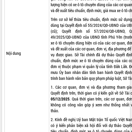
lượng hiện có xe ô tô chuyên dùng của các cơ quan,
VIDEO
và đề xuất tiêu chuẩn, định mức, giá mua xe ô tô 
Loading the player...
Trên cơ sở kế thừa tiêu chuẩn, định mức sử dụng
dùng tại Quyết định số 55/2024/QĐ-UBND của UB
Khám bệnh, cấp phát thuốc miễn phí
(cũ); Quyết định số 57/2024/QĐ-UBND, Q
và tặng quà người dân xã Cư Pui
49/2025/QĐ-UBND của UBND tỉnh Phú Yên (trước
Hội nghị UBND tỉnh Đắk Lắk thường kỳ
xe ô tô chuyên dùng hiện có của các cơ quan, đơ
tháng 7/2026
và đề xuất của các cơ quan, đơn vị, địa phương để
Nội dung
vụ được giao. Sở Tài chính đã dự thảo Quyết địn
Lễ truy tặng danh hiệu “Bà Mẹ Việt
chuẩn, định mức xe ô tô chuyên dùng của các cơ
Nam Anh hùng” và trao Huân chương
đơn vị thuộc phạm vi quản lý của tỉnh Đắk Lắk. 
Lao động
mưu Ủy ban nhân dân tỉnh ban hành Quyết định
ALBUM ẢNH
UBND tỉnh Đắk Lắk triển khai nhiệm
trình ban hành văn bản quy phạm pháp luật, Sở Tài
vụ 6 tháng cuối năm 2026
1. Các cơ quan, đơn vị và địa phương tham gi
Kỳ họp thứ Hai, Hội đồng nhân dân
Quyết định trên, thời gian có ý kiến gửi về Sở Tài
tỉnh khóa XI quyết nghị nhiều nội dung
05/12/2025
. Quá thời gian trên, các cơ quan, đơ
quan trọng
không có công văn góp ý xem như thống nhất v
Bí thư Tỉnh ủy Lương Nguyễn Minh
thảo.
Triết thăm, tặng quà người có công với
cách mạng
2. Kính đề nghị Uỷ ban Mặt trận Tổ quốc Việt Na
có ý kiến phản biện xã hội đối với dự thảo Quyế
Rà soát, hoàn thiện hệ thống thiết chế
tiêu chuẩn, định mức xe ô tô chuyên dùng của 
văn hóa, thể thao đáp ứng yêu cầu
LIÊN KẾT WEB