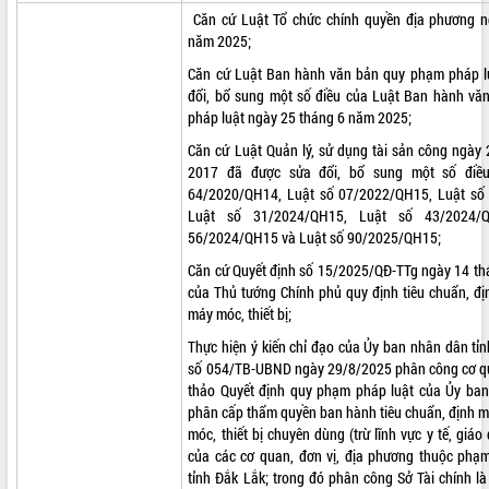
Căn cứ Luật Tổ chức chính quyền địa phương n
ĐIỂM TIN VĂN BẢN
năm 2025;
Căn cứ Luật Ban hành văn bản quy phạm pháp l
QUY HOẠCH - KẾ HOẠCH
đổi, bổ sung một số điều của Luật Ban hành v
pháp luật ngày 25 tháng 6 năm 2025;
Căn cứ Luật Quản lý, sử dụng tài sản công ngày
2017 đã được sửa đổi, bổ sung một số điều
64/2020/QH14, Luật số 07/2022/QH15, Luật số
Luật số 31/2024/QH15, Luật số 43/2024/
56/2024/QH15 và Luật số 90/2025/QH15;
Căn cứ Quyết định số 15/2025/QĐ-TTg ngày 14 t
của Thủ tướng Chính phủ quy định tiêu chuẩn, đ
máy móc, thiết bị;
Thực hiện ý kiến chỉ đạo của Ủy ban nhân dân tỉ
số 054/TB-UBND ngày 29/8/2025 phân công cơ qu
thảo Quyết định quy phạm pháp luật của Ủy ban
phân cấp thẩm quyền ban hành tiêu chuẩn, định 
móc, thiết bị chuyên dùng (trừ lĩnh vực y tế, giáo
của các cơ quan, đơn vị, địa phương thuộc phạm
tỉnh Đắk Lắk; trong đó phân công Sở Tài chính là