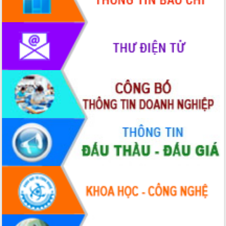
với Tập đoàn Bưu chính Viễn thông
Việt Nam
Thứ trưởng Bộ Y tế làm việc với tỉnh
Đắk Lắk về phát triển nhân lực y tế
cho trạm y tế cấp xã
Du lịch Đắk Lắk nâng tầm trải nghiệm
du khách thông qua Hệ thống cơ sở dữ
liệu và Bản đồ số
Tập huấn ứng dụng trí tuệ nhân tạo (AI)
trong thương mại điện tử năm 2026
Đoàn đại biểu Quốc hội tỉnh Đắk Lắk
trao đổi thông tin trước Kỳ họp thứ
nhất, Quốc hội khóa XVI
Quyết liệt cải cách hành chính, khơi
thông nguồn lực phát triển
Nâng cao hiệu lực, hiệu quả HĐND
tỉnh thông qua hiện đại hóa hành chính
Xã Ea Phê gắn cải cách hành chính với
chuyển đổi số
Phó Chủ tịch Thường trực UBND tỉnh