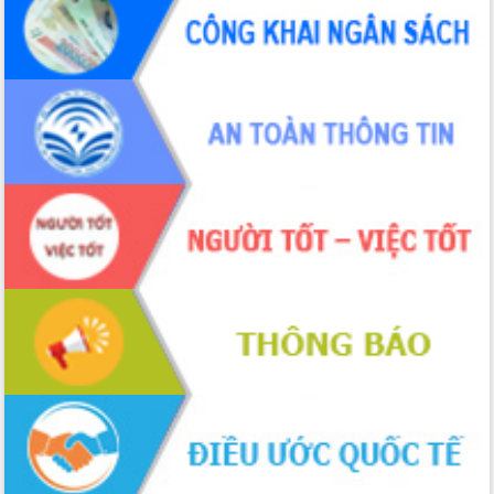
Hồ Thị Nguyên Thảo làm việc tại Trung
tâm Phục vụ hành chính công xã Ea
Phê
Xây dựng nền hành chính số đồng
hành cùng nông dân dân, doanh nghiệp
Giai đoạn 2026-2030, Đắk Lắk phấn
đấu có 77% xã đạt chuẩn nông thôn
mới
Chuyển đổi số 'mở đường' cho nông
nghiệp Đắk Lắk tăng trưởng bứt phá
Triển khai đồng bộ đo đạc, lập hồ sơ
địa chính, hoàn thiện cơ sở dữ liệu đất
đai
Ứng dụng sinh trắc học - Bước tiến
trong hành trình chuyển đổi số tại Đắk
Lắk
Đắk Lắk nâng cao hiệu quả công tác
Đảng từ Sổ tay đảng viên điện tử
Đắk Lắk đẩy mạnh nuôi biển công
nghệ, hướng tới phát triển thủy sản
bền vững