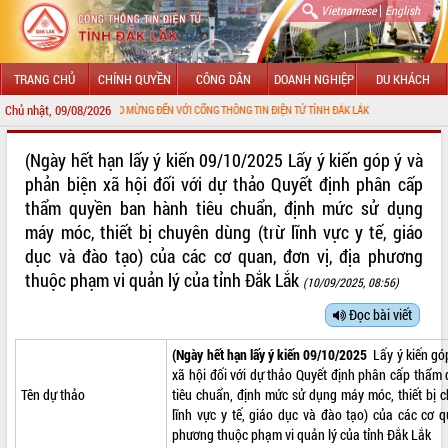
|
Vietnamese
English
TRANG CHỦ
CHÍNH QUYỀN
CÔNG DÂN
DOANH NGHIỆP
DU KHÁCH
Chủ nhật, 09/08/2026
CHÀO MỪNG ĐẾN VỚI CỔNG THÔNG TIN ĐIỆN TỬ TỈNH ĐẮK LẮK
GIỚI THIỆU
(Ngày hết hạn lấy ý kiến 09/10/2025 Lấy ý kiến góp ý và
phản biện xã hội đối với dự thảo Quyết định phân cấp
LÃNH ĐẠO UBND TỈNH
thẩm quyền ban hành tiêu chuẩn, định mức sử dụng
máy móc, thiết bị chuyên dùng (trừ lĩnh vực y tế, giáo
TIN TỨC SỰ KIỆN
dục và đào tạo) của các cơ quan, đơn vị, địa phương
SỞ, BAN, NGÀNH
thuộc phạm vi quản lý của tỉnh Đắk Lắk
(10/09/2025, 08:56)
UBND CÁC XÃ, PHƯỜNG
Đọc bài viết
THÔNG TIN CHỈ ĐẠO ĐIỀU HÀNH
(Ngày hết hạn lấy ý kiến 09/10/2025
Lấy ý kiến gó
xã hội đối với dự thảo Quyết định phân cấp thẩm
HỆ THỐNG VĂN BẢN
Tên dự thảo
tiêu chuẩn, định mức sử dụng máy móc, thiết bị 
lĩnh vực y tế, giáo dục và đào tạo) của các cơ q
phương thuộc phạm vi quản lý của tỉnh Đắk Lắk
VĂN BẢN HĐND TỈNH