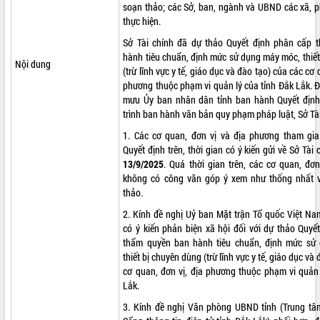
soạn thảo; các Sở, ban, ngành và UBND các xã, 
VIDEO
thực hiện.
Sở Tài chính đã dự thảo Quyết định phân cấp 
hành tiêu chuẩn, định mức sử dụng máy móc, thiế
Nội dung
(trừ lĩnh vực y tế, giáo dục và đào tạo) của các cơ 
phương thuộc phạm vi quản lý của tỉnh Đắk Lắk. 
mưu Ủy ban nhân dân tỉnh ban hành Quyết định
trình ban hành văn bản quy phạm pháp luật, Sở Tài
1. Các cơ quan, đơn vị và địa phương tham gi
Quyết định trên, thời gian có ý kiến gửi về Sở Tài
Trailer Lễ hội Sầu riêng Đắk Lắk năm
13/9/2025
. Quá thời gian trên, các cơ quan, đơ
2026
không có công văn góp ý xem như thống nhất v
thảo.
Khám bệnh, cấp phát thuốc miễn phí
và tặng quà người dân xã Cư Pui
2. Kính đề nghị Uỷ ban Mặt trận Tổ quốc Việt Na
Hội nghị UBND tỉnh Đắk Lắk thường kỳ
có ý kiến phản biện xã hội đối với dự thảo Quyế
tháng 7/2026
thẩm quyền ban hành tiêu chuẩn, định mức sử
thiết bị chuyên dùng (trừ lĩnh vực y tế, giáo dục và
Lễ truy tặng danh hiệu “Bà Mẹ Việt
ALBUM ẢNH
cơ quan, đơn vị, địa phương thuộc phạm vi quản 
Nam Anh hùng” và trao Huân chương
Lắk.
Lao động
UBND tỉnh Đắk Lắk triển khai nhiệm
3. Kính đề nghị Văn phòng UBND tỉnh (Trung t
vụ 6 tháng cuối năm 2026