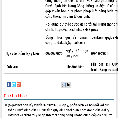
Cổng thông tin điện tử tỉnh Đắk Lắk) phối hợp, 
Quyết định trên trang Cổng thông tin điện tử của tỉ
Kỳ họp thứ Hai, Hội đồng nhân dân
góp ý văn bản quy phạm pháp luật bằng hình thứ
tỉnh khóa XI quyết nghị nhiều nội dung
cổng thông tin điện tử của tỉnh.
quan trọng
Bí thư Tỉnh ủy Lương Nguyễn Minh
Nội dung dự thảo được đăng tải tại Trang thông ti
Triết thăm, tặng quà người có công với
chính:
https://sotaichinh.daklak.gov.vn
cách mạng
LIÊN KẾT WEB
Đồng thời gửi về Email:
banbientap@dakl
Rà soát, hoàn thiện hệ thống thiết chế
congttdtdaklak@gmail.com
văn hóa, thể thao đáp ứng yêu cầu
Ngày hết hạn
phát triển mới
Ngày bắt đầu lấy ý kiến
09/09/2025
09/10/2025
lấy ý kiến
Thường trực HĐND tỉnh Đắk Lắk gặp
THỐNG KÊ TRUY CẬP
mặt Đoàn chuyên gia y tế TP. Hồ Chí
File pdf:
DT Quy
Lĩnh vực
File đính kèm
Minh
Hôm nay:
20219
trình;
Bảng so sán
Lễ truy điệu và an táng hài cốt liệt sĩ
Tất cả:
66105887
tại Nghĩa trang Liệt sĩ xã Sơn Hòa
In
Bàn giải pháp tháo gỡ khó khăn trong
xuất khẩu sầu riêng và triển khai quy
Các tin khác
định EUDR
Thứ trưởng Bộ Nông nghiệp và Môi
(Ngày hết hạn lấy ý kiến 02/8/2026) Góp ý, phản biện xã hội đối với dự
trường Nguyễn Hoàng Hiệp khảo sát
thảo Quyết định của UBND tỉnh quy định thời gian hoạt động của đại lý
vùng trồng và doanh nghiệp đóng gói
Internet và điểm truy nhập Internet công cộng không cung cấp dịch vụ trò