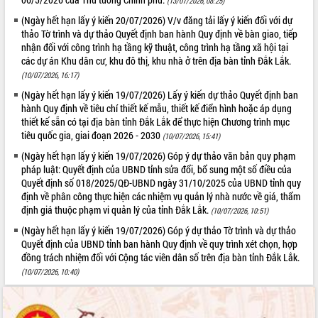
hiện Đề án 06 của Chính phủ
(13/07/2026, 08:25)
Họp báo thông tin về Hội nghị Công bố
(Ngày hết hạn lấy ý kiến 20/07/2026) V/v đăng tải lấy ý kiến đối với dự
Quy hoạch và Xúc tiến đầu tư tỉnh Đắk
thảo Tờ trình và dự thảo Quyết định ban hành Quy định về bàn giao, tiếp
nhận đối với công trình hạ tầng kỹ thuật, công trình hạ tầng xã hội tại
Lắk
các dự án Khu dân cư, khu đô thị, khu nhà ở trên địa bàn tỉnh Đắk Lắk.
Khơi thông điểm nghẽn, đẩy nhanh
(10/07/2026, 16:17)
giải ngân vốn khắc phục thiên tai
(Ngày hết hạn lấy ý kiến 19/07/2026) Lấy ý kiến dự thảo Quyết định ban
HĐND tỉnh thông qua điều chỉnh Quy
hành Quy định về tiêu chí thiết kế mẫu, thiết kế điển hình hoặc áp dụng
hoạch tỉnh thời kỳ 2021-2030
thiết kế sẵn có tại địa bàn tỉnh Đắk Lắk để thực hiện Chương trình mục
Hội thảo góp ý hồ sơ điều chỉnh quy
tiêu quốc gia, giai đoạn 2026 - 2030
(10/07/2026, 15:41)
hoạch tỉnh Đắk Lắk thời kỳ 2021-2030,
(Ngày hết hạn lấy ý kiến 19/07/2026) Góp ý dự thảo văn bản quy phạm
tầm nhìn đến năm 2050
pháp luật: Quyết định của UBND tỉnh sửa đổi, bổ sung một số điều của
Nâng cao hiệu quả hoạt động của các
Quyết định số 018/2025/QĐ-UBND ngày 31/10/2025 của UBND tỉnh quy
doanh nghiệp nhà nước
định về phân công thực hiện các nhiệm vụ quản lý nhà nước về giá, thẩm
Hội nghị triển khai kết nối mạng
định giá thuộc phạm vi quản lý của tỉnh Đắk Lắk.
(10/07/2026, 10:51)
truyền số liệu chuyên dùng phục vụ cơ
(Ngày hết hạn lấy ý kiến 19/07/2026) Góp ý dự thảo Tờ trình và dự thảo
quan Đảng, Nhà nước
Quyết định của UBND tỉnh ban hành Quy định về quy trình xét chọn, hợp
Lễ phát động chuỗi hoạt động chung
đồng trách nhiệm đối với Cộng tác viên dân số trên địa bàn tỉnh Đắk Lắk.
tay làm sạch môi trường
(10/07/2026, 10:40)
Xã Ea Kar bước chuyển mình trong
công tác cải cách hành chính mô hình
mới