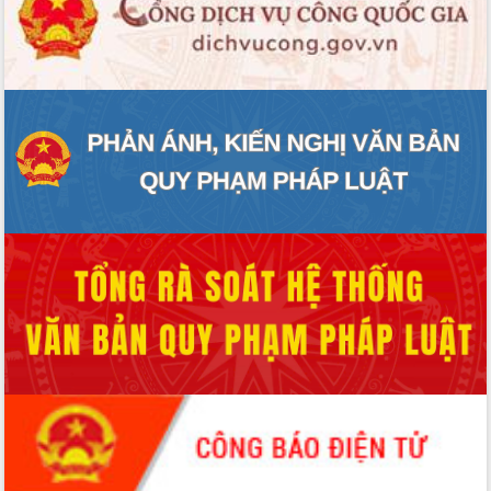
UBND tỉnh họp báo định kỳ tháng 4
năm 2026
Hội thảo khoa học “Giải pháp thúc đẩy
phát triển nền kinh tế xanh tại tỉnh
Đắk Lắk”
Tăng cường giám sát, đôn đốc thực
hiện nhiệm vụ quản lý tài sản công
hàng tuần
Tháo gỡ những vướng mắc, đẩy mạnh
công tác cải cách thủ tục hành chính
tại Trung tâm Phục vụ hành chính
công tỉnh
Đắk Lắk: Tôn vinh 46 giải pháp tại Hội
thi Sáng tạo Kỹ thuật 2024 - 2025
Đắk Lắk rà soát, điều chỉnh Đề án 190
về phát triển nuôi trồng thủy sản
Phó Chủ tịch UBND tỉnh Đắk Lắk
Trương Công Thái kiểm tra thực địa
Dự án cao tốc Khánh Hòa - Buôn Ma
Thuột