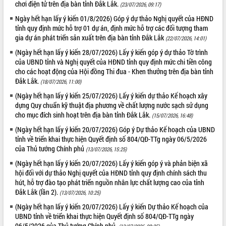
sầu riêng tại Đắk Lắk
chơi điện tử trên địa bàn tỉnh Đắk Lắk.
(23/07/2026, 09:17)
Trình diễn nghệ thuật chế biến các
Ngày hết hạn lấy ý kiến 01/8/2026) Góp ý dự thảo Nghị quyết của HĐND
món ăn từ sầu riêng
tỉnh quy định mức hỗ trợ 01 dự án, định mức hỗ trợ các đối tượng tham
gia dự án phát triển sản xuất trên địa bàn tỉnh Đắk Lắk
Đắk Lắk công bố Quy hoạch và xúc
(22/07/2026, 14:01)
tiến đầu tư tỉnh
(Ngày hết hạn lấy ý kiến 28/07/2026) Lấy ý kiến góp ý dự thảo Tờ trình
Ngành cá ngừ Đắk Lắk chủ động thích
của UBND tỉnh và Nghị quyết của HĐND tỉnh quy định mức chi tiền công
ứng để giữ vững thị trường xuất khẩu
cho các hoạt động của Hội đồng Thi đua - Khen thưởng trên địa bàn tỉnh
Đắk Lắk.
(18/07/2026, 11:00)
Diễn đàn Kinh tế tư nhân Việt Nam đột
phá cơ chế - Hợp tác công tư
(Ngày hết hạn lấy ý kiến 25/07/2026) Lấy ý kiến dự thảo Kế hoạch xây
dựng Quy chuẩn kỹ thuật địa phương về chất lượng nước sạch sử dụng
Đề án 06 tạo bước ngoặt đột phá trong
cho mục đích sinh hoạt trên địa bàn tỉnh Đắk Lắk.
cải cách hành chính tỉnh Đắk Lắk
(15/07/2026, 16:48)
Kết nối tour, đẩy mạnh chuyển đổi số
(Ngày hết hạn lấy ý kiến 20/07/2026) Góp ý Dự thảo Kế hoạch của UBND
để phát triển du lịch Đắk Lắk
tỉnh về triển khai thực hiện Quyết định số 804/QĐ-TTg ngày 06/5/2026
của Thủ tướng Chính phủ
(13/07/2026, 15:25)
Khởi động Dự án Đầu tư xây dựng hạ
tầng kỹ thuật Cụm công nghiệp Tân
(Ngày hết hạn lấy ý kiến 20/07/2026) Lấy ý kiến góp ý và phản biện xã
Tiến
hội đối với dự thảo Nghị quyết của HĐND tỉnh quy định chính sách thu
hút, hỗ trợ đào tạo phát triển nguồn nhân lực chất lượng cao của tỉnh
Gặp mặt các cơ quan báo chí nhân Kỷ
Đắk Lắk (lần 2).
(13/07/2026, 10:25)
niệm 101 năm Ngày Báo chí Cách
mạng Việt Nam
(Ngày hết hạn lấy ý kiến 20/07/2026) Lấy ý kiến Dự thảo Kế hoạch của
UBND tỉnh về triển khai thực hiện Quyết định số 804/QĐ-TTg ngày
Đắk Lắk sơ kết 4 năm triển khai thực
06/5/2026 của Thủ tướng Chính phủ.