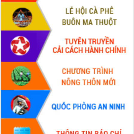
Định vị cà phê Việt Nam như một “di
sản sống” trong dòng chảy toàn cầu
Xây dựng nông thôn mới: Nâng cao đời
sống người dân từ những mô hình thiết
thực
Quyết liệt tháo gỡ vướng mắc, đẩy
nhanh tiến độ các dự án trọng điểm
trong Khu kinh tế Nam Phú Yên
Hòn Yến phát triển du lịch gắn với bảo
tồn biển
Lấy ý kiến điều chỉnh Quy hoạch tỉnh
Đắk Lắk thời kỳ 2021-2030, tầm nhìn
đến năm 2050
Phát động chiến dịch 30 ngày đêm
giải phóng mặt bằng Tuyến đường bộ
ven biển
Đắk Lắk nỗ lực thúc đẩy tăng trưởng
kinh tế từ 10% trở lên trong Quý
II/2026
Đắk Lắk ký kết thỏa thuận hợp tác về
chuyển đổi số giai đoạn 2026 – 2030