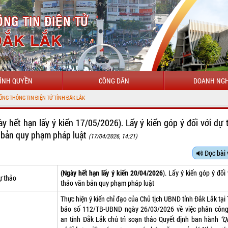
ÍNH QUYỀN
CÔNG DÂN
DOANH NGH
IN ĐIỆN TỬ TỈNH ĐẮK LẮK
ày hết hạn lấy ý kiến 17/05/2026). Lấy ý kiến góp ý đối với dự 
 bản quy phạm pháp luật
(17/04/2026, 14:21)
Đọc bài 
(Ngày hết hạn lấy ý kiến 20/04/2026
). Lấy ý kiến góp ý đối
ự thảo
thảo văn bản quy phạm pháp luật
Thực hiện ý kiến chỉ đạo của Chủ tịch UBND tỉnh Đắk Lắk tại
báo số 112/TB-UBND ngày 26/03/2026 về việc phân côn
an tỉnh Đắk Lắk chủ trì soạn thảo Quyết định ban hành
“Q