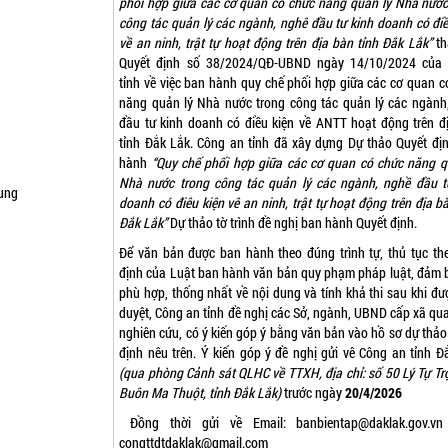
phối hợp giữa các cơ quan có chức năng quản lý Nhà nước
công tác quản lý các ngành, nghê đầu tư kinh doanh có điề
về an ninh, trật tự hoạt động trên địa bàn tỉnh Đắk Lắk”
th
Quyết định số 38/2024/QĐ-UBND ngày 14/10/2024 của
tỉnh về việc ban hành quy chế phối hợp giữa các cơ quan c
năng quản lý Nhà nước trong công tác quản lý các ngành
đầu tư kinh doanh có điều kiện về ANTT hoạt động trên đ
tỉnh Đắk Lắk. Công an tỉnh đã xây dựng Dự thảo Quyết đị
hành
“Quy chế phối hợp giữa các cơ quan có chức năng q
Nhà nước trong công tác quản lý các ngành, nghề đầu t
ung
doanh có điêu kiện vê an ninh, trật tự hoạt động trên địa b
Đắk Lắk”
Dự thảo tờ trình đề nghị ban hành Quyết định.
Để văn bản được ban hành theo đúng trình tự, thủ tục th
định của Luật ban hành văn bản quy phạm pháp luật, đảm 
phù hợp, thống nhất về nội dung và tính khả thi sau khi đư
duyệt, Công an tỉnh đề nghị các Sở, ngành, UBND cấp xã qu
nghiên cứu, có ý kiến góp ý bằng văn bản vào hồ sơ dự thảo
định nêu trên. Ý kiến góp ý đề nghị gửi vê Công an tỉnh Đ
(qua phòng Cảnh sát QLHC về TTXH, địa chỉ: số 50 Lý Tự Trọ
Buôn Ma Thuột, tỉnh Đắk Lắk)
trước ngày
20/4/2026
Đồng thời gửi về Email:
banbientap@daklak.gov.v
congttdtdaklak@gmail.com