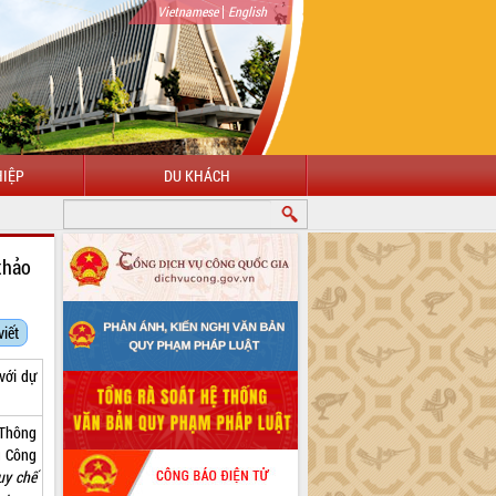
|
Vietnamese
English
IỆP
DU KHÁCH
thảo
viết
 với dự
 Thông
g Công
uy chế