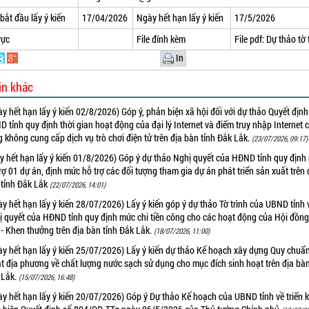
bắt đầu lấy ý kiến
17/04/2026
Ngày hết hạn lấy ý kiến
17/5/2026
vực
File đính kèm
File pdf:
Dự thảo tờ 
In
in khác
y hết hạn lấy ý kiến 02/8/2026) Góp ý, phản biện xã hội đối với dự thảo Quyết địn
 tỉnh quy định thời gian hoạt động của đại lý Internet và điểm truy nhập Internet 
 không cung cấp dịch vụ trò chơi điện tử trên địa bàn tỉnh Đắk Lắk.
(23/07/2026, 09:17)
y hết hạn lấy ý kiến 01/8/2026) Góp ý dự thảo Nghị quyết của HĐND tỉnh quy định
rợ 01 dự án, định mức hỗ trợ các đối tượng tham gia dự án phát triển sản xuất trên 
 tỉnh Đắk Lắk
(22/07/2026, 14:01)
y hết hạn lấy ý kiến 28/07/2026) Lấy ý kiến góp ý dự thảo Tờ trình của UBND tỉnh 
ị quyết của HĐND tỉnh quy định mức chi tiền công cho các hoạt động của Hội đồng
- Khen thưởng trên địa bàn tỉnh Đắk Lắk.
(18/07/2026, 11:00)
y hết hạn lấy ý kiến 25/07/2026) Lấy ý kiến dự thảo Kế hoạch xây dựng Quy chuẩ
t địa phương về chất lượng nước sạch sử dụng cho mục đích sinh hoạt trên địa bàn
 Lắk.
(15/07/2026, 16:48)
y hết hạn lấy ý kiến 20/07/2026) Góp ý Dự thảo Kế hoạch của UBND tỉnh về triển 