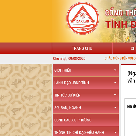
TRANG CHỦ
CH
Chủ nhật, 09/08/2026
CHÀO MỪNG ĐẾN VỚI CỔNG THÔNG T
GIỚI THIỆU
(Ng
văn
LÃNH ĐẠO UBND TỈNH
TIN TỨC SỰ KIỆN
Tên d
SỞ, BAN, NGÀNH
UBND CÁC XÃ, PHƯỜNG
THÔNG TIN CHỈ ĐẠO ĐIỀU HÀNH