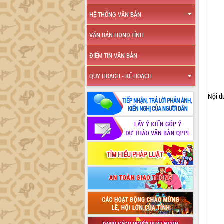
HỆ THỐNG VĂN BẢN
VĂN BẢN HĐND TỈNH
ĐIỂM TIN VĂN BẢN
QUY HOẠCH - KẾ HOẠCH
Nội d