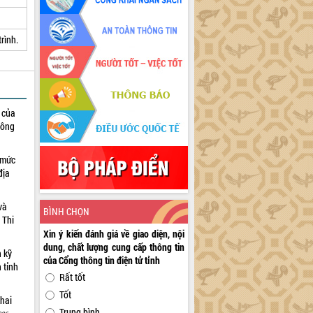
trình.
h của
công
 mức
địa
và
BÌNH CHỌN
 Thi
Xin ý kiến đánh giá về giao diện, nội
dung, chất lượng cung cấp thông tin
n kỹ
của Cổng thông tin điện tử tỉnh
 tỉnh
Rất tốt
Tốt
khai
Trung bình