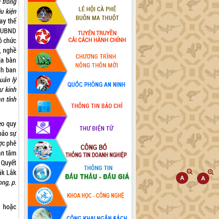
 trong
u kiện
ay thế
 UBND
ó chức
, nghề
ịa bàn
nh ban
uản lý
ư kinh
àn tỉnh
eo quy
bảo sự
ợc phê
an tâm
 Quyết
ắk Lắk
ng, p.
n hoặc