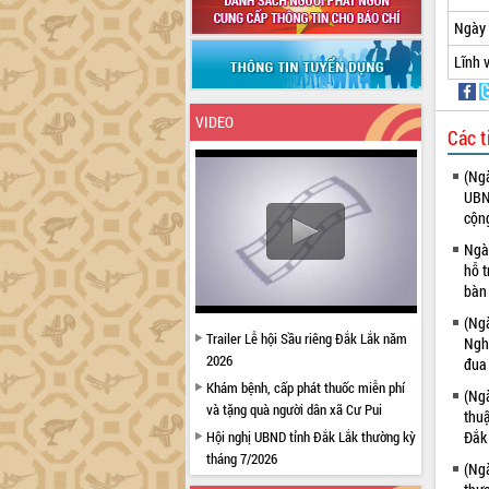
Ngày 
Lĩnh 
VIDEO
Các t
(Ngà
UBND
cộng
Ngà
hỗ t
bàn
(Ngà
Trailer Lễ hội Sầu riêng Đắk Lắk năm
Ngh
2026
đua 
Khám bệnh, cấp phát thuốc miễn phí
(Ngà
và tặng quà người dân xã Cư Pui
thuậ
Hội nghị UBND tỉnh Đắk Lắk thường kỳ
Đắk
tháng 7/2026
(Ngà
Lễ truy tặng danh hiệu “Bà Mẹ Việt