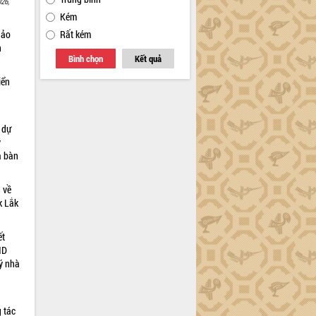
26,
Kém
hảo
Rất kém
n
Bình chọn
Kết quả
iển
à dự
ỹ
a bàn
 về
ắk Lắk
ết
ND
ý nhà
a
 tác