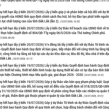
c hiện Quyết định số 804/QĐ-TTg ngày 06/5/2026 của Thủ tướng Chính phủ
(13/07/20
)
y hết hạn lấy ý kiến 20/07/2026) Lấy ý kiến góp ý và phản biện xã hội đối với dự t
 quyết của HĐND tỉnh quy định chính sách thu hút, hỗ trợ đào tạo phát triển nguồ
 lực chất lượng cao của tỉnh Đắk Lắk (lần 2).
(13/07/2026, 10:25)
y hết hạn lấy ý kiến 20/07/2026) Lấy ý kiến Dự thảo Kế hoạch của UBND tỉnh về tr
i thực hiện Quyết định số 804/QĐ-TTg ngày 06/5/2026 của Thủ tướng Chính phủ.
7/2026, 08:25)
y hết hạn lấy ý kiến 20/07/2026) V/v đăng tải lấy ý kiến đối với dự thảo Tờ trình v
 Quyết định ban hành Quy định về bàn giao, tiếp nhận đối với công trình hạ tầng k
t, công trình hạ tầng xã hội tại các dự án Khu dân cư, khu đô thị, khu nhà ở trên đị
 Đắk Lắk.
(10/07/2026, 16:17)
y hết hạn lấy ý kiến 19/07/2026) Lấy ý kiến dự thảo Quyết định ban hành Quy định
 chí thiết kế mẫu, thiết kế điển hình hoặc áp dụng thiết kế sẵn có tại địa bàn tỉnh Đ
hực hiện Chương trình mục tiêu quốc gia, giai đoạn 2026 - 2030
(10/07/2026, 15:41)
y hết hạn lấy ý kiến 19/07/2026) Góp ý dự thảo văn bản quy phạm pháp luật: Quy
h của UBND tỉnh sửa đổi, bổ sung một số điều của Quyết định số 018/2025/QĐ-UB
y 31/10/2025 của UBND tỉnh quy định về phân công thực hiện các nhiệm vụ quản l
 về giá, thẩm định giá thuộc phạm vi quản lý của tỉnh Đắk Lắk.
(10/07/2026, 10:51)
y hết hạn lấy ý kiến 19/07/2026) Góp ý dự thảo Tờ trình và dự thảo Quyết định củ
 tỉnh ban hành Quy định về quy trình xét chọn, hợp đồng trách nhiệm đối với Cộng