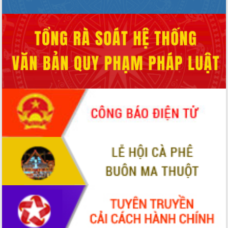
Hòn Yến phát triển du lịch gắn với bảo
tồn biển
Lấy ý kiến điều chỉnh Quy hoạch tỉnh
Đắk Lắk thời kỳ 2021-2030, tầm nhìn
đến năm 2050
Phát động chiến dịch 30 ngày đêm
giải phóng mặt bằng Tuyến đường bộ
ven biển
Đắk Lắk nỗ lực thúc đẩy tăng trưởng
kinh tế từ 10% trở lên trong Quý
II/2026
Đắk Lắk ký kết thỏa thuận hợp tác về
chuyển đổi số giai đoạn 2026 – 2030
với Tập đoàn Bưu chính Viễn thông
Việt Nam
Thứ trưởng Bộ Y tế làm việc với tỉnh
Đắk Lắk về phát triển nhân lực y tế
cho trạm y tế cấp xã
Du lịch Đắk Lắk nâng tầm trải nghiệm
du khách thông qua Hệ thống cơ sở dữ
liệu và Bản đồ số