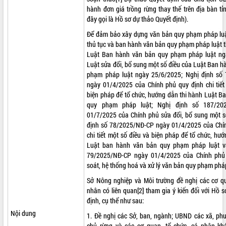
hành đơn giá trồng rừng thay thế trên địa bàn t
ĐIỂM TIN VĂN BẢN
đây gọi là Hồ sơ dự thảo Quyết định).
Để đảm bảo xây dựng văn bản quy phạm pháp luật
QUY HOẠCH - KẾ HOẠCH
thủ tục và ban hành văn bản quy phạm pháp luật t
Luật Ban hành văn bản quy phạm pháp luật ng
Luật sửa đổi, bổ sung một số điều của Luật Ban 
phạm pháp luật ngày 25/6/2025; Nghị định số
ngày 01/4/2025 của Chính phủ quy định chi tiết
biện pháp để tổ chức, hướng dẫn thi hành Luật B
quy phạm pháp luật; Nghị định số 187/20
01/7/2025 của Chính phủ sửa đổi, bổ sung một s
định số 78/2025/NĐ-CP ngày 01/4/2025 của Chí
chi tiết một số điều và biện pháp để tổ chức, hư
Luật ban hành văn bản quy phạm pháp luật v
79/2025/NĐ-CP ngày 01/4/2025 của Chính phủ v
soát, hệ thống hoá và xử lý văn bản quy phạm pháp
Sở Nông nghiệp và Môi trường đề nghị các cơ qu
nhân có liên quan
[2]
tham gia ý kiến đối với Hồ s
định, cụ thể như sau:
Nội dung
1. Đề nghị các Sở, ban, ngành; UBND các xã, phư
chủ rừng và các cơ quan, tổ chức, cá nhân kh