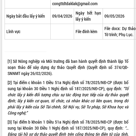
congttdtdaklak@gmail.com
phát triển mới
Ngày hết hạn
Thường trực HĐND tỉnh Đắk Lắk gặp
Ngày bắt đầu lấy ý kiến
09/04/2026
09/05/2026
lấy ý kiến
mặt Đoàn chuyên gia y tế TP. Hồ Chí
Minh
File docx:
Dự thảo 
THỐNG KÊ TRUY CẬP
Lĩnh vực
File đính kèm
Lễ truy điệu và an táng hài cốt liệt sĩ
Tờ trình
;
Phụ Lục
.
tại Nghĩa trang Liệt sĩ xã Sơn Hòa
Hôm nay:
4291
Bàn giải pháp tháo gỡ khó khăn trong
Tất cả:
66089959
xuất khẩu sầu riêng và triển khai quy
định EUDR
[1]
Sở Nông nghiệp và Môi trường đã ban hành quyết định thành lập Tổ
Thứ trưởng Bộ Nông nghiệp và Môi
soạn thảo để xây dựng dự thảo Quyết định (Quyết định số 374/QĐ-
trường Nguyễn Hoàng Hiệp khảo sát
SNNMT ngày 26/02/2026).
vùng trồng và doanh nghiệp đóng gói
[2]
Tại điểm c khoản 1 Điều 51a Nghị định số 78/2025/NĐ-CP (được bổ
sầu riêng tại Đắk Lắk
sung tại khoản 30 Điều 1 Nghị định số 187/2025/NĐ-CP), quy định:
“Tổ
Trình diễn nghệ thuật chế biến các
chức lấy ý kiến đối tượng chịu sự tác động trực tiếp của dự thảo quyết
món ăn từ sầu riêng
định; lấy ý kiến cơ quan, tổ chức, cá nhân khác có liên quan, trong đó
Đắk Lắk công bố Quy hoạch và xúc
phải lấy ý kiến của Sở Tài chính, Sở Nội vụ, Sở Tư pháp, Sở Khoa học và
tiến đầu tư tỉnh
Công nghệ;”
Ngành cá ngừ Đắk Lắk chủ động thích
[3]
Tại điểm b khoản 1 Điều 51a Nghị định số 78/2025/NĐ-CP (được bổ
ứng để giữ vững thị trường xuất khẩu
sung tại khoản 30 Điều 1 Nghị định số 187/2025/NĐ-CP), quy định:
“…
Diễn đàn Kinh tế tư nhân Việt Nam đột
Đăng tải hồ sơ dự thảo quyết định trên cổng thông tin điện tử của tỉnh,