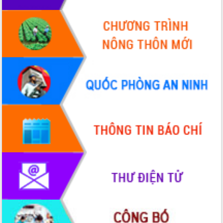
Tập huấn ứng dụng trí tuệ nhân tạo (AI)
trong thương mại điện tử năm 2026
Đoàn đại biểu Quốc hội tỉnh Đắk Lắk
trao đổi thông tin trước Kỳ họp thứ
nhất, Quốc hội khóa XVI
Quyết liệt cải cách hành chính, khơi
thông nguồn lực phát triển
Nâng cao hiệu lực, hiệu quả HĐND
tỉnh thông qua hiện đại hóa hành chính
Xã Ea Phê gắn cải cách hành chính với
chuyển đổi số
Phó Chủ tịch Thường trực UBND tỉnh
Hồ Thị Nguyên Thảo làm việc tại Trung
tâm Phục vụ hành chính công xã Ea
Phê
Xây dựng nền hành chính số đồng
hành cùng nông dân dân, doanh nghiệp
Giai đoạn 2026-2030, Đắk Lắk phấn
đấu có 77% xã đạt chuẩn nông thôn
mới