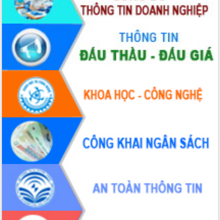
Chuyển đổi số 'mở đường' cho nông
nghiệp Đắk Lắk tăng trưởng bứt phá
Triển khai đồng bộ đo đạc, lập hồ sơ
địa chính, hoàn thiện cơ sở dữ liệu đất
đai
Ứng dụng sinh trắc học - Bước tiến
trong hành trình chuyển đổi số tại Đắk
Lắk
Đắk Lắk nâng cao hiệu quả công tác
Đảng từ Sổ tay đảng viên điện tử
Đắk Lắk đẩy mạnh nuôi biển công
nghệ, hướng tới phát triển thủy sản
bền vững
Tập huấn nâng cao năng lực triển khai
chuyển đổi số cho cán bộ, công chức
cấp xã
Đắk Lắk phát động hưởng ứng Ngày
Quyền của người tiêu dùng Việt Nam
2026
Đẩy mạnh cải cách hành chính, quyết
tâm đạt được mục tiêu tăng trưởng