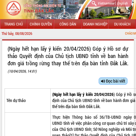
|
Vietnamese
English
TRANG CHỦ
CHÍNH QUYỀN
CÔNG DÂN
DOANH NGHIỆP
DU KHÁCH
Thứ bảy, 08/08/2026
CHÀO MỪNG ĐẾN VỚ
GIỚI THIỆU
(Ngày hết hạn lấy ý kiến 20/04/2026) Góp ý Hồ sơ dự
thảo Quyết định của Chủ tịch UBND tỉnh về ban hành
LÃNH ĐẠO UBND TỈNH
đơn giá trồng rừng thay thế trên địa bàn tỉnh Đắk Lắk.
TIN TỨC SỰ KIỆN
(10/04/2026, 14:01)
Đọc bài viết
SỞ, BAN, NGÀNH
(Ngày hết hạn lấy ý kiến 20/04/2026
) Góp ý Hồ s
UBND CÁC XÃ, PHƯỜNG
Tên dự thảo
định của Chủ tịch UBND tỉnh về ban hành đơn giá
thế trên địa bàn tỉnh Đắk Lắk.
THÔNG TIN CHỈ ĐẠO ĐIỀU HÀNH
Thực hiện Thông báo số 36/TB-UBND ngày 0
HỆ THỐNG VĂN BẢN
UBND tỉnh về việc phân công cơ quan chủ trì xây
của Chủ tịch UBND tỉnh; Sở Nông nghiệp và Môi t
VĂN BẢN HĐND TỈNH
soạn thảo
[1]
Dự thảo Quyết định của Chủ tịch U