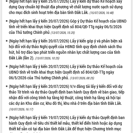
(Ngày hết hạn lấy ý kiến 25/07/2026) Lấy ý kiến dự thảo Kế hoạch xây
Hội thảo góp ý hồ sơ điều chỉnh quy
dựng Quy chuẩn kỹ thuật địa phương về chất lượng nước sạch sử dụng
hoạch tỉnh Đắk Lắk thời kỳ 2021-2030,
cho mục đích sinh hoạt trên địa bàn tỉnh Đắk Lắk.
(15/07/2026, 16:48)
tầm nhìn đến năm 2050
(Ngày hết hạn lấy ý kiến 20/07/2026) Góp ý Dự thảo Kế hoạch của UBND
Nâng cao hiệu quả hoạt động của các
tỉnh về triển khai thực hiện Quyết định số 804/QĐ-TTg ngày 06/5/2026
doanh nghiệp nhà nước
của Thủ tướng Chính phủ
(13/07/2026, 15:25)
Hội nghị triển khai kết nối mạng
truyền số liệu chuyên dùng phục vụ cơ
(Ngày hết hạn lấy ý kiến 20/07/2026) Lấy ý kiến góp ý và phản biện xã
hội đối với dự thảo Nghị quyết của HĐND tỉnh quy định chính sách thu
quan Đảng, Nhà nước
hút, hỗ trợ đào tạo phát triển nguồn nhân lực chất lượng cao của tỉnh
Lễ phát động chuỗi hoạt động chung
Đắk Lắk (lần 2).
(13/07/2026, 10:25)
tay làm sạch môi trường
(Ngày hết hạn lấy ý kiến 20/07/2026) Lấy ý kiến Dự thảo Kế hoạch của
Xã Ea Kar bước chuyển mình trong
UBND tỉnh về triển khai thực hiện Quyết định số 804/QĐ-TTg ngày
công tác cải cách hành chính mô hình
06/5/2026 của Thủ tướng Chính phủ.
(13/07/2026, 08:25)
mới
(Ngày hết hạn lấy ý kiến 20/07/2026) V/v đăng tải lấy ý kiến đối với dự
UBND tỉnh họp báo định kỳ tháng 4
thảo Tờ trình và dự thảo Quyết định ban hành Quy định về bàn giao, tiếp
năm 2026
nhận đối với công trình hạ tầng kỹ thuật, công trình hạ tầng xã hội tại
Hội thảo khoa học “Giải pháp thúc đẩy
các dự án Khu dân cư, khu đô thị, khu nhà ở trên địa bàn tỉnh Đắk Lắk.
phát triển nền kinh tế xanh tại tỉnh
(10/07/2026, 16:17)
Đắk Lắk”
(Ngày hết hạn lấy ý kiến 19/07/2026) Lấy ý kiến dự thảo Quyết định ban
Tăng cường giám sát, đôn đốc thực
hành Quy định về tiêu chí thiết kế mẫu, thiết kế điển hình hoặc áp dụng
hiện nhiệm vụ quản lý tài sản công
thiết kế sẵn có tại địa bàn tỉnh Đắk Lắk để thực hiện Chương trình mục
hàng tuần