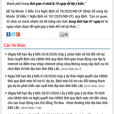
phá cơ chế - Hợp tác công tư
thành phố trong
thời gian ít nhất là 10 ngày để lấy ý kiến
;”.
Đề án 06 tạo bước ngoặt đột phá trong
[4]
Tại khoản 2 Điều 51a Nghị định số 78/2025/NĐ-CP (được bổ sung tại
cải cách hành chính tỉnh Đắk Lắk
khoản 30 Điều 1 Nghị định số 187/2025/NĐ-CP), quy định:
“Các cơ quan,
Kết nối tour, đẩy mạnh chuyển đổi số
tổ chức có trách nhiệm trả lời bằng văn bản
trong thời hạn 07 ngày
kể từ
để phát triển du lịch Đắk Lắk
ngày nhận được đề nghị góp ý kiến đối với dự thảo…”.
Khởi động Dự án Đầu tư xây dựng hạ
In
tầng kỹ thuật Cụm công nghiệp Tân
Tiến
Các tin khác
Gặp mặt các cơ quan báo chí nhân Kỷ
niệm 101 năm Ngày Báo chí Cách
(Ngày hết hạn lấy ý kiến 02/8/2026) Góp ý, phản biện xã hội đối với dự
mạng Việt Nam
thảo Quyết định của UBND tỉnh quy định thời gian hoạt động của đại lý
Internet và điểm truy nhập Internet công cộng không cung cấp dịch vụ trò
Đắk Lắk sơ kết 4 năm triển khai thực
chơi điện tử trên địa bàn tỉnh Đắk Lắk.
(23/07/2026, 09:17)
hiện Đề án 06 của Chính phủ
Ngày hết hạn lấy ý kiến 01/8/2026) Góp ý dự thảo Nghị quyết của HĐND
Họp báo thông tin về Hội nghị Công bố
tỉnh quy định mức hỗ trợ 01 dự án, định mức hỗ trợ các đối tượng tham
Quy hoạch và Xúc tiến đầu tư tỉnh Đắk
gia dự án phát triển sản xuất trên địa bàn tỉnh Đắk Lắk
(22/07/2026, 14:01)
Lắk
Khơi thông điểm nghẽn, đẩy nhanh
(Ngày hết hạn lấy ý kiến 28/07/2026) Lấy ý kiến góp ý dự thảo Tờ trình
của UBND tỉnh và Nghị quyết của HĐND tỉnh quy định mức chi tiền công
giải ngân vốn khắc phục thiên tai
cho các hoạt động của Hội đồng Thi đua - Khen thưởng trên địa bàn tỉnh
HĐND tỉnh thông qua điều chỉnh Quy
Đắk Lắk.
(18/07/2026, 11:00)
hoạch tỉnh thời kỳ 2021-2030