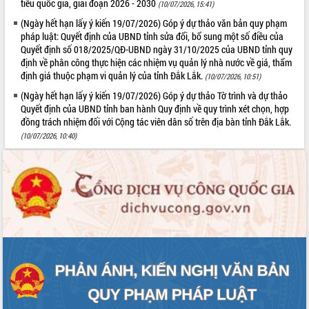
tiêu quốc gia, giai đoạn 2026 - 2030
(10/07/2026, 15:41)
Tháo gỡ những vướng mắc, đẩy mạnh
(Ngày hết hạn lấy ý kiến 19/07/2026) Góp ý dự thảo văn bản quy phạm
công tác cải cách thủ tục hành chính
pháp luật: Quyết định của UBND tỉnh sửa đổi, bổ sung một số điều của
tại Trung tâm Phục vụ hành chính
Quyết định số 018/2025/QĐ-UBND ngày 31/10/2025 của UBND tỉnh quy
công tỉnh
định về phân công thực hiện các nhiệm vụ quản lý nhà nước về giá, thẩm
Đắk Lắk: Tôn vinh 46 giải pháp tại Hội
định giá thuộc phạm vi quản lý của tỉnh Đắk Lắk.
(10/07/2026, 10:51)
thi Sáng tạo Kỹ thuật 2024 - 2025
(Ngày hết hạn lấy ý kiến 19/07/2026) Góp ý dự thảo Tờ trình và dự thảo
Đắk Lắk rà soát, điều chỉnh Đề án 190
Quyết định của UBND tỉnh ban hành Quy định về quy trình xét chọn, hợp
về phát triển nuôi trồng thủy sản
đồng trách nhiệm đối với Cộng tác viên dân số trên địa bàn tỉnh Đắk Lắk.
Phó Chủ tịch UBND tỉnh Đắk Lắk
(10/07/2026, 10:40)
Trương Công Thái kiểm tra thực địa
Dự án cao tốc Khánh Hòa - Buôn Ma
Thuột
Định vị cà phê Việt Nam như một “di
sản sống” trong dòng chảy toàn cầu
Xây dựng nông thôn mới: Nâng cao đời
sống người dân từ những mô hình thiết
thực
Quyết liệt tháo gỡ vướng mắc, đẩy
nhanh tiến độ các dự án trọng điểm
trong Khu kinh tế Nam Phú Yên