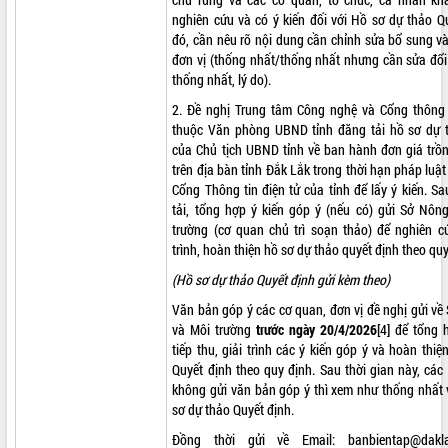
nghiên cứu và có ý kiến đối với Hồ sơ dự thảo Q
VIDEO
đó, cần nêu rõ nội dung cần chỉnh sửa bổ sung v
đơn vị (thống nhất/thống nhất nhưng cần sửa đổ
Loading the player...
thống nhất, lý do).
Khám bệnh, cấp phát thuốc miễn phí
2. Đề nghị Trung tâm Công nghệ và Cổng thông t
và tặng quà người dân xã Cư Pui
thuộc Văn phòng UBND tỉnh đăng tải hồ sơ dự 
Hội nghị UBND tỉnh Đắk Lắk thường kỳ
của Chủ tịch UBND tỉnh về ban hành đơn giá trồn
tháng 7/2026
trên địa bàn tỉnh Đắk Lắk trong thời hạn pháp luật
Lễ truy tặng danh hiệu “Bà Mẹ Việt
Cổng Thông tin điện tử của tỉnh để lấy ý kiến. S
Nam Anh hùng” và trao Huân chương
tải, tổng hợp ý kiến góp ý (nếu có) gửi Sở Nôn
Lao động
trường (cơ quan chủ trì soạn thảo) để nghiên cứ
ALBUM ẢNH
trình, hoàn thiện hồ sơ dự thảo quyết định theo quy
UBND tỉnh Đắk Lắk triển khai nhiệm
vụ 6 tháng cuối năm 2026
(Hồ sơ dự thảo Quyết định gửi kèm theo)
Kỳ họp thứ Hai, Hội đồng nhân dân
Văn bản góp ý các cơ quan, đơn vị đề nghị gửi v
tỉnh khóa XI quyết nghị nhiều nội dung
và Môi trường
trước ngày 20/4/2026
[4]
để tổng h
quan trọng
tiếp thu, giải trình các ý kiến góp ý và hoàn thi
Bí thư Tỉnh ủy Lương Nguyễn Minh
Quyết định theo quy định. Sau thời gian này, các
Triết thăm, tặng quà người có công với
không gửi văn bản góp ý thì xem như thống nhất 
cách mạng
sơ dự thảo Quyết định.
Rà soát, hoàn thiện hệ thống thiết chế
Đồng thời gửi về Email:
banbientap@dakl
văn hóa, thể thao đáp ứng yêu cầu
LIÊN KẾT WEB