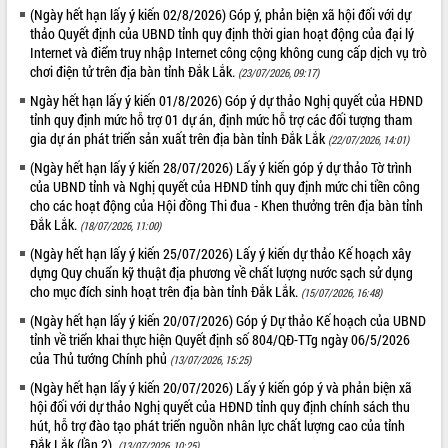
(Ngày hết hạn lấy ý kiến 02/8/2026) Góp ý, phản biện xã hội đối với dự
Lễ truy điệu và an táng hài cốt liệt sĩ
thảo Quyết định của UBND tỉnh quy định thời gian hoạt động của đại lý
tại Nghĩa trang Liệt sĩ xã Sơn Hòa
Internet và điểm truy nhập Internet công cộng không cung cấp dịch vụ trò
Bàn giải pháp tháo gỡ khó khăn trong
chơi điện tử trên địa bàn tỉnh Đắk Lắk.
(23/07/2026, 09:17)
xuất khẩu sầu riêng và triển khai quy
THỐNG KÊ TRUY CẬP
Ngày hết hạn lấy ý kiến 01/8/2026) Góp ý dự thảo Nghị quyết của HĐND
định EUDR
tỉnh quy định mức hỗ trợ 01 dự án, định mức hỗ trợ các đối tượng tham
Thứ trưởng Bộ Nông nghiệp và Môi
Hôm nay:
27132
gia dự án phát triển sản xuất trên địa bàn tỉnh Đắk Lắk
(22/07/2026, 14:01)
trường Nguyễn Hoàng Hiệp khảo sát
Tất cả:
66003274
(Ngày hết hạn lấy ý kiến 28/07/2026) Lấy ý kiến góp ý dự thảo Tờ trình
vùng trồng và doanh nghiệp đóng gói
của UBND tỉnh và Nghị quyết của HĐND tỉnh quy định mức chi tiền công
sầu riêng tại Đắk Lắk
cho các hoạt động của Hội đồng Thi đua - Khen thưởng trên địa bàn tỉnh
Trình diễn nghệ thuật chế biến các
Đắk Lắk.
(18/07/2026, 11:00)
món ăn từ sầu riêng
(Ngày hết hạn lấy ý kiến 25/07/2026) Lấy ý kiến dự thảo Kế hoạch xây
Đắk Lắk công bố Quy hoạch và xúc
dựng Quy chuẩn kỹ thuật địa phương về chất lượng nước sạch sử dụng
tiến đầu tư tỉnh
cho mục đích sinh hoạt trên địa bàn tỉnh Đắk Lắk.
(15/07/2026, 16:48)
Ngành cá ngừ Đắk Lắk chủ động thích
(Ngày hết hạn lấy ý kiến 20/07/2026) Góp ý Dự thảo Kế hoạch của UBND
ứng để giữ vững thị trường xuất khẩu
tỉnh về triển khai thực hiện Quyết định số 804/QĐ-TTg ngày 06/5/2026
Diễn đàn Kinh tế tư nhân Việt Nam đột
của Thủ tướng Chính phủ
(13/07/2026, 15:25)
phá cơ chế - Hợp tác công tư
(Ngày hết hạn lấy ý kiến 20/07/2026) Lấy ý kiến góp ý và phản biện xã
Đề án 06 tạo bước ngoặt đột phá trong
hội đối với dự thảo Nghị quyết của HĐND tỉnh quy định chính sách thu
cải cách hành chính tỉnh Đắk Lắk
hút, hỗ trợ đào tạo phát triển nguồn nhân lực chất lượng cao của tỉnh
Kết nối tour, đẩy mạnh chuyển đổi số
Đắk Lắk (lần 2).
(13/07/2026, 10:25)