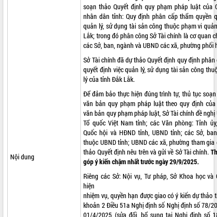
soạn thảo Quyết định quy phạm pháp luật của 
ĐIỂM TIN VĂN BẢN
nhân dân tỉnh: Quy định phân cấp thẩm quyền q
quản lý, sử dụng tài sản công thuộc phạm vi quản
QUY HOẠCH - KẾ HOẠCH
Lắk; trong đó phân công Sở Tài chính là cơ quan ch
các Sở, ban, ngành và UBND các xã, phường phối h
Sở Tài chính đã dự thảo Quyết định quy định phâ
quyết định việc quản lý, sử dụng tài sản công th
lý của tỉnh Đắk Lắk.
Để đảm bảo thực hiện đúng trình tự, thủ tục soạ
văn bản quy phạm pháp luật theo quy định của
văn bản quy phạm pháp luật, Sở Tài chính đề nghị
Tổ quốc Việt Nam tỉnh; các Văn phòng: Tỉnh ủy
Quốc hội và HĐND tỉnh, UBND tỉnh; các Sở, ban
thuộc UBND tỉnh; UBND các xã, phường tham gia g
thảo Quyết định nêu trên và gửi về Sở Tài chính.
Th
Nội dung
góp ý kiến chậm nhất trước ngày 29/9/2025.
Riêng các Sở: Nội vụ, Tư pháp, Sở Khoa học và
hiện
nhiệm vụ, quyền hạn được giao có ý kiến dự thảo t
khoản 2 Điều 51a Nghị định số Nghị định số 78/
01/4/2025 (sửa đổi, bổ sung tại Nghị định số