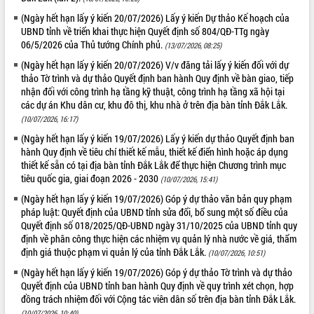
để phát triển du lịch Đắk Lắk
(Ngày hết hạn lấy ý kiến 20/07/2026) Lấy ý kiến Dự thảo Kế hoạch của
Khởi động Dự án Đầu tư xây dựng hạ
UBND tỉnh về triển khai thực hiện Quyết định số 804/QĐ-TTg ngày
tầng kỹ thuật Cụm công nghiệp Tân
06/5/2026 của Thủ tướng Chính phủ.
(13/07/2026, 08:25)
Tiến
(Ngày hết hạn lấy ý kiến 20/07/2026) V/v đăng tải lấy ý kiến đối với dự
Gặp mặt các cơ quan báo chí nhân Kỷ
thảo Tờ trình và dự thảo Quyết định ban hành Quy định về bàn giao, tiếp
niệm 101 năm Ngày Báo chí Cách
nhận đối với công trình hạ tầng kỹ thuật, công trình hạ tầng xã hội tại
mạng Việt Nam
các dự án Khu dân cư, khu đô thị, khu nhà ở trên địa bàn tỉnh Đắk Lắk.
Đắk Lắk sơ kết 4 năm triển khai thực
(10/07/2026, 16:17)
hiện Đề án 06 của Chính phủ
(Ngày hết hạn lấy ý kiến 19/07/2026) Lấy ý kiến dự thảo Quyết định ban
Họp báo thông tin về Hội nghị Công bố
hành Quy định về tiêu chí thiết kế mẫu, thiết kế điển hình hoặc áp dụng
Quy hoạch và Xúc tiến đầu tư tỉnh Đắk
thiết kế sẵn có tại địa bàn tỉnh Đắk Lắk để thực hiện Chương trình mục
Lắk
tiêu quốc gia, giai đoạn 2026 - 2030
(10/07/2026, 15:41)
Khơi thông điểm nghẽn, đẩy nhanh
(Ngày hết hạn lấy ý kiến 19/07/2026) Góp ý dự thảo văn bản quy phạm
giải ngân vốn khắc phục thiên tai
pháp luật: Quyết định của UBND tỉnh sửa đổi, bổ sung một số điều của
HĐND tỉnh thông qua điều chỉnh Quy
Quyết định số 018/2025/QĐ-UBND ngày 31/10/2025 của UBND tỉnh quy
hoạch tỉnh thời kỳ 2021-2030
định về phân công thực hiện các nhiệm vụ quản lý nhà nước về giá, thẩm
định giá thuộc phạm vi quản lý của tỉnh Đắk Lắk.
(10/07/2026, 10:51)
Hội thảo góp ý hồ sơ điều chỉnh quy
hoạch tỉnh Đắk Lắk thời kỳ 2021-2030,
(Ngày hết hạn lấy ý kiến 19/07/2026) Góp ý dự thảo Tờ trình và dự thảo
tầm nhìn đến năm 2050
Quyết định của UBND tỉnh ban hành Quy định về quy trình xét chọn, hợp
đồng trách nhiệm đối với Cộng tác viên dân số trên địa bàn tỉnh Đắk Lắk.
Nâng cao hiệu quả hoạt động của các
(10/07/2026, 10:40)