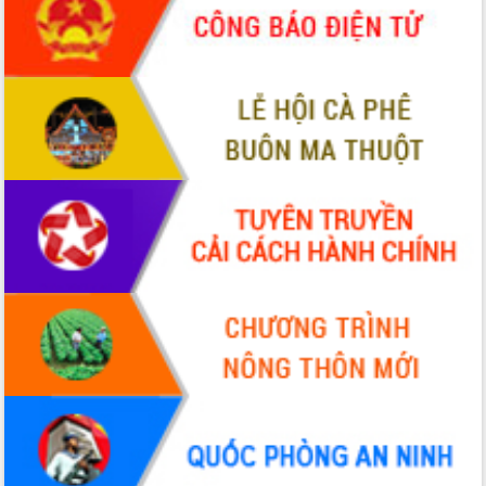
Đắk Lắk: Tôn vinh 46 giải pháp tại Hội
thi Sáng tạo Kỹ thuật 2024 - 2025
Đắk Lắk rà soát, điều chỉnh Đề án 190
về phát triển nuôi trồng thủy sản
Phó Chủ tịch UBND tỉnh Đắk Lắk
Trương Công Thái kiểm tra thực địa
Dự án cao tốc Khánh Hòa - Buôn Ma
Thuột
Định vị cà phê Việt Nam như một “di
sản sống” trong dòng chảy toàn cầu
Xây dựng nông thôn mới: Nâng cao đời
sống người dân từ những mô hình thiết
thực
Quyết liệt tháo gỡ vướng mắc, đẩy
nhanh tiến độ các dự án trọng điểm
trong Khu kinh tế Nam Phú Yên
Hòn Yến phát triển du lịch gắn với bảo
tồn biển
Lấy ý kiến điều chỉnh Quy hoạch tỉnh
Đắk Lắk thời kỳ 2021-2030, tầm nhìn