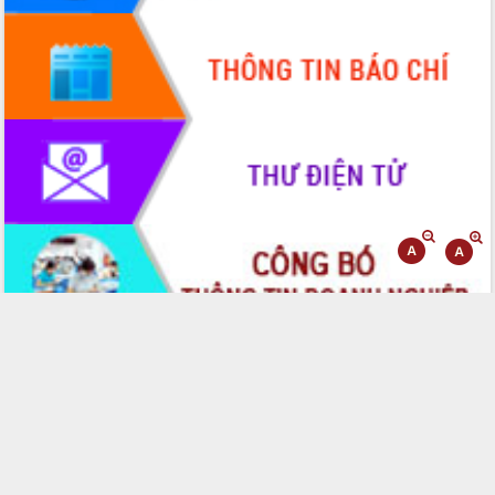
đến năm 2050
Phát động chiến dịch 30 ngày đêm
giải phóng mặt bằng Tuyến đường bộ
ven biển
Đắk Lắk nỗ lực thúc đẩy tăng trưởng
kinh tế từ 10% trở lên trong Quý
II/2026
Đắk Lắk ký kết thỏa thuận hợp tác về
chuyển đổi số giai đoạn 2026 – 2030
với Tập đoàn Bưu chính Viễn thông
Việt Nam
Thứ trưởng Bộ Y tế làm việc với tỉnh
Đắk Lắk về phát triển nhân lực y tế
cho trạm y tế cấp xã
Du lịch Đắk Lắk nâng tầm trải nghiệm
du khách thông qua Hệ thống cơ sở dữ
liệu và Bản đồ số
Tập huấn ứng dụng trí tuệ nhân tạo (AI)
trong thương mại điện tử năm 2026
Đoàn đại biểu Quốc hội tỉnh Đắk Lắk
trao đổi thông tin trước Kỳ họp thứ