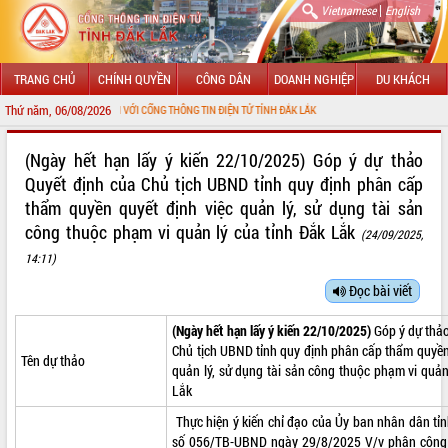
|
Vietnamese
English
TRANG CHỦ
CHÍNH QUYỀN
CÔNG DÂN
DOANH NGHIỆP
DU KHÁCH
Thứ năm, 06/08/2026
CHÀO MỪNG ĐẾN VỚI CỔNG THÔNG TIN ĐIỆN TỬ TỈNH ĐẮK LẮK
GIỚI THIỆU
(Ngày hết hạn lấy ý kiến 22/10/2025) Góp ý dự thảo
Quyết định của Chủ tịch UBND tỉnh quy định phân cấp
LÃNH ĐẠO UBND TỈNH
thẩm quyền quyết định việc quản lý, sử dụng tài sản
công thuộc phạm vi quản lý của tỉnh Đắk Lắk
TIN TỨC SỰ KIỆN
(24/09/2025,
14:11)
SỞ, BAN, NGÀNH
Đọc bài viết
UBND CÁC XÃ, PHƯỜNG
(Ngày hết hạn lấy ý kiến 22/10/2025)
Góp ý dự thả
Chủ tịch UBND tỉnh quy định phân cấp thẩm quyền
THÔNG TIN CHỈ ĐẠO ĐIỀU HÀNH
Tên dự thảo
quản lý, sử dụng tài sản công thuộc phạm vi quản
Lắk
HỆ THỐNG VĂN BẢN
Thực hiện ý kiến chỉ đạo của Ủy ban nhân dân tỉ
VĂN BẢN HĐND TỈNH
số 056/TB-UBND ngày 29/8/2025 V/v phân công 