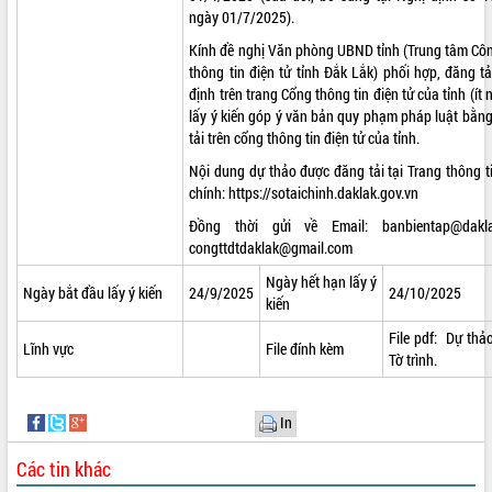
ngày 01/7/2025).
VIDEO
Kính đề nghị Văn phòng UBND tỉnh (Trung tâm Cô
Loading the player...
thông tin điện tử tỉnh Đắk Lắk) phối hợp, đăng t
định trên trang Cổng thông tin điện tử của tỉnh (ít
Lễ truy tặng danh hiệu “Bà Mẹ Việt
lấy ý kiến góp ý văn bản quy phạm pháp luật bằn
Nam Anh hùng” và trao Huân chương
tải trên cổng thông tin điện tử của tỉnh.
Lao động
Nội dung dự thảo được đăng tải tại Trang thông ti
UBND tỉnh Đắk Lắk triển khai nhiệm
chính:
https://sotaichinh.daklak.gov.vn
vụ 6 tháng cuối năm 2026
Đồng thời gửi về Email:
banbientap@dakl
Kỳ họp thứ Hai, Hội đồng nhân dân
congttdtdaklak@gmail.com
tỉnh khóa XI quyết nghị nhiều nội dung
quan trọng
ALBUM ẢNH
Ngày hết hạn lấy ý
Ngày bắt đầu lấy ý kiến
24/9/2025
24/10/2025
Bí thư Tỉnh ủy Lương Nguyễn Minh
kiến
Triết thăm, tặng quà người có công với
File pdf:
Dự thảo
cách mạng
Lĩnh vực
File đính kèm
Tờ trình.
Rà soát, hoàn thiện hệ thống thiết chế
văn hóa, thể thao đáp ứng yêu cầu
phát triển mới
In
Thường trực HĐND tỉnh Đắk Lắk gặp
mặt Đoàn chuyên gia y tế TP. Hồ Chí
Các tin khác
Minh
LIÊN KẾT WEB