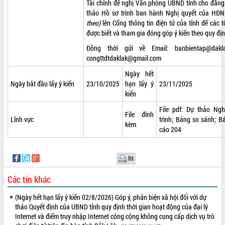
Tài chính đề nghị Văn phòng UBND tỉnh cho đăng 
thảo Hồ sơ trình ban hành Nghị quyết của HĐ
VIDEO
theo)
lên Cổng thông tin điện tử của tỉnh để các 
Loading the player...
được biết và tham gia đóng góp ý kiến theo quy đị
Đồng thời gửi về Email:
banbientap@dakl
Trailer Lễ hội Sầu riêng Đắk Lắk năm
congttdtdaklak@gmail.com
2026
Khám bệnh, cấp phát thuốc miễn phí
Ngày hết
và tặng quà người dân xã Cư Pui
Ngày bắt đầu lấy ý kiến
23/10/2025
hạn lấy ý
23/11/2025
Hội nghị UBND tỉnh Đắk Lắk thường kỳ
kiến
tháng 7/2026
File pdf:
Dự thảo Nghị
File đính
Lễ truy tặng danh hiệu “Bà Mẹ Việt
Lĩnh vực
trình;
Bảng so sánh;
Bá
ALBUM ẢNH
kèm
Nam Anh hùng” và trao Huân chương
cáo 204
Lao động
UBND tỉnh Đắk Lắk triển khai nhiệm
In
vụ 6 tháng cuối năm 2026
Kỳ họp thứ Hai, Hội đồng nhân dân
Các tin khác
tỉnh khóa XI quyết nghị nhiều nội dung
quan trọng
(Ngày hết hạn lấy ý kiến 02/8/2026) Góp ý, phản biện xã hội đối với dự
Bí thư Tỉnh ủy Lương Nguyễn Minh
thảo Quyết định của UBND tỉnh quy định thời gian hoạt động của đại lý
Triết thăm, tặng quà người có công với
Internet và điểm truy nhập Internet công cộng không cung cấp dịch vụ trò
cách mạng
LIÊN KẾT WEB