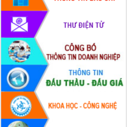
nhanh tiến độ các dự án trọng điểm
trong Khu kinh tế Nam Phú Yên
Hòn Yến phát triển du lịch gắn với bảo
tồn biển
Lấy ý kiến điều chỉnh Quy hoạch tỉnh
Đắk Lắk thời kỳ 2021-2030, tầm nhìn
đến năm 2050
Phát động chiến dịch 30 ngày đêm
giải phóng mặt bằng Tuyến đường bộ
ven biển
Đắk Lắk nỗ lực thúc đẩy tăng trưởng
kinh tế từ 10% trở lên trong Quý
II/2026
Đắk Lắk ký kết thỏa thuận hợp tác về
chuyển đổi số giai đoạn 2026 – 2030
với Tập đoàn Bưu chính Viễn thông
Việt Nam
Thứ trưởng Bộ Y tế làm việc với tỉnh
Đắk Lắk về phát triển nhân lực y tế
cho trạm y tế cấp xã
Du lịch Đắk Lắk nâng tầm trải nghiệm