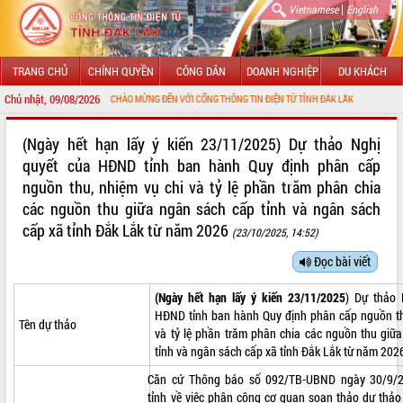
|
Vietnamese
English
TRANG CHỦ
CHÍNH QUYỀN
CÔNG DÂN
DOANH NGHIỆP
DU KHÁCH
Chủ nhật, 09/08/2026
CHÀO MỪNG ĐẾN VỚI CỔNG THÔNG TIN ĐIỆN TỬ TỈNH ĐẮK LẮK
GIỚI THIỆU
(Ngày hết hạn lấy ý kiến 23/11/2025) Dự thảo Nghị
quyết của HĐND tỉnh ban hành Quy định phân cấp
LÃNH ĐẠO UBND TỈNH
nguồn thu, nhiệm vụ chi và tỷ lệ phần trăm phân chia
các nguồn thu giữa ngân sách cấp tỉnh và ngân sách
TIN TỨC SỰ KIỆN
cấp xã tỉnh Đắk Lắk từ năm 2026
(23/10/2025, 14:52)
SỞ, BAN, NGÀNH
Đọc bài viết
UBND CÁC XÃ, PHƯỜNG
(Ngày hết hạn lấy ý kiến 23/11/2025
) Dự thảo 
HĐND tỉnh ban hành Quy định phân cấp nguồn th
THÔNG TIN CHỈ ĐẠO ĐIỀU HÀNH
Tên dự thảo
và tỷ lệ phần trăm phân chia các nguồn thu giữ
tỉnh và ngân sách cấp xã tỉnh Đắk Lắk từ năm 202
HỆ THỐNG VĂN BẢN
Căn cứ Thông báo số 092/TB-UBND ngày 30/9/
VĂN BẢN HĐND TỈNH
tỉnh về việc phân công cơ quan soạn thảo dự thảo