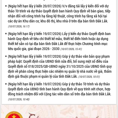
ứng để giữ vững thị trường xuất khẩu
(Ngày hết hạn lấy ý kiến 20/07/2026) V/v đăng tải lấy ý kiến đối với dự
Diễn đàn Kinh tế tư nhân Việt Nam đột
thảo Tờ trình và dự thảo Quyết định ban hành Quy định về bàn giao, tiếp
phá cơ chế - Hợp tác công tư
nhận đối với công trình hạ tầng kỹ thuật, công trình hạ tầng xã hội tại
các dự án Khu dân cư, khu đô thị, khu nhà ở trên địa bàn tỉnh Đắk Lắk.
Đề án 06 tạo bước ngoặt đột phá trong
cải cách hành chính tỉnh Đắk Lắk
(10/07/2026, 16:17)
Kết nối tour, đẩy mạnh chuyển đổi số
(Ngày hết hạn lấy ý kiến 19/07/2026) Lấy ý kiến dự thảo Quyết định ban
để phát triển du lịch Đắk Lắk
hành Quy định về tiêu chí thiết kế mẫu, thiết kế điển hình hoặc áp dụng
thiết kế sẵn có tại địa bàn tỉnh Đắk Lắk để thực hiện Chương trình mục
Khởi động Dự án Đầu tư xây dựng hạ
tiêu quốc gia, giai đoạn 2026 - 2030
(10/07/2026, 15:41)
tầng kỹ thuật Cụm công nghiệp Tân
Tiến
(Ngày hết hạn lấy ý kiến 19/07/2026) Góp ý dự thảo văn bản quy phạm
pháp luật: Quyết định của UBND tỉnh sửa đổi, bổ sung một số điều của
Gặp mặt các cơ quan báo chí nhân Kỷ
Quyết định số 018/2025/QĐ-UBND ngày 31/10/2025 của UBND tỉnh quy
niệm 101 năm Ngày Báo chí Cách
định về phân công thực hiện các nhiệm vụ quản lý nhà nước về giá, thẩm
mạng Việt Nam
định giá thuộc phạm vi quản lý của tỉnh Đắk Lắk.
(10/07/2026, 10:51)
Đắk Lắk sơ kết 4 năm triển khai thực
(Ngày hết hạn lấy ý kiến 19/07/2026) Góp ý dự thảo Tờ trình và dự thảo
hiện Đề án 06 của Chính phủ
Quyết định của UBND tỉnh ban hành Quy định về quy trình xét chọn, hợp
Họp báo thông tin về Hội nghị Công bố
đồng trách nhiệm đối với Cộng tác viên dân số trên địa bàn tỉnh Đắk Lắk.
Quy hoạch và Xúc tiến đầu tư tỉnh Đắk
(10/07/2026, 10:40)
Lắk
Khơi thông điểm nghẽn, đẩy nhanh
giải ngân vốn khắc phục thiên tai