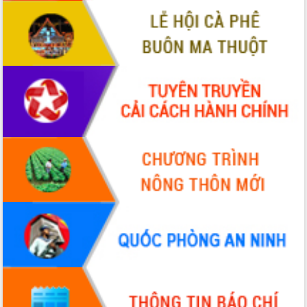
hiện nhiệm vụ quản lý tài sản công
hàng tuần
Tháo gỡ những vướng mắc, đẩy mạnh
công tác cải cách thủ tục hành chính
tại Trung tâm Phục vụ hành chính
công tỉnh
Đắk Lắk: Tôn vinh 46 giải pháp tại Hội
thi Sáng tạo Kỹ thuật 2024 - 2025
Đắk Lắk rà soát, điều chỉnh Đề án 190
về phát triển nuôi trồng thủy sản
Phó Chủ tịch UBND tỉnh Đắk Lắk
Trương Công Thái kiểm tra thực địa
Dự án cao tốc Khánh Hòa - Buôn Ma
Thuột
Định vị cà phê Việt Nam như một “di
sản sống” trong dòng chảy toàn cầu
Xây dựng nông thôn mới: Nâng cao đời
sống người dân từ những mô hình thiết
thực
Quyết liệt tháo gỡ vướng mắc, đẩy