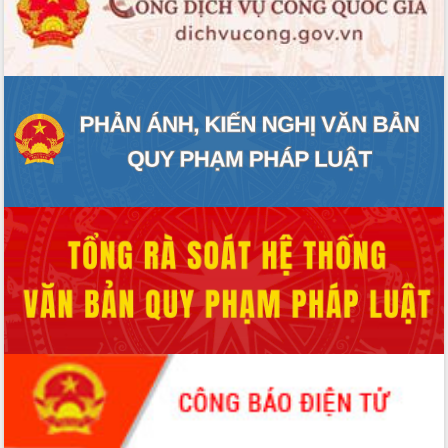
HĐND tỉnh thông qua điều chỉnh Quy
hoạch tỉnh thời kỳ 2021-2030
Hội thảo góp ý hồ sơ điều chỉnh quy
hoạch tỉnh Đắk Lắk thời kỳ 2021-2030,
tầm nhìn đến năm 2050
Nâng cao hiệu quả hoạt động của các
doanh nghiệp nhà nước
Hội nghị triển khai kết nối mạng
truyền số liệu chuyên dùng phục vụ cơ
quan Đảng, Nhà nước
Lễ phát động chuỗi hoạt động chung
tay làm sạch môi trường
Xã Ea Kar bước chuyển mình trong
công tác cải cách hành chính mô hình
mới
UBND tỉnh họp báo định kỳ tháng 4
năm 2026
Hội thảo khoa học “Giải pháp thúc đẩy
phát triển nền kinh tế xanh tại tỉnh
Đắk Lắk”
Tăng cường giám sát, đôn đốc thực