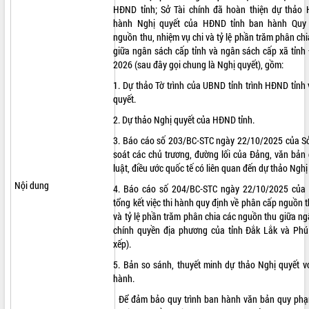
HĐND tỉnh; Sở Tài chính đã hoàn thiện dự thảo 
ĐIỂM TIN VĂN BẢN
hành Nghị quyết của HĐND tỉnh ban hành Quy
nguồn thu, nhiệm vụ chi và tỷ lệ phần trăm phân ch
QUY HOẠCH - KẾ HOẠCH
giữa ngân sách cấp tỉnh và ngân sách cấp xã tỉnh
2026 (sau đây gọi chung là Nghị quyết), gồm:
1. Dự thảo Tờ trình của UBND tỉnh trình HĐND tỉnh
quyết.
2. Dự thảo Nghị quyết của HĐND tỉnh.
3. Báo cáo số 203/BC-STC ngày 22/10/2025 của Sở 
soát các chủ trương, đường lối của Đảng, văn bả
luật, điều ước quốc tế có liên quan đến dự thảo Nghị
Nội dung
4. Báo cáo số 204/BC-STC ngày 22/10/2025 của 
tổng kết việc thi hành quy định về phân cấp nguồn t
và tỷ lệ phần trăm phân chia các nguồn thu giữa n
chính quyền địa phương của tỉnh Đắk Lắk và Phú
xếp).
5. Bản so sánh, thuyết minh dự thảo Nghị quyết vớ
hành.
Để đảm bảo quy trình ban hành văn bản quy phạ