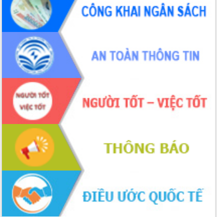
du khách thông qua Hệ thống cơ sở dữ
liệu và Bản đồ số
Tập huấn ứng dụng trí tuệ nhân tạo (AI)
trong thương mại điện tử năm 2026
Đoàn đại biểu Quốc hội tỉnh Đắk Lắk
trao đổi thông tin trước Kỳ họp thứ
nhất, Quốc hội khóa XVI
Quyết liệt cải cách hành chính, khơi
thông nguồn lực phát triển
Nâng cao hiệu lực, hiệu quả HĐND
tỉnh thông qua hiện đại hóa hành chính
Xã Ea Phê gắn cải cách hành chính với
chuyển đổi số
Phó Chủ tịch Thường trực UBND tỉnh
Hồ Thị Nguyên Thảo làm việc tại Trung
tâm Phục vụ hành chính công xã Ea
Phê
Xây dựng nền hành chính số đồng
hành cùng nông dân dân, doanh nghiệp
Giai đoạn 2026-2030, Đắk Lắk phấn