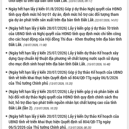
chơi điện tử trên địa bàn tỉnh Đắk Lắk.
(23/07/2026, 09:17)
Rà soát, hoàn thiện hệ thống thiết chế
Ngày hết hạn lấy ý kiến 01/8/2026) Góp ý dự thảo Nghị quyết của HĐND
văn hóa, thể thao đáp ứng yêu cầu
tỉnh quy định mức hỗ trợ 01 dự án, định mức hỗ trợ các đối tượng tham
phát triển mới
gia dự án phát triển sản xuất trên địa bàn tỉnh Đắk Lắk
(22/07/2026, 14:01)
Thường trực HĐND tỉnh Đắk Lắk gặp
THỐNG KÊ TRUY CẬP
(Ngày hết hạn lấy ý kiến 28/07/2026) Lấy ý kiến góp ý dự thảo Tờ trình
mặt Đoàn chuyên gia y tế TP. Hồ Chí
của UBND tỉnh và Nghị quyết của HĐND tỉnh quy định mức chi tiền công
Minh
Hôm nay:
19698
cho các hoạt động của Hội đồng Thi đua - Khen thưởng trên địa bàn tỉnh
Lễ truy điệu và an táng hài cốt liệt sĩ
Đắk Lắk.
Tất cả:
66105366
(18/07/2026, 11:00)
tại Nghĩa trang Liệt sĩ xã Sơn Hòa
(Ngày hết hạn lấy ý kiến 25/07/2026) Lấy ý kiến dự thảo Kế hoạch xây
Bàn giải pháp tháo gỡ khó khăn trong
dựng Quy chuẩn kỹ thuật địa phương về chất lượng nước sạch sử dụng
xuất khẩu sầu riêng và triển khai quy
cho mục đích sinh hoạt trên địa bàn tỉnh Đắk Lắk.
(15/07/2026, 16:48)
định EUDR
(Ngày hết hạn lấy ý kiến 20/07/2026) Góp ý Dự thảo Kế hoạch của UBND
Thứ trưởng Bộ Nông nghiệp và Môi
tỉnh về triển khai thực hiện Quyết định số 804/QĐ-TTg ngày 06/5/2026
trường Nguyễn Hoàng Hiệp khảo sát
của Thủ tướng Chính phủ
(13/07/2026, 15:25)
vùng trồng và doanh nghiệp đóng gói
(Ngày hết hạn lấy ý kiến 20/07/2026) Lấy ý kiến góp ý và phản biện xã
sầu riêng tại Đắk Lắk
hội đối với dự thảo Nghị quyết của HĐND tỉnh quy định chính sách thu
Trình diễn nghệ thuật chế biến các
hút, hỗ trợ đào tạo phát triển nguồn nhân lực chất lượng cao của tỉnh
món ăn từ sầu riêng
Đắk Lắk (lần 2).
(13/07/2026, 10:25)
Đắk Lắk công bố Quy hoạch và xúc
(Ngày hết hạn lấy ý kiến 20/07/2026) Lấy ý kiến Dự thảo Kế hoạch của
tiến đầu tư tỉnh
UBND tỉnh về triển khai thực hiện Quyết định số 804/QĐ-TTg ngày
Ngành cá ngừ Đắk Lắk chủ động thích
06/5/2026 của Thủ tướng Chính phủ.
(13/07/2026, 08:25)