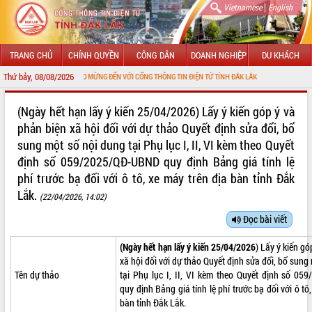
|
Vietnamese
English
TRANG CHỦ
CHÍNH QUYỀN
CÔNG DÂN
DOANH NGHIỆP
DU KHÁCH
Thứ bảy, 08/08/2026
CHÀO MỪNG ĐẾN VỚI CỔNG THÔNG TIN ĐIỆN TỬ TỈNH ĐẮK LẮK
GIỚI THIỆU
(Ngày hết hạn lấy ý kiến 25/04/2026) Lấy ý kiến góp ý và
phản biện xã hội đối với dự thảo Quyết định sửa đổi, bổ
LÃNH ĐẠO UBND TỈNH
sung một số nội dung tại Phụ lục I, II, VI kèm theo Quyết
định số 059/2025/QĐ-UBND quy định Bảng giá tính lệ
TIN TỨC SỰ KIỆN
phí trước bạ đối với ô tô, xe máy trên địa bàn tỉnh Đắk
SỞ, BAN, NGÀNH
Lắk.
(22/04/2026, 14:02)
UBND CÁC XÃ, PHƯỜNG
Đọc bài viết
THÔNG TIN CHỈ ĐẠO ĐIỀU HÀNH
(Ngày hết hạn lấy ý kiến 25/04/2026
) Lấy ý kiến gó
xã hội đối với dự thảo Quyết định sửa đổi, bổ sung
HỆ THỐNG VĂN BẢN
Tên dự thảo
tại Phụ lục I, II, VI kèm theo Quyết định số 0
quy định Bảng giá tính lệ phí trước bạ đối với ô tô
bàn tỉnh Đắk Lắk.
VĂN BẢN HĐND TỈNH