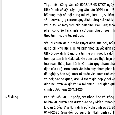
Thực hiện Công văn số 5023/UBND-ĐTKT ngày
ĐIỂM TIN VĂN BẢN
UBND tỉnh về việc xây dựng văn bản QPPL của UBN
bổ sung một số nội dung tại Phụ lục I, II, VI kèm
QUY HOẠCH - KẾ HOẠCH
số 059/2025/QĐ-UBND quy định Bảng giá tính lệ p
với ô tô, xe máy trên địa bàn tỉnh Đắk Lắk; the
phân công Sở Tài chính là cơ quan chủ trì soạn t
theo trình tự, thủ tục rút gọn.
Sở Tài chính đã dự thảo Quyết định sửa đổi, bổ 
dung tại Phụ lục I, II, VI kèm theo Quyết định 
UBND quy định Bảng giá tính lệ phí trước bạ đối 
trên địa bàn tỉnh Đắk Lắk. Để đảm bảo thực hiện đú
tục soạn thảo, ban hành văn bản quy phạm phá
định của Luật Ban hành văn bản quy phạm pháp lu
đề nghị Ủy ban Mặt trận Tổ quốc Việt Nam tỉnh có 
xã hội; các cơ quan, đơn vị tham gia góp ý đối v
định nêu trên và gửi về Sở Tài chính. Thời gian gửi
chính
trước ngày 25/4/2025
.
Nội dung
Các Sở: Nội vụ, Tư pháp, Sở Khoa học và Công
nhiệm vụ, quyền hạn được giao có ý kiến dự thảo t
khoản 2 Điều 51a Nghị định số Nghị định số 78/
01/4/2025 (sửa đổi, bổ sung tại Nghị định số