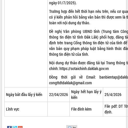
ngày 01/7/2025).
VIDEO
Trường hợp đến hết thời hạn nêu trên, nếu cơ qu
có ý kiến phản hồi bằng văn bản thì được xem là
Loading the player...
toàn với nội dung dự thảo.
Khám bệnh, cấp phát thuốc miễn phí
Đề nghị Văn phòng UBND tỉnh (Trung tâm Côn
và tặng quà người dân xã Cư Pui
thông tin điện tử tỉnh Đắk Lắk) phối hợp, đăng t
Hội nghị UBND tỉnh Đắk Lắk thường kỳ
định trên trang Cổng thông tin điện tử của tỉnh để 
tháng 7/2026
văn bản quy phạm pháp luật bằng hình thức đăn
Lễ truy tặng danh hiệu “Bà Mẹ Việt
thông tin điện tử của tỉnh.
Nam Anh hùng” và trao Huân chương
Nội dung dự thảo được đăng tải tại Trang thông ti
Lao động
chính: https://sotaichinh.daklak.gov.vn
ALBUM ẢNH
UBND tỉnh Đắk Lắk triển khai nhiệm
Đồng thời gửi về Email:
banbientap@dakl
vụ 6 tháng cuối năm 2026
congttdtdaklak@gmail.com
Kỳ họp thứ Hai, Hội đồng nhân dân
tỉnh khóa XI quyết nghị nhiều nội dung
Ngày hết hạn lấy ý
Ngày bắt đầu lấy ý kiến
22/04/2026
25/4/2026
quan trọng
kiến
Bí thư Tỉnh ủy Lương Nguyễn Minh
File pdf:
DT Tờ
Triết thăm, tặng quà người có công với
Lĩnh vực
File đính kèm
định
.
cách mạng
Rà soát, hoàn thiện hệ thống thiết chế
văn hóa, thể thao đáp ứng yêu cầu
LIÊN KẾT WEB