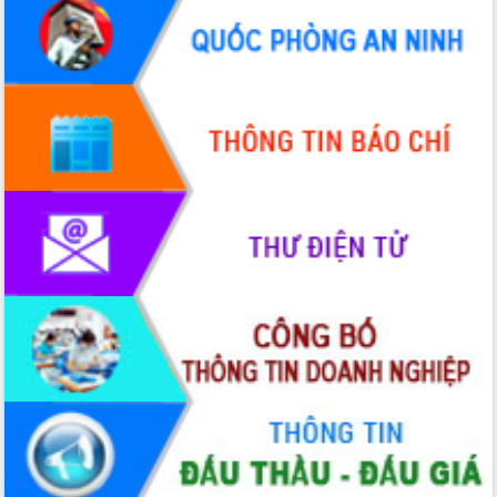
Hòn Yến phát triển du lịch gắn với bảo
tồn biển
Lấy ý kiến điều chỉnh Quy hoạch tỉnh
Đắk Lắk thời kỳ 2021-2030, tầm nhìn
đến năm 2050
Phát động chiến dịch 30 ngày đêm
giải phóng mặt bằng Tuyến đường bộ
ven biển
Đắk Lắk nỗ lực thúc đẩy tăng trưởng
kinh tế từ 10% trở lên trong Quý
II/2026
Đắk Lắk ký kết thỏa thuận hợp tác về
chuyển đổi số giai đoạn 2026 – 2030
với Tập đoàn Bưu chính Viễn thông
Việt Nam
Thứ trưởng Bộ Y tế làm việc với tỉnh
Đắk Lắk về phát triển nhân lực y tế
cho trạm y tế cấp xã
Du lịch Đắk Lắk nâng tầm trải nghiệm
du khách thông qua Hệ thống cơ sở dữ
liệu và Bản đồ số