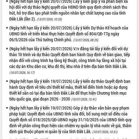
(Ngày hết hạn lấy ý kiến 20/07/2026) Lấy ý kiến góp ý và phản biện xã
phá cơ chế - Hợp tác công tư
hội đối với dự thảo Nghị quyết của HĐND tỉnh quy định chính sách thu
Đề án 06 tạo bước ngoặt đột phá trong
hút, hỗ trợ đào tạo phát triển nguồn nhân lực chất lượng cao của tỉnh
cải cách hành chính tỉnh Đắk Lắk
Đắk Lắk (lần 2).
(13/07/2026, 10:25)
Kết nối tour, đẩy mạnh chuyển đổi số
(Ngày hết hạn lấy ý kiến 20/07/2026) Lấy ý kiến Dự thảo Kế hoạch của
để phát triển du lịch Đắk Lắk
UBND tỉnh về triển khai thực hiện Quyết định số 804/QĐ-TTg ngày
Khởi động Dự án Đầu tư xây dựng hạ
06/5/2026 của Thủ tướng Chính phủ.
(13/07/2026, 08:25)
tầng kỹ thuật Cụm công nghiệp Tân
(Ngày hết hạn lấy ý kiến 20/07/2026) V/v đăng tải lấy ý kiến đối với dự
Tiến
thảo Tờ trình và dự thảo Quyết định ban hành Quy định về bàn giao, tiếp
Gặp mặt các cơ quan báo chí nhân Kỷ
nhận đối với công trình hạ tầng kỹ thuật, công trình hạ tầng xã hội tại
niệm 101 năm Ngày Báo chí Cách
các dự án Khu dân cư, khu đô thị, khu nhà ở trên địa bàn tỉnh Đắk Lắk.
mạng Việt Nam
(10/07/2026, 16:17)
Đắk Lắk sơ kết 4 năm triển khai thực
(Ngày hết hạn lấy ý kiến 19/07/2026) Lấy ý kiến dự thảo Quyết định ban
hiện Đề án 06 của Chính phủ
hành Quy định về tiêu chí thiết kế mẫu, thiết kế điển hình hoặc áp dụng
thiết kế sẵn có tại địa bàn tỉnh Đắk Lắk để thực hiện Chương trình mục
Họp báo thông tin về Hội nghị Công bố
tiêu quốc gia, giai đoạn 2026 - 2030
Quy hoạch và Xúc tiến đầu tư tỉnh Đắk
(10/07/2026, 15:41)
Lắk
(Ngày hết hạn lấy ý kiến 19/07/2026) Góp ý dự thảo văn bản quy phạm
Khơi thông điểm nghẽn, đẩy nhanh
pháp luật: Quyết định của UBND tỉnh sửa đổi, bổ sung một số điều của
giải ngân vốn khắc phục thiên tai
Quyết định số 018/2025/QĐ-UBND ngày 31/10/2025 của UBND tỉnh quy
định về phân công thực hiện các nhiệm vụ quản lý nhà nước về giá, thẩm
HĐND tỉnh thông qua điều chỉnh Quy
định giá thuộc phạm vi quản lý của tỉnh Đắk Lắk.
(10/07/2026, 10:51)
hoạch tỉnh thời kỳ 2021-2030