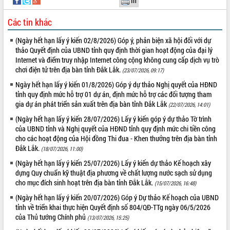
In
phát triển mới
Các tin khác
Thường trực HĐND tỉnh Đắk Lắk gặp
mặt Đoàn chuyên gia y tế TP. Hồ Chí
(Ngày hết hạn lấy ý kiến 02/8/2026) Góp ý, phản biện xã hội đối với dự
Minh
THỐNG KÊ TRUY CẬP
thảo Quyết định của UBND tỉnh quy định thời gian hoạt động của đại lý
Lễ truy điệu và an táng hài cốt liệt sĩ
Internet và điểm truy nhập Internet công cộng không cung cấp dịch vụ trò
tại Nghĩa trang Liệt sĩ xã Sơn Hòa
Hôm nay:
3244
chơi điện tử trên địa bàn tỉnh Đắk Lắk.
(23/07/2026, 09:17)
Bàn giải pháp tháo gỡ khó khăn trong
Tất cả:
66088912
Ngày hết hạn lấy ý kiến 01/8/2026) Góp ý dự thảo Nghị quyết của HĐND
xuất khẩu sầu riêng và triển khai quy
tỉnh quy định mức hỗ trợ 01 dự án, định mức hỗ trợ các đối tượng tham
định EUDR
gia dự án phát triển sản xuất trên địa bàn tỉnh Đắk Lắk
(22/07/2026, 14:01)
Thứ trưởng Bộ Nông nghiệp và Môi
(Ngày hết hạn lấy ý kiến 28/07/2026) Lấy ý kiến góp ý dự thảo Tờ trình
trường Nguyễn Hoàng Hiệp khảo sát
của UBND tỉnh và Nghị quyết của HĐND tỉnh quy định mức chi tiền công
vùng trồng và doanh nghiệp đóng gói
cho các hoạt động của Hội đồng Thi đua - Khen thưởng trên địa bàn tỉnh
sầu riêng tại Đắk Lắk
Đắk Lắk.
(18/07/2026, 11:00)
Trình diễn nghệ thuật chế biến các
(Ngày hết hạn lấy ý kiến 25/07/2026) Lấy ý kiến dự thảo Kế hoạch xây
món ăn từ sầu riêng
dựng Quy chuẩn kỹ thuật địa phương về chất lượng nước sạch sử dụng
Đắk Lắk công bố Quy hoạch và xúc
cho mục đích sinh hoạt trên địa bàn tỉnh Đắk Lắk.
(15/07/2026, 16:48)
tiến đầu tư tỉnh
(Ngày hết hạn lấy ý kiến 20/07/2026) Góp ý Dự thảo Kế hoạch của UBND
Ngành cá ngừ Đắk Lắk chủ động thích
tỉnh về triển khai thực hiện Quyết định số 804/QĐ-TTg ngày 06/5/2026
ứng để giữ vững thị trường xuất khẩu
của Thủ tướng Chính phủ
(13/07/2026, 15:25)
Diễn đàn Kinh tế tư nhân Việt Nam đột