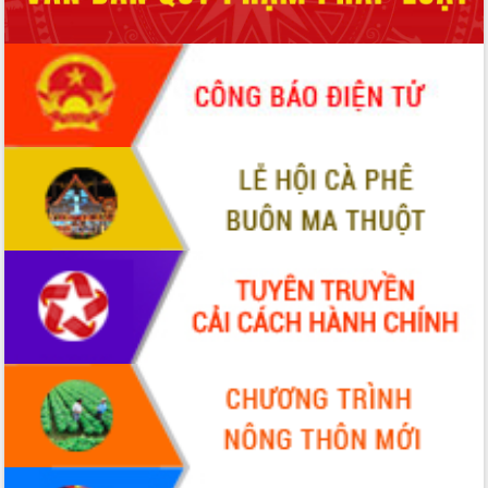
Tháo gỡ những vướng mắc, đẩy mạnh
công tác cải cách thủ tục hành chính
tại Trung tâm Phục vụ hành chính
công tỉnh
Đắk Lắk: Tôn vinh 46 giải pháp tại Hội
thi Sáng tạo Kỹ thuật 2024 - 2025
Đắk Lắk rà soát, điều chỉnh Đề án 190
về phát triển nuôi trồng thủy sản
Phó Chủ tịch UBND tỉnh Đắk Lắk
Trương Công Thái kiểm tra thực địa
Dự án cao tốc Khánh Hòa - Buôn Ma
Thuột
Định vị cà phê Việt Nam như một “di
sản sống” trong dòng chảy toàn cầu
Xây dựng nông thôn mới: Nâng cao đời
sống người dân từ những mô hình thiết
thực
Quyết liệt tháo gỡ vướng mắc, đẩy
nhanh tiến độ các dự án trọng điểm
trong Khu kinh tế Nam Phú Yên