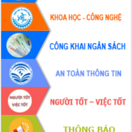
Tập huấn ứng dụng trí tuệ nhân tạo (AI)
trong thương mại điện tử năm 2026
Đoàn đại biểu Quốc hội tỉnh Đắk Lắk
trao đổi thông tin trước Kỳ họp thứ
nhất, Quốc hội khóa XVI
Quyết liệt cải cách hành chính, khơi
thông nguồn lực phát triển
Nâng cao hiệu lực, hiệu quả HĐND
tỉnh thông qua hiện đại hóa hành chính
Xã Ea Phê gắn cải cách hành chính với
chuyển đổi số
Phó Chủ tịch Thường trực UBND tỉnh
Hồ Thị Nguyên Thảo làm việc tại Trung
tâm Phục vụ hành chính công xã Ea
Phê
Xây dựng nền hành chính số đồng
hành cùng nông dân dân, doanh nghiệp
Giai đoạn 2026-2030, Đắk Lắk phấn
đấu có 77% xã đạt chuẩn nông thôn
mới