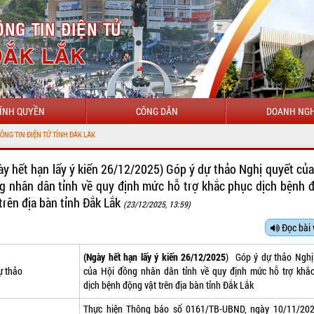
ÍNH QUYỀN
CÔNG DÂN
DOANH NGH
ày hết hạn lấy ý kiến 26/12/2025) Góp ý dự thảo Nghị quyết của
g nhân dân tỉnh về quy định mức hỗ trợ khắc phục dịch bệnh 
 trên địa bàn tỉnh Đắk Lắk
(23/12/2025, 13:59)
Đọc bài 
(Ngày hết hạn lấy ý kiến 26/12/2025
) Góp ý dự thảo Nghị
ự thảo
của Hội đồng nhân dân tỉnh về quy định mức hỗ trợ khắ
dịch bệnh động vật trên địa bàn tỉnh Đắk Lắk
Thực hiện Thông báo số 0161/TB-UBND, ngày 10/11/20