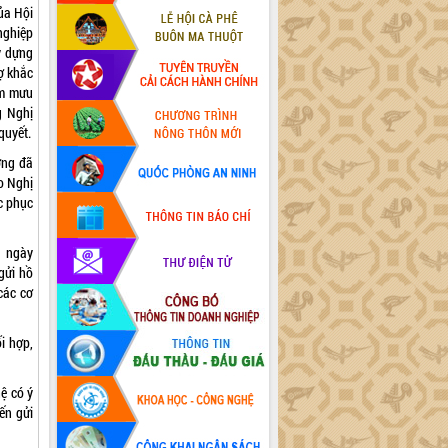
ủa Hội
nghiệp
ây dựng
ợ khắc
am mưu
g Nghị
quyết.
ờng đã
ảo Nghị
c phục
P ngày
gửi hồ
các cơ
i hợp,
ệ có ý
ến gửi