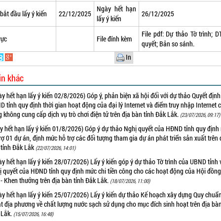
Ngày hết hạn
bắt đầu lấy ý kiến
22/12/2025
26/12/2025
lấy ý kiến
File pdf:
Dự thảo Tờ trình;
D
vực
File đính kèm
quyết
;
Bản so sánh.
In
in khác
y hết hạn lấy ý kiến 02/8/2026) Góp ý, phản biện xã hội đối với dự thảo Quyết địn
 tỉnh quy định thời gian hoạt động của đại lý Internet và điểm truy nhập Internet 
 không cung cấp dịch vụ trò chơi điện tử trên địa bàn tỉnh Đắk Lắk.
(23/07/2026, 09:17)
y hết hạn lấy ý kiến 01/8/2026) Góp ý dự thảo Nghị quyết của HĐND tỉnh quy định
rợ 01 dự án, định mức hỗ trợ các đối tượng tham gia dự án phát triển sản xuất trên 
 tỉnh Đắk Lắk
(22/07/2026, 14:01)
y hết hạn lấy ý kiến 28/07/2026) Lấy ý kiến góp ý dự thảo Tờ trình của UBND tỉnh 
ị quyết của HĐND tỉnh quy định mức chi tiền công cho các hoạt động của Hội đồng
- Khen thưởng trên địa bàn tỉnh Đắk Lắk.
(18/07/2026, 11:00)
y hết hạn lấy ý kiến 25/07/2026) Lấy ý kiến dự thảo Kế hoạch xây dựng Quy chuẩ
t địa phương về chất lượng nước sạch sử dụng cho mục đích sinh hoạt trên địa bàn
 Lắk.
(15/07/2026, 16:48)