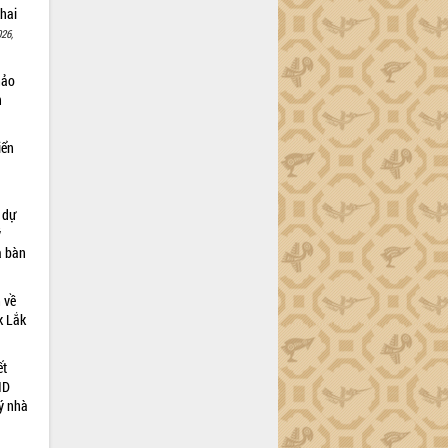
khai
26,
hảo
n
iển
à dự
ỹ
a bàn
 về
ắk Lắk
ết
ND
ý nhà