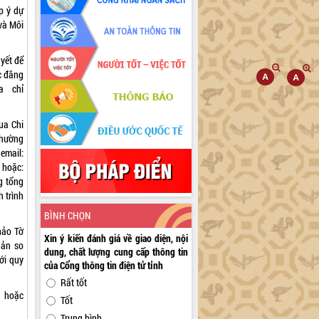
p ý dự
và Môi
yết để
c đăng
a chỉ
ua Chi
phường
ail:
oặc:
g tổng
 trình
BÌNH CHỌN
hảo Tờ
Xin ý kiến đánh giá về giao diện, nội
Bản so
dung, chất lượng cung cấp thông tin
ới quy
của Cổng thông tin điện tử tỉnh
Rất tốt
n hoặc
Tốt
Trung bình