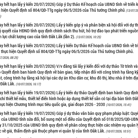
y hết hạn lấy ý kiến 20/07/2026) Góp ý Dự thảo Kế hoạch của UBND tỉnh về triển 
c hiện Quyết định số 804/QĐ-TTg ngày 06/5/2026 của Thủ tướng Chính phủ
(13/07/20
)
y hết hạn lấy ý kiến 20/07/2026) Lấy ý kiến góp ý và phản biện xã hội đối với dự t
 quyết của HĐND tỉnh quy định chính sách thu hút, hỗ trợ đào tạo phát triển nguồ
 lực chất lượng cao của tỉnh Đắk Lắk (lần 2).
(13/07/2026, 10:25)
y hết hạn lấy ý kiến 20/07/2026) Lấy ý kiến Dự thảo Kế hoạch của UBND tỉnh về tr
i thực hiện Quyết định số 804/QĐ-TTg ngày 06/5/2026 của Thủ tướng Chính phủ.
7/2026, 08:25)
y hết hạn lấy ý kiến 20/07/2026) V/v đăng tải lấy ý kiến đối với dự thảo Tờ trình v
 Quyết định ban hành Quy định về bàn giao, tiếp nhận đối với công trình hạ tầng k
t, công trình hạ tầng xã hội tại các dự án Khu dân cư, khu đô thị, khu nhà ở trên đị
 Đắk Lắk.
(10/07/2026, 16:17)
y hết hạn lấy ý kiến 19/07/2026) Lấy ý kiến dự thảo Quyết định ban hành Quy định
 chí thiết kế mẫu, thiết kế điển hình hoặc áp dụng thiết kế sẵn có tại địa bàn tỉnh Đ
hực hiện Chương trình mục tiêu quốc gia, giai đoạn 2026 - 2030
(10/07/2026, 15:41)
y hết hạn lấy ý kiến 19/07/2026) Góp ý dự thảo văn bản quy phạm pháp luật: Quy
h của UBND tỉnh sửa đổi, bổ sung một số điều của Quyết định số 018/2025/QĐ-UB
y 31/10/2025 của UBND tỉnh quy định về phân công thực hiện các nhiệm vụ quản l
 về giá, thẩm định giá thuộc phạm vi quản lý của tỉnh Đắk Lắk.
(10/07/2026, 10:51)