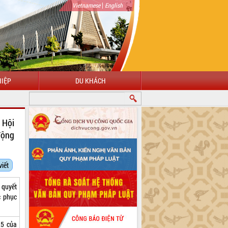
|
Vietnamese
English
IỆP
DU KHÁCH
CHÀO MỪNG ĐẾN VỚI CỔNG THÔNG TIN ĐIỆN TỬ TỈNH ĐẮK LẮK
 Hội
động
viết
 quyết
c phục
25 của