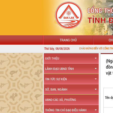
TRANG CHỦ
CH
Thứ bảy, 08/08/2026
GIỚI THIỆU
(Ng
đồn
LÃNH ĐẠO UBND TỈNH
vật
TIN TỨC SỰ KIỆN
SỞ, BAN, NGÀNH
Tên d
UBND CÁC XÃ, PHƯỜNG
THÔNG TIN CHỈ ĐẠO ĐIỀU HÀNH