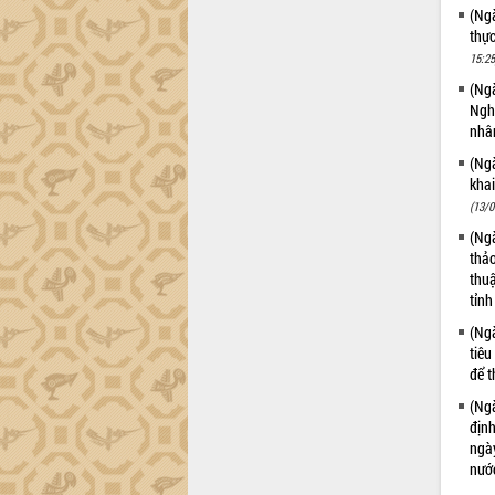
trường Nguyễn Hoàng Hiệp khảo sát
(Ngà
vùng trồng và doanh nghiệp đóng gói
thự
sầu riêng tại Đắk Lắk
15:25
Trình diễn nghệ thuật chế biến các
(Ngà
món ăn từ sầu riêng
Nghị
Đắk Lắk công bố Quy hoạch và xúc
nhân
tiến đầu tư tỉnh
(Ngà
Ngành cá ngừ Đắk Lắk chủ động thích
kha
ứng để giữ vững thị trường xuất khẩu
(13/0
Diễn đàn Kinh tế tư nhân Việt Nam đột
(Ngà
phá cơ chế - Hợp tác công tư
thảo
Đề án 06 tạo bước ngoặt đột phá trong
thuậ
cải cách hành chính tỉnh Đắk Lắk
tỉnh
Kết nối tour, đẩy mạnh chuyển đổi số
(Ngà
để phát triển du lịch Đắk Lắk
tiêu
để t
Khởi động Dự án Đầu tư xây dựng hạ
tầng kỹ thuật Cụm công nghiệp Tân
(Ngà
Tiến
địn
Gặp mặt các cơ quan báo chí nhân Kỷ
ngà
niệm 101 năm Ngày Báo chí Cách
nước
mạng Việt Nam