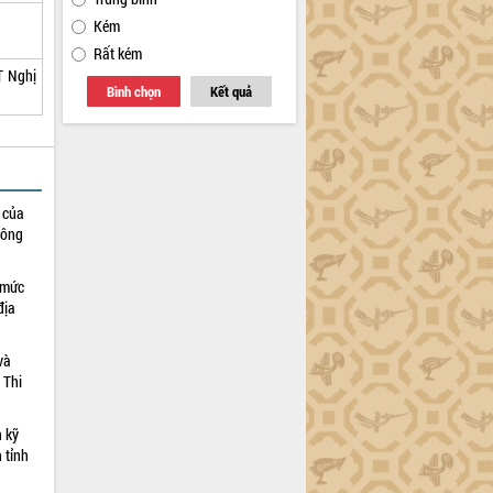
Kém
Rất kém
T Nghị
Bình chọn
Kết quả
h của
công
 mức
địa
và
 Thi
n kỹ
 tỉnh