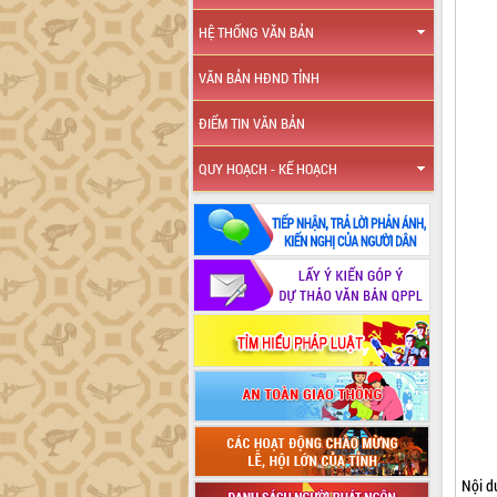
HỆ THỐNG VĂN BẢN
VĂN BẢN HĐND TỈNH
ĐIỂM TIN VĂN BẢN
QUY HOẠCH - KẾ HOẠCH
Nội d