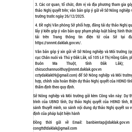
3. Các cơ quan, tổ chức, đơn vị và địa phương tham gia gó
thảo Nghị quyết trên; văn bản góp ý gửi về Sở Nông nghiệp 
trường trước ngày 26/12/2025.
4. Đề nghị Văn phòng Sở phối hợp, đăng tải dự thảo Nghị qu
lấy ý kiến góp ý văn bản quy phạm pháp luật bằng hình thứ
tải trên Trang thông tin điện tử của Sở tại đị
https://snnmt.daklak.gov.vn/
.
Văn bản góp ý xin gửi về Sở Nông nghiệp và Môi trường (q
cục Chăn nuôi và Thú y Đắk Lắk, số 105 Lê Thị Hồng Gấm, 
Buôn Ma Thuột, tỉnh Đắk Lắk); em
chicucchannuoithuy@nnmt.daklak.gov.vn h
cctydaklak09@gmail.com
) để Sở Nông nghiệp và Môi trườn
hợp, chỉnh sửa hoàn thiện dự thảo Nghị quyết của HĐND tỉnh
thẩm định theo quy định.
Sở Nông nghiệp và Môi trường gửi kèm Công văn này: Dự t
trình của UBND tỉnh, Dự thảo Nghị quyết của HĐND tỉnh, 
sánh thuyết minh, so sánh nội dung dự thảo Nghị quyết so v
định của pháp luật hiện hành
Đồng thời gửi về Email:
banbientap@daklak.gov.v
congttdtdaklak@gmail.com