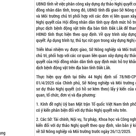
UBND tỉnh về việc phân công xây dựng dự thảo Nghị quyết c
đồng nhân dân tỉnh, trong đó, UBND tỉnh đã giao Sở Nông 
và Môi trường chủ trì phối hợp với các đơn vị liên quan x
Nghị quyết của Hội đồng nhân dân tỉnh quy định mức hỗ tr
phục dịch bệnh động vật trên địa bàn tỉnh Đắk Lắk để th
HĐND tỉnh thực hiện theo quy định. Về quy trình xây dựn
quyết: Áp dụng trình tự, thủ tục rút gọn trong xây dựng Nghị 
Triển khai nhiệm vụ được giao, Sở Nông nghiệp và Môi trư
chủ trì, phối hợp với các cơ quan liên quan xây dựng dự th
quyết của Hội đồng nhân dân tỉnh quy định mức hỗ trợ khắ
dịch bệnh động vật trên địa bàn tỉnh Đắk Lắk.
Thực hiện quy định tại Điều 44 Nghị định số 78/NĐ-C
01/4/2025 của Chính phủ, Sở Nông nghiệp và Môi trường 
sơ dự thảo Nghị quyết (có hồ sơ kèm theo) lấy ý kiến của 
quan, tổ chức, đơn vị và địa phương:
1. Kính đề nghị Uỷ ban Mặt trận Tổ quốc Việt Nam tỉnh phố
có ý kiến phản biện đối với dự thảo Nghị quyết nêu trên.
2. Các Sở: Tài chính, Nội vụ, Tư pháp, Khoa học và Công ngh
kiến đối với dự thảo Nghị quyết theo quy định, văn bản ý ki
về Sở Nông nghiệp và Môi trường trước ngày 26/12/2025.
ung