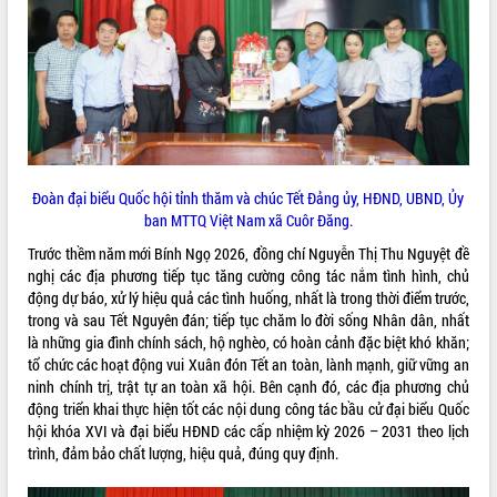
mặt Đoàn chuyên gia y tế TP. Hồ Chí
Minh
Lễ truy điệu và an táng hài cốt liệt sĩ
tại Nghĩa trang Liệt sĩ xã Sơn Hòa
THỐNG KÊ TRUY CẬP
Bàn giải pháp tháo gỡ khó khăn trong
xuất khẩu sầu riêng và triển khai quy
Hôm nay:
10247
định EUDR
Tất cả:
66022987
Thứ trưởng Bộ Nông nghiệp và Môi
Đoàn đại biểu Quốc hội tỉnh thăm và chúc Tết Đảng ủy, HĐND, UBND, Ủy
trường Nguyễn Hoàng Hiệp khảo sát
ban MTTQ Việt Nam xã Cuôr Đăng.
vùng trồng và doanh nghiệp đóng gói
Trước thềm năm mới Bính Ngọ 2026, đồng chí Nguyễn Thị Thu Nguyệt đề
sầu riêng tại Đắk Lắk
nghị các địa phương tiếp tục tăng cường công tác nắm tình hình, chủ
Trình diễn nghệ thuật chế biến các
động dự báo, xử lý hiệu quả các tình huống, nhất là trong thời điểm trước,
món ăn từ sầu riêng
trong và sau Tết Nguyên đán; tiếp tục chăm lo đời sống Nhân dân, nhất
Đắk Lắk công bố Quy hoạch và xúc
là những gia đình chính sách, hộ nghèo, có hoàn cảnh đặc biệt khó khăn;
tiến đầu tư tỉnh
tổ chức các hoạt động vui Xuân đón Tết an toàn, lành mạnh, giữ vững an
Ngành cá ngừ Đắk Lắk chủ động thích
ninh chính trị, trật tự an toàn xã hội. Bên cạnh đó, các địa phương chủ
ứng để giữ vững thị trường xuất khẩu
động triển khai thực hiện tốt các nội dung công tác bầu cử đại biểu Quốc
hội khóa XVI và đại biểu HĐND các cấp nhiệm kỳ 2026 – 2031 theo lịch
Diễn đàn Kinh tế tư nhân Việt Nam đột
trình, đảm bảo chất lượng, hiệu quả, đúng quy định.
phá cơ chế - Hợp tác công tư
Đề án 06 tạo bước ngoặt đột phá trong