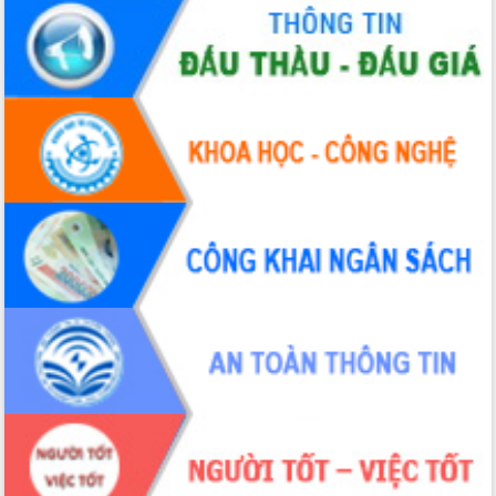
Triển khai đồng bộ đo đạc, lập hồ sơ
địa chính, hoàn thiện cơ sở dữ liệu đất
đai
Ứng dụng sinh trắc học - Bước tiến
trong hành trình chuyển đổi số tại Đắk
Lắk
Đắk Lắk nâng cao hiệu quả công tác
Đảng từ Sổ tay đảng viên điện tử
Đắk Lắk đẩy mạnh nuôi biển công
nghệ, hướng tới phát triển thủy sản
bền vững
Tập huấn nâng cao năng lực triển khai
chuyển đổi số cho cán bộ, công chức
cấp xã
Đắk Lắk phát động hưởng ứng Ngày
Quyền của người tiêu dùng Việt Nam
2026
Đẩy mạnh cải cách hành chính, quyết
tâm đạt được mục tiêu tăng trưởng
hai con số trong năm 2026
Tổ chức trang trọng Lễ hội Đền thờ