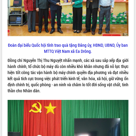
VIDEO
Loading the player...
Hội nghị UBND tỉnh Đắk Lắk thường kỳ
tháng 7/2026
Lễ truy tặng danh hiệu “Bà Mẹ Việt
Đoàn đại biểu Quốc hội tỉnh trao quà tặng Đảng ủy, HĐND, UBND, Ủy ban
Nam Anh hùng” và trao Huân chương
MTTQ Việt Nam xã Ea Drông.
Lao động
Đồng chí Nguyễn Thị Thu Nguyệt nhấn mạnh, các xã sau sắp xếp địa giới
UBND tỉnh Đắk Lắk triển khai nhiệm
hành chính, tổ chức bộ máy dù còn nhiều khó khăn nhưng đã nỗ lực thực
vụ 6 tháng cuối năm 2026
hiện tốt công tác vận hành bộ máy chính quyền địa phương và đạt nhiều
ALBUM ẢNH
Kỳ họp thứ Hai, Hội đồng nhân dân
kết quả tích cực trong việc phát triển kinh tế, văn hóa, xã hội, giữ vững ổn
tỉnh khóa XI quyết nghị nhiều nội dung
định chính trị, quốc phòng - an ninh và chăm lo tốt đời sống vật chất, tinh
quan trọng
thần cho Nhân dân.
Bí thư Tỉnh ủy Lương Nguyễn Minh
Triết thăm, tặng quà người có công với
cách mạng
Rà soát, hoàn thiện hệ thống thiết chế
văn hóa, thể thao đáp ứng yêu cầu
phát triển mới
Thường trực HĐND tỉnh Đắk Lắk gặp
LIÊN KẾT WEB