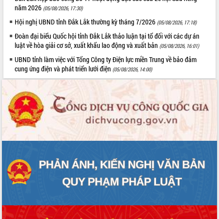
tại Trung tâm Phục vụ hành chính
năm 2026
(05/08/2026, 17:30)
công tỉnh
Hội nghị UBND tỉnh Đắk Lắk thường kỳ tháng 7/2026
(05/08/2026, 17:18)
Đắk Lắk: Tôn vinh 46 giải pháp tại Hội
Đoàn đại biểu Quốc hội tỉnh Đắk Lắk thảo luận tại tổ đối với các dự án
thi Sáng tạo Kỹ thuật 2024 - 2025
luật về hòa giải cơ sở, xuất khẩu lao động và xuất bản
(05/08/2026, 16:01)
Đắk Lắk rà soát, điều chỉnh Đề án 190
UBND tỉnh làm việc với Tổng Công ty Điện lực miền Trung về bảo đảm
về phát triển nuôi trồng thủy sản
cung ứng điện và phát triển lưới điện
(05/08/2026, 14:00)
Phó Chủ tịch UBND tỉnh Đắk Lắk
Trương Công Thái kiểm tra thực địa
Dự án cao tốc Khánh Hòa - Buôn Ma
Thuột
Định vị cà phê Việt Nam như một “di
sản sống” trong dòng chảy toàn cầu
Xây dựng nông thôn mới: Nâng cao đời
sống người dân từ những mô hình thiết
thực
Quyết liệt tháo gỡ vướng mắc, đẩy
nhanh tiến độ các dự án trọng điểm
trong Khu kinh tế Nam Phú Yên
Hòn Yến phát triển du lịch gắn với bảo
tồn biển