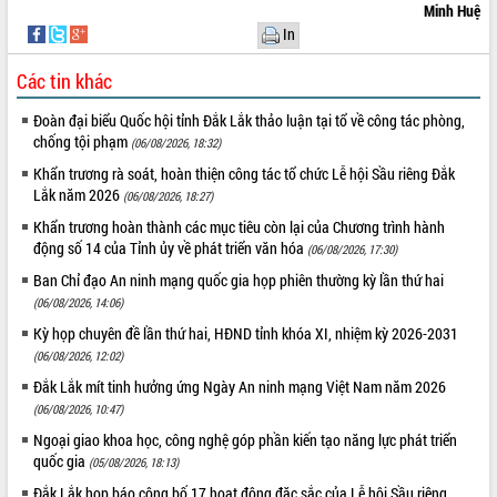
tầm nhìn đến năm 2050
Minh Huệ
Nâng cao hiệu quả hoạt động của các
In
doanh nghiệp nhà nước
Các tin khác
Hội nghị triển khai kết nối mạng
truyền số liệu chuyên dùng phục vụ cơ
Đoàn đại biểu Quốc hội tỉnh Đắk Lắk thảo luận tại tổ về công tác phòng,
quan Đảng, Nhà nước
chống tội phạm
(06/08/2026, 18:32)
Lễ phát động chuỗi hoạt động chung
Khẩn trương rà soát, hoàn thiện công tác tổ chức Lễ hội Sầu riêng Đắk
tay làm sạch môi trường
Lắk năm 2026
(06/08/2026, 18:27)
Xã Ea Kar bước chuyển mình trong
công tác cải cách hành chính mô hình
Khẩn trương hoàn thành các mục tiêu còn lại của Chương trình hành
mới
động số 14 của Tỉnh ủy về phát triển văn hóa
(06/08/2026, 17:30)
UBND tỉnh họp báo định kỳ tháng 4
Ban Chỉ đạo An ninh mạng quốc gia họp phiên thường kỳ lần thứ hai
năm 2026
(06/08/2026, 14:06)
Hội thảo khoa học “Giải pháp thúc đẩy
Kỳ họp chuyên đề lần thứ hai, HĐND tỉnh khóa XI, nhiệm kỳ 2026-2031
phát triển nền kinh tế xanh tại tỉnh
(06/08/2026, 12:02)
Đắk Lắk”
Đắk Lắk mít tinh hưởng ứng Ngày An ninh mạng Việt Nam năm 2026
Tăng cường giám sát, đôn đốc thực
(06/08/2026, 10:47)
hiện nhiệm vụ quản lý tài sản công
Ngoại giao khoa học, công nghệ góp phần kiến tạo năng lực phát triển
hàng tuần
quốc gia
(05/08/2026, 18:13)
Tháo gỡ những vướng mắc, đẩy mạnh
công tác cải cách thủ tục hành chính
Đắk Lắk họp báo công bố 17 hoạt động đặc sắc của Lễ hội Sầu riêng