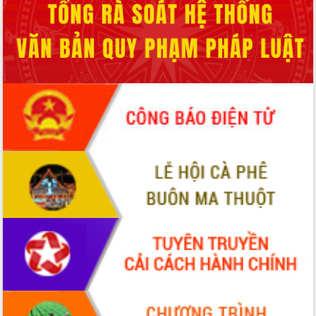
Lấy ý kiến điều chỉnh Quy hoạch tỉnh
Đắk Lắk thời kỳ 2021-2030, tầm nhìn
đến năm 2050
Phát động chiến dịch 30 ngày đêm
giải phóng mặt bằng Tuyến đường bộ
ven biển
Đắk Lắk nỗ lực thúc đẩy tăng trưởng
kinh tế từ 10% trở lên trong Quý
II/2026
Đắk Lắk ký kết thỏa thuận hợp tác về
chuyển đổi số giai đoạn 2026 – 2030
với Tập đoàn Bưu chính Viễn thông
Việt Nam
Thứ trưởng Bộ Y tế làm việc với tỉnh
Đắk Lắk về phát triển nhân lực y tế
cho trạm y tế cấp xã
Du lịch Đắk Lắk nâng tầm trải nghiệm
du khách thông qua Hệ thống cơ sở dữ
liệu và Bản đồ số
Tập huấn ứng dụng trí tuệ nhân tạo (AI)
trong thương mại điện tử năm 2026