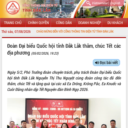
|
Vietnamese
English
TRANG CHỦ
CHÍNH QUYỀN
CÔNG DÂN
DOANH NGHIỆP
DU KHÁCH
Thứ sáu, 07/08/2026
CHÀO MỪNG ĐẾN VỚI CỔNG THÔNG TIN ĐIỆN TỬ TỈNH ĐẮK LẮK
GIỚI THIỆU
Đoàn Đại biểu Quốc hội tỉnh Đắk Lắk thăm, chúc Tết các
địa phương
(05/02/2026, 19:23)
LÃNH ĐẠO UBND TỈNH
Đọc bài viết
TIN TỨC SỰ KIỆN
Ngày 5/2, Phó Trưởng đoàn chuyên trách, phụ trách Đoàn Đại biểu Quốc
SỞ, BAN, NGÀNH
hội tỉnh Đắk Lắk Nguyễn Thị Thu Nguyệt cùng đoàn công tác đã đến
thăm, chúc Tết và tặng quà tại các xã Ea Drông, Krông Pắc, Ea Knuếc và
UBND CÁC XÃ, PHƯỜNG
Cuôr Đăng nhân dịp Tết Nguyên đán Bính Ngọ 2026.
THÔNG TIN CHỈ ĐẠO ĐIỀU HÀNH
HỆ THỐNG VĂN BẢN
VĂN BẢN HĐND TỈNH