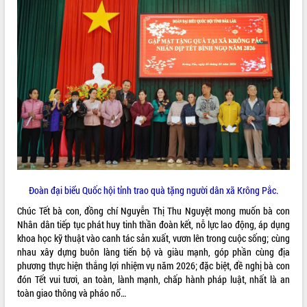
cải cách hành chính tỉnh Đắk Lắk
Kết nối tour, đẩy mạnh chuyển đổi số
để phát triển du lịch Đắk Lắk
Khởi động Dự án Đầu tư xây dựng hạ
tầng kỹ thuật Cụm công nghiệp Tân
Tiến
Gặp mặt các cơ quan báo chí nhân Kỷ
niệm 101 năm Ngày Báo chí Cách
mạng Việt Nam
Đắk Lắk sơ kết 4 năm triển khai thực
hiện Đề án 06 của Chính phủ
Họp báo thông tin về Hội nghị Công bố
Quy hoạch và Xúc tiến đầu tư tỉnh Đắk
Đoàn đại biểu Quốc hội tỉnh trao quà tặng người dân xã Krông Pắc.
Lắk
Chúc Tết bà con, đồng chí Nguyễn Thị Thu Nguyệt mong muốn bà con
Khơi thông điểm nghẽn, đẩy nhanh
Nhân dân tiếp tục phát huy tinh thần đoàn kết, nỗ lực lao động, áp dụng
giải ngân vốn khắc phục thiên tai
khoa học kỹ thuật vào canh tác sản xuất, vươn lên trong cuộc sống; cùng
HĐND tỉnh thông qua điều chỉnh Quy
nhau xây dựng buôn làng tiến bộ và giàu mạnh, góp phần cùng địa
hoạch tỉnh thời kỳ 2021-2030
phương thực hiện thắng lợi nhiệm vụ năm 2026; đặc biệt, đề nghị bà con
đón Tết vui tươi, an toàn, lành mạnh, chấp hành pháp luật, nhất là an
Hội thảo góp ý hồ sơ điều chỉnh quy
toàn giao thông và pháo nổ…
hoạch tỉnh Đắk Lắk thời kỳ 2021-2030,