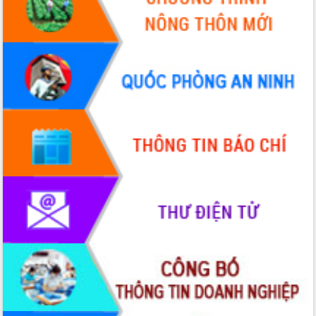
Đoàn đại biểu Quốc hội tỉnh Đắk Lắk
trao đổi thông tin trước Kỳ họp thứ
nhất, Quốc hội khóa XVI
Quyết liệt cải cách hành chính, khơi
thông nguồn lực phát triển
Nâng cao hiệu lực, hiệu quả HĐND
tỉnh thông qua hiện đại hóa hành chính
Xã Ea Phê gắn cải cách hành chính với
chuyển đổi số
Phó Chủ tịch Thường trực UBND tỉnh
Hồ Thị Nguyên Thảo làm việc tại Trung
tâm Phục vụ hành chính công xã Ea
Phê
Xây dựng nền hành chính số đồng
hành cùng nông dân dân, doanh nghiệp
Giai đoạn 2026-2030, Đắk Lắk phấn
đấu có 77% xã đạt chuẩn nông thôn
mới
Chuyển đổi số 'mở đường' cho nông
nghiệp Đắk Lắk tăng trưởng bứt phá