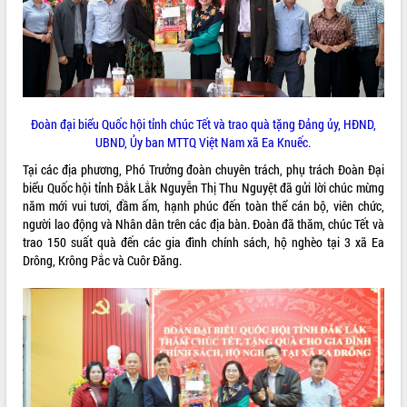
ĐIỂM TIN VĂN BẢN
QUY HOẠCH - KẾ HOẠCH
Đoàn đại biểu Quốc hội tỉnh chúc Tết và trao quà tặng Đảng ủy, HĐND,
UBND, Ủy ban MTTQ Việt Nam xã Ea Knuếc.
Tại các địa phương, Phó Trưởng đoàn chuyên trách, phụ trách Đoàn Đại
biểu Quốc hội tỉnh Đắk Lắk Nguyễn Thị Thu Nguyệt đã gửi lời chúc mừng
năm mới vui tươi, đầm ấm, hạnh phúc đến toàn thể cán bộ, viên chức,
người lao động và Nhân dân trên các địa bàn. Đoàn đã thăm, chúc Tết và
trao 150 suất quà đến các gia đình chính sách, hộ nghèo tại 3 xã Ea
Drông, Krông Pắc và Cuôr Đăng.