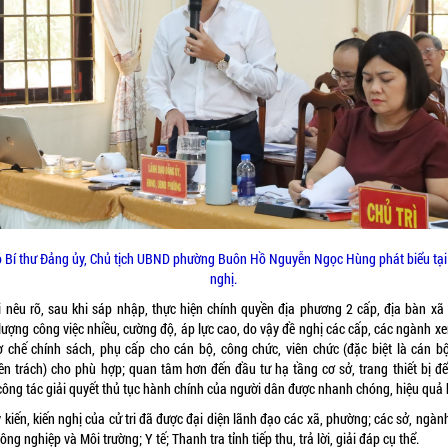
 Bí thư Đảng ủy, Chủ tịch UBND phường Buôn Hồ Nguyễn Ngọc Hùng phát biểu tại
nghị.
ri nêu rõ, sau khi sáp nhập, thực hiện chính quyền địa phương 2 cấp, địa bàn xã 
lượng công việc nhiều, cường độ, áp lực cao, do vậy đề nghị các cấp, các ngành x
ơ chế chính sách, phụ cấp cho cán bộ, công chức, viên chức (đặc biệt là cán b
ên trách) cho phù hợp; quan tâm hơn đến đầu tư hạ tầng cơ sở, trang thiết bị đ
công tác giải quyết thủ tục hành chính của người dân được nhanh chóng, hiệu quả
 kiến, kiến nghị của cử tri đã được đại diện lãnh đạo các xã, phường; các sở, ngàn
ông nghiệp và Môi trường; Y tế; Thanh tra tỉnh tiếp thu, trả lời, giải đáp cụ thể.