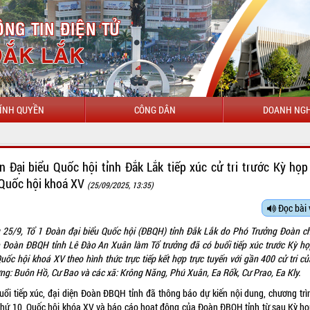
ÍNH QUYỀN
CÔNG DÂN
DOANH NGH
CHÀO MỪNG ĐẾN VỚI
n Đại biểu Quốc hội tỉnh Đắk Lắk tiếp xúc cử tri trước Kỳ họp
 Quốc hội khoá XV
(25/09/2025, 13:35)
Đọc bài 
 25/9, Tổ 1 Đoàn đại biểu Quốc hội (ĐBQH) tỉnh Đắk Lắk do Phó Trưởng Đoàn c
h Đoàn ĐBQH tỉnh Lê Đào An Xuân làm Tổ trưởng đã có buổi tiếp xúc trước Kỳ họ
uốc hội khoá XV theo hình thức trực tiếp kết hợp trực tuyến với gần 400 cử tri c
ng: Buôn Hồ, Cư Bao và các xã: Krông Năng, Phú Xuân, Ea Rốk, Cư Prao, Ea Kly.
buổi tiếp xúc, đại diện Đoàn ĐBQH tỉnh đã thông báo dự kiến nội dung, chương trì
thứ 10, Quốc hội khóa XV và báo cáo hoạt động của Đoàn ĐBQH tỉnh từ sau Kỳ họ