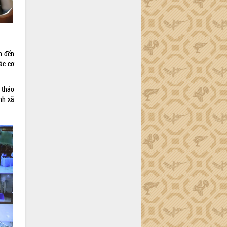
n đến
ác cơ
 thảo
nh xã