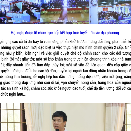
Hội nghị được tổ chức trực tiếp kết hợp trực tuyến tới các địa phương.
ội nghị, các cử tri đã bày tỏ vui mừng, phấn khởi trước những đổi thay, phát triển k
 những quyết sách mới, đặc biệt là việc thực hiện mô hình chính quyền 2 cấp. Nhi
cũng nêu ý kiến, kiến nghị về việc giải quyết chế độ chính sách cho các đối tượn
n binh (bị mất giấy tờ); một số khó khăn trong thực hiện chương trình xóa nhà tạm
nát; đẩy nhanh tiến độ làm đập thủy lợi; một số vấn đề liên quan đến cấp giấy 
 quyền sử dụng đất cho các hộ dân, quyền lợi người lao động nhận khoán trong cô
ê, nông lâm trường; đề nghị tiếp tục đầu tư hệ thống điện lưới; việc mở rộng, nâ
g giao thông đáp ứng nhu cầu đi lại, vận chuyển nông sản, hàng hóa của người
tác an sinh xã hội, chăm sóc sức khỏe người cao tuổi; chế độ tiền lương đối với c
 chức nghỉ hưu…