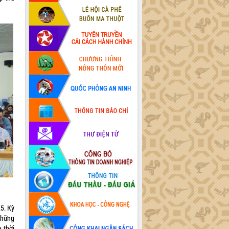
5. Kỳ
những
a thời