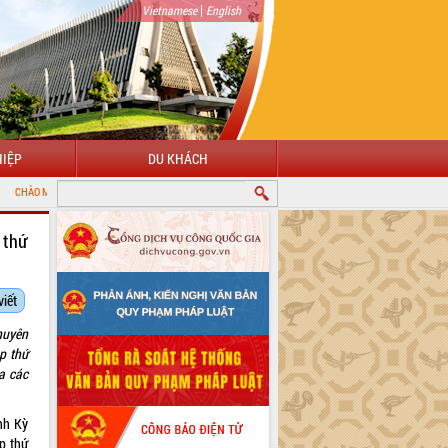
|
Vietnamese
English
IỆP
DU KHÁCH
 CỔNG THÔNG TIN ĐIỆN TỬ TỈNH ĐẮK LẮK
 thứ
viết
huyên
p thứ
ủa các
nh Kỳ
p thứ