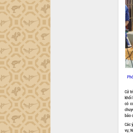
công tác cải cách hành chính mô hình
mới
UBND tỉnh họp báo định kỳ tháng 4
năm 2026
Hội thảo khoa học “Giải pháp thúc đẩy
phát triển nền kinh tế xanh tại tỉnh
Đắk Lắk”
Tăng cường giám sát, đôn đốc thực
hiện nhiệm vụ quản lý tài sản công
hàng tuần
Tháo gỡ những vướng mắc, đẩy mạnh
công tác cải cách thủ tục hành chính
Phó
tại Trung tâm Phục vụ hành chính
công tỉnh
Cử t
Đắk Lắk: Tôn vinh 46 giải pháp tại Hội
khối 
thi Sáng tạo Kỹ thuật 2024 - 2025
có c
Đắk Lắk rà soát, điều chỉnh Đề án 190
chuy
về phát triển nuôi trồng thủy sản
bảo 
Phó Chủ tịch UBND tỉnh Đắk Lắk
Các ý
Trương Công Thái kiểm tra thực địa
vụ; N