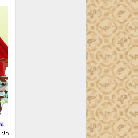
hị.
n cảm