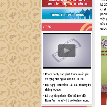
kỳ 2
chất
phòn
việc 
cáo c
VIDEO
quốc
Khám bệnh, cấp phát thuốc miễn phí
và tặng quà người dân xã Cư Pui
Hội nghị UBND tỉnh Đắk Lắk thường kỳ
tháng 7/2026
Lễ truy tặng danh hiệu “Bà Mẹ Việt
Nam Anh hùng” và trao Huân chương
Lao động