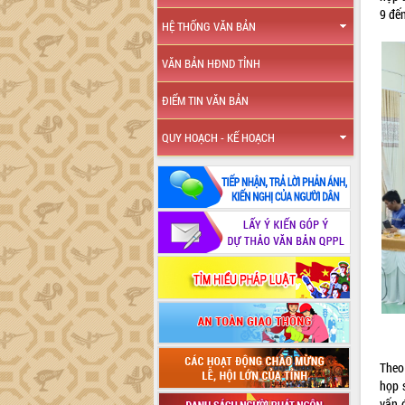
9 đến
HỆ THỐNG VĂN BẢN
VĂN BẢN HĐND TỈNH
ĐIỂM TIN VĂN BẢN
QUY HOẠCH - KẾ HOẠCH
Theo
họp 
vấn đ