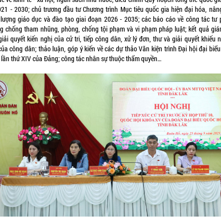
021 - 2030; chủ trương đầu tư Chương trình Mục tiêu quốc gia hiện đại hóa, nân
 lượng giáo dục và đào tạo giai đoạn 2026 - 2035; các báo cáo về công tác tư 
g chống tham nhũng, phòng, chống tội phạm và vi phạm pháp luật; kết quả giá
giải quyết kiến nghị của cử tri, tiếp công dân, xử lý đơn, thư và giải quyết khiếu n
ủa công dân; thảo luận, góp ý kiến về các dự thảo Văn kiện trình Đại hội đại biể
 lần thứ XIV của Đảng; công tác nhân sự thuộc thẩm quyền…