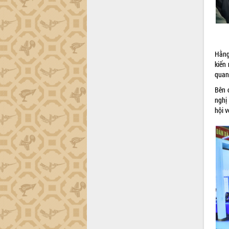
trường Nguyễn Hoàng Hiệp khảo sát
vùng trồng và doanh nghiệp đóng gói
sầu riêng tại Đắk Lắk
Trình diễn nghệ thuật chế biến các
món ăn từ sầu riêng
Hằng
Đắk Lắk công bố Quy hoạch và xúc
kiến
tiến đầu tư tỉnh
quan
Ngành cá ngừ Đắk Lắk chủ động thích
Bên 
ứng để giữ vững thị trường xuất khẩu
nghị
Diễn đàn Kinh tế tư nhân Việt Nam đột
hội v
phá cơ chế - Hợp tác công tư
Đề án 06 tạo bước ngoặt đột phá trong
cải cách hành chính tỉnh Đắk Lắk
Kết nối tour, đẩy mạnh chuyển đổi số
để phát triển du lịch Đắk Lắk
Khởi động Dự án Đầu tư xây dựng hạ
tầng kỹ thuật Cụm công nghiệp Tân
Tiến
Gặp mặt các cơ quan báo chí nhân Kỷ
niệm 101 năm Ngày Báo chí Cách
mạng Việt Nam