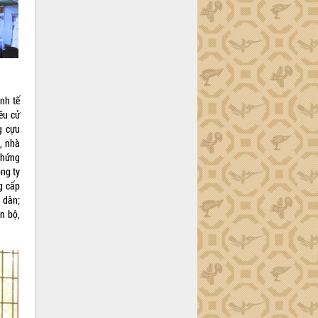
inh tế
ều cử
g cựu
, nhà
chứng
ng ty
ng cấp
 dân;
án bộ,