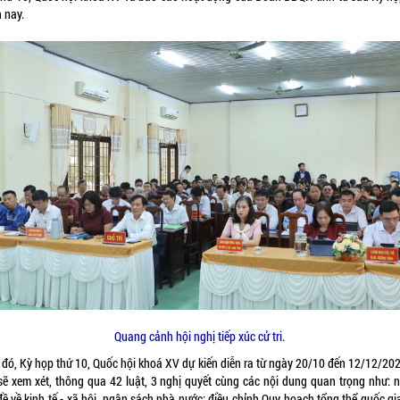
 nay.
Quang cảnh hội nghị tiếp xúc cử tri.
 đó, Kỳ họp thứ 10, Quốc hội khoá XV dự kiến diễn ra từ ngày 20/10 đến 12/12/202
sẽ xem xét, thông qua 42 luật, 3 nghị quyết cùng các nội dung quan trọng như: 
ề về kinh tế - xã hội, ngân sách nhà nước; điều chỉnh Quy hoạch tổng thể quốc gi