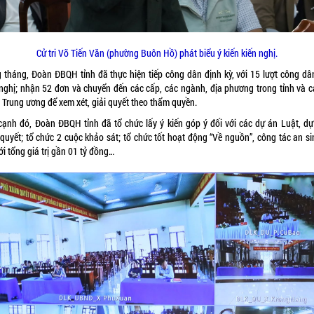
Cử tri Võ Tiến Văn (phường Buôn Hồ) phát biểu ý kiến kiến nghị.
 tháng, Đoàn ĐBQH tỉnh đã thực hiện tiếp công dân định kỳ, với 15 lượt công dâ
 nghị; nhận 52 đơn và chuyển đến các cấp, các ngành, địa phương trong tỉnh và c
 Trung ương để xem xét, giải quyết theo thẩm quyền.
cạnh đó, Đoàn ĐBQH tỉnh đã tổ chức lấy ý kiến góp ý đối với các dự án Luật, dự
 quyết; tổ chức 2 cuộc khảo sát; tổ chức tốt hoạt động “Về nguồn”, công tác an si
ới tổng giá trị gần 01 tỷ đồng…