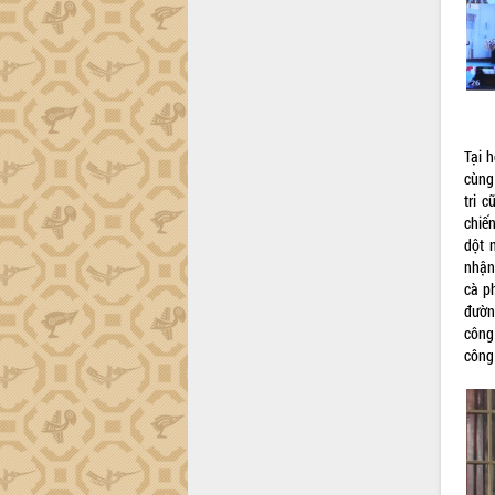
Đắk Lắk sơ kết 4 năm triển khai thực
hiện Đề án 06 của Chính phủ
Họp báo thông tin về Hội nghị Công bố
Quy hoạch và Xúc tiến đầu tư tỉnh Đắk
Lắk
Khơi thông điểm nghẽn, đẩy nhanh
Tại h
giải ngân vốn khắc phục thiên tai
cùng
HĐND tỉnh thông qua điều chỉnh Quy
tri 
hoạch tỉnh thời kỳ 2021-2030
chiế
dột 
Hội thảo góp ý hồ sơ điều chỉnh quy
nhận
hoạch tỉnh Đắk Lắk thời kỳ 2021-2030,
cà ph
tầm nhìn đến năm 2050
đườn
Nâng cao hiệu quả hoạt động của các
công 
doanh nghiệp nhà nước
công
Hội nghị triển khai kết nối mạng
truyền số liệu chuyên dùng phục vụ cơ
quan Đảng, Nhà nước
Lễ phát động chuỗi hoạt động chung
tay làm sạch môi trường
Xã Ea Kar bước chuyển mình trong