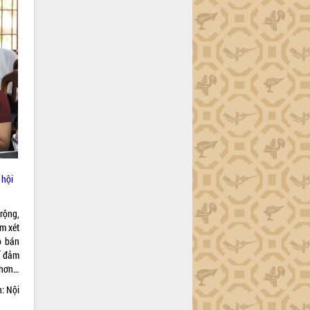
 hội
rộng,
em xét
ộ bán
ể đảm
 hơn…
h: Nội