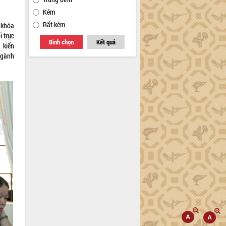
Kém
Rất kém
 khóa
i trực
Bình chọn
Kết quả
, kiến
ngành