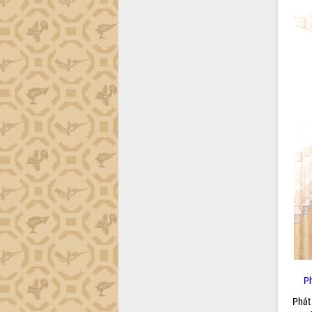
Dự án cao tốc Khánh Hòa - Buôn Ma
Thuột
Định vị cà phê Việt Nam như một “di
sản sống” trong dòng chảy toàn cầu
Xây dựng nông thôn mới: Nâng cao đời
sống người dân từ những mô hình thiết
thực
Quyết liệt tháo gỡ vướng mắc, đẩy
nhanh tiến độ các dự án trọng điểm
trong Khu kinh tế Nam Phú Yên
Hòn Yến phát triển du lịch gắn với bảo
tồn biển
Lấy ý kiến điều chỉnh Quy hoạch tỉnh
Đắk Lắk thời kỳ 2021-2030, tầm nhìn
đến năm 2050
Phát động chiến dịch 30 ngày đêm
giải phóng mặt bằng Tuyến đường bộ
ven biển
Đắk Lắk nỗ lực thúc đẩy tăng trưởng
Ph
kinh tế từ 10% trở lên trong Quý
Phát
II/2026