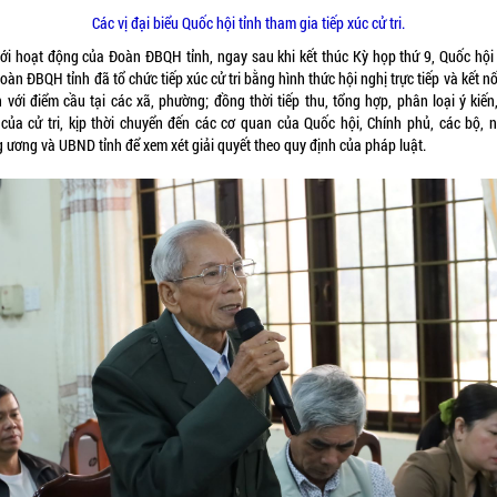
Các vị đại biểu Quốc hội tỉnh tham gia tiếp xúc cử tri.
với hoạt động của Đoàn ĐBQH tỉnh, ngay sau khi kết thúc Kỳ họp thứ 9, Quốc hội
oàn ĐBQH tỉnh đã tổ chức tiếp xúc cử tri bằng hình thức hội nghị trực tiếp và kết nố
 với điểm cầu tại các xã, phường; đồng thời tiếp thu, tổng hợp, phân loại ý kiến
 của cử tri, kịp thời chuyển đến các cơ quan của Quốc hội, Chính phủ, các bộ, 
g ương và UBND tỉnh để xem xét giải quyết theo quy định của pháp luật.