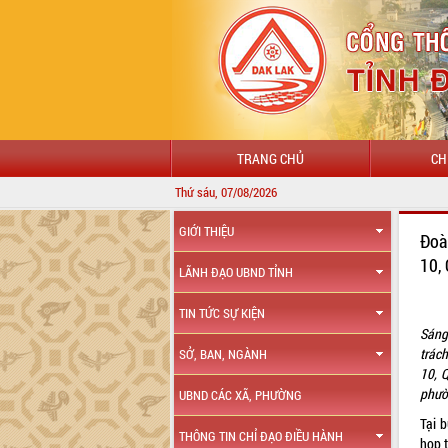
TRANG CHỦ
CH
Thứ sáu, 07/08/2026
GIỚI THIỆU
Đoà
10,
LÃNH ĐẠO UBND TỈNH
TIN TỨC SỰ KIỆN
Sáng
trác
SỞ, BAN, NGÀNH
10, Q
phườ
UBND CÁC XÃ, PHƯỜNG
Tại 
THÔNG TIN CHỈ ĐẠO ĐIỀU HÀNH
họp 