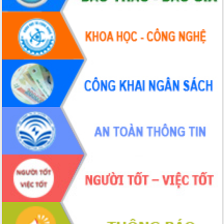
Hòn Yến phát triển du lịch gắn với bảo
tồn biển
Lấy ý kiến điều chỉnh Quy hoạch tỉnh
Đắk Lắk thời kỳ 2021-2030, tầm nhìn
đến năm 2050
Phát động chiến dịch 30 ngày đêm
giải phóng mặt bằng Tuyến đường bộ
ven biển
Đắk Lắk nỗ lực thúc đẩy tăng trưởng
kinh tế từ 10% trở lên trong Quý
II/2026
Đắk Lắk ký kết thỏa thuận hợp tác về
chuyển đổi số giai đoạn 2026 – 2030
với Tập đoàn Bưu chính Viễn thông
Việt Nam
Thứ trưởng Bộ Y tế làm việc với tỉnh
Đắk Lắk về phát triển nhân lực y tế
cho trạm y tế cấp xã
Du lịch Đắk Lắk nâng tầm trải nghiệm
du khách thông qua Hệ thống cơ sở dữ
liệu và Bản đồ số