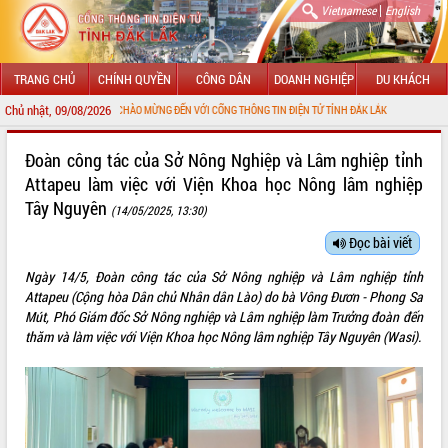
|
Vietnamese
English
TRANG CHỦ
CHÍNH QUYỀN
CÔNG DÂN
DOANH NGHIỆP
DU KHÁCH
Chủ nhật, 09/08/2026
CHÀO MỪNG ĐẾN VỚI CỔNG THÔNG TIN ĐIỆN TỬ TỈNH ĐẮK LẮK
GIỚI THIỆU
Đoàn công tác của Sở Nông Nghiệp và Lâm nghiệp tỉnh
Attapeu làm việc với Viện Khoa học Nông lâm nghiệp
LÃNH ĐẠO UBND TỈNH
Tây Nguyên
(14/05/2025, 13:30)
TIN TỨC SỰ KIỆN
Đọc bài viết
SỞ, BAN, NGÀNH
Ngày 14/5, Đoàn công tác của Sở Nông nghiệp và Lâm nghiệp tỉnh
Attapeu (Cộng hòa Dân chủ Nhân dân Lào) do bà Vông Đươn - Phong Sa
UBND CÁC XÃ, PHƯỜNG
Mút, Phó Giám đốc Sở Nông nghiệp và Lâm nghiệp làm Trưởng đoàn đến
thăm và làm việc với Viện Khoa học Nông lâm nghiệp Tây Nguyên (Wasi).
THÔNG TIN CHỈ ĐẠO ĐIỀU HÀNH
HỆ THỐNG VĂN BẢN
VĂN BẢN HĐND TỈNH