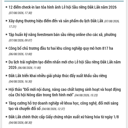
phát triển mới
12 điểm check-in lan tỏa hình ảnh Lễ hội Sầu riêng Đắk Lắk năm 2026
Thường trực HĐND tỉnh Đắk Lắk gặp
(07/08/2026, 17:30)
mặt Đoàn chuyên gia y tế TP. Hồ Chí
Xây dựng thương hiệu điểm đến và sản phẩm du lịch Đắk Lắk
(07/08/2026,
Minh
17:21)
THỐNG KÊ TRUY CẬP
Lễ truy điệu và an táng hài cốt liệt sĩ
Tập huấn kỹ năng livestream bán sầu riêng online cho các xã, phường
tại Nghĩa trang Liệt sĩ xã Sơn Hòa
Hôm nay:
13229
(07/08/2026, 09:07)
Bàn giải pháp tháo gỡ khó khăn trong
Tất cả:
66098897
Công bố chủ trương đầu tư hai khu công nghiệp quy mô hơn 817 ha
xuất khẩu sầu riêng và triển khai quy
(06/08/2026, 13:00)
định EUDR
Du lịch trải nghiệm tạo điểm nhấn mới cho Lễ hội Sầu riêng Đắk Lắk năm
Thứ trưởng Bộ Nông nghiệp và Môi
2026
trường Nguyễn Hoàng Hiệp khảo sát
(06/08/2026, 11:00)
vùng trồng và doanh nghiệp đóng gói
Đắk Lắk triển khai nhiều giải pháp thúc đẩy xuất khẩu sầu riêng
sầu riêng tại Đắk Lắk
(04/08/2026, 16:30)
Trình diễn nghệ thuật chế biến các
Hội thảo “Đổi mới nội dung, nâng cao chất lượng sinh hoạt và hoạt động
món ăn từ sầu riêng
của Chi hội Nông dân trong tình hình mới”
(04/08/2026, 15:23)
Đắk Lắk công bố Quy hoạch và xúc
Tăng cường hỗ trợ doanh nghiệp về khoa học, công nghệ, đổi mới sáng
tiến đầu tư tỉnh
tạo và chuyển đổi số
(04/08/2026, 12:37)
Ngành cá ngừ Đắk Lắk chủ động thích
Đắk Lắk chính thức cấp Giấy chứng nhận xuất xứ hàng hóa từ ngày 1/8
ứng để giữ vững thị trường xuất khẩu
(04/08/2026, 08:30)
Diễn đàn Kinh tế tư nhân Việt Nam đột