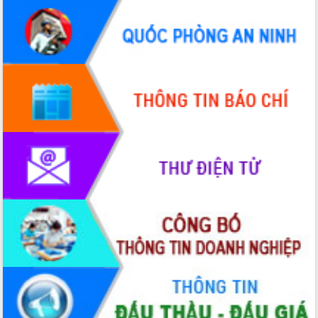
Tháo gỡ những vướng mắc, đẩy mạnh
công tác cải cách thủ tục hành chính
tại Trung tâm Phục vụ hành chính
công tỉnh
Đắk Lắk: Tôn vinh 46 giải pháp tại Hội
thi Sáng tạo Kỹ thuật 2024 - 2025
Đắk Lắk rà soát, điều chỉnh Đề án 190
về phát triển nuôi trồng thủy sản
Phó Chủ tịch UBND tỉnh Đắk Lắk
Trương Công Thái kiểm tra thực địa
Dự án cao tốc Khánh Hòa - Buôn Ma
Thuột
Định vị cà phê Việt Nam như một “di
sản sống” trong dòng chảy toàn cầu
Xây dựng nông thôn mới: Nâng cao đời
sống người dân từ những mô hình thiết
thực
Quyết liệt tháo gỡ vướng mắc, đẩy
nhanh tiến độ các dự án trọng điểm
trong Khu kinh tế Nam Phú Yên