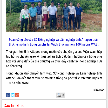
VIDEO
Loading the player...
Khám bệnh, cấp phát thuốc miễn phí
và tặng quà người dân xã Cư Pui
Hội nghị UBND tỉnh Đắk Lắk thường kỳ
tháng 7/2026
Đoàn công tác của Sở Nông nghiệp và Lâm nghiệp tỉnh Attapeu thăm
thực tế mô hình trồng cà phê tại Vườn thực nghiệm 100 ha của WASI.
Lễ truy tặng danh hiệu “Bà Mẹ Việt
Nam Anh hùng” và trao Huân chương
Thời gian tới, tỉnh Attapeu mong muốn các chuyên gia của Viện Wasi tiếp
Lao động
tục hỗ trợ chuyển giao kỹ thuật phân tích đất, định hướng cây trồng phù
ALBUM ẢNH
UBND tỉnh Đắk Lắk triển khai nhiệm
hợp với vùng đất của địa phương và thúc đẩy canh tác nông nghiệp hữu
vụ 6 tháng cuối năm 2026
cơ bền vững.
Kỳ họp thứ Hai, Hội đồng nhân dân
Trong khuôn khổ chuyến làm việc, Sở Nông nghiệp và Lâm nghiệp tỉnh
tỉnh khóa XI quyết nghị nhiều nội dung
Attapeu đã đến thăm thực tế mô hình trồng cà phê tại Vườn thực nghiệm
quan trọng
100 ha của WASI.
Bí thư Tỉnh ủy Lương Nguyễn Minh
Kim Bảo
Triết thăm, tặng quà người có công với
In
cách mạng
Rà soát, hoàn thiện hệ thống thiết chế
Các tin khác
văn hóa, thể thao đáp ứng yêu cầu
LIÊN KẾT WEB