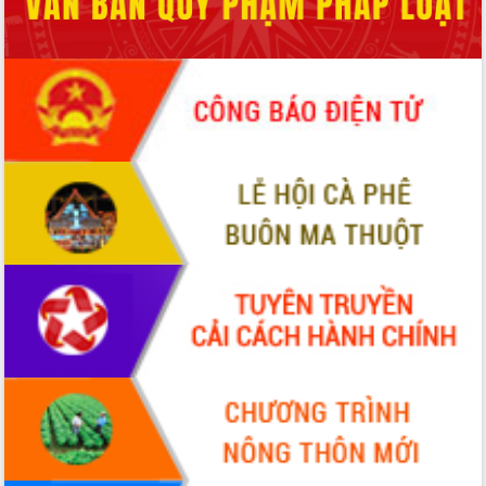
Hội thảo góp ý hồ sơ điều chỉnh quy
hoạch tỉnh Đắk Lắk thời kỳ 2021-2030,
tầm nhìn đến năm 2050
Nâng cao hiệu quả hoạt động của các
doanh nghiệp nhà nước
Hội nghị triển khai kết nối mạng
truyền số liệu chuyên dùng phục vụ cơ
quan Đảng, Nhà nước
Lễ phát động chuỗi hoạt động chung
tay làm sạch môi trường
Xã Ea Kar bước chuyển mình trong
công tác cải cách hành chính mô hình
mới
UBND tỉnh họp báo định kỳ tháng 4
năm 2026
Hội thảo khoa học “Giải pháp thúc đẩy
phát triển nền kinh tế xanh tại tỉnh
Đắk Lắk”
Tăng cường giám sát, đôn đốc thực
hiện nhiệm vụ quản lý tài sản công
hàng tuần