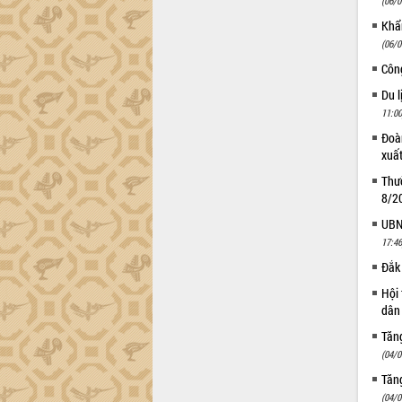
(06/0
Đắk Lắk công bố Quy hoạch và xúc
Khẩn
tiến đầu tư tỉnh
(06/0
Ngành cá ngừ Đắk Lắk chủ động thích
Côn
ứng để giữ vững thị trường xuất khẩu
Du l
Diễn đàn Kinh tế tư nhân Việt Nam đột
11:00
phá cơ chế - Hợp tác công tư
Đoàn
Đề án 06 tạo bước ngoặt đột phá trong
xuấ
cải cách hành chính tỉnh Đắk Lắk
Thườ
Kết nối tour, đẩy mạnh chuyển đổi số
8/2
để phát triển du lịch Đắk Lắk
UBND
Khởi động Dự án Đầu tư xây dựng hạ
tầng kỹ thuật Cụm công nghiệp Tân
17:46
Tiến
Đắk 
Gặp mặt các cơ quan báo chí nhân Kỷ
Hội 
niệm 101 năm Ngày Báo chí Cách
dân 
mạng Việt Nam
Tăn
Đắk Lắk sơ kết 4 năm triển khai thực
(04/0
hiện Đề án 06 của Chính phủ
Tăng
Họp báo thông tin về Hội nghị Công bố
(04/0
Quy hoạch và Xúc tiến đầu tư tỉnh Đắk