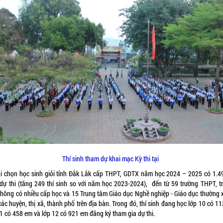
Thí sinh tham dự khai mạc Kỳ thi tại
hi chọn học sinh giỏi tỉnh Đắk Lắk cấp THPT, GDTX năm học 2024 – 2025 có 1.49
 dự thi (tăng 249 thí sinh so với năm học 2023-2024), đến từ 59 trường THPT, t
thông có nhiều cấp học và 15 Trung tâm Giáo dục Nghề nghiệp - Giáo dục thường 
ác huyện, thị xã, thành phố trên địa bàn. Trong đó, thí sinh đang học lớp 10 có 1
11 có 458 em và lớp 12 có 921 em đăng ký tham gia dự thi.