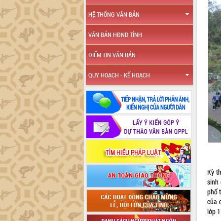
HỆ THỐNG VĂN BẢN
VĂN BẢN HĐND TỈNH
ĐIỂM TIN VĂN BẢN
QUY HOẠCH - KẾ HOẠCH
Kỳ t
sinh
phổ 
của c
lớp 