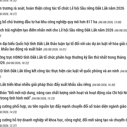
8/2026, 18:32)
 trương rà soát, hoàn thiện công tác tổ chức Lễ hội Sầu riêng Đắk Lắk năm 2026
8/2026, 18:27)
g bố chủ trương đầu tư hai khu công nghiệp quy mô hơn 817 ha
(06/08/2026, 13:00)
ịch trải nghiệm tạo điểm nhấn mới cho Lễ hội Sầu riêng Đắk Lắk năm 2026
(06/08/202
)
 đại biểu Quốc hội tỉnh Đắk Lắk thảo luận tại tổ đối với các dự án luật về hòa giải 
t khẩu lao động và xuất bản
(05/08/2026, 16:01)
ng trực HĐND tỉnh Đắk Lắk tổ chức phiên họp thường kỳ lần thứ nhất trong tháng
026
(04/08/2026, 18:22)
 tỉnh Đắk Lắk tổng kết công tác thực hiện các luật về quốc phòng và an ninh
(04/0
)
Lắk triển khai nhiều giải pháp thúc đẩy xuất khẩu sầu riêng
(04/08/2026, 16:30)
thảo “Đổi mới nội dung, nâng cao chất lượng sinh hoạt và hoạt động của Chi hội 
trong tình hình mới”
(04/08/2026, 15:23)
g cường phối hợp, ưu tiên nguồn lực đẩy mạnh chuyển đổi số toàn diện ngành giáo
8/2026, 14:23)
 cường hỗ trợ doanh nghiệp về khoa học, công nghệ, đổi mới sáng tạo và chuyển đ
8/2026, 12:37)