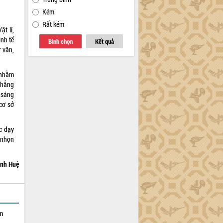
Kém
Rất kém
t lí,
inh tế
Bình chọn
Kết quả
 văn,
 nhằm
khẳng
 sáng
 cơ sở
c dạy
 nhọn
nh Huệ
ạm