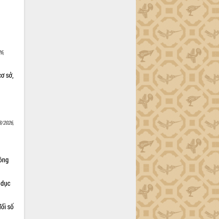
6,
cơ sở,
8/2026,
Nông
 dục
ổi số