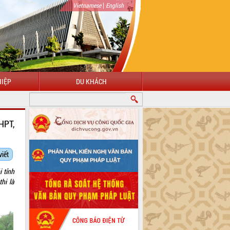
|
Vietnamese
English
IỆP
DU KHÁCH
HPT,
viết
 tỉnh
hi là