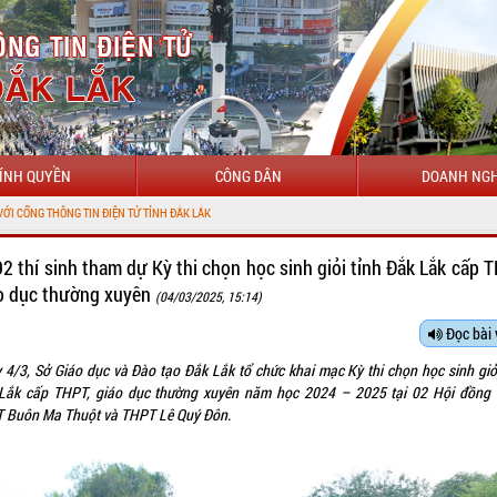
ÍNH QUYỀN
CÔNG DÂN
DOANH NGH
IN ĐIỆN TỬ TỈNH ĐẮK LẮK
92 thí sinh tham dự Kỳ thi chọn học sinh giỏi tỉnh Đắk Lắk cấp T
o dục thường xuyên
(04/03/2025, 15:14)
Đọc bài 
 4/3, Sở Giáo dục và Đào tạo Đắk Lắk tổ chức khai mạc Kỳ thi chọn học sinh giỏi
Lắk cấp THPT, giáo dục thường xuyên năm học 2024 – 2025 tại 02 Hội đồng t
 Buôn Ma Thuột và THPT Lê Quý Đôn.