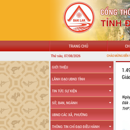
TRANG CHỦ
CH
Thứ sáu, 07/08/2026
CHÀO MỪNG ĐẾN VỚI CỔNG THÔNG T
GIỚI THIỆU
1.4
Giá
LÃNH ĐẠO UBND TỈNH
TIN TỨC SỰ KIỆN
Ngày
Đắk 
SỞ, BAN, NGÀNH
THPT
UBND CÁC XÃ, PHƯỜNG
THÔNG TIN CHỈ ĐẠO ĐIỀU HÀNH