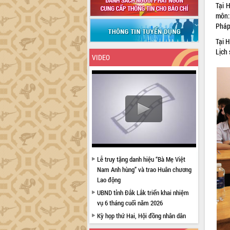
Tại 
môn:
Pháp
Tại 
Lịch 
VIDEO
Lễ truy tặng danh hiệu “Bà Mẹ Việt
Nam Anh hùng” và trao Huân chương
Lao động
UBND tỉnh Đắk Lắk triển khai nhiệm
vụ 6 tháng cuối năm 2026
Kỳ họp thứ Hai, Hội đồng nhân dân
tỉnh khóa XI quyết nghị nhiều nội dung