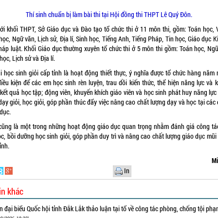
Thí sinh chuẩn bị làm bài thi tại Hội đồng thi THPT Lê Quý Đôn.
với khối THPT, Sở Giáo dục và Đào tạo tổ chức thi ở 11 môn thi, gồm: Toán học, Vậ
ọc, Ngữ văn, Lịch sử, Địa lí, Sinh học, Tiếng Anh, Tiếng Pháp, Tin học, Giáo dục K
háp luật. Khối Giáo dục thường xuyên tổ chức thi ở 5 môn thi gồm: Toán học, Ngữ
học, Lịch sử và Địa lí.
hi học sinh giỏi cấp tỉnh là hoạt động thiết thực, ý nghĩa được tổ chức hàng năm
điều kiện để các em học sinh rèn luyện, trau dồi kiến thức, thể hiện năng lực và 
 kết quả học tập; động viên, khuyến khích giáo viên và học sinh phát huy năng lực
dạy giỏi, học giỏi, góp phần thúc đẩy việc nâng cao chất lượng dạy và học tại các
dục.
cũng là một trong những hoạt động giáo dục quan trọng nhằm đánh giá công tá
ọc, bồi dưỡng học sinh giỏi, góp phần duy trì và nâng cao chất lượng giáo dục mũi
ỉnh.
Mi
In
in khác
 đại biểu Quốc hội tỉnh Đắk Lắk thảo luận tại tổ về công tác phòng, chống tội ph