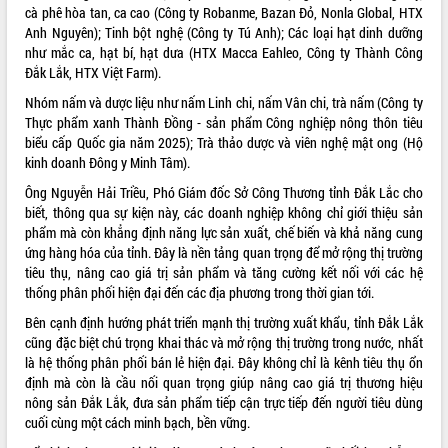
cà phê hòa tan, ca cao (Công ty Robanme, Bazan Đỏ, Nonla Global, HTX
Triết thăm, tặng quà người có công với
Anh Nguyên); Tinh bột nghệ (Công ty Tú Anh); Các loại hạt dinh dưỡng
cách mạng
như mắc ca, hạt bí, hạt dưa (HTX Macca Eahleo, Công ty Thành Công
Rà soát, hoàn thiện hệ thống thiết chế
Đắk Lắk, HTX Việt Farm).
văn hóa, thể thao đáp ứng yêu cầu
Nhóm nấm và dược liệu như nấm Linh chi, nấm Vân chi, trà nấm (Công ty
phát triển mới
Thực phẩm xanh Thành Đồng - sản phẩm Công nghiệp nông thôn tiêu
Thường trực HĐND tỉnh Đắk Lắk gặp
LIÊN KẾT WEB
biểu cấp Quốc gia năm 2025); Trà thảo dược và viên nghệ mật ong (Hộ
mặt Đoàn chuyên gia y tế TP. Hồ Chí
kinh doanh Đông y Minh Tâm).
Minh
Ông Nguyễn Hải Triều, Phó Giám đốc Sở Công Thương tỉnh Đắk Lắc cho
Lễ truy điệu và an táng hài cốt liệt sĩ
biết, thông qua sự kiện này, các doanh nghiệp không chỉ giới thiệu sản
tại Nghĩa trang Liệt sĩ xã Sơn Hòa
THỐNG KÊ TRUY CẬP
phẩm mà còn khẳng định năng lực sản xuất, chế biến và khả năng cung
Bàn giải pháp tháo gỡ khó khăn trong
ứng hàng hóa của tỉnh. Đây là nền tảng quan trọng để mở rộng thị trường
xuất khẩu sầu riêng và triển khai quy
Hôm nay:
13527
tiêu thụ, nâng cao giá trị sản phẩm và tăng cường kết nối với các hệ
định EUDR
Tất cả:
66026267
thống phân phối hiện đại đến các địa phương trong thời gian tới.
Thứ trưởng Bộ Nông nghiệp và Môi
Bên cạnh định hướng phát triển mạnh thị trường xuất khẩu, tỉnh Đắk Lắk
trường Nguyễn Hoàng Hiệp khảo sát
cũng đặc biệt chú trọng khai thác và mở rộng thị trường trong nước, nhất
vùng trồng và doanh nghiệp đóng gói
là hệ thống phân phối bán lẻ hiện đại. Đây không chỉ là kênh tiêu thụ ổn
sầu riêng tại Đắk Lắk
định mà còn là cầu nối quan trọng giúp nâng cao giá trị thương hiệu
Trình diễn nghệ thuật chế biến các
nông sản Đắk Lắk, đưa sản phẩm tiếp cận trực tiếp đến người tiêu dùng
món ăn từ sầu riêng
cuối cùng một cách minh bạch, bền vững.
Đắk Lắk công bố Quy hoạch và xúc