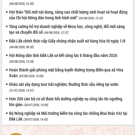
(04/08/2026, 16:30)
Đắk Lắk”
Tăng cường giám sát, đôn đốc thực
Hội thảo “Đổi mới nội dung, nâng cao chất lượng sinh hoạt và hoạt động
của Chi hội Nông dân trong tình hình mới”
hiện nhiệm vụ quản lý tài sản công
(04/08/2026, 15:23)
hàng tuần
Tăng cường hỗ trợ doanh nghiệp về khoa học, công nghệ, đổi mới sáng
Tháo gỡ những vướng mắc, đẩy mạnh
tạo và chuyển đổi số
(04/08/2026, 12:37)
công tác cải cách thủ tục hành chính
Đắk Lắk chính thức cấp Giấy chứng nhận xuất xứ hàng hóa từ ngày 1/8
tại Trung tâm Phục vụ hành chính
(04/08/2026, 08:30)
công tỉnh
Hội Nông dân tỉnh Đắk Lắk sơ kết công tác 6 tháng đầu năm 2026
Đắk Lắk: Tôn vinh 46 giải pháp tại Hội
(03/08/2026, 15:28)
thi Sáng tạo Kỹ thuật 2024 - 2025
Hoàn thành giải phóng mặt bằng tuyến đường trọng điểm qua xã Hòa
Đắk Lắk rà soát, điều chỉnh Đề án 190
Xuân
(03/08/2026, 15:04)
về phát triển nuôi trồng thủy sản
Phó Chủ tịch UBND tỉnh Đắk Lắk
Khảo sát xây dựng tour trải nghiệm, thưởng thức sầu riêng tại vườn
Trương Công Thái kiểm tra thực địa
(31/07/2026, 14:57)
Dự án cao tốc Khánh Hòa - Buôn Ma
Hơn 200 cán bộ cơ sở được bồi dưỡng nghiệp vụ công tác tín ngưỡng,
Thuột
tôn giáo
(30/07/2026, 14:00)
Định vị cà phê Việt Nam như một “di
Bộ Nông nghiệp và Môi trường kiểm tra công tác chống khai thác IUU tại
sản sống” trong dòng chảy toàn cầu
Đắk Lắk
(29/07/2026, 16:43)
Xây dựng nông thôn mới: Nâng cao đời
sống người dân từ những mô hình thiết