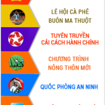
cho trạm y tế cấp xã
Du lịch Đắk Lắk nâng tầm trải nghiệm
du khách thông qua Hệ thống cơ sở dữ
liệu và Bản đồ số
Tập huấn ứng dụng trí tuệ nhân tạo (AI)
trong thương mại điện tử năm 2026
Đoàn đại biểu Quốc hội tỉnh Đắk Lắk
trao đổi thông tin trước Kỳ họp thứ
nhất, Quốc hội khóa XVI
Quyết liệt cải cách hành chính, khơi
thông nguồn lực phát triển
Nâng cao hiệu lực, hiệu quả HĐND
tỉnh thông qua hiện đại hóa hành chính
Xã Ea Phê gắn cải cách hành chính với
chuyển đổi số
Phó Chủ tịch Thường trực UBND tỉnh
Hồ Thị Nguyên Thảo làm việc tại Trung
tâm Phục vụ hành chính công xã Ea
Phê
Xây dựng nền hành chính số đồng
hành cùng nông dân dân, doanh nghiệp