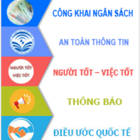
Quyền của người tiêu dùng Việt Nam
2026
Đẩy mạnh cải cách hành chính, quyết
tâm đạt được mục tiêu tăng trưởng
hai con số trong năm 2026
Tổ chức trang trọng Lễ hội Đền thờ
Lương Văn Chánh năm 2026
Phó Bí thư Tỉnh ủy Đắk Lắk Đỗ Hữu
Huy giữ chức Bí thư Đảng ủy Ủy Ban
Nhân dân tỉnh
Bệnh án điện tử thúc đẩy chuyển đổi
số y tế tại Đắk Lắk
Chuyển đổi số thư viện: Mở rộng
không gian tri thức trong thời đại số
Đánh giá, rút kinh nghiệm công tác tổ
chức diễn tập trước ngày bầu cử
Chương trình “Gặp gỡ hữu nghị –
Friendship Meeting New Year 2026”
Bầu cử Quốc hội và HĐND: Cử tri Đắk
Lắk gửi gắm niềm tin, kỳ vọng vào lá