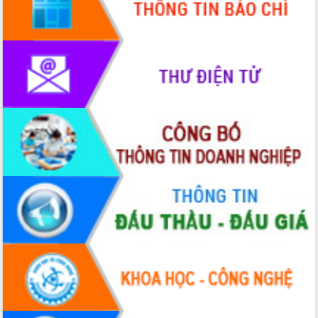
Giai đoạn 2026-2030, Đắk Lắk phấn
đấu có 77% xã đạt chuẩn nông thôn
mới
Chuyển đổi số 'mở đường' cho nông
nghiệp Đắk Lắk tăng trưởng bứt phá
Triển khai đồng bộ đo đạc, lập hồ sơ
địa chính, hoàn thiện cơ sở dữ liệu đất
đai
Ứng dụng sinh trắc học - Bước tiến
trong hành trình chuyển đổi số tại Đắk
Lắk
Đắk Lắk nâng cao hiệu quả công tác
Đảng từ Sổ tay đảng viên điện tử
Đắk Lắk đẩy mạnh nuôi biển công
nghệ, hướng tới phát triển thủy sản
bền vững
Tập huấn nâng cao năng lực triển khai
chuyển đổi số cho cán bộ, công chức
cấp xã
Đắk Lắk phát động hưởng ứng Ngày