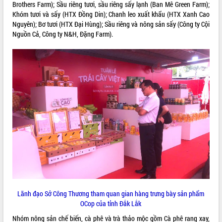
Brothers Farm); Sầu riêng tươi, sầu riêng sấy lạnh (Ban Mê Green Farm);
VIDEO
Khóm tươi và sấy (HTX Đồng Din); Chanh leo xuất khẩu (HTX Xanh Cao
Nguyên); Bơ tươi (HTX Đại Hùng); Sầu riêng và nông sản sấy (Công ty Cội
Nguồn Cả, Công ty N&H, Đặng Farm).
Hội nghị UBND tỉnh Đắk Lắk thường kỳ
tháng 7/2026
Lễ truy tặng danh hiệu “Bà Mẹ Việt
Nam Anh hùng” và trao Huân chương
Lao động
UBND tỉnh Đắk Lắk triển khai nhiệm
vụ 6 tháng cuối năm 2026
ALBUM ẢNH
Kỳ họp thứ Hai, Hội đồng nhân dân
Lãnh đạo Sở Công Thương tham quan gian hàng trưng bày sản phẩm
tỉnh khóa XI quyết nghị nhiều nội dung
OCop của tỉnh Đắk Lắk
quan trọng
Nhóm nông sản chế biến, cà phê và trà thảo mộc gồm Cà phê rang xay,
Bí thư Tỉnh ủy Lương Nguyễn Minh