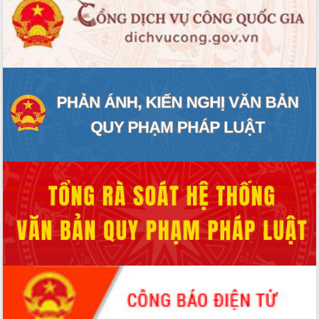
thực
Quyết liệt tháo gỡ vướng mắc, đẩy
nhanh tiến độ các dự án trọng điểm
trong Khu kinh tế Nam Phú Yên
Hòn Yến phát triển du lịch gắn với bảo
tồn biển
Lấy ý kiến điều chỉnh Quy hoạch tỉnh
Đắk Lắk thời kỳ 2021-2030, tầm nhìn
đến năm 2050
Phát động chiến dịch 30 ngày đêm
giải phóng mặt bằng Tuyến đường bộ
ven biển
Đắk Lắk nỗ lực thúc đẩy tăng trưởng
kinh tế từ 10% trở lên trong Quý
II/2026
Đắk Lắk ký kết thỏa thuận hợp tác về
chuyển đổi số giai đoạn 2026 – 2030
với Tập đoàn Bưu chính Viễn thông
Việt Nam
Thứ trưởng Bộ Y tế làm việc với tỉnh
Đắk Lắk về phát triển nhân lực y tế