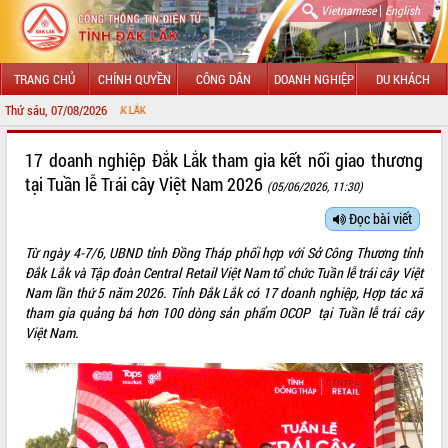
|
Vietnamese
English
TRANG CHỦ
CHÍNH QUYỀN
CÔNG DÂN
DOANH NGHIỆP
DU KHÁCH
Thứ sáu, 07/08/2026
CHÀO MỪN
GIỚI THIỆU
17 doanh nghiệp Đắk Lắk tham gia kết nối giao thương
tại Tuần lễ Trái cây Việt Nam 2026
(05/06/2026, 11:30)
LÃNH ĐẠO UBND TỈNH
Đọc bài viết
TIN TỨC SỰ KIỆN
Từ ngày 4-7/6, UBND tỉnh Đồng Tháp phối hợp với Sở Công Thương tỉnh
SỞ, BAN, NGÀNH
Đắk Lắk và Tập đoàn Central Retail Việt Nam tổ chức Tuần lễ trái cây Việt
Nam lần thứ 5 năm 2026. Tỉnh Đắk Lắk có 17 doanh nghiệp, Hợp tác xã
UBND CÁC XÃ, PHƯỜNG
tham gia quảng bá
hơn 100 dòng sản phẩm OCOP tại Tuần lễ trái cây
Việt Nam.
THÔNG TIN CHỈ ĐẠO ĐIỀU HÀNH
HỆ THỐNG VĂN BẢN
VĂN BẢN HĐND TỈNH