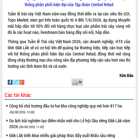
Khơi thông điểm nghẽn, đẩy nhanh
thống phân phối hiện đại của Tập đoàn Central Retail
giải ngân vốn khắc phục thiên tai
Tuần lễ trái cây Việt Nam năm nay đồng thời diễn ra tại các siêu thị GO!,
HĐND tỉnh thông qua điều chỉnh Quy
Tops Market, mini go! trên toàn quốc từ 4 đến 7/6/2026, áp dụng khuyến
hoạch tỉnh thời kỳ 2021-2030
mãi hấp dẫn tới 50% đối với hàng chục loại sản phẩm trái cây, cùng với
Hội thảo góp ý hồ sơ điều chỉnh quy
đó là các hoạt náo, livestream bán hàng đầy sôi nổi, hấp dẫn.
hoạch tỉnh Đắk Lắk thời kỳ 2021-2030,
tầm nhìn đến năm 2050
Thông qua Tuần lễ Trái cây Việt Nam 2026, các doanh nghiệp, HTX của
tỉnh Đắk Lắk sẽ có cơ hội lớn để quảng bá thương hiệu, tiếp cận trực tiếp
Nâng cao hiệu quả hoạt động của các
với hệ thống phân phối hiện đại của Central Retail, đồng thời mở rộng
doanh nghiệp nhà nước
dòng chảy thương mại cho nông sản địa phương tiếp cận sâu hơn vào thị
Hội nghị triển khai kết nối mạng
trường các tỉnh Nam Bộ và cả nước.
truyền số liệu chuyên dùng phục vụ cơ
quan Đảng, Nhà nước
Kim Bảo
In
Lễ phát động chuỗi hoạt động chung
tay làm sạch môi trường
Các tin khác
Xã Ea Kar bước chuyển mình trong
công tác cải cách hành chính mô hình
Công bố chủ trương đầu tư hai khu công nghiệp quy mô hơn 817 ha
mới
(06/08/2026, 13:00)
UBND tỉnh họp báo định kỳ tháng 4
Du lịch trải nghiệm tạo điểm nhấn mới cho Lễ hội Sầu riêng Đắk Lắk năm
năm 2026
2026
(06/08/2026, 11:00)
Hội thảo khoa học “Giải pháp thúc đẩy
Đắk Lắk triển khai nhiều giải pháp thúc đẩy xuất khẩu sầu riêng
phát triển nền kinh tế xanh tại tỉnh