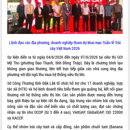
ĐIỂM TIN VĂN BẢN
QUY HOẠCH - KẾ HOẠCH
Lãnh đạo các địa phương, doanh nghiệp tham dự khai mạc Tuần lễ Trái
cây Việt Nam 2026
Sự kiện diễn ra từ ngày 04/6/2026 đến ngày 07/6/2026 tại siêu thị GO!
Mỹ Tho (phường Đạo Thạnh, tỉnh Đồng Tháp). Đây là chương trình tạo
không gian giao thương, liên kết trực tiếp giữa các nhà cung ứng địa
phương với đội ngũ thu mua hệ thống siêu thị lớn.
Sở Công Thương tỉnh Đắk Lắk tổ chức hỗ trợ cho 17 doanh nghiệp, hợp
tác xã (HTX) và hộ kinh doanh tiêu biểu tham gia quảng bá, kết nối giao
thương với hệ thống siêu thị lớn. Các sản phẩm được mang đến trưng
bày, giới thiệu tại sự kiện rất đa dạng, tập trung vào nhóm trái cây tươi,
nông sản và đặc sản chế biến sâu có chất lượng cao, đạt các chứng
nhận uy tín như OCOP (từ 3 đến 4 sao), VietGAP, GlobalGAP, ISO 22000
và HACCP.
Cụ thể nhóm trái cây tươi và cấp đông, sản phẩm chuối tươi (Banana