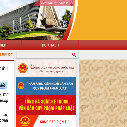
|
Vietnamese
English
IỆP
DU KHÁCH
 TỈNH ĐẮK LẮK
hứ I
viết
, Thể
 trong
c sở,
o vận