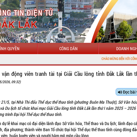
ÍNH QUYỀN
CÔNG DÂN
DOANH NGH
CHÀO MỪNG ĐẾN VỚI CỔNG THÔNG TIN ĐIỆN TỬ
 vận động viên tranh tài tại Giải Cầu lông tỉnh Đắk Lắk lần t
5/2026, 09:32)
Đọc bài 
 21/5, tại Nhà Thi đấu Thể dục thể thao tỉnh (phường Buôn Ma Thuột), Sở Văn hóa
và Du lịch tổ chức khai mạc Giải Cầu lông tỉnh Đắk Lắk lần thứ I năm 2025 – 2026
g trình Đại hội Thể dục thể thao tỉnh.
 dự lễ khai mạc có đại diện lãnh đạo Sở Văn hóa, Thể thao và Du lịch; lãnh đạo cá
h, địa phương; thành viên Ban Tổ chức Đại hội Thể dục thể thao tỉnh cùng đông đả
 viên, huấn luyện viên và người hâm mộ môn cầu lông.