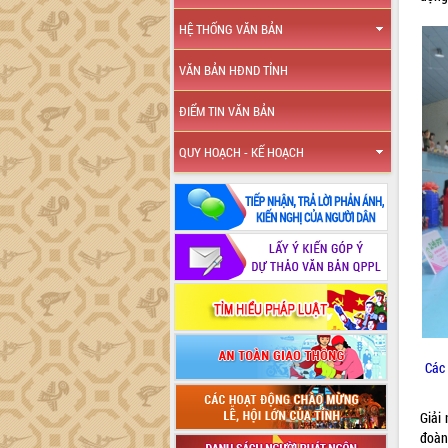
HỆ THỐNG VĂN BẢN
VĂN BẢN HĐND TỈNH
ĐIỂM TIN VĂN BẢN
QUY HOẠCH - KẾ HOẠCH
Các 
Giải
đoàn 