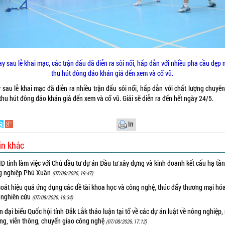
y sau lễ khai mạc, các trận đấu đã diễn ra sôi nổi, hấp dẫn với nhiều pha cầu đẹp 
thu hút đông đảo khán giả đến xem và cổ vũ.
 sau lễ khai mạc đã diễn ra nhiều trận đấu sôi nổi, hấp dẫn với chất lượng chuyê
thu hút đông đảo khán giả đến xem và cổ vũ. Giải sẽ diễn ra đến hết ngày 24/5.
In
in khác
 tỉnh làm việc với Chủ đầu tư dự án Đầu tư xây dựng và kinh doanh kết cấu hạ tầ
g nghiệp Phú Xuân
(07/08/2026, 19:47)
oát hiệu quả ứng dụng các đề tài khoa học và công nghệ, thúc đẩy thương mại hóa
 nghiên cứu
(07/08/2026, 18:34)
 đại biểu Quốc hội tỉnh Đắk Lắk thảo luận tại tổ về các dự án luật về nông nghiệp,
ờng, viễn thông, chuyển giao công nghệ
(07/08/2026, 17:12)