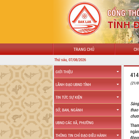
TRANG CHỦ
CH
Thứ sáu, 07/08/2026
GIỚI THIỆU
414
(21/0
LÃNH ĐẠO UBND TỈNH
TIN TỨC SỰ KIỆN
Sáng
thao 
SỞ, BAN, NGÀNH
chươn
UBND CÁC XÃ, PHƯỜNG
Tham
ngàn
THÔNG TIN CHỈ ĐẠO ĐIỀU HÀNH
động