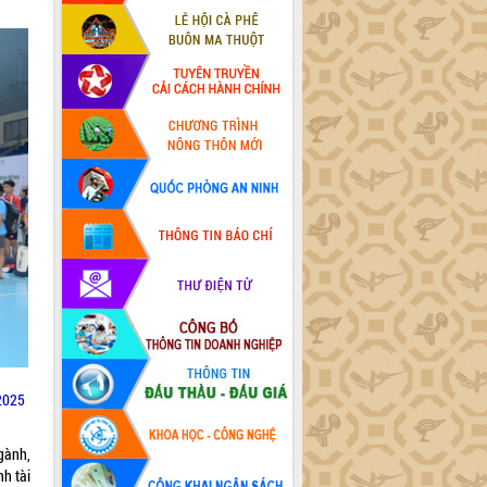
 2025
gành,
nh tài