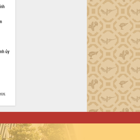
ỉnh
ạm
ỉnh ủy
026,