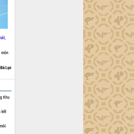
mắt,
n môn
Bá Lục
ng Khu
 kết
 môi