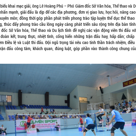
 biểu khai mạc giải, ông Lê Hoàng Phú – Phó Giám đốc Sở Văn hóa, Thể thao và Du
nhấn mạnh, giải đấu là dịp để các địa phương, đơn vị giao lưu, học hỏi, nâng cao
huyên môn; đồng thời góp phần phát triển phong trào tập luyện thể dục thể thao
g, thúc đẩy phong trào cầu lông ngày càng phát triển sâu rộng trên địa bàn tỉnh
 đốc Sở Văn hóa, Thể thao và Du lịch tỉnh đề nghị các vận động viên thi đấu với
 đoàn kết, trung thực, nhiệt tình, cống hiến những trận đấu hay, hấp dẫn; chấp
êm Điều lệ và Luật thi đấu. Đội ngũ trọng tài nêu cao tinh thần trách nhiệm, điều
trận đấu công tâm, khách quan, đúng luật, góp phần vào thành công chung của