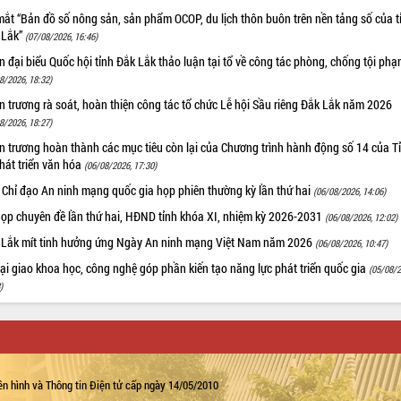
ắt “Bản đồ số nông sản, sản phẩm OCOP, du lịch thôn buôn trên nền tảng số của t
 Lắk”
(07/08/2026, 16:46)
 đại biểu Quốc hội tỉnh Đắk Lắk thảo luận tại tổ về công tác phòng, chống tội ph
8/2026, 18:32)
 trương rà soát, hoàn thiện công tác tổ chức Lễ hội Sầu riêng Đắk Lắk năm 2026
8/2026, 18:27)
 trương hoàn thành các mục tiêu còn lại của Chương trình hành động số 14 của T
hát triển văn hóa
(06/08/2026, 17:30)
 Chỉ đạo An ninh mạng quốc gia họp phiên thường kỳ lần thứ hai
(06/08/2026, 14:06)
họp chuyên đề lần thứ hai, HĐND tỉnh khóa XI, nhiệm kỳ 2026-2031
(06/08/2026, 12:02)
 Lắk mít tinh hưởng ứng Ngày An ninh mạng Việt Nam năm 2026
(06/08/2026, 10:47)
i giao khoa học, công nghệ góp phần kiến tạo năng lực phát triển quốc gia
(05/08/2
)
n hình và Thông tin Điện tử cấp ngày 14/05/2010