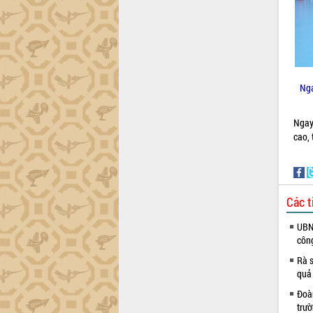
trường Nguyễn Hoàng Hiệp khảo sát
vùng trồng và doanh nghiệp đóng gói
sầu riêng tại Đắk Lắk
Trình diễn nghệ thuật chế biến các
món ăn từ sầu riêng
Đắk Lắk công bố Quy hoạch và xúc
Nga
tiến đầu tư tỉnh
Ngành cá ngừ Đắk Lắk chủ động thích
Ngay
ứng để giữ vững thị trường xuất khẩu
cao, 
Diễn đàn Kinh tế tư nhân Việt Nam đột
phá cơ chế - Hợp tác công tư
Đề án 06 tạo bước ngoặt đột phá trong
cải cách hành chính tỉnh Đắk Lắk
Các t
Kết nối tour, đẩy mạnh chuyển đổi số
để phát triển du lịch Đắk Lắk
UBND
Khởi động Dự án Đầu tư xây dựng hạ
côn
tầng kỹ thuật Cụm công nghiệp Tân
Rà s
Tiến
quả
Gặp mặt các cơ quan báo chí nhân Kỷ
Đoàn
niệm 101 năm Ngày Báo chí Cách
trư
mạng Việt Nam