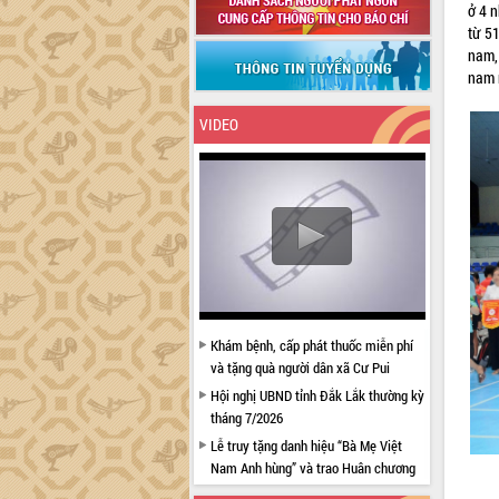
ở 4 n
từ 5
nam, 
nam 
VIDEO
Khám bệnh, cấp phát thuốc miễn phí
và tặng quà người dân xã Cư Pui
Hội nghị UBND tỉnh Đắk Lắk thường kỳ
tháng 7/2026
Lễ truy tặng danh hiệu “Bà Mẹ Việt
Nam Anh hùng” và trao Huân chương
Lao động