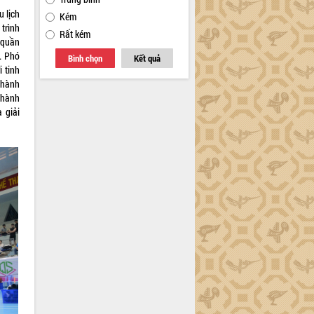
 lịch
Kém
 trình
Rất kém
 quần
. Phó
Bình chọn
Kết quả
 tinh
 hành
 hành
 giải