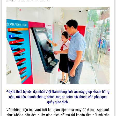
VIDEO
Không có file video nào để phát.
ALBUM ẢNH
LIÊN KẾT WEB
Đây là thiết bị hiện đại nhất Việt Nam trong lĩnh vực này, giúp khách hàng
nộp, rút tiền nhanh chóng, chính xác, an toàn mà không cần phải qua
quầy giao dịch.
THỐNG KÊ TRUY CẬP
Với những tiện ích vượt trội khi giao dịch qua máy CDM của Agribank
Hôm nay:
26999
như: Không cần đến quầy giao dịch để mở tài khoản tiền gửi mà vẫn