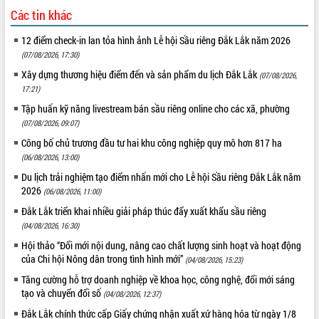
Các tin khác
12 điểm check-in lan tỏa hình ảnh Lễ hội Sầu riêng Đắk Lắk năm 2026
(07/08/2026, 17:30)
Xây dựng thương hiệu điểm đến và sản phẩm du lịch Đắk Lắk
(07/08/2026,
17:21)
Tập huấn kỹ năng livestream bán sầu riêng online cho các xã, phường
(07/08/2026, 09:07)
Công bố chủ trương đầu tư hai khu công nghiệp quy mô hơn 817 ha
(06/08/2026, 13:00)
Du lịch trải nghiệm tạo điểm nhấn mới cho Lễ hội Sầu riêng Đắk Lắk năm
2026
(06/08/2026, 11:00)
Đắk Lắk triển khai nhiều giải pháp thúc đẩy xuất khẩu sầu riêng
(04/08/2026, 16:30)
Hội thảo “Đổi mới nội dung, nâng cao chất lượng sinh hoạt và hoạt động
của Chi hội Nông dân trong tình hình mới”
(04/08/2026, 15:23)
Tăng cường hỗ trợ doanh nghiệp về khoa học, công nghệ, đổi mới sáng
tạo và chuyển đổi số
(04/08/2026, 12:37)
Đắk Lắk chính thức cấp Giấy chứng nhận xuất xứ hàng hóa từ ngày 1/8