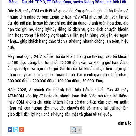
Bông – Địa chỉ: TDP 3, TT.Krông Kmar, huyện Krông Bông, tỉnh Đắk Lắk.
Đặc biệt, máy CDM có thiết kế giao diện đơn giản, dễ hiểu, thân thiện; có
những tính năng cơ bản tương tự trên máy ATM như: rút tiền, vấn tin số
dư, đổi mã pin, in sao kê thẻ ghi nợ/thẻ tín dụng, thanh toán hóa đơn, gia
hạn thẻ ghi nợ, đăng ký/hủy đăng ký dịch vụ, giao dịch chuyển khoản
linh hoạt trong hệ thống Agribank và liên ngân hàng với gần 40 ngân
hàng... giúp khách hàng thao tác và sử dụng nhanh chóng, an toàn, hiệu
quả.
Máy hoạt động 24/7, số tiền tối đa khách hàng có thể nộp vào tài khoản
là 100 triệu đồng/lần, tối thiểu 50.000 đồng/lần và không giới hạn về số
lần giao dịch và hạn mức gửi. Số dư của tài khoản nhận tiền được ghi
nhận ngay sau khi giao dịch hoàn thành. Các mệnh giá được chấp nhận:
500.000 đồng, 200.000 đồng, 100.000 đồng, 50.000 đồng.
Năm 2025, Agribank Chi nhánh tỉnh Đắk Lắk
dự kiến đưa
43 máy
ATM/CDM vào lắp đặt các chi nhánh toàn tỉnh. Việc mở rộng hệ thống
máy CDM không chỉ giúp khách hàng dễ dàng tiếp cận dịch vụ ngân
hàng mà còn hướng đến mục tiêu chuyển đổi số, mang lại trải nghiệm
giao dịch tiện lợi, hạn chế sử dụng tiền mặt và giảm tải tại quầy.
Kim Bảo
In