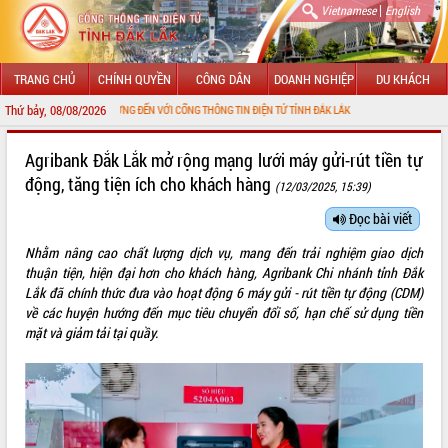
|
Vietnamese
English
TRANG CHỦ
CHÍNH QUYỀN
CÔNG DÂN
DOANH NGHIỆP
DU KHÁCH
Thứ bảy, 08/08/2026
CHÀO MỪNG ĐẾN VỚI CỔNG THÔNG TIN ĐIỆN TỬ TỈNH ĐẮK LẮK
GIỚI THIỆU
Agribank Đắk Lắk mở rộng mạng lưới máy gửi-rút tiền tự
động, tăng tiện ích cho khách hàng
(12/03/2025, 15:39)
LÃNH ĐẠO UBND TỈNH
Đọc bài viết
TIN TỨC SỰ KIỆN
Nhằm nâng cao chất lượng dịch vụ, mang đến trải nghiệm giao dịch
SỞ, BAN, NGÀNH
thuận tiện, hiện đại hơn cho khách hàng, Agribank Chi nhánh tỉnh Đắk
Lắk đã chính thức đưa vào hoạt động 6 máy gửi - rút tiền tự động (CDM)
UBND CÁC XÃ, PHƯỜNG
về các huyện hướng đến mục tiêu chuyển đổi số, hạn chế sử dụng tiền
mặt và giảm tải tại quầy.
THÔNG TIN CHỈ ĐẠO ĐIỀU HÀNH
HỆ THỐNG VĂN BẢN
VĂN BẢN HĐND TỈNH