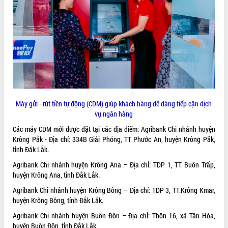
ĐIỂM TIN VĂN BẢN
QUY HOẠCH - KẾ HOẠCH
Máy gửi - rút tiền tự động (CDM) giúp khách hàng dễ dàng tiếp cận dịch
vụ ngân hàng
Các máy CDM mới được đặt tại các địa điểm: Agribank Chi nhánh huyện
Krông Pắk - Địa chỉ: 334B Giải Phóng, TT Phước An, huyện Krông Păk,
tỉnh Đắk Lắk.
Agribank Chi nhánh huyện Krông Ana – Địa chỉ: TDP 1, TT Buôn Trấp,
huyện Krông Ana, tỉnh Đắk Lắk.
Agribank Chi nhánh huyện Krông Bông – Địa chỉ: TDP 3, TT.Krông Kmar,
huyện Krông Bông, tỉnh Đắk Lắk.
Agribank Chi nhánh huyện Buôn Đôn – Địa chỉ: Thôn 16, xã Tân Hòa,
huyện Buôn Đôn, tỉnh Đắk Lắk.