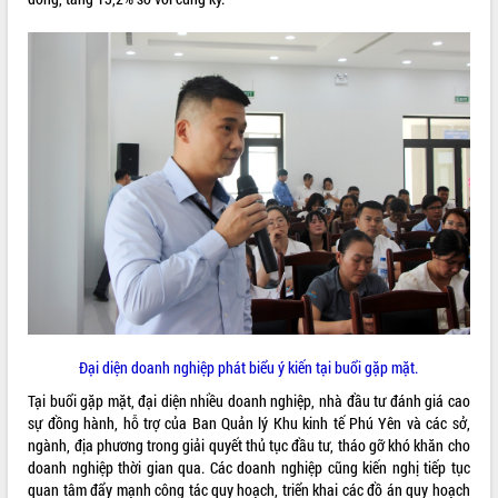
VIDEO
Loading the player...
Khám bệnh, cấp phát thuốc miễn phí
và tặng quà người dân xã Cư Pui
Hội nghị UBND tỉnh Đắk Lắk thường kỳ
tháng 7/2026
Lễ truy tặng danh hiệu “Bà Mẹ Việt
Nam Anh hùng” và trao Huân chương
Lao động
ALBUM ẢNH
UBND tỉnh Đắk Lắk triển khai nhiệm
vụ 6 tháng cuối năm 2026
Kỳ họp thứ Hai, Hội đồng nhân dân
tỉnh khóa XI quyết nghị nhiều nội dung
Đại diện doanh nghiệp phát biểu ý kiến tại buổi gặp mặt.
quan trọng
Tại buổi gặp mặt, đại diện nhiều doanh nghiệp, nhà đầu tư đánh giá cao
Bí thư Tỉnh ủy Lương Nguyễn Minh
sự đồng hành, hỗ trợ của Ban Quản lý Khu kinh tế Phú Yên và các sở,
Triết thăm, tặng quà người có công với
ngành, địa phương trong giải quyết thủ tục đầu tư, tháo gỡ khó khăn cho
cách mạng
doanh nghiệp thời gian qua. Các doanh nghiệp cũng kiến nghị tiếp tục
Rà soát, hoàn thiện hệ thống thiết chế
quan tâm đẩy mạnh công tác quy hoạch, triển khai các đồ án quy hoạch
văn hóa, thể thao đáp ứng yêu cầu
LIÊN KẾT WEB