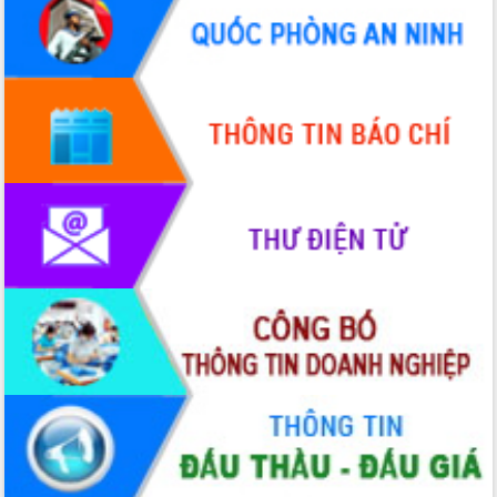
Chuyển đổi số 'mở đường' cho nông
nghiệp Đắk Lắk tăng trưởng bứt phá
Triển khai đồng bộ đo đạc, lập hồ sơ
địa chính, hoàn thiện cơ sở dữ liệu đất
đai
Ứng dụng sinh trắc học - Bước tiến
trong hành trình chuyển đổi số tại Đắk
Lắk
Đắk Lắk nâng cao hiệu quả công tác
Đảng từ Sổ tay đảng viên điện tử
Đắk Lắk đẩy mạnh nuôi biển công
nghệ, hướng tới phát triển thủy sản
bền vững
Tập huấn nâng cao năng lực triển khai
chuyển đổi số cho cán bộ, công chức
cấp xã
Đắk Lắk phát động hưởng ứng Ngày
Quyền của người tiêu dùng Việt Nam
2026
Đẩy mạnh cải cách hành chính, quyết
tâm đạt được mục tiêu tăng trưởng