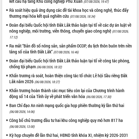
kết cấu hạ tầng Khu công nghiệp Phú Xuân
(07/08/2026, 19:47)
Tháo gỡ những vướng mắc, đẩy mạnh
Rà soát hiệu quả ứng dụng các đề tài khoa học và công nghệ, thúc đẩy
công tác cải cách thủ tục hành chính
thương mại hóa kết quả nghiên cứu
(07/08/2026, 18:34)
tại Trung tâm Phục vụ hành chính
công tỉnh
Đoàn đại biểu Quốc hội tỉnh Đắk Lắk thảo luận tại tổ về các dự án luật về
nông nghiệp, môi trường, viễn thông, chuyển giao công nghệ
(07/08/2026,
Đắk Lắk: Tôn vinh 46 giải pháp tại Hội
17:12)
thi Sáng tạo Kỹ thuật 2024 - 2025
Ra mắt “Bản đồ số nông sản, sản phẩm OCOP, du lịch thôn buôn trên nền
Đắk Lắk rà soát, điều chỉnh Đề án 190
tảng số của tỉnh Đắk Lắk”
về phát triển nuôi trồng thủy sản
(07/08/2026, 16:46)
Phó Chủ tịch UBND tỉnh Đắk Lắk
Đoàn đại biểu Quốc hội tỉnh Đắk Lắk thảo luận tại tổ về công tác phòng,
Trương Công Thái kiểm tra thực địa
chống tội phạm
(06/08/2026, 18:32)
Dự án cao tốc Khánh Hòa - Buôn Ma
Khẩn trương rà soát, hoàn thiện công tác tổ chức Lễ hội Sầu riêng Đắk
Thuột
Lắk năm 2026
(06/08/2026, 18:27)
Định vị cà phê Việt Nam như một “di
Khẩn trương hoàn thành các mục tiêu còn lại của Chương trình hành
sản sống” trong dòng chảy toàn cầu
động số 14 của Tỉnh ủy về phát triển văn hóa
(06/08/2026, 17:30)
Xây dựng nông thôn mới: Nâng cao đời
Ban Chỉ đạo An ninh mạng quốc gia họp phiên thường kỳ lần thứ hai
sống người dân từ những mô hình thiết
(06/08/2026, 14:06)
thực
Công bố chủ trương đầu tư hai khu công nghiệp quy mô hơn 817 ha
Quyết liệt tháo gỡ vướng mắc, đẩy
nhanh tiến độ các dự án trọng điểm
(06/08/2026, 13:00)
trong Khu kinh tế Nam Phú Yên
Kỳ họp chuyên đề lần thứ hai, HĐND tỉnh khóa XI, nhiệm kỳ 2026-2031