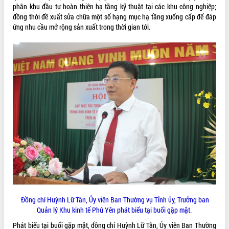
phân khu đầu tư hoàn thiện hạ tầng kỹ thuật tại các khu công nghiệp;
phát triển mới
đồng thời đề xuất sửa chữa một số hạng mục hạ tầng xuống cấp để đáp
Thường trực HĐND tỉnh Đắk Lắk gặp
ứng nhu cầu mở rộng sản xuất trong thời gian tới.
mặt Đoàn chuyên gia y tế TP. Hồ Chí
Minh
THỐNG KÊ TRUY CẬP
Lễ truy điệu và an táng hài cốt liệt sĩ
tại Nghĩa trang Liệt sĩ xã Sơn Hòa
Hôm nay:
30997
Bàn giải pháp tháo gỡ khó khăn trong
Tất cả:
66043737
xuất khẩu sầu riêng và triển khai quy
định EUDR
Thứ trưởng Bộ Nông nghiệp và Môi
trường Nguyễn Hoàng Hiệp khảo sát
vùng trồng và doanh nghiệp đóng gói
sầu riêng tại Đắk Lắk
Trình diễn nghệ thuật chế biến các
món ăn từ sầu riêng
Đắk Lắk công bố Quy hoạch và xúc
tiến đầu tư tỉnh
Đồng chí Huỳnh Lữ Tân, Ủy viên Ban Thường vụ Tỉnh ủy, Trưởng ban
Ngành cá ngừ Đắk Lắk chủ động thích
Quản lý Khu kinh tế Phú Yên phát biểu tại buổi gặp mặt.
ứng để giữ vững thị trường xuất khẩu
Diễn đàn Kinh tế tư nhân Việt Nam đột
Phát biểu tại buổi gặp mặt, đồng chí Huỳnh Lữ Tân, Ủy viên Ban Thường