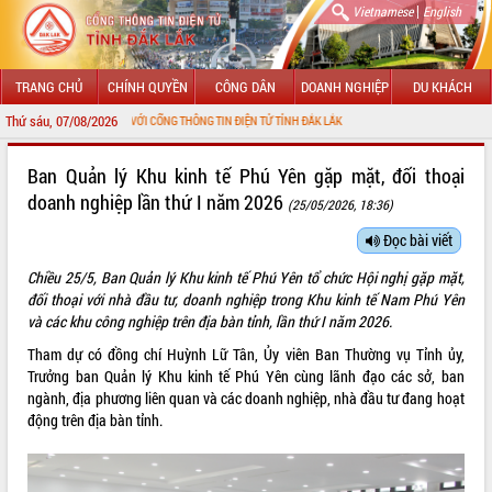
|
Vietnamese
English
TRANG CHỦ
CHÍNH QUYỀN
CÔNG DÂN
DOANH NGHIỆP
DU KHÁCH
Thứ sáu, 07/08/2026
MỪNG ĐẾN VỚI CỔNG THÔNG TIN ĐIỆN TỬ TỈNH ĐẮK LẮK
GIỚI THIỆU
Ban Quản lý Khu kinh tế Phú Yên gặp mặt, đối thoại
doanh nghiệp lần thứ I năm 2026
(25/05/2026, 18:36)
LÃNH ĐẠO UBND TỈNH
Đọc bài viết
TIN TỨC SỰ KIỆN
Chiều 25/5, Ban Quản lý Khu kinh tế Phú Yên tổ chức Hội nghị gặp mặt,
SỞ, BAN, NGÀNH
đối thoại với nhà đầu tư, doanh nghiệp trong Khu kinh tế Nam Phú Yên
và các khu công nghiệp trên địa bàn tỉnh, lần thứ I năm 2026.
UBND CÁC XÃ, PHƯỜNG
Tham dự có đồng chí Huỳnh Lữ Tân, Ủy viên Ban Thường vụ Tỉnh ủy,
Trưởng ban Quản lý Khu kinh tế Phú Yên cùng lãnh đạo các sở, ban
THÔNG TIN CHỈ ĐẠO ĐIỀU HÀNH
ngành, địa phương liên quan và các doanh nghiệp, nhà đầu tư đang hoạt
động trên địa bàn tỉnh.
HỆ THỐNG VĂN BẢN
VĂN BẢN HĐND TỈNH