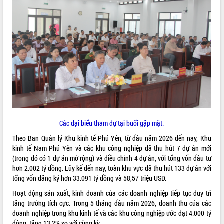
ĐIỂM TIN VĂN BẢN
QUY HOẠCH - KẾ HOẠCH
Các đại biểu tham dự tại buổi gặp mặt.
Theo Ban Quản lý Khu kinh tế Phú Yên, từ đầu năm 2026 đến nay, Khu
kinh tế Nam Phú Yên và các khu công nghiệp đã thu hút 7 dự án mới
(trong đó có 1 dự án mở rộng) và điều chỉnh 4 dự án, với tổng vốn đầu tư
hơn 2.002 tỷ đồng. Lũy kế đến nay, toàn khu vực đã thu hút 133 dự án với
tổng vốn đăng ký hơn 33.091 tỷ đồng và 58,57 triệu USD.
Hoạt động sản xuất, kinh doanh của các doanh nghiệp tiếp tục duy trì
tăng trưởng tích cực. Trong 5 tháng đầu năm 2026, doanh thu của các
doanh nghiệp trong khu kinh tế và các khu công nghiệp ước đạt 4.000 tỷ
đồng, tăng 13,2% so với cùng kỳ.