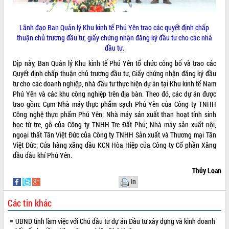
Hội thảo góp ý hồ sơ điều chỉnh quy
hoạch tỉnh Đắk Lắk thời kỳ 2021-2030,
tầm nhìn đến năm 2050
Lãnh đạo Ban Quản lý Khu kinh tế Phú Yên trao các quyết định chấp
Nâng cao hiệu quả hoạt động của các
thuận chủ trương đầu tư, giấy chứng nhận đăng ký đầu tư cho các nhà
doanh nghiệp nhà nước
đầu tư.
Hội nghị triển khai kết nối mạng
Dịp này, Ban Quản lý Khu kinh tế Phú Yên tổ chức công bố và trao các
truyền số liệu chuyên dùng phục vụ cơ
Quyết định chấp thuận chủ trương đầu tư, Giấy chứng nhận đăng ký đầu
quan Đảng, Nhà nước
tư cho các doanh nghiệp, nhà đầu tư thực hiện dự án tại Khu kinh tế Nam
Lễ phát động chuỗi hoạt động chung
Phú Yên và các khu công nghiệp trên địa bàn. Theo đó, các dự án được
tay làm sạch môi trường
trao gồm: Cụm Nhà máy thực phẩm sạch Phú Yên của Công ty TNHH
Công nghệ thực phẩm Phú Yên; Nhà máy sản xuất than hoạt tính sinh
Xã Ea Kar bước chuyển mình trong
học từ tre, gỗ của Công ty TNHH Tre Đất Phú; Nhà máy sản xuất nội,
công tác cải cách hành chính mô hình
ngoại thất Tân Việt Đức của Công ty TNHH Sản xuất và Thương mại Tân
mới
Việt Đức; Cửa hàng xăng dầu KCN Hòa Hiệp của Công ty Cổ phần Xăng
UBND tỉnh họp báo định kỳ tháng 4
dầu dầu khí Phú Yên.
năm 2026
Thủy Loan
Hội thảo khoa học “Giải pháp thúc đẩy
In
phát triển nền kinh tế xanh tại tỉnh
Đắk Lắk”
Các tin khác
Tăng cường giám sát, đôn đốc thực
hiện nhiệm vụ quản lý tài sản công
UBND tỉnh làm việc với Chủ đầu tư dự án Đầu tư xây dựng và kinh doanh
hàng tuần