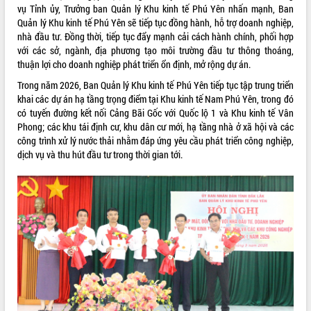
phá cơ chế - Hợp tác công tư
vụ Tỉnh ủy, Trưởng ban Quản lý Khu kinh tế Phú Yên nhấn mạnh, Ban
Quản lý Khu kinh tế Phú Yên sẽ tiếp tục đồng hành, hỗ trợ doanh nghiệp,
Đề án 06 tạo bước ngoặt đột phá trong
nhà đầu tư. Đồng thời, tiếp tục đẩy mạnh cải cách hành chính, phối hợp
cải cách hành chính tỉnh Đắk Lắk
với các sở, ngành, địa phương tạo môi trường đầu tư thông thoáng,
Kết nối tour, đẩy mạnh chuyển đổi số
thuận lợi cho doanh nghiệp phát triển ổn định, mở rộng dự án.
để phát triển du lịch Đắk Lắk
Trong năm 2026, Ban Quản lý Khu kinh tế Phú Yên tiếp tục tập trung triển
Khởi động Dự án Đầu tư xây dựng hạ
khai các dự án hạ tầng trọng điểm tại Khu kinh tế Nam Phú Yên, trong đó
tầng kỹ thuật Cụm công nghiệp Tân
có tuyến đường kết nối Cảng Bãi Gốc với Quốc lộ 1 và Khu kinh tế Vân
Tiến
Phong; các khu tái định cư, khu dân cư mới, hạ tầng nhà ở xã hội và các
Gặp mặt các cơ quan báo chí nhân Kỷ
công trình xử lý nước thải nhằm đáp ứng yêu cầu phát triển công nghiệp,
niệm 101 năm Ngày Báo chí Cách
dịch vụ và thu hút đầu tư trong thời gian tới.
mạng Việt Nam
Đắk Lắk sơ kết 4 năm triển khai thực
hiện Đề án 06 của Chính phủ
Họp báo thông tin về Hội nghị Công bố
Quy hoạch và Xúc tiến đầu tư tỉnh Đắk
Lắk
Khơi thông điểm nghẽn, đẩy nhanh
giải ngân vốn khắc phục thiên tai
HĐND tỉnh thông qua điều chỉnh Quy
hoạch tỉnh thời kỳ 2021-2030