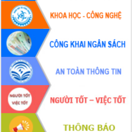
hai con số trong năm 2026
Tổ chức trang trọng Lễ hội Đền thờ
Lương Văn Chánh năm 2026
Phó Bí thư Tỉnh ủy Đắk Lắk Đỗ Hữu
Huy giữ chức Bí thư Đảng ủy Ủy Ban
Nhân dân tỉnh
Bệnh án điện tử thúc đẩy chuyển đổi
số y tế tại Đắk Lắk
Chuyển đổi số thư viện: Mở rộng
không gian tri thức trong thời đại số
Đánh giá, rút kinh nghiệm công tác tổ
chức diễn tập trước ngày bầu cử
Chương trình “Gặp gỡ hữu nghị –
Friendship Meeting New Year 2026”
Bầu cử Quốc hội và HĐND: Cử tri Đắk
Lắk gửi gắm niềm tin, kỳ vọng vào lá
phiếu
Đắk Lắk sẵn sàng các điều kiện cho
Ngày hội bầu cử đại biểu Quốc hội
khóa XVI và HĐND các cấp nhiệm kỳ