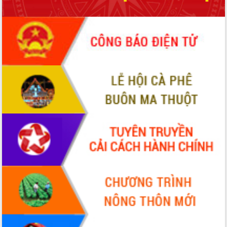
Tập huấn ứng dụng trí tuệ nhân tạo (AI)
trong thương mại điện tử năm 2026
Đoàn đại biểu Quốc hội tỉnh Đắk Lắk
trao đổi thông tin trước Kỳ họp thứ
nhất, Quốc hội khóa XVI
Quyết liệt cải cách hành chính, khơi
thông nguồn lực phát triển
Nâng cao hiệu lực, hiệu quả HĐND
tỉnh thông qua hiện đại hóa hành chính
Xã Ea Phê gắn cải cách hành chính với
chuyển đổi số
Phó Chủ tịch Thường trực UBND tỉnh
Hồ Thị Nguyên Thảo làm việc tại Trung
tâm Phục vụ hành chính công xã Ea
Phê
Xây dựng nền hành chính số đồng
hành cùng nông dân dân, doanh nghiệp
Giai đoạn 2026-2030, Đắk Lắk phấn
đấu có 77% xã đạt chuẩn nông thôn
mới