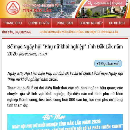
|
Vietnamese
English
TRANG CHỦ
CHÍNH QUYỀN
CÔNG DÂN
DOANH NGHIỆP
DU KHÁCH
Thứ sáu, 07/08/2026
CHÀO MỪNG ĐẾN VỚI CỔNG THÔNG TIN ĐIỆN TỬ TỈNH ĐẮK LẮK
GIỚI THIỆU
Bế mạc Ngày hội “Phụ nữ khởi nghiệp” tỉnh Đắk Lắk năm
2026
(05/06/2026, 16:57)
LÃNH ĐẠO UBND TỈNH
Đọc bài viết
TIN TỨC SỰ KIỆN
Ngày 5/6, Hội Liên hiệp Phụ nữ tỉnh Đắk Lắk tổ chức Lễ bế mạc Ngày hội
SỞ, BAN, NGÀNH
“Phụ nữ khởi nghiệp” năm 2026.
Tham dự buổi lễ có đại diện lãnh đạo các sở, ban, ngành hữu quan; các
UBND CÁC XÃ, PHƯỜNG
chuyên gia về lĩnh vực khởi nghiệp; đại diện các mô hình phụ nữ khởi
nghiệp thành công, tiêu biểu cùng hơn 800 cán bộ, hội viên phụ nữ trong
THÔNG TIN CHỈ ĐẠO ĐIỀU HÀNH
tỉnh tham dự.
HỆ THỐNG VĂN BẢN
VĂN BẢN HĐND TỈNH