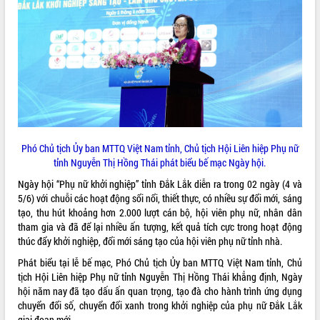
ĐIỂM TIN VĂN BẢN
QUY HOẠCH - KẾ HOẠCH
Phó Chủ tịch Ủy ban MTTQ Việt Nam tỉnh, Chủ tịch Hội Liên hiệp Phụ nữ
tỉnh Nguyễn Thị Hồng Thái phát biểu bế mạc Ngày hội.
Ngày hội “Phụ nữ khởi nghiệp” tỉnh Đắk Lắk diễn ra trong 02 ngày (4 và
5/6) với chuỗi các hoạt động sổi nổi, thiết thực, có nhiều sự đổi mới, sáng
tạo, thu hút khoảng hơn 2.000 lượt cán bộ, hội viên phụ nữ, nhân dân
tham gia và đã để lại nhiều ấn tượng, kết quả tích cực trong hoạt động
thúc đẩy khởi nghiệp, đổi mới sáng tạo của hội viên phụ nữ tỉnh nhà.
Phát biểu tại lễ bế mạc, Phó Chủ tịch Ủy ban MTTQ Việt Nam tỉnh, Chủ
tịch Hội Liên hiệp Phụ nữ tỉnh Nguyễn Thị Hồng Thái khẳng định, Ngày
hội năm nay đã tạo dấu ấn quan trọng, tạo đà cho hành trình ứng dụng
chuyển đổi số, chuyển đổi xanh trong khởi nghiệp của phụ nữ Đắk Lắk
giai đoạn mới.