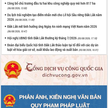
Công bố chủ trương đầu tư hai khu công nghiệp quy mô hơn 817 ha
Hội thảo khoa học “Giải pháp thúc đẩy
(06/08/2026, 13:00)
phát triển nền kinh tế xanh tại tỉnh
Đắk Lắk”
Du lịch trải nghiệm tạo điểm nhấn mới cho Lễ hội Sầu riêng Đắk Lắk năm
2026
(06/08/2026, 11:00)
Tăng cường giám sát, đôn đốc thực
hiện nhiệm vụ quản lý tài sản công
Đắk Lắk mít tinh hưởng ứng Ngày An ninh mạng Việt Nam năm 2026
hàng tuần
(06/08/2026, 10:47)
Tháo gỡ những vướng mắc, đẩy mạnh
Hội nghị UBND tỉnh Đắk Lắk thường kỳ tháng 7/2026
(05/08/2026, 17:18)
công tác cải cách thủ tục hành chính
Đoàn đại biểu Quốc hội tỉnh Đắk Lắk thảo luận tại tổ đối với các dự án
tại Trung tâm Phục vụ hành chính
luật về hòa giải cơ sở, xuất khẩu lao động và xuất bản
(05/08/2026, 16:01)
công tỉnh
Đắk Lắk: Tôn vinh 46 giải pháp tại Hội
thi Sáng tạo Kỹ thuật 2024 - 2025
Đắk Lắk rà soát, điều chỉnh Đề án 190
về phát triển nuôi trồng thủy sản
Phó Chủ tịch UBND tỉnh Đắk Lắk
Trương Công Thái kiểm tra thực địa
Dự án cao tốc Khánh Hòa - Buôn Ma
Thuột
Định vị cà phê Việt Nam như một “di
sản sống” trong dòng chảy toàn cầu