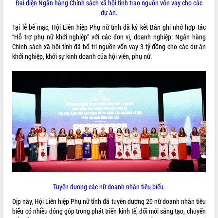
món ăn từ sầu riêng
Đại diện Ngân hàng Chính sách xã hội tỉnh trao nguồn vốn vay cho các
dự án.
Đắk Lắk công bố Quy hoạch và xúc
tiến đầu tư tỉnh
Tại lễ bế mạc, Hội Liên hiệp Phụ nữ tỉnh đã ký kết Bản ghi nhớ hợp tác
Ngành cá ngừ Đắk Lắk chủ động thích
“Hỗ trợ phụ nữ khởi nghiệp” với các đơn vị, doanh nghiệp; Ngân hàng
ứng để giữ vững thị trường xuất khẩu
Chính sách xã hội tỉnh đã bố trí nguồn vốn vay 3 tỷ đồng cho các dự án
khởi nghiệp, khởi sự kinh doanh của hội viên, phụ nữ.
Diễn đàn Kinh tế tư nhân Việt Nam đột
phá cơ chế - Hợp tác công tư
Đề án 06 tạo bước ngoặt đột phá trong
cải cách hành chính tỉnh Đắk Lắk
Kết nối tour, đẩy mạnh chuyển đổi số
để phát triển du lịch Đắk Lắk
Khởi động Dự án Đầu tư xây dựng hạ
tầng kỹ thuật Cụm công nghiệp Tân
Tiến
Gặp mặt các cơ quan báo chí nhân Kỷ
niệm 101 năm Ngày Báo chí Cách
mạng Việt Nam
Tuyên dương các nữ doanh nhân tiêu biểu.
Đắk Lắk sơ kết 4 năm triển khai thực
hiện Đề án 06 của Chính phủ
Dịp này, Hội Liên hiệp Phụ nữ tỉnh đã tuyên dương 20 nữ doanh nhân tiêu
Họp báo thông tin về Hội nghị Công bố
biểu có nhiều đóng góp trong phát triển kinh tế, đổi mới sáng tạo, chuyển