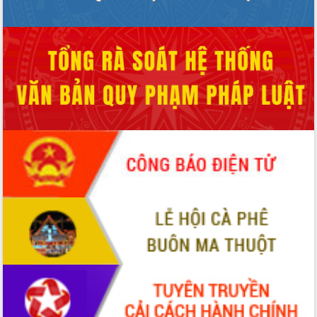
Xây dựng nông thôn mới: Nâng cao đời
sống người dân từ những mô hình thiết
thực
Quyết liệt tháo gỡ vướng mắc, đẩy
nhanh tiến độ các dự án trọng điểm
trong Khu kinh tế Nam Phú Yên
Hòn Yến phát triển du lịch gắn với bảo
tồn biển
Lấy ý kiến điều chỉnh Quy hoạch tỉnh
Đắk Lắk thời kỳ 2021-2030, tầm nhìn
đến năm 2050
Phát động chiến dịch 30 ngày đêm
giải phóng mặt bằng Tuyến đường bộ
ven biển
Đắk Lắk nỗ lực thúc đẩy tăng trưởng
kinh tế từ 10% trở lên trong Quý
II/2026
Đắk Lắk ký kết thỏa thuận hợp tác về
chuyển đổi số giai đoạn 2026 – 2030
với Tập đoàn Bưu chính Viễn thông
Việt Nam