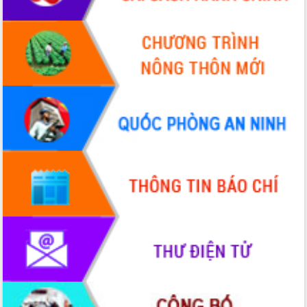
Thứ trưởng Bộ Y tế làm việc với tỉnh
Đắk Lắk về phát triển nhân lực y tế
cho trạm y tế cấp xã
Du lịch Đắk Lắk nâng tầm trải nghiệm
du khách thông qua Hệ thống cơ sở dữ
liệu và Bản đồ số
Tập huấn ứng dụng trí tuệ nhân tạo (AI)
trong thương mại điện tử năm 2026
Đoàn đại biểu Quốc hội tỉnh Đắk Lắk
trao đổi thông tin trước Kỳ họp thứ
nhất, Quốc hội khóa XVI
Quyết liệt cải cách hành chính, khơi
thông nguồn lực phát triển
Nâng cao hiệu lực, hiệu quả HĐND
tỉnh thông qua hiện đại hóa hành chính
Xã Ea Phê gắn cải cách hành chính với
chuyển đổi số
Phó Chủ tịch Thường trực UBND tỉnh
Hồ Thị Nguyên Thảo làm việc tại Trung
tâm Phục vụ hành chính công xã Ea
Phê