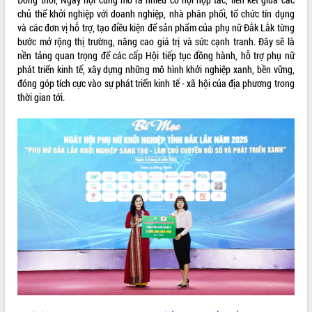
quan trọng
chủ thể khởi nghiệp với doanh nghiệp, nhà phân phối, tổ chức tín dụng
và các đơn vị hỗ trợ, tạo điều kiện để sản phẩm của phụ nữ Đắk Lắk từng
Bí thư Tỉnh ủy Lương Nguyễn Minh
bước mở rộng thị trường, nâng cao giá trị và sức cạnh tranh. Đây sẽ là
Triết thăm, tặng quà người có công với
nền tảng quan trọng để các cấp Hội tiếp tục đồng hành, hỗ trợ phụ nữ
cách mạng
phát triển kinh tế, xây dựng những mô hình khởi nghiệp xanh, bền vững,
Rà soát, hoàn thiện hệ thống thiết chế
đóng góp tích cực vào sự phát triển kinh tế - xã hội của địa phương trong
văn hóa, thể thao đáp ứng yêu cầu
LIÊN KẾT WEB
thời gian tới.
phát triển mới
Thường trực HĐND tỉnh Đắk Lắk gặp
mặt Đoàn chuyên gia y tế TP. Hồ Chí
Minh
THỐNG KÊ TRUY CẬP
Lễ truy điệu và an táng hài cốt liệt sĩ
tại Nghĩa trang Liệt sĩ xã Sơn Hòa
Hôm nay:
27569
Bàn giải pháp tháo gỡ khó khăn trong
Tất cả:
66040309
xuất khẩu sầu riêng và triển khai quy
định EUDR
Thứ trưởng Bộ Nông nghiệp và Môi
trường Nguyễn Hoàng Hiệp khảo sát
vùng trồng và doanh nghiệp đóng gói
sầu riêng tại Đắk Lắk
Trình diễn nghệ thuật chế biến các