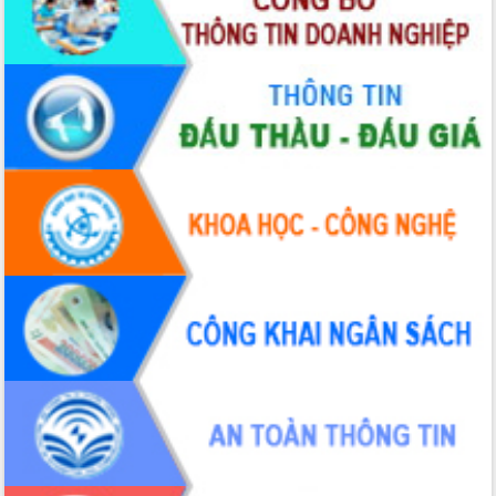
Xây dựng nền hành chính số đồng
hành cùng nông dân dân, doanh nghiệp
Giai đoạn 2026-2030, Đắk Lắk phấn
đấu có 77% xã đạt chuẩn nông thôn
mới
Chuyển đổi số 'mở đường' cho nông
nghiệp Đắk Lắk tăng trưởng bứt phá
Triển khai đồng bộ đo đạc, lập hồ sơ
địa chính, hoàn thiện cơ sở dữ liệu đất
đai
Ứng dụng sinh trắc học - Bước tiến
trong hành trình chuyển đổi số tại Đắk
Lắk
Đắk Lắk nâng cao hiệu quả công tác
Đảng từ Sổ tay đảng viên điện tử
Đắk Lắk đẩy mạnh nuôi biển công
nghệ, hướng tới phát triển thủy sản
bền vững
Tập huấn nâng cao năng lực triển khai
chuyển đổi số cho cán bộ, công chức