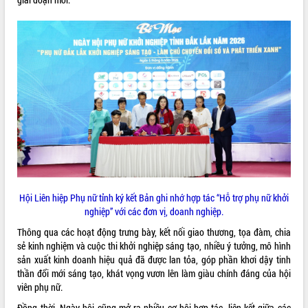
VIDEO
Khám bệnh, cấp phát thuốc miễn phí
và tặng quà người dân xã Cư Pui
Hội nghị UBND tỉnh Đắk Lắk thường kỳ
Hội Liên hiệp Phụ nữ tỉnh ký kết Bản ghi nhớ hợp tác “Hỗ trợ phụ nữ khởi
tháng 7/2026
nghiệp” với các đơn vị, doanh nghiệp.
Lễ truy tặng danh hiệu “Bà Mẹ Việt
Nam Anh hùng” và trao Huân chương
Thông qua các hoạt động trưng bày, kết nối giao thương, tọa đàm, chia
Lao động
sẻ kinh nghiệm và cuộc thi khởi nghiệp sáng tạo, nhiều ý tưởng, mô hình
ALBUM ẢNH
sản xuất kinh doanh hiệu quả đã được lan tỏa, góp phần khơi dậy tinh
UBND tỉnh Đắk Lắk triển khai nhiệm
thần đổi mới sáng tạo, khát vọng vươn lên làm giàu chính đáng của hội
vụ 6 tháng cuối năm 2026
viên phụ nữ.
Kỳ họp thứ Hai, Hội đồng nhân dân
tỉnh khóa XI quyết nghị nhiều nội dung
Đồng thời, Ngày hội cũng mở ra nhiều cơ hội hợp tác, liên kết giữa các