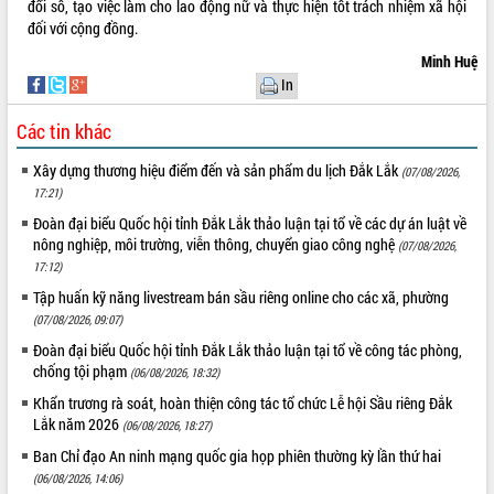
Quy hoạch và Xúc tiến đầu tư tỉnh Đắk
đổi số, tạo việc làm cho lao động nữ và thực hiện tốt trách nhiệm xã hội
Lắk
đối với cộng đồng.
Khơi thông điểm nghẽn, đẩy nhanh
Minh Huệ
giải ngân vốn khắc phục thiên tai
In
HĐND tỉnh thông qua điều chỉnh Quy
hoạch tỉnh thời kỳ 2021-2030
Các tin khác
Hội thảo góp ý hồ sơ điều chỉnh quy
Xây dựng thương hiệu điểm đến và sản phẩm du lịch Đắk Lắk
hoạch tỉnh Đắk Lắk thời kỳ 2021-2030,
(07/08/2026,
17:21)
tầm nhìn đến năm 2050
Nâng cao hiệu quả hoạt động của các
Đoàn đại biểu Quốc hội tỉnh Đắk Lắk thảo luận tại tổ về các dự án luật về
nông nghiệp, môi trường, viễn thông, chuyển giao công nghệ
doanh nghiệp nhà nước
(07/08/2026,
17:12)
Hội nghị triển khai kết nối mạng
truyền số liệu chuyên dùng phục vụ cơ
Tập huấn kỹ năng livestream bán sầu riêng online cho các xã, phường
quan Đảng, Nhà nước
(07/08/2026, 09:07)
Lễ phát động chuỗi hoạt động chung
Đoàn đại biểu Quốc hội tỉnh Đắk Lắk thảo luận tại tổ về công tác phòng,
tay làm sạch môi trường
chống tội phạm
(06/08/2026, 18:32)
Xã Ea Kar bước chuyển mình trong
Khẩn trương rà soát, hoàn thiện công tác tổ chức Lễ hội Sầu riêng Đắk
công tác cải cách hành chính mô hình
Lắk năm 2026
(06/08/2026, 18:27)
mới
Ban Chỉ đạo An ninh mạng quốc gia họp phiên thường kỳ lần thứ hai
UBND tỉnh họp báo định kỳ tháng 4
(06/08/2026, 14:06)
năm 2026