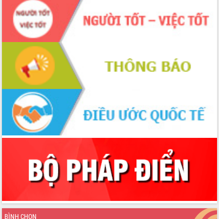
cấp xã
Đắk Lắk phát động hưởng ứng Ngày
Quyền của người tiêu dùng Việt Nam
2026
Đẩy mạnh cải cách hành chính, quyết
tâm đạt được mục tiêu tăng trưởng
hai con số trong năm 2026
Tổ chức trang trọng Lễ hội Đền thờ
Lương Văn Chánh năm 2026
Phó Bí thư Tỉnh ủy Đắk Lắk Đỗ Hữu
Huy giữ chức Bí thư Đảng ủy Ủy Ban
Nhân dân tỉnh
Bệnh án điện tử thúc đẩy chuyển đổi
số y tế tại Đắk Lắk
Chuyển đổi số thư viện: Mở rộng
không gian tri thức trong thời đại số
Đánh giá, rút kinh nghiệm công tác tổ
chức diễn tập trước ngày bầu cử
Chương trình “Gặp gỡ hữu nghị –
Friendship Meeting New Year 2026”
BÌNH CHỌN