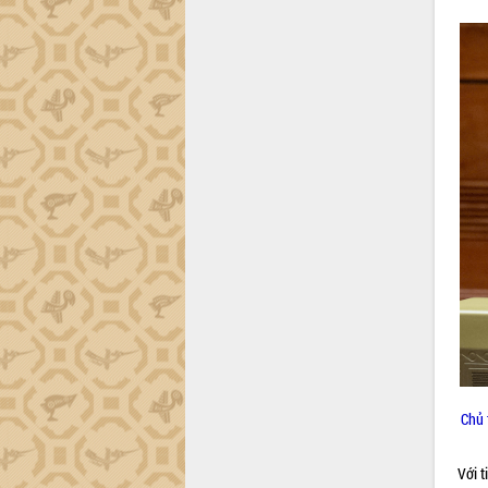
Khơi thông điểm nghẽn, đẩy nhanh
giải ngân vốn khắc phục thiên tai
HĐND tỉnh thông qua điều chỉnh Quy
hoạch tỉnh thời kỳ 2021-2030
Hội thảo góp ý hồ sơ điều chỉnh quy
hoạch tỉnh Đắk Lắk thời kỳ 2021-2030,
tầm nhìn đến năm 2050
Nâng cao hiệu quả hoạt động của các
doanh nghiệp nhà nước
Hội nghị triển khai kết nối mạng
truyền số liệu chuyên dùng phục vụ cơ
quan Đảng, Nhà nước
Lễ phát động chuỗi hoạt động chung
tay làm sạch môi trường
Xã Ea Kar bước chuyển mình trong
công tác cải cách hành chính mô hình
mới
UBND tỉnh họp báo định kỳ tháng 4
Chủ 
năm 2026
Hội thảo khoa học “Giải pháp thúc đẩy
Với t
phát triển nền kinh tế xanh tại tỉnh