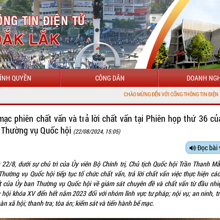
ÍNH QUYỀN
CÔNG DÂN
DOANH NGH
CHÀO MỪNG ĐẾN VỚI CỔNG THÔNG TIN ĐIỆN TỬ TỈNH ĐẮK LẮK
mạc phiên chất vấn và trả lời chất vấn tại Phiên họp thứ 36 củ
 Thường vụ Quốc hội
(22/08/2024, 15:05)
Đọc bài 
 22/8, dưới sự chủ trì của Ủy viên Bộ Chính trị, Chủ tịch Quốc hội Trần Thanh Mẫ
hường vụ Quốc hội tiếp tục tổ chức chất vấn, trả lời chất vấn việc thực hiện cá
t của Ủy ban Thường vụ Quốc hội về giám sát chuyên đề và chất vấn từ đầu nhi
 hội khóa XV đến hết năm 2023 đối với nhóm lĩnh vực tư pháp; nội vụ; an ninh, trậ
àn xã hội; thanh tra; tòa án; kiểm sát và tiến hành bế mạc.