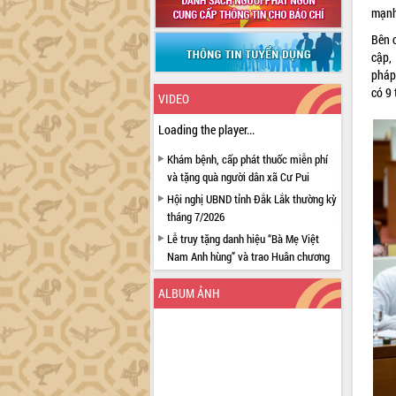
mạnh,
Bên 
cập,
pháp 
có 9 
VIDEO
Loading the player...
Khám bệnh, cấp phát thuốc miễn phí
và tặng quà người dân xã Cư Pui
Hội nghị UBND tỉnh Đắk Lắk thường kỳ
tháng 7/2026
Lễ truy tặng danh hiệu “Bà Mẹ Việt
Nam Anh hùng” và trao Huân chương
Lao động
ALBUM ẢNH
UBND tỉnh Đắk Lắk triển khai nhiệm
vụ 6 tháng cuối năm 2026
Kỳ họp thứ Hai, Hội đồng nhân dân
tỉnh khóa XI quyết nghị nhiều nội dung
quan trọng
Bí thư Tỉnh ủy Lương Nguyễn Minh