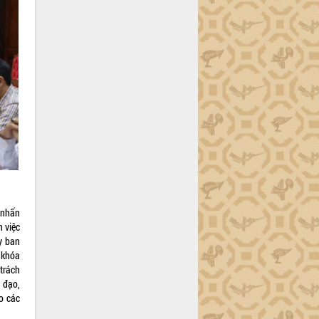
 nhấn
n việc
Ủy ban
 khóa
trách
ỉ đạo,
o các