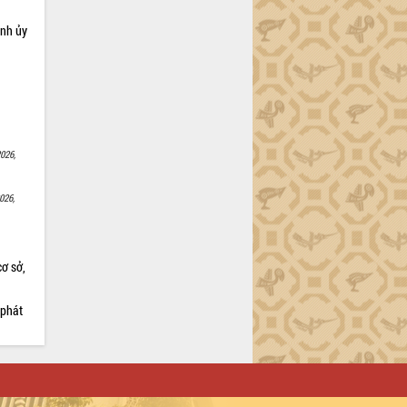
ỉnh ủy
026,
026,
cơ sở,
 phát