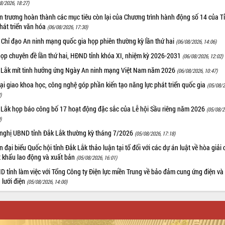
8/2026, 18:27)
 trương hoàn thành các mục tiêu còn lại của Chương trình hành động số 14 của T
hát triển văn hóa
(06/08/2026, 17:30)
 Chỉ đạo An ninh mạng quốc gia họp phiên thường kỳ lần thứ hai
(06/08/2026, 14:06)
họp chuyên đề lần thứ hai, HĐND tỉnh khóa XI, nhiệm kỳ 2026-2031
(06/08/2026, 12:02)
 Lắk mít tinh hưởng ứng Ngày An ninh mạng Việt Nam năm 2026
(06/08/2026, 10:47)
i giao khoa học, công nghệ góp phần kiến tạo năng lực phát triển quốc gia
(05/08/2
)
 Lắk họp báo công bố 17 hoạt động đặc sắc của Lễ hội Sầu riêng năm 2026
(05/08/2
)
 nghị UBND tỉnh Đắk Lắk thường kỳ tháng 7/2026
(05/08/2026, 17:18)
 đại biểu Quốc hội tỉnh Đắk Lắk thảo luận tại tổ đối với các dự án luật về hòa giải 
t khẩu lao động và xuất bản
(05/08/2026, 16:01)
 tỉnh làm việc với Tổng Công ty Điện lực miền Trung về bảo đảm cung ứng điện và
n lưới điện
(05/08/2026, 14:00)