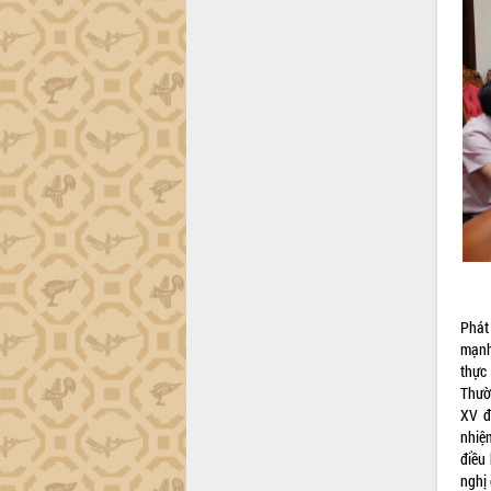
tiến đầu tư tỉnh
Ngành cá ngừ Đắk Lắk chủ động thích
ứng để giữ vững thị trường xuất khẩu
Diễn đàn Kinh tế tư nhân Việt Nam đột
phá cơ chế - Hợp tác công tư
Đề án 06 tạo bước ngoặt đột phá trong
cải cách hành chính tỉnh Đắk Lắk
Kết nối tour, đẩy mạnh chuyển đổi số
để phát triển du lịch Đắk Lắk
Khởi động Dự án Đầu tư xây dựng hạ
tầng kỹ thuật Cụm công nghiệp Tân
Tiến
Gặp mặt các cơ quan báo chí nhân Kỷ
niệm 101 năm Ngày Báo chí Cách
Phát
mạng Việt Nam
mạnh,
thực 
Đắk Lắk sơ kết 4 năm triển khai thực
Thườ
hiện Đề án 06 của Chính phủ
XV đ
Họp báo thông tin về Hội nghị Công bố
nhiệm
Quy hoạch và Xúc tiến đầu tư tỉnh Đắk
điều
Lắk
nghị