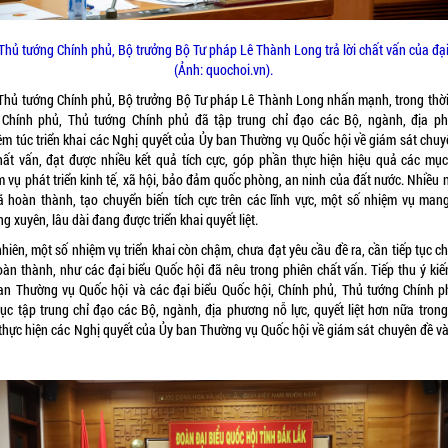
Thủ tướng Chính phủ, Bộ trưởng Bộ Tư pháp Lê Thành Long trả lời chất vấn của đại
(Ảnh: quochoi.vn).
Thủ tướng Chính phủ, Bộ trưởng Bộ Tư pháp Lê Thành Long nhấn mạnh, trong thời
 Chính phủ, Thủ tướng Chính phủ đã tập trung chỉ đạo các Bộ, ngành, địa p
êm túc triển khai các Nghị quyết của Ủy ban Thường vụ Quốc hội về giám sát chuy
hất vấn, đạt được nhiều kết quả tích cực, góp phần thực hiện hiệu quả các mục 
m vụ phát triển kinh tế, xã hội, bảo đảm quốc phòng, an ninh của đất nước. Nhiều 
ã hoàn thành, tạo chuyển biến tích cực trên các lĩnh vực, một số nhiệm vụ mang
g xuyên, lâu dài đang được triển khai quyết liệt.
hiên, một số nhiệm vụ triển khai còn chậm, chưa đạt yêu cầu đề ra, cần tiếp tục c
oàn thành, như các đại biểu Quốc hội đã nêu trong phiên chất vấn. Tiếp thu ý kiế
an Thường vụ Quốc hội và các đại biểu Quốc hội, Chính phủ, Thủ tướng Chính p
tục tập trung chỉ đạo các Bộ, ngành, địa phương nỗ lực, quyết liệt hơn nữa trong
 thực hiện các Nghị quyết của Ủy ban Thường vụ Quốc hội về giám sát chuyên đề và
…