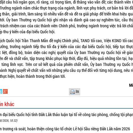
đặt câu hỏi ngắn gọn, rõ ràng, có trọng tâm, đi thẳng vào vấn đề; các thành viên
Trưởng ngành nắm chắc thực trạng của ngành, lĩnh vực phụ trách, cơ bản trả lời đ
 thắn, giải trình, làm sáng tỏ nhiều vấn đề và đề ra giải pháp để triển khai hiệu qu
 tới. Ủy ban Thường vụ Quốc hội ghi nhận và đánh giá cao sự nghiêm túc, cầu thị,
trách nhiệm cao của các thành viên Chính phủ, trưởng ngành trong việc trả lời ch
ếp thu ý kiến của đại biểu Quốc hội.
tịch Quốc hội Trần Thanh Mẫn đề nghị Chính phủ, TAND tối cao, Viện KSND tối cao
ưởng, trưởng ngành tiếp thu tối đa ý kiến của các đại biểu Quốc hội, tiếp tục thự
t liệt, đồng bộ, toàn diện các nghị quyết của Ủy ban Thường vụ Quốc hội về giá
n đề và chất vấn, tập trung khắc phục kịp thời, đầy đủ, hiệu quả những tồn tại, h
g từng lĩnh vực. Trên cơ sở kết quả của phiên chất vấn, Ủy ban Thường vụ Quốc h
ành Nghị quyết về chất vấn với những yêu cầu cụ thể đối với từng nội dung, nêu r
thực hiện, hoàn thành trong thời gian tới.
Mi
In
in khác
 đại biểu Quốc hội tỉnh Đắk Lắk thảo luận tại tổ về công tác phòng, chống tội ph
8/2026, 18:32)
 trương rà soát, hoàn thiện công tác tổ chức Lễ hội Sầu riêng Đắk Lắk năm 2026