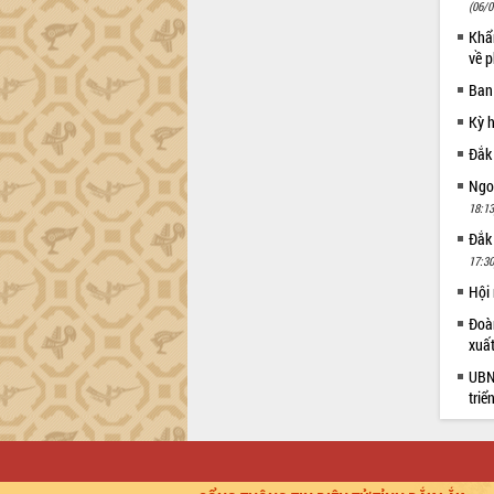
thực
(06/0
Quyết liệt tháo gỡ vướng mắc, đẩy
Khẩn
nhanh tiến độ các dự án trọng điểm
về p
trong Khu kinh tế Nam Phú Yên
Ban
Hòn Yến phát triển du lịch gắn với bảo
Kỳ 
tồn biển
Lấy ý kiến điều chỉnh Quy hoạch tỉnh
Đắk
Đắk Lắk thời kỳ 2021-2030, tầm nhìn
Ngoạ
đến năm 2050
18:13
Phát động chiến dịch 30 ngày đêm
Đắk
giải phóng mặt bằng Tuyến đường bộ
17:30
ven biển
Hội
Đắk Lắk nỗ lực thúc đẩy tăng trưởng
kinh tế từ 10% trở lên trong Quý
Đoàn
II/2026
xuấ
Đắk Lắk ký kết thỏa thuận hợp tác về
UBND
chuyển đổi số giai đoạn 2026 – 2030
triể
với Tập đoàn Bưu chính Viễn thông
Việt Nam
Thứ trưởng Bộ Y tế làm việc với tỉnh
Đắk Lắk về phát triển nhân lực y tế