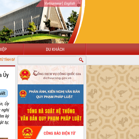
|
Vietnamese
English
IỆP
DU KHÁCH
a Ủy
viết
n, Ủy
c nghị
ệm kỳ
t tự,