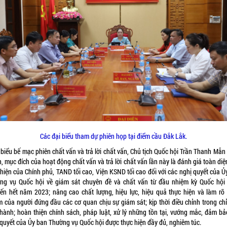
Các đại biểu tham dự phiên họp tại điểm cầu Đắk Lắk.
 biểu bế mạc phiên chất vấn và trả lời chất vấn, Chủ tịch Quốc hội Trần Thanh Mẫn
 mục đích của hoạt động chất vấn và trả lời chất vấn lần này là đánh giá toàn diệ
hiện của Chính phủ, TAND tối cao, Viện KSND tối cao đối với các nghị quyết của 
ng vụ Quốc hội về giám sát chuyên đề và chất vấn từ đầu nhiệm kỳ Quốc hội
ến hết năm 2023; nâng cao chất lượng, hiệu lực, hiệu quả thực hiện và làm rõ 
 của người đứng đầu các cơ quan chịu sự giám sát; kịp thời điều chỉnh trong ch
 hành; hoàn thiện chính sách, pháp luật, xử lý những tồn tại, vướng mắc, đảm bả
 quyết của Ủy ban Thường vụ Quốc hội được thực hiện đầy đủ, nghiêm túc.