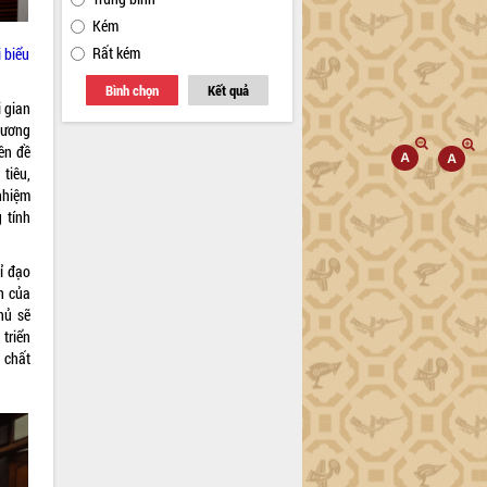
Kém
Rất kém
 biểu
Bình chọn
Kết quả
 gian
hương
ên đề
tiêu,
nhiệm
 tính
hỉ đạo
n của
hủ sẽ
 triển
 chất