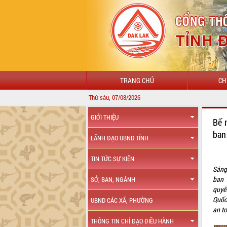
TRANG CHỦ
CH
Thứ sáu, 07/08/2026
GIỚI THIỆU
Bế 
ban
LÃNH ĐẠO UBND TỈNH
TIN TỨC SỰ KIỆN
Sáng
ban T
SỞ, BAN, NGÀNH
quyế
Quốc
UBND CÁC XÃ, PHƯỜNG
an to
THÔNG TIN CHỈ ĐẠO ĐIỀU HÀNH