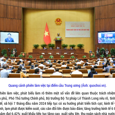
Quang cảnh phiên làm việc tại điểm cầu Trung ương (Ảnh: quochoi.vn).
phiên làm việc, phát biểu làm rõ thêm một số vấn đề liên quan thuộc trách nhiệ
h phủ, Phó Thủ tướng Chính phủ, Bộ trưởng Bộ Tư pháp Lê Thành Long nêu rõ, tình
tế, xã hội 7 tháng đầu năm 2024 tiếp tục có xu hướng phát triển tích cực; kinh tế
nh, lạm phát được kiểm soát, các cân đối lớn được bảo đảm; tăng trưởng kinh tế 6
năm đạt 6,42%; xuất khẩu tiếp tục tăng cao, xuất siêu lớn, thu ngân sách nhà nước