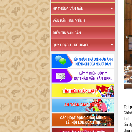
HỆ THỐNG VĂN BẢN
VĂN BẢN HĐND TỈNH
ĐIỂM TIN VĂN BẢN
QUY HOẠCH - KẾ HOẠCH
Tại 
Chín
kinh 
ổn đị
đầu 