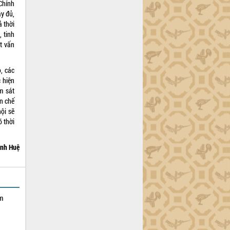
 Chính
ầy đủ,
ả thời
 tinh
ất vấn
, các
c hiện
m sát
ạn chế
ội sẽ
õ thời
nh Huệ
ạm