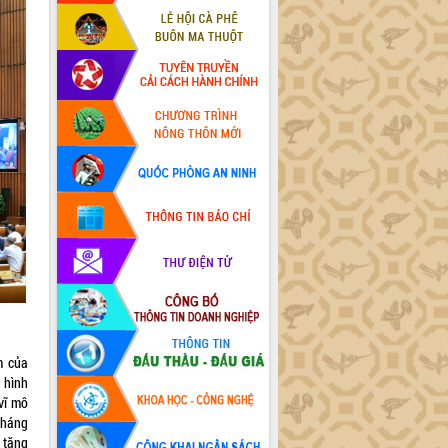
m của
 hình
 vĩ mô
 tháng
 tăng