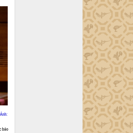
(Ảnh:
ác báo