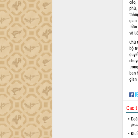
cáo, 
Đắk Lắk”
phủ, 
Tăng cường giám sát, đôn đốc thực
thẳng
hiện nhiệm vụ quản lý tài sản công
gian
hàng tuần
thần 
Tháo gỡ những vướng mắc, đẩy mạnh
và ti
công tác cải cách thủ tục hành chính
Chủ 
tại Trung tâm Phục vụ hành chính
bộ tr
công tỉnh
quyế
Đắk Lắk: Tôn vinh 46 giải pháp tại Hội
chuyê
thi Sáng tạo Kỹ thuật 2024 - 2025
tron
Đắk Lắk rà soát, điều chỉnh Đề án 190
ban h
về phát triển nuôi trồng thủy sản
gian 
Phó Chủ tịch UBND tỉnh Đắk Lắk
Trương Công Thái kiểm tra thực địa
Dự án cao tốc Khánh Hòa - Buôn Ma
Thuột
Các t
Định vị cà phê Việt Nam như một “di
sản sống” trong dòng chảy toàn cầu
Đoàn
(06/0
Xây dựng nông thôn mới: Nâng cao đời
sống người dân từ những mô hình thiết
Khẩn