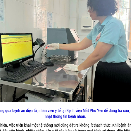
ng qua bệnh án điện tử, nhân viên y tế tại Bệnh viện Mắt Phú Yên dễ dàng tra cứu,
nhật thông tin bệnh nhân.
hiên, việc triển khai một hệ thống mới cũng đặt ra không ít thách thức. Khi bệnh á
t đầu vận hành, nhiều nhân viên y tế còn bỡ ngỡ trong quá trình sử dụng, đặc biệt