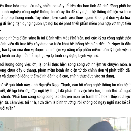
iện thực hóa mục tiêu này, nhiều cơ sở y tế trên địa bàn tỉnh đã chủ động phối hợ
doanh nghiệp công nghệ thông tin có uy tín để xây dựng hệ thống dữ liệu và triển
giải pháp thông minh. Tuy nhiên, bên cạnh việc thuê ngoài, không ít đơn vị đã lựa
 đi riêng, tận dụng nguồn lực nội bộ để phát triển phần mềm phù hợp với thực tiễ
.
trong những điểm sáng là tại Bệnh viện Mắt Phú Yên, nơi các kỹ sư công nghệ thôn
ệnh viện đã trực tiếp xây dựng và triển khai hệ thống bệnh án điện tử. Ngay từ đ
, hai kỹ sư của đơn vị được giao nhiệm vụ nâng cấp phần mềm quản lý bệnh viện l
g bệnh án điện tử nhằm phục vụ lộ trình xây dựng bệnh viện số.
hối lượng công việc lớn, lại phải thực hiện song song với nhiệm vụ chuyên môn, 
trong chưa đầy 6 tháng, phần mềm bệnh án điện tử do chính đơn vị phát triển đã
h và được hội đồng thẩm định đánh giá cao, chính thức đưa vào sử dụng.
 sẻ về quá trình này, anh Nguyễn Ngọc Thịnh, cán bộ công nghệ thông tin của bệnh
iết, để kịp tiến độ, đội ngũ kỹ thuật đã phải làm việc liên tục, tranh thủ cả ngo
 chính. “Phải làm song song công tác chuyên môn rồi tranh thủ hoàn thiện dữ liệu
ện tử. Làm việc tới 11h, 12h đêm là bình thường, rồi không có ngày nghỉ nào kể cả 
uối tuần.”