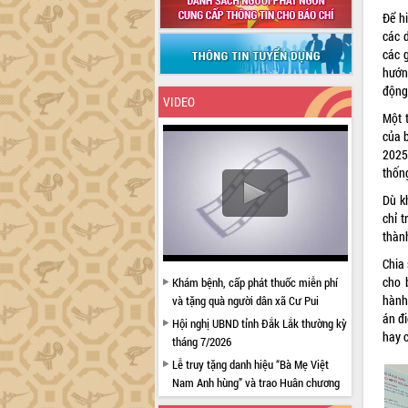
Để h
các 
các 
hướng
động
VIDEO
Một 
của b
2025
thốn
Dù k
chỉ 
thàn
Chia
cho b
Khám bệnh, cấp phát thuốc miễn phí
hành
và tặng quà người dân xã Cư Pui
án đi
Hội nghị UBND tỉnh Đắk Lắk thường kỳ
hay c
tháng 7/2026
Lễ truy tặng danh hiệu “Bà Mẹ Việt
Nam Anh hùng” và trao Huân chương
Lao động