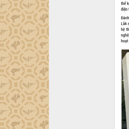
thể 
Đắk Lắk sơ kết 4 năm triển khai thực
điện 
hiện Đề án 06 của Chính phủ
Đánh
Họp báo thông tin về Hội nghị Công bố
Lắk 
Quy hoạch và Xúc tiến đầu tư tỉnh Đắk
hệ t
Lắk
nghệ
Khơi thông điểm nghẽn, đẩy nhanh
hoạt 
giải ngân vốn khắc phục thiên tai
HĐND tỉnh thông qua điều chỉnh Quy
hoạch tỉnh thời kỳ 2021-2030
Hội thảo góp ý hồ sơ điều chỉnh quy
hoạch tỉnh Đắk Lắk thời kỳ 2021-2030,
tầm nhìn đến năm 2050
Nâng cao hiệu quả hoạt động của các
doanh nghiệp nhà nước
Hội nghị triển khai kết nối mạng
truyền số liệu chuyên dùng phục vụ cơ
quan Đảng, Nhà nước
Lễ phát động chuỗi hoạt động chung
tay làm sạch môi trường
Xã Ea Kar bước chuyển mình trong