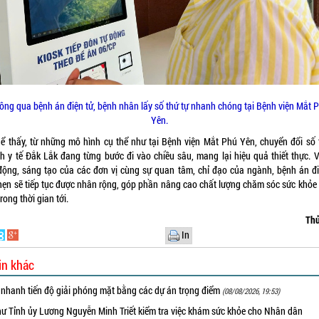
ông qua bệnh án điện tử, bệnh nhân lấy số thứ tự nhanh chóng tại Bệnh viện Mắt 
Yên.
hể thấy, từ những mô hình cụ thể như tại Bệnh viện Mắt Phú Yên, chuyển đổi số 
h y tế Đắk Lắk đang từng bước đi vào chiều sâu, mang lại hiệu quả thiết thực. V
động, sáng tạo của các đơn vị cùng sự quan tâm, chỉ đạo của ngành, bệnh án đi
hẹn sẽ tiếp tục được nhân rộng, góp phần nâng cao chất lượng chăm sóc sức khỏe
rong thời gian tới.
Thủ
In
in khác
 nhanh tiến độ giải phóng mặt bằng các dự án trọng điểm
(08/08/2026, 19:53)
hư Tỉnh ủy Lương Nguyễn Minh Triết kiểm tra việc khám sức khỏe cho Nhân dân