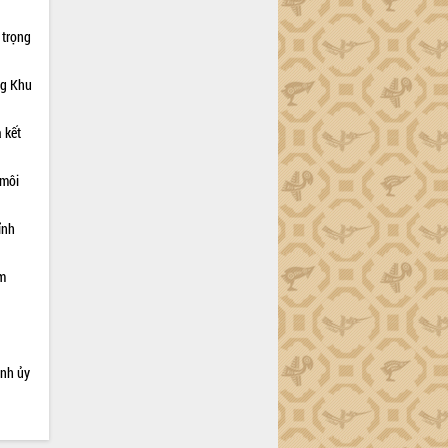
 trọng
ng Khu
 kết
 môi
ỉnh
ạm
ỉnh ủy