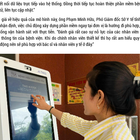
kết nối dữ liệu trực tiếp vào hệ thống. Đồng thời tiếp tục hoàn thiện phần mềm bệ
tử, liên tục cập nhật.”
 giá về hiệu quả của mô hình này, ông Phạm Minh Hữu, Phó Giám đốc Sở Y tế tỉn
nhận định, việc chủ động xây dựng phần mềm ngay tại đơn vị là hướng đi phù hợp,
hống vận hành sát với thực tiễn. “Đánh giá rất cao sự nỗ lực của các nhân viên
 thông tin của bệnh viện. Khi do chính nhân viên thiết kế thì họ rất am hiểu quy 
động nên sẽ phù hợp với bác sĩ và nhân viên y tế ở đây.”