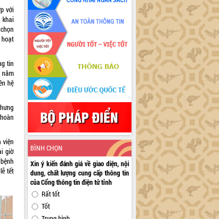
p với
 khai
 chọn
n hoạt
g tin
ầu năm
ên hệ
nhưng
 hoàn
 viện
BÌNH CHỌN
ài giờ
 bệnh
Xin ý kiến đánh giá về giao diện, nội
lễ tết
dung, chất lượng cung cấp thông tin
của Cổng thông tin điện tử tỉnh
Rất tốt
Tốt
Trung bình