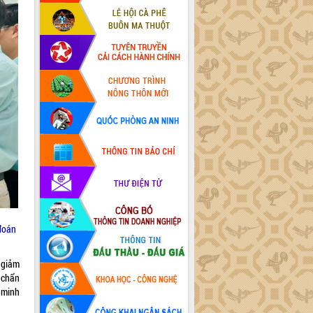
 đoán
 giảm
 chẩn
 minh