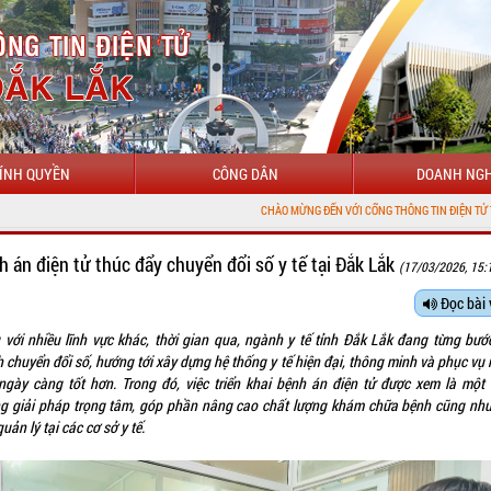
ÍNH QUYỀN
CÔNG DÂN
DOANH NGH
CHÀO MỪNG ĐẾN VỚI CỔNG THÔNG TIN ĐIỆN TỬ TỈNH ĐẮK LẮK
h án điện tử thúc đẩy chuyển đổi số y tế tại Đắk Lắk
(17/03/2026, 15:
Đọc bài 
 với nhiều lĩnh vực khác, thời gian qua, ngành y tế tỉnh Đắk Lắk đang từng bướ
 chuyển đổi số, hướng tới xây dựng hệ thống y tế hiện đại, thông minh và phục vụ 
ngày càng tốt hơn. Trong đó, việc triển khai bệnh án điện tử được xem là một 
g giải pháp trọng tâm, góp phần nâng cao chất lượng khám chữa bệnh cũng như
uản lý tại các cơ sở y tế.