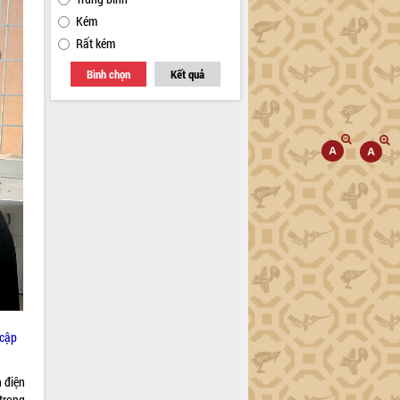
Kém
Rất kém
Bình chọn
Kết quả
 cập
n điện
 trong