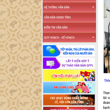
HỆ THỐNG VĂN BẢN
VĂN BẢN HĐND TỈNH
ĐIỂM TIN VĂN BẢN
QUY HOẠCH - KẾ HOẠCH
Thôn
Thực
tải 
đoán
bạch