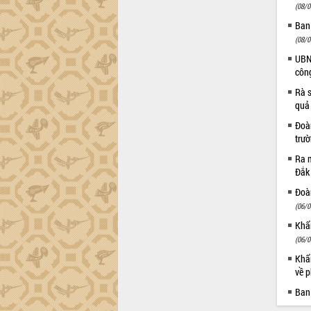
Dự án cao tốc Khánh Hòa - Buôn Ma
(08/0
Thuột
Ban
Định vị cà phê Việt Nam như một “di
(08/0
sản sống” trong dòng chảy toàn cầu
UBND
Xây dựng nông thôn mới: Nâng cao đời
côn
sống người dân từ những mô hình thiết
thực
Rà s
quả
Quyết liệt tháo gỡ vướng mắc, đẩy
nhanh tiến độ các dự án trọng điểm
Đoàn
trong Khu kinh tế Nam Phú Yên
trư
Hòn Yến phát triển du lịch gắn với bảo
Ra m
tồn biển
Đắk
Lấy ý kiến điều chỉnh Quy hoạch tỉnh
Đoàn
Đắk Lắk thời kỳ 2021-2030, tầm nhìn
(06/0
đến năm 2050
Khẩn
Phát động chiến dịch 30 ngày đêm
(06/0
giải phóng mặt bằng Tuyến đường bộ
ven biển
Khẩn
về p
Đắk Lắk nỗ lực thúc đẩy tăng trưởng
kinh tế từ 10% trở lên trong Quý
Ban
II/2026