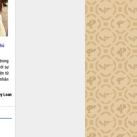
Phú
trong
ới sự
ện tử
 nhân
y Loan