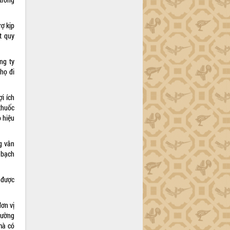
rợ kịp
t quy
ng ty
 họ đi
ợi ích
thuốc
o hiệu
g vân
 bạch
 được
đơn vị
thường
mà có