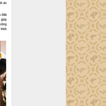
nh án
h Đắk
 giúp
 công
trình