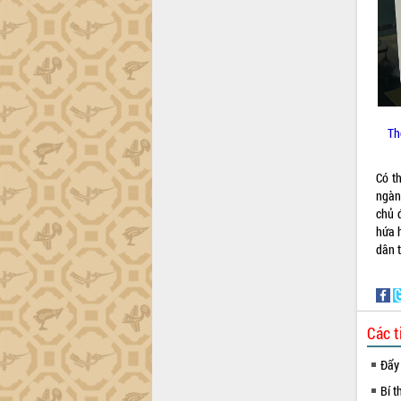
công tác cải cách hành chính mô hình
mới
UBND tỉnh họp báo định kỳ tháng 4
năm 2026
Hội thảo khoa học “Giải pháp thúc đẩy
phát triển nền kinh tế xanh tại tỉnh
Đắk Lắk”
Th
Tăng cường giám sát, đôn đốc thực
hiện nhiệm vụ quản lý tài sản công
Có t
hàng tuần
ngàn
Tháo gỡ những vướng mắc, đẩy mạnh
chủ 
công tác cải cách thủ tục hành chính
hứa 
tại Trung tâm Phục vụ hành chính
dân t
công tỉnh
Đắk Lắk: Tôn vinh 46 giải pháp tại Hội
thi Sáng tạo Kỹ thuật 2024 - 2025
Đắk Lắk rà soát, điều chỉnh Đề án 190
Các t
về phát triển nuôi trồng thủy sản
Đẩy
Phó Chủ tịch UBND tỉnh Đắk Lắk
Trương Công Thái kiểm tra thực địa
Bí t