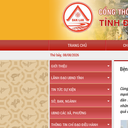
TRANG CHỦ
CH
Thứ bảy, 08/08/2026
GIỚI THIỆU
Bện
LÃNH ĐẠO UBND TỈNH
Cùng
TIN TỨC SỰ KIỆN
mạnh
dân 
SỞ, BAN, NGÀNH
nhữn
quả q
UBND CÁC XÃ, PHƯỜNG
THÔNG TIN CHỈ ĐẠO ĐIỀU HÀNH