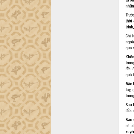
trường Nguyễn Hoàng Hiệp khảo sát
nhữn
vùng trồng và doanh nghiệp đóng gói
sầu riêng tại Đắk Lắk
Trước
Trình diễn nghệ thuật chế biến các
thời
món ăn từ sầu riêng
trình
Đắk Lắk công bố Quy hoạch và xúc
Chị 
tiến đầu tư tỉnh
ngoài
Ngành cá ngừ Đắk Lắk chủ động thích
qua r
ứng để giữ vững thị trường xuất khẩu
Không
Diễn đàn Kinh tế tư nhân Việt Nam đột
tron
phá cơ chế - Hợp tác công tư
đều đ
Đề án 06 tạo bước ngoặt đột phá trong
quả t
cải cách hành chính tỉnh Đắk Lắk
Đặc 
Kết nối tour, đẩy mạnh chuyển đổi số
tay,
để phát triển du lịch Đắk Lắk
tron
Khởi động Dự án Đầu tư xây dựng hạ
Sau 
tầng kỹ thuật Cụm công nghiệp Tân
điều 
Tiến
Bác s
Gặp mặt các cơ quan báo chí nhân Kỷ
sẽ ti
niệm 101 năm Ngày Báo chí Cách
xuyê
mạng Việt Nam