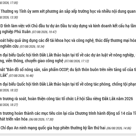
8/2026, 17:05)
 Thường vụ Tỉnh ủy xem xét phương án sắp xếp trường học và nhiều nội dung quan
8/2026, 13:30)
 tỉnh làm việc với Chủ đầu tư dự án Đầu tư xây dựng và kinh doanh kết cấu hạ tầ
g nghiệp Phú Xuân
(07/08/2026, 19:47)
oát hiệu quả ứng dụng các đề tài khoa học và công nghệ, thúc đẩy thương mại hóa
 nghiên cứu
(07/08/2026, 18:34)
 đại biểu Quốc hội tỉnh Đắk Lắk thảo luận tại tổ về các dự án luật về nông nghiệp,
ờng, viễn thông, chuyển giao công nghệ
(07/08/2026, 17:12)
ắt “Bản đồ số nông sản, sản phẩm OCOP, du lịch thôn buôn trên nền tảng số của t
 Lắk”
(07/08/2026, 16:46)
 đại biểu Quốc hội tỉnh Đắk Lắk thảo luận tại tổ về công tác phòng, chống tội ph
8/2026, 18:32)
 trương rà soát, hoàn thiện công tác tổ chức Lễ hội Sầu riêng Đắk Lắk năm 2026
8/2026, 18:27)
 trương hoàn thành các mục tiêu còn lại của Chương trình hành động số 14 của T
hát triển văn hóa
(06/08/2026, 17:30)
 Chỉ đạo An ninh mạng quốc gia họp phiên thường kỳ lần thứ hai
(06/08/2026, 14:06)