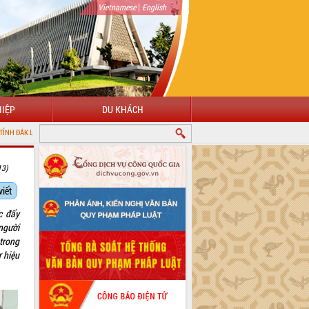
|
Vietnamese
English
IỆP
DU KHÁCH
13)
viết
c đẩy
người
trong
 hiệu