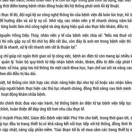
g thời điểm lượng bệnh nhân đông hoặc khi hệ thống phát sinh lỗi kỹ thuật.
 thực tế đó, đội ngũ kỹ sư công nghệ thông tin của bệnh viện đã luôn túc trực, hỗ t
 để hướng dẫn và xử lý sự cố. Nhờ vậy, các nhân viên y tế nhanh chóng nắm bắ
, từng bước làm chủ công nghệ và ứng dụng hiệu quả vào thực tiễn khám, điều trị.
Nguyễn Hồng Diệu Thúy, nhân viên y tế của bệnh viện chia sẻ: “Nếu mà thuê cô
 thì nếu gặp sự cố thì chờ họ đến rất lâu, còn đây là anh em trong bệnh viện thì
ất là nhanh, xử lý rất nhanh nên rất là thuận lợi.”
 chỉ giúp rút ngắn thời gian xử lý công việc, bệnh án điện tử còn mang lại nhiều l
g quản lý. Toàn bộ quy trình từ tiếp nhận bệnh nhân, khám, điều trị đến cấp phát 
ược số hóa, giúp lưu trữ thông tin một cách khoa học, hạn chế sai sót và nâng ca
heo dõi điều trị lâu dài.
biệt, hệ thống còn tích hợp các chức năng hiện đại như ký số hoặc xác nhận bằn
 giúp người bệnh thực hiện các thủ tục nhanh chóng, đồng thời nâng cao tính minh
g hoạt động khám chữa bệnh.
khi chính thức đưa vào vận hành, hệ thống bệnh án điện tử tại bệnh viện tiếp tục
chỉnh, hoàn thiện để đáp ứng tốt hơn nhu cầu thực tế.
ĩ Huỳnh Phúc Nhĩ, Giám đốc Bệnh viện Mắt Phú Yên cho biết, trong thời gian tới, 
ếp tục đầu tư trang thiết bị có khả năng kết nối trực tiếp với hệ thống, đồng thời 
n cập nhật, nâng cấp phần mềm. “Giai đoạn tới là sẽ mua sắm các trang thiết bị 