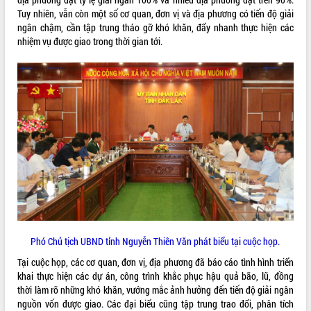
Tuy nhiên, vẫn còn một số cơ quan, đơn vị và địa phương có tiến độ giải
VIDEO
ngân chậm, cần tập trung tháo gỡ khó khăn, đẩy nhanh thực hiện các
nhiệm vụ được giao trong thời gian tới.
Trailer Lễ hội Sầu riêng Đắk Lắk năm
2026
Khám bệnh, cấp phát thuốc miễn phí
và tặng quà người dân xã Cư Pui
Hội nghị UBND tỉnh Đắk Lắk thường kỳ
tháng 7/2026
Phó Chủ tịch UBND tỉnh Nguyễn Thiên Văn phát biểu tại cuộc họp.
Lễ truy tặng danh hiệu “Bà Mẹ Việt
ALBUM ẢNH
Tại cuộc họp, các cơ quan, đơn vị, địa phương đã báo cáo tình hình triển
Nam Anh hùng” và trao Huân chương
khai thực hiện các dự án, công trình khắc phục hậu quả bão, lũ, đồng
Lao động
thời làm rõ những khó khăn, vướng mắc ảnh hưởng đến tiến độ giải ngân
UBND tỉnh Đắk Lắk triển khai nhiệm
nguồn vốn được giao. Các đại biểu cũng tập trung trao đổi, phân tích
vụ 6 tháng cuối năm 2026