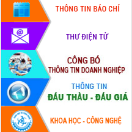
Hồ Thị Nguyên Thảo làm việc tại Trung
tâm Phục vụ hành chính công xã Ea
Phê
Xây dựng nền hành chính số đồng
hành cùng nông dân dân, doanh nghiệp
Giai đoạn 2026-2030, Đắk Lắk phấn
đấu có 77% xã đạt chuẩn nông thôn
mới
Chuyển đổi số 'mở đường' cho nông
nghiệp Đắk Lắk tăng trưởng bứt phá
Triển khai đồng bộ đo đạc, lập hồ sơ
địa chính, hoàn thiện cơ sở dữ liệu đất
đai
Ứng dụng sinh trắc học - Bước tiến
trong hành trình chuyển đổi số tại Đắk
Lắk
Đắk Lắk nâng cao hiệu quả công tác
Đảng từ Sổ tay đảng viên điện tử
Đắk Lắk đẩy mạnh nuôi biển công
nghệ, hướng tới phát triển thủy sản
bền vững