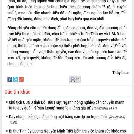
hiện Đề án 06 của Chính phủ
trình, dự án, từng nguồn vốn chưa giải ngân để có giải pháp xử lý cụ thể.
Quá trình triển khai phải thực hiện theo phương châm "6 rõ, 1 xuyên
Họp báo thông tin về Hội nghị Công bố
suốt", mục tiêu đẩy nhanh tiến độ giải ngân, đưa nguồn lực hỗ trợ đến
Quy hoạch và Xúc tiến đầu tư tỉnh Đắk
đúng đối tượng, đúng mục đích, phát huy hiệu quả cao nhất.
Lắk
Khơi thông điểm nghẽn, đẩy nhanh
Đồng chí yêu cầu người đứng đầu các cơ quan, đơn vị, địa phương phải
giải ngân vốn khắc phục thiên tai
trực tiếp theo dõi, chỉ đạo, chịu trách nhiệm trước Tỉnh ủy và UBND tỉnh
về kết quả giải ngân; không để tình trạng chậm trễ do nguyên nhân chủ
HĐND tỉnh thông qua điều chỉnh Quy
quan, thủ tục hành chính hoặc sự thiếu phối hợp giữa các đơn vị. Đối với
hoạch tỉnh thời kỳ 2021-2030
những vướng mắc vượt thẩm quyền, các đơn vị phải kịp thời báo cáo để
Hội thảo góp ý hồ sơ điều chỉnh quy
xem xét, giải quyết, không để tồn đọng kéo dài ảnh hưởng đến tiến độ
hoạch tỉnh Đắk Lắk thời kỳ 2021-2030,
chung của tỉnh.
tầm nhìn đến năm 2050
Thủy Loan
Nâng cao hiệu quả hoạt động của các
In
doanh nghiệp nhà nước
Hội nghị triển khai kết nối mạng
Các tin khác
truyền số liệu chuyên dùng phục vụ cơ
quan Đảng, Nhà nước
Chủ tịch UBND tỉnh Đỗ Hữu Huy: Ngành nông nghiệp cần chuyển mạnh
Lễ phát động chuỗi hoạt động chung
từ tư duy quản lý “sản lượng” sang “gia tăng giá trị”
(10/08/2026, 14:11)
tay làm sạch môi trường
Đẩy nhanh tiến độ giải phóng mặt bằng các dự án trọng điểm
(08/08/2026,
Xã Ea Kar bước chuyển mình trong
19:53)
công tác cải cách hành chính mô hình
Bí thư Tỉnh ủy Lương Nguyễn Minh Triết kiểm tra việc khám sức khỏe cho
mới