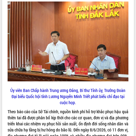
ĐIỂM TIN VĂN BẢN
QUY HOẠCH - KẾ HOẠCH
Ủy viên Ban Chấp hành Trung ương Đảng, Bí thư Tỉnh ủy, Trưởng Đoàn
Đại biểu Quốc hội tỉnh Lương Nguyễn Minh Triết phát biểu chỉ đạo tại
cuộc họp.
Theo báo cáo của Sở Tài chính, nguồn kinh phí hỗ trợ khắc phục hậu quả
thiên tai đã được phân bổ kịp thời cho các cơ quan, đơn vị và địa phương
triển khai các nhiệm vụ phục hồi sản xuất, ổn định đời sống nhân dân và
sửa chữa hạ tầng bị hư hỏng do bão lũ. Đến ngày 8/6/2026, có 11 đơn vị,
địa phương đạt tỷ lệ giải ngân 100% và nhiều địa phương đạt trên 90%.