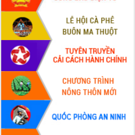
với Tập đoàn Bưu chính Viễn thông
Việt Nam
Thứ trưởng Bộ Y tế làm việc với tỉnh
Đắk Lắk về phát triển nhân lực y tế
cho trạm y tế cấp xã
Du lịch Đắk Lắk nâng tầm trải nghiệm
du khách thông qua Hệ thống cơ sở dữ
liệu và Bản đồ số
Tập huấn ứng dụng trí tuệ nhân tạo (AI)
trong thương mại điện tử năm 2026
Đoàn đại biểu Quốc hội tỉnh Đắk Lắk
trao đổi thông tin trước Kỳ họp thứ
nhất, Quốc hội khóa XVI
Quyết liệt cải cách hành chính, khơi
thông nguồn lực phát triển
Nâng cao hiệu lực, hiệu quả HĐND
tỉnh thông qua hiện đại hóa hành chính
Xã Ea Phê gắn cải cách hành chính với
chuyển đổi số
Phó Chủ tịch Thường trực UBND tỉnh