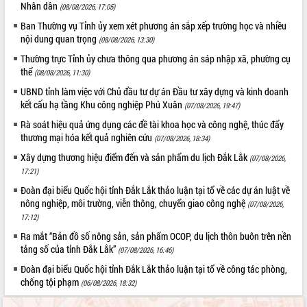
Nhân dân
(08/08/2026, 17:05)
UBND tỉnh họp báo định kỳ tháng 4
Ban Thường vụ Tỉnh ủy xem xét phương án sắp xếp trường học và nhiều
năm 2026
nội dung quan trọng
(08/08/2026, 13:30)
Hội thảo khoa học “Giải pháp thúc đẩy
phát triển nền kinh tế xanh tại tỉnh
Thường trực Tỉnh ủy chưa thông qua phương án sáp nhập xã, phường cụ
Đắk Lắk”
thể
(08/08/2026, 11:30)
Tăng cường giám sát, đôn đốc thực
UBND tỉnh làm việc với Chủ đầu tư dự án Đầu tư xây dựng và kinh doanh
hiện nhiệm vụ quản lý tài sản công
kết cấu hạ tầng Khu công nghiệp Phú Xuân
(07/08/2026, 19:47)
hàng tuần
Rà soát hiệu quả ứng dụng các đề tài khoa học và công nghệ, thúc đẩy
Tháo gỡ những vướng mắc, đẩy mạnh
thương mại hóa kết quả nghiên cứu
(07/08/2026, 18:34)
công tác cải cách thủ tục hành chính
Xây dựng thương hiệu điểm đến và sản phẩm du lịch Đắk Lắk
(07/08/2026,
tại Trung tâm Phục vụ hành chính
17:21)
công tỉnh
Đoàn đại biểu Quốc hội tỉnh Đắk Lắk thảo luận tại tổ về các dự án luật về
Đắk Lắk: Tôn vinh 46 giải pháp tại Hội
nông nghiệp, môi trường, viễn thông, chuyển giao công nghệ
thi Sáng tạo Kỹ thuật 2024 - 2025
(07/08/2026,
17:12)
Đắk Lắk rà soát, điều chỉnh Đề án 190
về phát triển nuôi trồng thủy sản
Ra mắt “Bản đồ số nông sản, sản phẩm OCOP, du lịch thôn buôn trên nền
tảng số của tỉnh Đắk Lắk”
(07/08/2026, 16:46)
Phó Chủ tịch UBND tỉnh Đắk Lắk
Trương Công Thái kiểm tra thực địa
Đoàn đại biểu Quốc hội tỉnh Đắk Lắk thảo luận tại tổ về công tác phòng,
Dự án cao tốc Khánh Hòa - Buôn Ma
chống tội phạm
(06/08/2026, 18:32)
Thuột