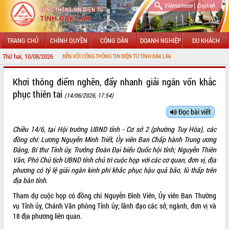
|
Vietnamese
English
TRANG CHỦ
CHÍNH QUYỀN
CÔNG DÂN
DOANH NGHIỆP
DU KHÁCH
Thứ hai, 10/08/2026
CHÀO MỪNG ĐẾN VỚI CỔNG THÔNG TIN ĐIỆN TỬ TỈNH ĐẮK LẮK
GIỚI THIỆU
Khơi thông điểm nghẽn, đẩy nhanh giải ngân vốn khắc
phục thiên tai
(14/06/2026, 17:54)
LÃNH ĐẠO UBND TỈNH
Đọc bài viết
TIN TỨC SỰ KIỆN
Chiều 14/6, tại Hội trường UBND tỉnh - Cơ sở 2 (phường Tuy Hòa), các
SỞ, BAN, NGÀNH
đồng chí: Lương Nguyễn Minh Triết, Ủy viên Ban Chấp hành Trung ương
Đảng, Bí thư Tỉnh ủy, Trưởng Đoàn Đại biểu Quốc hội tỉnh; Nguyễn Thiên
UBND CÁC XÃ, PHƯỜNG
Văn, Phó Chủ tịch UBND tỉnh chủ trì cuộc họp với các cơ quan, đơn vị, địa
phương có tỷ lệ giải ngân kinh phí khắc phục hậu quả bão, lũ thấp trên
địa bàn tỉnh.
THÔNG TIN CHỈ ĐẠO ĐIỀU HÀNH
Tham dự cuộc họp có đồng chí Nguyễn Đình Viên, Ủy viên Ban Thường
HỆ THỐNG VĂN BẢN
vụ Tỉnh ủy, Chánh Văn phòng Tỉnh ủy; lãnh đạo các sở, ngành, đơn vị và
18 địa phương liên quan.
VĂN BẢN HĐND TỈNH