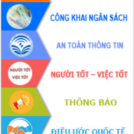
Tập huấn nâng cao năng lực triển khai
chuyển đổi số cho cán bộ, công chức
cấp xã
Đắk Lắk phát động hưởng ứng Ngày
Quyền của người tiêu dùng Việt Nam
2026
Đẩy mạnh cải cách hành chính, quyết
tâm đạt được mục tiêu tăng trưởng
hai con số trong năm 2026
Tổ chức trang trọng Lễ hội Đền thờ
Lương Văn Chánh năm 2026
Phó Bí thư Tỉnh ủy Đắk Lắk Đỗ Hữu
Huy giữ chức Bí thư Đảng ủy Ủy Ban
Nhân dân tỉnh
Bệnh án điện tử thúc đẩy chuyển đổi
số y tế tại Đắk Lắk
Chuyển đổi số thư viện: Mở rộng
không gian tri thức trong thời đại số
Đánh giá, rút kinh nghiệm công tác tổ
chức diễn tập trước ngày bầu cử