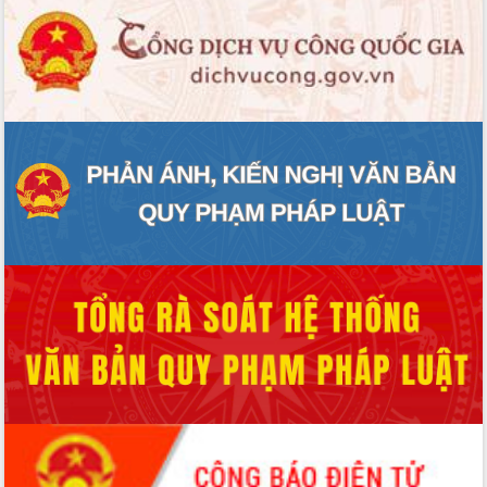
Định vị cà phê Việt Nam như một “di
sản sống” trong dòng chảy toàn cầu
Xây dựng nông thôn mới: Nâng cao đời
sống người dân từ những mô hình thiết
thực
Quyết liệt tháo gỡ vướng mắc, đẩy
nhanh tiến độ các dự án trọng điểm
trong Khu kinh tế Nam Phú Yên
Hòn Yến phát triển du lịch gắn với bảo
tồn biển
Lấy ý kiến điều chỉnh Quy hoạch tỉnh
Đắk Lắk thời kỳ 2021-2030, tầm nhìn
đến năm 2050
Phát động chiến dịch 30 ngày đêm
giải phóng mặt bằng Tuyến đường bộ
ven biển
Đắk Lắk nỗ lực thúc đẩy tăng trưởng
kinh tế từ 10% trở lên trong Quý
II/2026
Đắk Lắk ký kết thỏa thuận hợp tác về
chuyển đổi số giai đoạn 2026 – 2030