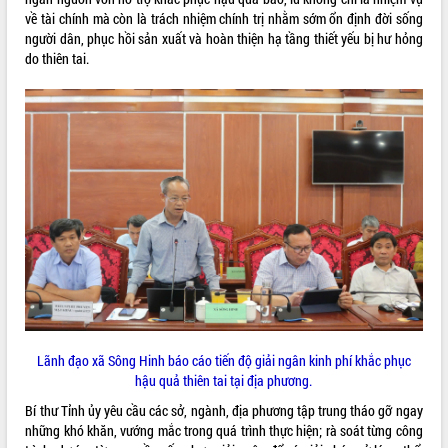
sầu riêng tại Đắk Lắk
về tài chính mà còn là trách nhiệm chính trị nhằm sớm ổn định đời sống
Trình diễn nghệ thuật chế biến các
người dân, phục hồi sản xuất và hoàn thiện hạ tầng thiết yếu bị hư hỏng
món ăn từ sầu riêng
do thiên tai.
Đắk Lắk công bố Quy hoạch và xúc
tiến đầu tư tỉnh
Ngành cá ngừ Đắk Lắk chủ động thích
ứng để giữ vững thị trường xuất khẩu
Diễn đàn Kinh tế tư nhân Việt Nam đột
phá cơ chế - Hợp tác công tư
Đề án 06 tạo bước ngoặt đột phá trong
cải cách hành chính tỉnh Đắk Lắk
Kết nối tour, đẩy mạnh chuyển đổi số
để phát triển du lịch Đắk Lắk
Khởi động Dự án Đầu tư xây dựng hạ
tầng kỹ thuật Cụm công nghiệp Tân
Tiến
Lãnh đạo xã Sông Hinh báo cáo tiến độ giải ngân kinh phí khắc phục
Gặp mặt các cơ quan báo chí nhân Kỷ
hậu quả thiên tai tại địa phương.
niệm 101 năm Ngày Báo chí Cách
mạng Việt Nam
Bí thư Tỉnh ủy yêu cầu các sở, ngành, địa phương tập trung tháo gỡ ngay
Đắk Lắk sơ kết 4 năm triển khai thực
những khó khăn, vướng mắc trong quá trình thực hiện; rà soát từng công