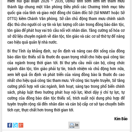
miền núi giai đoạn 2026 – 2035, UBND tỉnh sớm xem xét tham mưu
Hòn Yến phát triển du lịch gắn với bảo
thành lập chung một Văn phòng Điều phối các Chương trình mục tiêu
tồn biển
quốc gia của tỉnh và giao một đồng chí Giám đốc Sở (Sở NNMT hoặc Sở
Lấy ý kiến điều chỉnh Quy hoạch tỉnh
DTTG) kiêm Chánh Văn phòng. Sở cần chủ động tham mưu chính sách
Đắk Lắk thời kỳ 2021-2030, tầm nhìn
đặc thù cho người có uy tín và lực lượng cốt cán trong đồng bào dân tộc,
đến năm 2050
tôn giáo để phát huy vai trò cầu nối với nhân dân. Tăng cường số hóa cơ
Phát động chiến dịch 30 ngày đêm
sở dữ liệu chuyên ngành về dân tộc, tôn giáo và các cơ sở thờ tự để nâng
giải phóng mặt bằng Tuyến đường bộ
cao hiệu quả quản lý nhà nước.
ven biển
Bí thư Tỉnh ủy khẳng định, sự ổn định và nâng cao đời sống của đồng
Đắk Lắk nỗ lực thúc đẩy tăng trưởng
bào dân tộc thiểu số là thước đo quan trọng nhất cho hiệu quả công tác
kinh tế từ 10% trở lên trong Quý
của ngành trong thời gian tới. Bí thư yêu cầu mỗi cán bộ, công chức
II/2026
ngành dân tộc, tôn giáo phải tự tin, trách nhiệm và chủ động hơn nữa,
Đắk Lắk ký kết thỏa thuận hợp tác về
xem kết quả ổn định và phát triển của vùng đồng bào là thước đo cao
chuyển đổi số giai đoạn 2026 – 2030
nhất cho hiệu quả công tác tham mưu. Về công tác tuyên truyền, Sở tăng
với Tập đoàn Bưu chính Viễn thông
cường phối hợp với các ngành, linh hoạt, sáng tạo trong phổ biến chính
Việt Nam
sách, pháp luật theo hướng phát huy nội lực, khơi dậy ý chí tự lực, tự
Thứ trưởng Bộ Y tế làm việc với tỉnh
cường của đồng bào dân tộc thiểu số, trích xuất nội dung phù hợp để
Đắk Lắk về phát triển nhân lực y tế
tuyên truyền rộng rãi đến nhân dân và cán bộ cấp cơ sở tạo chuyển biến
cho trạm y tế cấp xã
tích cực, thực chất hơn trong thời gian tới.
Du lịch Đắk Lắk nâng tầm trải nghiệm
Kim Bảo
du khách thông qua Hệ thống cơ sở dữ
In
liệu và Bản đồ số