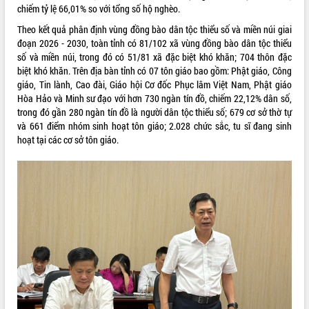
chiếm tỷ lệ 66,01% so với tổng số hộ nghèo.
VIDEO
Theo kết quả phân định vùng đồng bào dân tộc thiểu số và miền núi giai
Loading the player...
đoạn 2026 - 2030, toàn tỉnh có 81/102 xã vùng đồng bào dân tộc thiểu
số và miền núi, trong đó có 51/81 xã đặc biệt khó khăn; 704 thôn đặc
Khám bệnh, cấp phát thuốc miễn phí
biệt khó khăn. Trên địa bàn tỉnh có 07 tôn giáo bao gồm: Phật giáo, Công
và tặng quà người dân xã Cư Pui
giáo, Tin lành, Cao đài, Giáo hội Cơ đốc Phục lâm Việt Nam, Phật giáo
Hội nghị UBND tỉnh Đắk Lắk thường kỳ
Hòa Hảo và Minh sư đạo với hơn 730 ngàn tín đồ, chiếm 22,12% dân số,
tháng 7/2026
trong đó gần 280 ngàn tín đồ là người dân tộc thiểu số; 679 cơ sở thờ tự
và 661 điểm nhóm sinh hoạt tôn giáo; 2.028 chức sắc, tu sĩ đang sinh
Lễ truy tặng danh hiệu “Bà Mẹ Việt
hoạt tại các cơ sở tôn giáo.
Nam Anh hùng” và trao Huân chương
Lao động
ALBUM ẢNH
UBND tỉnh Đắk Lắk triển khai nhiệm
vụ 6 tháng cuối năm 2026
Kỳ họp thứ Hai, Hội đồng nhân dân
tỉnh khóa XI quyết nghị nhiều nội dung
quan trọng
Bí thư Tỉnh ủy Lương Nguyễn Minh
Triết thăm, tặng quà người có công với
cách mạng
Rà soát, hoàn thiện hệ thống thiết chế
văn hóa, thể thao đáp ứng yêu cầu
LIÊN KẾT WEB