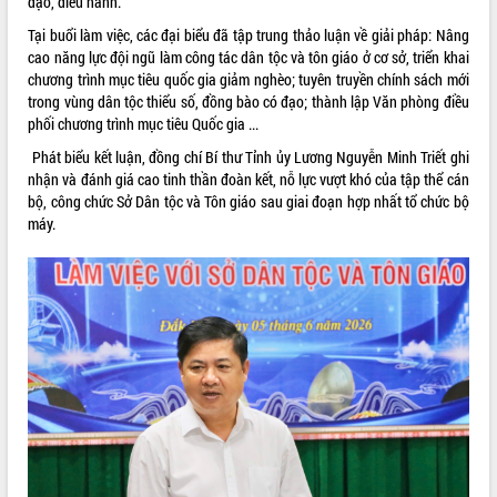
đạo, điều hành.
Hội thảo góp ý hồ sơ điều chỉnh quy
hoạch tỉnh Đắk Lắk thời kỳ 2021-2030,
Tại buổi làm việc, các đại biểu đã tập trung thảo luận về giải pháp: Nâng
tầm nhìn đến năm 2050
cao năng lực đội ngũ làm công tác dân tộc và tôn giáo ở cơ sở, triển khai
chương trình mục tiêu quốc gia giảm nghèo; tuyên truyền chính sách mới
Nâng cao hiệu quả hoạt động của các
trong vùng dân tộc thiểu số, đồng bào có đạo; thành lập Văn phòng điều
doanh nghiệp nhà nước
phối chương trình mục tiêu Quốc gia ...
Hội nghị triển khai kết nối mạng
truyền số liệu chuyên dùng phục vụ cơ
Phát biểu kết luận, đồng chí Bí thư Tỉnh ủy Lương Nguyễn Minh Triết ghi
quan Đảng, Nhà nước
nhận và đánh giá cao tinh thần đoàn kết, nỗ lực vượt khó của tập thể cán
bộ, công chức Sở Dân tộc và Tôn giáo sau giai đoạn hợp nhất tổ chức bộ
Lễ phát động chuỗi hoạt động chung
máy.
tay làm sạch môi trường
Xã Ea Kar bước chuyển mình trong
công tác cải cách hành chính mô hình
mới
UBND tỉnh họp báo định kỳ tháng 4
năm 2026
Hội thảo khoa học “Giải pháp thúc đẩy
phát triển nền kinh tế xanh tại tỉnh
Đắk Lắk”
Tăng cường giám sát, đôn đốc thực
hiện nhiệm vụ quản lý tài sản công
hàng tuần