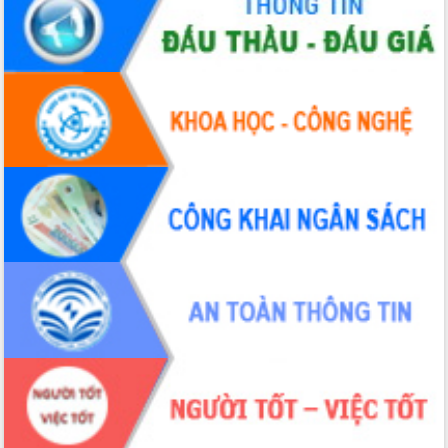
chúc mừng các bệnh viện nhân Ngày
Thầy thuốc Việt Nam
Rộn ràng lễ hội truyền thống Sông
nước Đà Nông lần thứ I năm 2026
Kỳ họp Chuyên đề lần thứ Năm, HĐND
tỉnh Đắk Lắk thông qua các nghị quyết
quan trọng
Thống nhất danh sách giới thiệu ứng
cử đại biểu Quốc hội khoá XVI và đại
biểu HĐND tỉnh Đắk Lắk, nhiệm kỳ
2026-2031
Phát động hai phong trào thi đua quan
trọng trong kỷ nguyên mới
Hội nghị lần thứ tư Ban Chỉ đạo công
tác bầu cử tỉnh Đắk Lắk
Hội nghị Báo cáo viên Trung ương
tháng 01/2026
Phó Thủ tướng Hồ Quốc Dũng đánh giá
cao kết quả Chiến dịch Quang Trung
tại Đắk Lắk