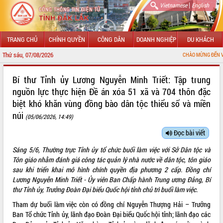
|
Vietnamese
English
TRANG CHỦ
CHÍNH QUYỀN
CÔNG DÂN
DOANH NGHIỆP
DU KHÁCH
Thứ sáu, 07/08/2026
CHÀO MỪNG ĐẾN VỚI CỔNG THÔ
GIỚI THIỆU
Bí thư Tỉnh ủy Lương Nguyễn Minh Triết: Tập trung
nguồn lực thực hiện Đề án xóa 51 xã và 704 thôn đặc
LÃNH ĐẠO UBND TỈNH
biệt khó khăn vùng đồng bào dân tộc thiểu số và miền
núi
TIN TỨC SỰ KIỆN
(05/06/2026, 14:49)
Đọc bài viết
SỞ, BAN, NGÀNH
Sáng 5/6, Thường trực Tỉnh ủy tổ chức buổi làm việc với Sở Dân tộc và
UBND CÁC XÃ, PHƯỜNG
Tôn giáo nhằm đánh giá công tác quản lý nhà nước về dân tộc, tôn giáo
sau khi triển khai mô hình chính quyền địa phương 2 cấp. Đồng chí
THÔNG TIN CHỈ ĐẠO ĐIỀU HÀNH
Lương Nguyễn Minh Triết - Ủy viên Ban Chấp hành Trung ương Đảng, Bí
thư Tỉnh ủy, Trưởng Đoàn Đại biểu Quốc hội tỉnh chủ trì buổi làm việc.
HỆ THỐNG VĂN BẢN
Tham dự buổi làm việc còn có đồng chí Nguyễn Thượng Hải – Trưởng
Ban Tổ chức Tỉnh ủy, lãnh đạo Đoàn Đại biểu Quốc hội tỉnh; lãnh đạo các
VĂN BẢN HĐND TỈNH