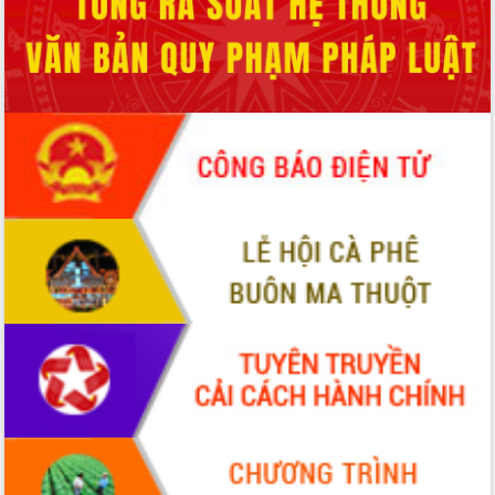
hai con số trong năm 2026
Tổ chức trang trọng Lễ hội Đền thờ
Lương Văn Chánh năm 2026
Phó Bí thư Tỉnh ủy Đắk Lắk Đỗ Hữu
Huy giữ chức Bí thư Đảng ủy Ủy Ban
Nhân dân tỉnh
Bệnh án điện tử thúc đẩy chuyển đổi
số y tế tại Đắk Lắk
Chuyển đổi số thư viện: Mở rộng
không gian tri thức trong thời đại số
Đánh giá, rút kinh nghiệm công tác tổ
chức diễn tập trước ngày bầu cử
Chương trình “Gặp gỡ hữu nghị –
Friendship Meeting New Year 2026”
Bầu cử Quốc hội và HĐND: Cử tri Đắk
Lắk gửi gắm niềm tin, kỳ vọng vào lá
phiếu
Đắk Lắk sẵn sàng các điều kiện cho
Ngày hội bầu cử đại biểu Quốc hội
khóa XVI và HĐND các cấp nhiệm kỳ