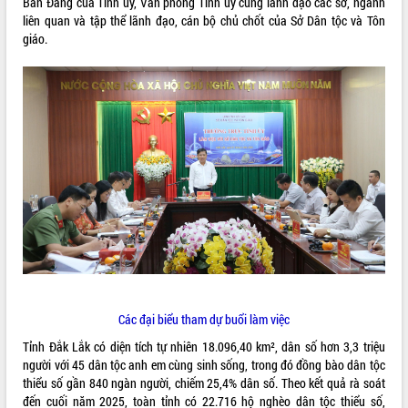
Ban Đảng của Tỉnh ủy, Văn phòng Tỉnh ủy cùng lãnh đạo các sở, ngành
liên quan và tập thể lãnh đạo, cán bộ chủ chốt của Sở Dân tộc và Tôn
ĐIỂM TIN VĂN BẢN
giáo.
QUY HOẠCH - KẾ HOẠCH
Các đại biểu tham dự buổi làm việc
Tỉnh Đắk Lắk có diện tích tự nhiên 18.096,40 km², dân số hơn 3,3 triệu
người với 45 dân tộc anh em cùng sinh sống, trong đó đồng bào dân tộc
thiểu số gần 840 ngàn người, chiếm 25,4% dân số. Theo kết quả rà soát
đến cuối năm 2025, toàn tỉnh có 22.716 hộ nghèo dân tộc thiểu số,