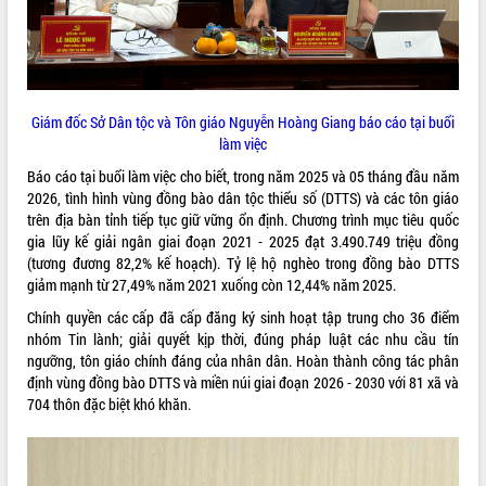
phát triển mới
Thường trực HĐND tỉnh Đắk Lắk gặp
mặt Đoàn chuyên gia y tế TP. Hồ Chí
Minh
THỐNG KÊ TRUY CẬP
Lễ truy điệu và an táng hài cốt liệt sĩ
Giám đốc Sở Dân tộc và Tôn giáo Nguyễn Hoàng Giang báo cáo tại buổi
tại Nghĩa trang Liệt sĩ xã Sơn Hòa
Hôm nay:
969
làm việc
Bàn giải pháp tháo gỡ khó khăn trong
Tất cả:
66046292
Báo cáo tại buổi làm việc cho biết, trong năm 2025 và 05 tháng đầu năm
xuất khẩu sầu riêng và triển khai quy
2026, tình hình vùng đồng bào dân tộc thiểu số (DTTS) và các tôn giáo
định EUDR
trên địa bàn tỉnh tiếp tục giữ vững ổn định. Chương trình mục tiêu quốc
Thứ trưởng Bộ Nông nghiệp và Môi
gia lũy kế giải ngân giai đoạn 2021 - 2025 đạt 3.490.749 triệu đồng
trường Nguyễn Hoàng Hiệp khảo sát
(tương đương 82,2% kế hoạch). Tỷ lệ hộ nghèo trong đồng bào DTTS
vùng trồng và doanh nghiệp đóng gói
giảm mạnh từ 27,49% năm 2021 xuống còn 12,44% năm 2025.
sầu riêng tại Đắk Lắk
Chính quyền các cấp đã cấp đăng ký sinh hoạt tập trung cho 36 điểm
Trình diễn nghệ thuật chế biến các
nhóm Tin lành; giải quyết kịp thời, đúng pháp luật các nhu cầu tín
món ăn từ sầu riêng
ngưỡng, tôn giáo chính đáng của nhân dân. Hoàn thành công tác phân
Đắk Lắk công bố Quy hoạch và xúc
định vùng đồng bào DTTS và miền núi giai đoạn 2026 - 2030 với 81 xã và
tiến đầu tư tỉnh
704 thôn đặc biệt khó khăn.
Ngành cá ngừ Đắk Lắk chủ động thích
ứng để giữ vững thị trường xuất khẩu
Diễn đàn Kinh tế tư nhân Việt Nam đột