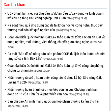
Tập huấn ứng dụng trí tuệ nhân tạo (AI)
Các tin khác
trong thương mại điện tử năm 2026
UBND tỉnh làm việc với Chủ đầu tư dự án Đầu tư xây dựng và kinh doanh
Đoàn đại biểu Quốc hội tỉnh Đắk Lắk
kết cấu hạ tầng Khu công nghiệp Phú Xuân
(07/08/2026, 19:47)
trao đổi thông tin trước Kỳ họp thứ
nhất, Quốc hội khóa XVI
Rà soát hiệu quả ứng dụng các đề tài khoa học và công nghệ, thúc đẩy
thương mại hóa kết quả nghiên cứu
Quyết liệt cải cách hành chính, khơi
(07/08/2026, 18:34)
thông nguồn lực phát triển
Đoàn đại biểu Quốc hội tỉnh Đắk Lắk thảo luận tại tổ về các dự án luật về
Nâng cao hiệu lực, hiệu quả HĐND
nông nghiệp, môi trường, viễn thông, chuyển giao công nghệ
(07/08/2026,
tỉnh thông qua hiện đại hóa hành chính
17:12)
Xã Ea Phê gắn cải cách hành chính với
Ra mắt “Bản đồ số nông sản, sản phẩm OCOP, du lịch thôn buôn trên nền
chuyển đổi số
tảng số của tỉnh Đắk Lắk”
(07/08/2026, 16:46)
Phó Chủ tịch Thường trực UBND tỉnh
Đoàn đại biểu Quốc hội tỉnh Đắk Lắk thảo luận tại tổ về công tác phòng,
Hồ Thị Nguyên Thảo làm việc tại Trung
chống tội phạm
(06/08/2026, 18:32)
tâm Phục vụ hành chính công xã Ea
Khẩn trương rà soát, hoàn thiện công tác tổ chức Lễ hội Sầu riêng Đắk
Phê
Lắk năm 2026
(06/08/2026, 18:27)
Xây dựng nền hành chính số đồng
Khẩn trương hoàn thành các mục tiêu còn lại của Chương trình hành
hành cùng nông dân dân, doanh nghiệp
động số 14 của Tỉnh ủy về phát triển văn hóa
(06/08/2026, 17:30)
Giai đoạn 2026-2030, Đắk Lắk phấn
đấu có 77% xã đạt chuẩn nông thôn
Ban Chỉ đạo An ninh mạng quốc gia họp phiên thường kỳ lần thứ hai
mới
(06/08/2026, 14:06)