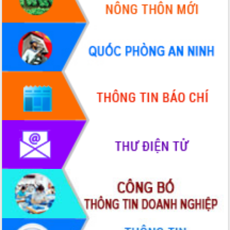
2026-2031
Đảm bảo cuộc bầu cử đại biểu Quốc
hội và đại biểu HĐND các cấp diễn ra
an toàn, hiệu quả, đúng quy định
Thủ tướng Chính phủ Phạm Minh Chính
kiểm tra, chỉ đạo hoàn thành các dự
án cao tốc và thăm khu tái định cư tại
Đắk Lắk
Sôi nổi Hội đua ngựa truyền thống Gò
Thì Thùng mừng Xuân Bính Ngọ 2026
Lãnh đạo tỉnh dâng hương tưởng niệm
tại Đập Đồng Cam đầu Xuân Bính Ngọ
Ngành nông nghiệp phấn đấu tăng
trưởng đạt 5,86% trong năm 2026
UBND tỉnh Đắk Lắk triển khai công tác
quốc phòng, quân sự địa phương năm
2026
Đắk Lắk tập trung toàn lực khắc phục
tồn tại IUU, sẵn sàng làm việc với
Đoàn thanh tra EC
Chủ tịch UBND tỉnh Tạ Anh Tuấn thăm,