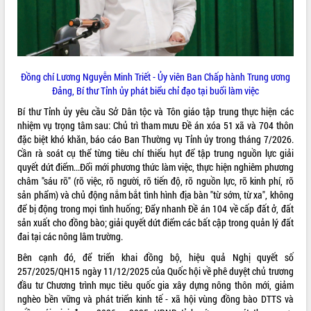
Tháo gỡ những vướng mắc, đẩy mạnh
công tác cải cách thủ tục hành chính
tại Trung tâm Phục vụ hành chính
công tỉnh
Đắk Lắk: Tôn vinh 46 giải pháp tại Hội
Đồng chí Lương Nguyễn Minh Triết - Ủy viên Ban Chấp hành Trung ương
thi Sáng tạo Kỹ thuật 2024 - 2025
Đảng, Bí thư Tỉnh ủy phát biểu chỉ đạo tại buổi làm việc
Đắk Lắk rà soát, điều chỉnh Đề án 190
Bí thư Tỉnh ủy yêu cầu Sở Dân tộc và Tôn giáo tập trung thực hiện các
về phát triển nuôi trồng thủy sản
nhiệm vụ trọng tâm sau: Chủ trì tham mưu Đề án xóa 51 xã và 704 thôn
Phó Chủ tịch UBND tỉnh Đắk Lắk
đặc biệt khó khăn, báo cáo Ban Thường vụ Tỉnh ủy trong tháng 7/2026.
Trương Công Thái kiểm tra thực địa
Cần rà soát cụ thể từng tiêu chí thiếu hụt để tập trung nguồn lực giải
Dự án cao tốc Khánh Hòa - Buôn Ma
quyết dứt điểm...Đổi mới phương thức làm việc, thực hiện nghiêm phương
Thuột
châm "sáu rõ" (rõ việc, rõ người, rõ tiến độ, rõ nguồn lực, rõ kinh phí, rõ
Định vị cà phê Việt Nam như một “di
sản phẩm) và chủ động nắm bắt tình hình địa bàn "từ sớm, từ xa", không
sản sống” trong dòng chảy toàn cầu
để bị động trong mọi tình huống; Đẩy nhanh Đề án 104 về cấp đất ở, đất
sản xuất cho đồng bào; giải quyết dứt điểm các bất cập trong quản lý đất
Xây dựng nông thôn mới: Nâng cao đời
đai tại các nông lâm trường.
sống người dân từ những mô hình thiết
thực
Bên cạnh đó, để triển khai đồng bộ, hiệu quả Nghị quyết số
Quyết liệt tháo gỡ vướng mắc, đẩy
257/2025/QH15 ngày 11/12/2025 của Quốc hội về phê duyệt chủ trương
nhanh tiến độ các dự án trọng điểm
đầu tư Chương trình mục tiêu quốc gia xây dựng nông thôn mới, giảm
trong Khu kinh tế Nam Phú Yên
nghèo bền vững và phát triển kinh tế - xã hội vùng đồng bào DTTS và