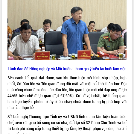
phá cơ chế - Hợp tác công tư
Đề án 06 tạo bước ngoặt đột phá trong
cải cách hành chính tỉnh Đắk Lắk
Kết nối tour, đẩy mạnh chuyển đổi số
để phát triển du lịch Đắk Lắk
Khởi động Dự án Đầu tư xây dựng hạ
tầng kỹ thuật Cụm công nghiệp Tân
Tiến
Gặp mặt các cơ quan báo chí nhân Kỷ
niệm 101 năm Ngày Báo chí Cách
Lãnh đạo Sở Nông nghiệp và Môi trường tham gia ý kiến tại buổi làm việc
mạng Việt Nam
Đắk Lắk sơ kết 4 năm triển khai thực
Bên cạnh kết quả đạt được, sau khi thực hiện mô hình sáp nhập, hợp
hiện Đề án 06 của Chính phủ
nhất, Sở Dân tộc và Tôn giáo đang đối mặt với một số khó khăn lớn: Đội
ngũ công chức làm công tác dân tộc, tôn giáo hiện mới chỉ đáp ứng được
Họp báo thông tin về Hội nghị Công bố
44/65 biên chế được giao (đạt 67,69%). Cơ sở vật chất, hệ thống giao
Quy hoạch và Xúc tiến đầu tư tỉnh Đắk
ban trực tuyến, phòng cháy chữa cháy chưa được trang bị phù hợp với
Lắk
nhu cầu thực tiễn.
Khơi thông điểm nghẽn, đẩy nhanh
giải ngân vốn khắc phục thiên tai
Sở kiến nghị Thường trực Tỉnh ủy và UBND tỉnh quan tâm kiện toàn biên
chế; xem xét giao bổ sung cơ sở nhà, đất tại số 32 Phan Chu Trinh và bố
HĐND tỉnh thông qua điều chỉnh Quy
trí kinh phí nâng cấp trang thiết bị, hạ tầng kỹ thuật phục vụ công tác chỉ
hoạch tỉnh thời kỳ 2021-2030