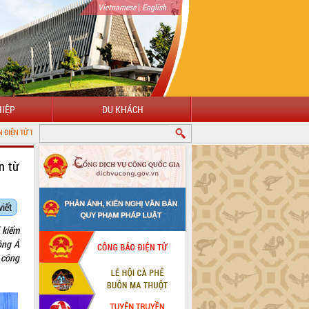
|
Vietnamese
English
IỆP
DU KHÁCH
ẮK LẮK
n từ
viết
 kiểm
rông Á
 công