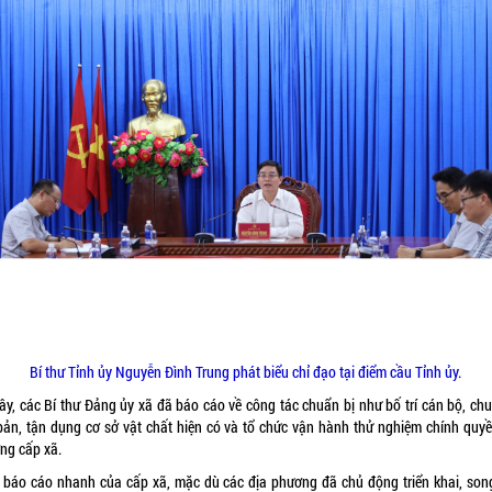
Bí thư Tỉnh ủy Nguyễn Đình Trung phát biểu chỉ đạo tại điểm cầu Tỉnh ủy.
đây, các Bí thư Đảng ủy xã đã báo cáo về công tác chuẩn bị như bố trí cán bộ, chu
bản, tận dụng cơ sở vật chất hiện có và tổ chức vận hành thử nghiệm chính quyề
ng cấp xã.
 báo cáo nhanh của cấp xã, mặc dù các địa phương đã chủ động triển khai, son