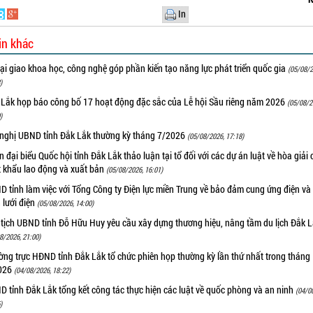
In
in khác
i giao khoa học, công nghệ góp phần kiến tạo năng lực phát triển quốc gia
(05/08/2
)
 Lắk họp báo công bố 17 hoạt động đặc sắc của Lễ hội Sầu riêng năm 2026
(05/08/2
)
 nghị UBND tỉnh Đắk Lắk thường kỳ tháng 7/2026
(05/08/2026, 17:18)
 đại biểu Quốc hội tỉnh Đắk Lắk thảo luận tại tổ đối với các dự án luật về hòa giải 
t khẩu lao động và xuất bản
(05/08/2026, 16:01)
 tỉnh làm việc với Tổng Công ty Điện lực miền Trung về bảo đảm cung ứng điện và
n lưới điện
(05/08/2026, 14:00)
 tịch UBND tỉnh Đỗ Hữu Huy yêu cầu xây dựng thương hiệu, nâng tầm du lịch Đắk 
8/2026, 21:00)
ng trực HĐND tỉnh Đắk Lắk tổ chức phiên họp thường kỳ lần thứ nhất trong tháng
026
(04/08/2026, 18:22)
 tỉnh Đắk Lắk tổng kết công tác thực hiện các luật về quốc phòng và an ninh
(04/0
)