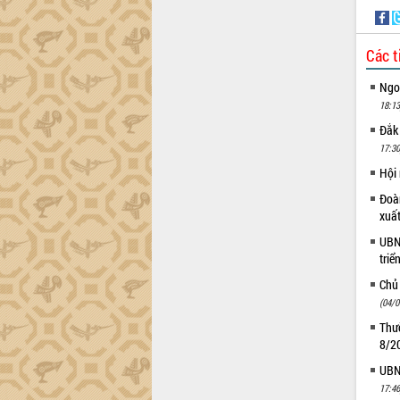
Các t
Ngoạ
18:13
Đắk
17:30
Hội
Đoàn
xuấ
UBND
triể
Chủ
(04/0
Thườ
8/2
UBND
17:46