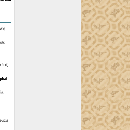
026,
026,
cơ sở,
 phát
Lắk
8/2026,