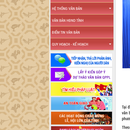
HỆ THỐNG VĂN BẢN
VĂN BẢN HĐND TỈNH
ĐIỂM TIN VĂN BẢN
QUY HOẠCH - KẾ HOẠCH
Tại 
văn 
phươ
Theo