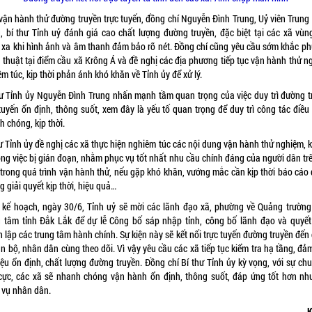
vận hành thử đường truyền trực tuyến, đồng chí Nguyễn Đình Trung, Uỷ viên Trung
, bí thư Tỉnh uỷ đánh giá cao chất lượng đường truyền, đặc biệt tại các xã vùn
 xa khi hình ảnh và âm thanh đảm bảo rõ nét. Đồng chí cũng yêu cầu sớm khắc ph
ỹ thuật tại điểm cầu xã Krông Á và đề nghị các địa phương tiếp tục vận hành thử n
m túc, kịp thời phản ánh khó khăn về Tỉnh ủy để xử lý.
hư Tỉnh ủy Nguyễn Đình Trung nhấn mạnh tầm quan trọng của việc duy trì đường t
 tuyến ổn định, thông suốt, xem đây là yếu tố quan trọng để duy trì công tác điều
 chóng, kịp thời.
hư Tỉnh ủy đề nghị các xã thực hiện nghiêm túc các nội dung vận hành thử nghiệm, 
ông việc bị gián đoạn, nhằm phục vụ tốt nhất nhu cầu chính đáng của người dân trê
 trong quá trình vận hành thử, nếu gặp khó khăn, vướng mắc cần kịp thời báo cáo 
 giải quyết kịp thời, hiệu quả…
 kế hoạch, ngày 30/6, Tỉnh uỷ sẽ mời các lãnh đạo xã, phường về Quảng trường
g tâm tỉnh Đắk Lắk để dự lễ Công bố sáp nhập tỉnh, công bố lãnh đạo và quyết
 lập các trung tâm hành chính. Sự kiện này sẽ kết nối trực tuyến đường truyền đến
n bộ, nhân dân cùng theo dõi. Vì vậy yêu cầu các xã tiếp tục kiểm tra hạ tầng, đ
iệu ổn định, chất lượng đường truyền. Đồng chí Bí thư Tỉnh ủy kỳ vọng, với sự ch
 cực, các xã sẽ nhanh chóng vận hành ổn định, thông suốt, đáp ứng tốt hơn nh
 vụ nhân dân.
K