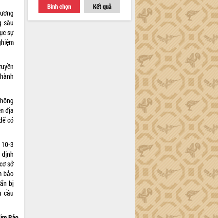
Bình chọn
Kết quả
 ương
g sâu
ục sự
ghiệm
ruyền
 hành
không
n địa
để có
 10-3
 định
 cơ sở
ảm bảo
uẩn bị
u cầu
im Bảo