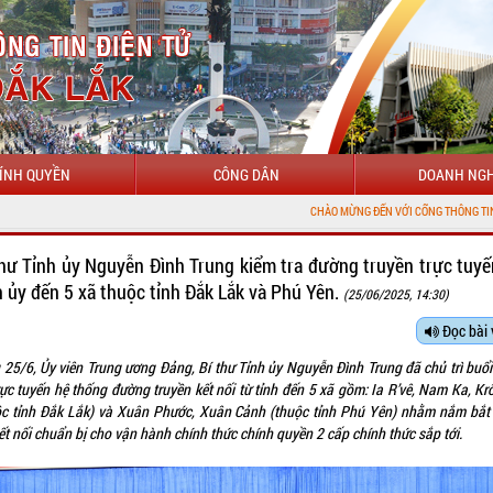
ÍNH QUYỀN
CÔNG DÂN
DOANH NGH
CHÀO MỪNG ĐẾN VỚI CỔNG THÔNG TIN ĐIỆN TỬ TỈNH Đ
thư Tỉnh ủy Nguyễn Đình Trung kiểm tra đường truyền trực tuyế
h ủy đến 5 xã thuộc tỉnh Đắk Lắk và Phú Yên.
(25/06/2025, 14:30)
Đọc bài 
 25/6, Ủy viên Trung ương Đảng, Bí thư Tỉnh ủy Nguyễn Đình Trung đã chủ trì buổi
rực tuyến hệ thống đường truyền kết nối từ tỉnh đến 5 xã gồm: Ia R’vê, Nam Ka, K
ộc tỉnh Đắk Lắk) và Xuân Phước, Xuân Cảnh (thuộc tỉnh Phú Yên) nhằm nắm bắt
ết nối chuẩn bị cho vận hành chính thức chính quyền 2 cấp chính thức sắp tới.