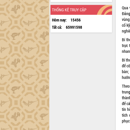
Qua 
THỐNG KÊ TRUY CẬP
Đảng
vùng
Hôm nay:
15456
cố k
Tất cả:
65991598
nghiê
Bí t
trực
nhanh
Bí t
để c
bàn;
hướng
Theo
trun
thành
để cá
tín h
tích
phục