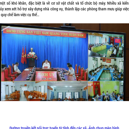
một số khó khăn, đặc biệt là về cơ sở vật chất và tổ chức bộ máy. Nhiều xã kiến
 ủy xem xét hỗ trợ xây dựng nhà công vụ, thành lập các phòng tham mưu giúp việc
 quy chế làm việc cụ thể…
Đường truyền kết nối trực tuyến từ tỉnh đến các xã.-Ảnh chụp màn hình