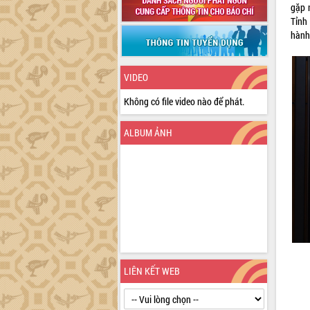
gặp 
Tỉnh
hành
VIDEO
Không có file video nào để phát.
ALBUM ẢNH
LIÊN KẾT WEB