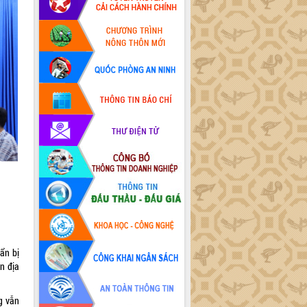
ẩn bị
n địa
g vẫn