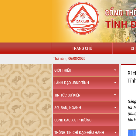
TRANG CHỦ
CH
Thứ năm, 06/08/2026
GIỚI THIỆU
Bí 
Tỉn
LÃNH ĐẠO UBND TỈNH
TIN TỨC SỰ KIỆN
S
án
g
tra t
SỞ, BAN, NGÀNH
(thu
tác k
UBND CÁC XÃ, PHƯỜNG
THÔNG TIN CHỈ ĐẠO ĐIỀU HÀNH