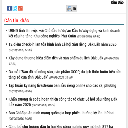
món ăn từ sầu riêng
Kim Bảo
In
Đắk Lắk công bố Quy hoạch và xúc
tiến đầu tư tỉnh
Các tin khác
Ngành cá ngừ Đắk Lắk chủ động thích
ứng để giữ vững thị trường xuất khẩu
UBND tỉnh làm việc với Chủ đầu tư dự án Đầu tư xây dựng và kinh doanh
Diễn đàn Kinh tế tư nhân Việt Nam đột
kết cấu hạ tầng Khu công nghiệp Phú Xuân
(07/08/2026, 19:47)
phá cơ chế - Hợp tác công tư
12 điểm check-in lan tỏa hình ảnh Lễ hội Sầu riêng Đắk Lắk năm 2026
Đề án 06 tạo bước ngoặt đột phá trong
(07/08/2026, 17:30)
cải cách hành chính tỉnh Đắk Lắk
Xây dựng thương hiệu điểm đến và sản phẩm du lịch Đắk Lắk
(07/08/2026,
Kết nối tour, đẩy mạnh chuyển đổi số
17:21)
để phát triển du lịch Đắk Lắk
Ra mắt “Bản đồ số nông sản, sản phẩm OCOP, du lịch thôn buôn trên nền
Khởi động Dự án Đầu tư xây dựng hạ
tảng số của tỉnh Đắk Lắk”
(07/08/2026, 16:46)
tầng kỹ thuật Cụm công nghiệp Tân
Tiến
Tập huấn kỹ năng livestream bán sầu riêng online cho các xã, phường
Gặp mặt các cơ quan báo chí nhân Kỷ
(07/08/2026, 09:07)
niệm 101 năm Ngày Báo chí Cách
Khẩn trương rà soát, hoàn thiện công tác tổ chức Lễ hội Sầu riêng Đắk
mạng Việt Nam
Lắk năm 2026
(06/08/2026, 18:27)
Đắk Lắk sơ kết 4 năm triển khai thực
Ban Chỉ đạo An ninh mạng quốc gia họp phiên thường kỳ lần thứ hai
hiện Đề án 06 của Chính phủ
(06/08/2026, 14:06)
Họp báo thông tin về Hội nghị Công bố
Công bố chủ trương đầu tư hai khu công nghiệp quy mô hơn 817 ha