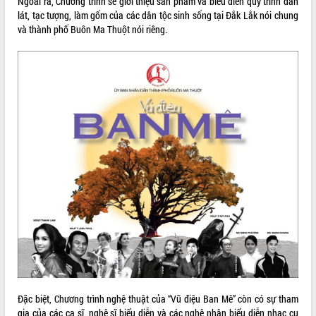
Ngoài ra, Chương trình sẽ giới thiệu sản phẩm và biểu diễn quy trình đan
lát, tạc tượng, làm gốm của các dân tộc sinh sống tại Đắk Lắk nói chung
VIDEO
và thành phố Buôn Ma Thuột nói riêng.
Khám bệnh, cấp phát thuốc miễn phí
và tặng quà người dân xã Cư Pui
Hội nghị UBND tỉnh Đắk Lắk thường kỳ
tháng 7/2026
Lễ truy tặng danh hiệu “Bà Mẹ Việt
Nam Anh hùng” và trao Huân chương
Lao động
ALBUM ẢNH
UBND tỉnh Đắk Lắk triển khai nhiệm
vụ 6 tháng cuối năm 2026
Đặc biệt, Chương trình nghệ thuật của “Vũ điệu Ban Mê” còn có sự tham
Kỳ họp thứ Hai, Hội đồng nhân dân
gia của các ca sĩ, nghệ sĩ biểu diễn và các nghệ nhân biểu diễn nhạc cụ
tỉnh khóa XI quyết nghị nhiều nội dung