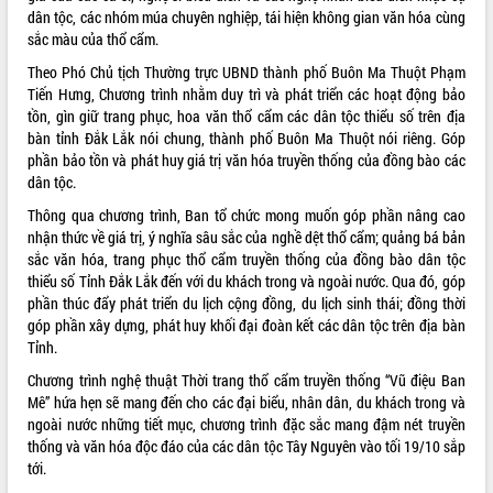
dân tộc, các nhóm múa chuyên nghiệp, tái hiện không gian văn hóa cùng
quan trọng
sắc màu của thổ cẩm.
Bí thư Tỉnh ủy Lương Nguyễn Minh
Triết thăm, tặng quà người có công với
Theo Phó Chủ tịch Thường trực UBND thành phố Buôn Ma Thuột Phạm
cách mạng
Tiến Hưng, Chương trình nhằm duy trì và phát triển các hoạt động bảo
tồn, gìn giữ trang phục, hoa văn thổ cẩm các dân tộc thiểu số trên địa
Rà soát, hoàn thiện hệ thống thiết chế
bàn tỉnh Đắk Lắk nói chung, thành phố Buôn Ma Thuột nói riêng. Góp
văn hóa, thể thao đáp ứng yêu cầu
LIÊN KẾT WEB
phần bảo tồn và phát huy giá trị văn hóa truyền thống của đồng bào các
phát triển mới
dân tộc.
Thường trực HĐND tỉnh Đắk Lắk gặp
mặt Đoàn chuyên gia y tế TP. Hồ Chí
Thông qua chương trình, Ban tổ chức mong muốn góp phần nâng cao
Minh
nhận thức về giá trị, ý nghĩa sâu sắc của nghề dệt thổ cẩm; quảng bá bản
THỐNG KÊ TRUY CẬP
sắc văn hóa, trang phục thổ cẩm truyền thống của đồng bào dân tộc
Lễ truy điệu và an táng hài cốt liệt sĩ
thiểu số Tỉnh Đắk Lắk đến với du khách trong và ngoài nước. Qua đó, góp
tại Nghĩa trang Liệt sĩ xã Sơn Hòa
Hôm nay:
22814
phần thúc đẩy phát triển du lịch cộng đồng, du lịch sinh thái; đồng thời
Bàn giải pháp tháo gỡ khó khăn trong
Tất cả:
66068137
góp phần xây dựng, phát huy khối đại đoàn kết các dân tộc trên địa bàn
xuất khẩu sầu riêng và triển khai quy
Tỉnh.
định EUDR
Chương trình nghệ thuật Thời trang thổ cẩm truyền thống “Vũ điệu Ban
Thứ trưởng Bộ Nông nghiệp và Môi
Mê” hứa hẹn sẽ mang đến cho các đại biểu, nhân dân, du khách trong và
trường Nguyễn Hoàng Hiệp khảo sát
ngoài nước những tiết mục, chương trình đặc sắc mang đậm nét truyền
vùng trồng và doanh nghiệp đóng gói
thống và văn hóa độc đáo của các dân tộc Tây Nguyên vào tối 19/10 sắp
sầu riêng tại Đắk Lắk
tới.
Trình diễn nghệ thuật chế biến các