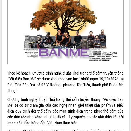
ĐIỂM TIN VĂN BẢN
QUY HOẠCH - KẾ HOẠCH
Theo kế hoạch, Chương trình nghệ thuật Thời trang thổ cẩm truyền thống
“Vũ điệu Ban Mê” sẽ được khai mạc vào lúc 19h00 ngày 19/10/2024 tại
Biệt điện Bảo Đại, số 02 Y Ngông, phường Tân Tiến, thành phố Buôn Ma
Thuột.
Chương trình nghệ thuật Thời trang thổ cẩm truyền thống “Vũ điệu Ban
Mê” sẽ có sự tham gia của các nghệ nhân giới thiệu sản phẩm và biểu
diễn quy trình dệt thổ cẩm; các màn trình diễn trang phục thổ cẩm của
các dân tộc sinh sống tại Đắk Lắk và Tây Nguyên do các nhà thiết kế thời
trang nổi tiếng hàng đầu Việt Nam thực hiện.