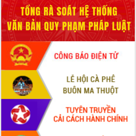
Hội thảo khoa học “Giải pháp thúc đẩy
phát triển nền kinh tế xanh tại tỉnh
Đắk Lắk”
Tăng cường giám sát, đôn đốc thực
hiện nhiệm vụ quản lý tài sản công
hàng tuần
Tháo gỡ những vướng mắc, đẩy mạnh
công tác cải cách thủ tục hành chính
tại Trung tâm Phục vụ hành chính
công tỉnh
Đắk Lắk: Tôn vinh 46 giải pháp tại Hội
thi Sáng tạo Kỹ thuật 2024 - 2025
Đắk Lắk rà soát, điều chỉnh Đề án 190
về phát triển nuôi trồng thủy sản
Phó Chủ tịch UBND tỉnh Đắk Lắk
Trương Công Thái kiểm tra thực địa
Dự án cao tốc Khánh Hòa - Buôn Ma
Thuột
Định vị cà phê Việt Nam như một “di
sản sống” trong dòng chảy toàn cầu