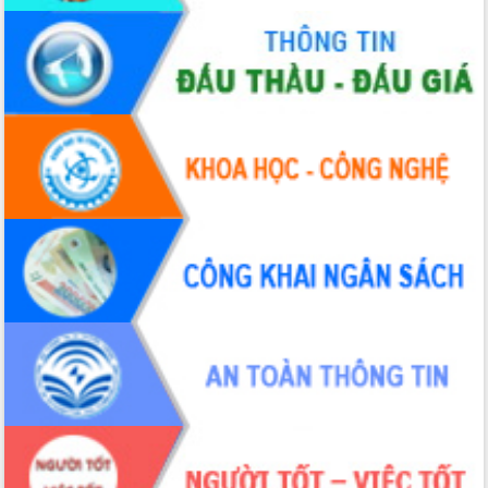
Thứ trưởng Bộ Y tế làm việc với tỉnh
Đắk Lắk về phát triển nhân lực y tế
cho trạm y tế cấp xã
Du lịch Đắk Lắk nâng tầm trải nghiệm
du khách thông qua Hệ thống cơ sở dữ
liệu và Bản đồ số
Tập huấn ứng dụng trí tuệ nhân tạo (AI)
trong thương mại điện tử năm 2026
Đoàn đại biểu Quốc hội tỉnh Đắk Lắk
trao đổi thông tin trước Kỳ họp thứ
nhất, Quốc hội khóa XVI
Quyết liệt cải cách hành chính, khơi
thông nguồn lực phát triển
Nâng cao hiệu lực, hiệu quả HĐND
tỉnh thông qua hiện đại hóa hành chính
Xã Ea Phê gắn cải cách hành chính với
chuyển đổi số
Phó Chủ tịch Thường trực UBND tỉnh
Hồ Thị Nguyên Thảo làm việc tại Trung
tâm Phục vụ hành chính công xã Ea
Phê