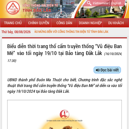
|
Vietnamese
English
TRANG CHỦ
CHÍNH QUYỀN
CÔNG DÂN
DOANH NGHIỆP
DU KHÁCH
Thứ bảy, 08/08/2026
CHÀO MỪNG ĐẾN VỚI CỔNG THÔNG TIN ĐIỆN TỬ TỈNH ĐẮK LẮK
GIỚI THIỆU
Biểu diễn thời trang thổ cẩm truyền thống “Vũ điệu Ban
Mê” vào tối ngày 19/10 tại Bảo tàng Đắk Lắk
(16/10/2024,
LÃNH ĐẠO UBND TỈNH
17:30)
TIN TỨC SỰ KIỆN
Đọc bài viết
SỞ, BAN, NGÀNH
UBND thành phố Buôn Ma Thuột cho biết, Chương trình đặc sắc nghệ
thuật thời trang thổ cẩm truyền thống “Vũ điệu Ban Mê” sẽ diễn ra vào tối
UBND CÁC XÃ, PHƯỜNG
ngày 19/10/2024 tại Bảo tàng Đắk Lắk.
THÔNG TIN CHỈ ĐẠO ĐIỀU HÀNH
HỆ THỐNG VĂN BẢN
VĂN BẢN HĐND TỈNH