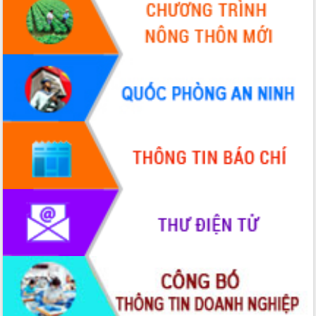
Xây dựng nông thôn mới: Nâng cao đời
sống người dân từ những mô hình thiết
thực
Quyết liệt tháo gỡ vướng mắc, đẩy
nhanh tiến độ các dự án trọng điểm
trong Khu kinh tế Nam Phú Yên
Hòn Yến phát triển du lịch gắn với bảo
tồn biển
Lấy ý kiến điều chỉnh Quy hoạch tỉnh
Đắk Lắk thời kỳ 2021-2030, tầm nhìn
đến năm 2050
Phát động chiến dịch 30 ngày đêm
giải phóng mặt bằng Tuyến đường bộ
ven biển
Đắk Lắk nỗ lực thúc đẩy tăng trưởng
kinh tế từ 10% trở lên trong Quý
II/2026
Đắk Lắk ký kết thỏa thuận hợp tác về
chuyển đổi số giai đoạn 2026 – 2030
với Tập đoàn Bưu chính Viễn thông
Việt Nam