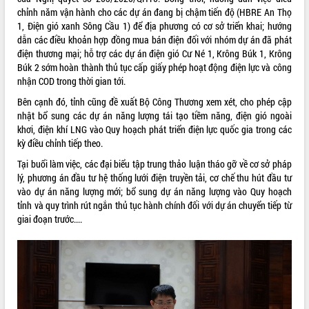
chỉnh năm vận hành cho các dự án đang bị chậm tiến độ (HBRE An Thọ
1, Điện gió xanh Sông Cầu 1) để địa phương có cơ sở triển khai; hướng
dẫn các điều khoản hợp đồng mua bán điện đối với nhóm dự án đã phát
điện thương mại; hỗ trợ các dự án điện gió Cư Né 1, Krông Búk 1, Krông
Búk 2 sớm hoàn thành thủ tục cấp giấy phép hoạt động điện lực và công
nhận COD trong thời gian tới.
Bên cạnh đó, tỉnh cũng đề xuất Bộ Công Thương xem xét, cho phép cập
nhật bổ sung các dự án năng lượng tái tạo tiềm năng, điện gió ngoài
khơi, điện khí LNG vào Quy hoạch phát triển điện lực quốc gia trong các
kỳ điều chỉnh tiếp theo.
Tại buổi làm việc, các đại biểu tập trung thảo luận tháo gỡ về cơ sở pháp
lý, phương án đầu tư hệ thống lưới điện truyền tải, cơ chế thu hút đầu tư
vào dự án năng lượng mới; bổ sung dự án năng lượng vào Quy hoạch
tỉnh và quy trình rút ngắn thủ tục hành chính đối với dự án chuyển tiếp từ
giai đoạn trước....