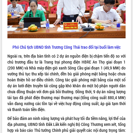
Phó Chủ tịch UBND tỉnh Trương Công Thái trao đổi tại buổi làm việc
Ngoài ra, trên địa bàn tỉnh có 2 dự án nguồn điện bị chậm tiến độ so với
chủ trương đầu tư là Trang trại phong điện HBRE An Thọ giai đoạn 1
(200 MW) và Nhà máy điện gió xanh Sông Cầu giai đoạn 1 (49,9 MW) do
vướng thủ tục thu xếp tài chính, đền bù giải phóng mặt bằng hoặc chưa
hoàn thiện hồ sơ điều chỉnh. Công tác giải phóng mặt bằng của một số
dự án lưới điện truyền tải cũng gặp khó khăn do một bộ phận người dân
chưa đồng thuận với đơn giá bồi thường. Đồng thời, 9 dự án năng lượng
tái tạo đã phát điện thương mại thương mại (tổng công suất 880,4 MW)
vẫn đang vướng các tồn tại về việc huy động công suất, áp giá tạm thời
và thanh toán tiền điện.
Để bảo đảm an ninh năng lượng và phát huy tối đa tiềm năng, lợi thế của
địa phương, UBND tỉnh Đắk Lắk kiến nghị Bộ Công Thương xem xét, tổng
hợp và báo cáo Thủ tướng Chính phủ giải quyết các nội dung trọng tâm: