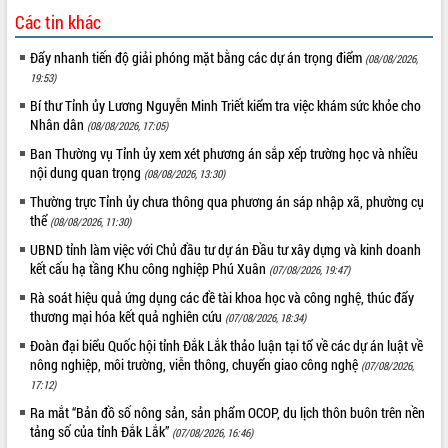
Các tin khác
Đẩy nhanh tiến độ giải phóng mặt bằng các dự án trọng điểm
(08/08/2026,
19:53)
Bí thư Tỉnh ủy Lương Nguyễn Minh Triết kiểm tra việc khám sức khỏe cho
Nhân dân
(08/08/2026, 17:05)
Ban Thường vụ Tỉnh ủy xem xét phương án sắp xếp trường học và nhiều
nội dung quan trọng
(08/08/2026, 13:30)
Thường trực Tỉnh ủy chưa thông qua phương án sáp nhập xã, phường cụ
thể
(08/08/2026, 11:30)
UBND tỉnh làm việc với Chủ đầu tư dự án Đầu tư xây dựng và kinh doanh
kết cấu hạ tầng Khu công nghiệp Phú Xuân
(07/08/2026, 19:47)
Rà soát hiệu quả ứng dụng các đề tài khoa học và công nghệ, thúc đẩy
thương mại hóa kết quả nghiên cứu
(07/08/2026, 18:34)
Đoàn đại biểu Quốc hội tỉnh Đắk Lắk thảo luận tại tổ về các dự án luật về
nông nghiệp, môi trường, viễn thông, chuyển giao công nghệ
(07/08/2026,
17:12)
Ra mắt “Bản đồ số nông sản, sản phẩm OCOP, du lịch thôn buôn trên nền
tảng số của tỉnh Đắk Lắk”
(07/08/2026, 16:46)