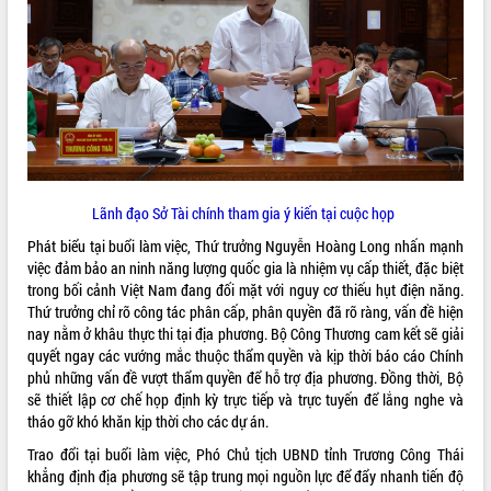
Lãnh đạo Sở Tài chính tham gia ý kiến tại cuộc họp
Phát biểu tại buổi làm việc, Thứ trưởng Nguyễn Hoàng Long nhấn mạnh
việc đảm bảo an ninh năng lượng quốc gia là nhiệm vụ cấp thiết, đặc biệt
trong bối cảnh Việt Nam đang đối mặt với nguy cơ thiếu hụt điện năng.
Thứ trưởng chỉ rõ công tác phân cấp, phân quyền đã rõ ràng, vấn đề hiện
nay nằm ở khâu thực thi tại địa phương. Bộ Công Thương cam kết sẽ giải
quyết ngay các vướng mắc thuộc thẩm quyền và kịp thời báo cáo Chính
phủ những vấn đề vượt thẩm quyền để hỗ trợ địa phương. Đồng thời, Bộ
sẽ thiết lập cơ chế họp định kỳ trực tiếp và trực tuyến để lắng nghe và
tháo gỡ khó khăn kịp thời cho các dự án.
Trao đổi tại buổi làm việc, Phó Chủ tịch UBND tỉnh Trương Công Thái
khẳng định địa phương sẽ tập trung mọi nguồn lực để đẩy nhanh tiến độ