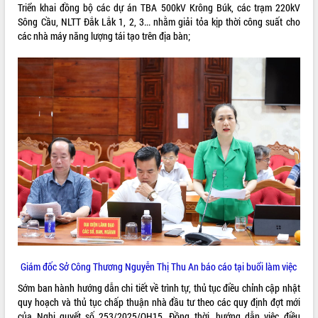
Triển khai đồng bộ các dự án TBA 500kV Krông Búk, các trạm 220kV
Sông Cầu, NLTT Đắk Lắk 1, 2, 3... nhằm giải tỏa kịp thời công suất cho
các nhà máy năng lượng tái tạo trên địa bàn;
Giám đốc Sở Công Thương Nguyễn Thị Thu An báo cáo tại buổi làm việc
Sớm ban hành hướng dẫn chi tiết về trình tự, thủ tục điều chỉnh cập nhật
quy hoạch và thủ tục chấp thuận nhà đầu tư theo các quy định đợt mới
của Nghị quyết số 253/2025/QH15. Đồng thời, hướng dẫn việc điều