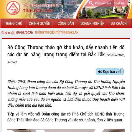
|
Vietnamese
English
TRANG CHỦ
CHÍNH QUYỀN
CÔNG DÂN
DOANH NGHIỆP
DU KHÁCH
Chủ nhật, 09/08/2026
ỚI CỔNG THÔNG TIN ĐIỆN TỬ TỈNH ĐẮK LẮK
GIỚI THIỆU
Bộ Công Thương tháo gỡ khó khăn, đẩy nhanh tiến độ
các dự án năng lượng trọng điểm tại Đắk Lắk
(20/05/2026,
LÃNH ĐẠO UBND TỈNH
16:57)
TIN TỨC SỰ KIỆN
Đọc bài viết
SỞ, BAN, NGÀNH
Chiều 20/5, Đoàn công tác của Bộ Công Thương do Thứ trưởng Nguyễn
Hoàng Long làm Trưởng đoàn đã có buổi làm việc với UBND tỉnh Đắk Lắk
UBND CÁC XÃ, PHƯỜNG
nhằm rà soát tình hình triển khai, tiến độ và giải quyết các khó khăn,
vướng mắc của các dự án nguồn và lưới điện thuộc Quy hoạch điện VIII
THÔNG TIN CHỈ ĐẠO ĐIỀU HÀNH
điều chỉnh trên địa bàn tỉnh.
Tiếp và làm việc với Đoàn công tác có Phó Chủ tịch UBND tỉnh Trương
HỆ THỐNG VĂN BẢN
Công Thái, lãnh đạo Sở Công Thương và các sở, ngành, đơn vị liên quan.
VĂN BẢN HĐND TỈNH