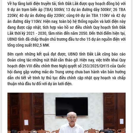
Về hạ tầng lưới điện truyền tải, tỉnh Đắk Lắk được quy hoạch đồng bộ với
Tất cả:
66097477
9 dự án trạm biến áp (TBA) 500kV, 13 dự án đường dây 500kV; 26 TBA
220kV, 40 dự án đường dây 220kV; cùng 69 dự án TBA 110kV và 42 dự
án đường dây 110kV. Hiện nay, toàn bộ hệ thống nguồn và lưới điện này
đang được cập nhật, tích hợp vào hồ sơ điều chỉnh Quy hoạch tỉnh Đắk
Lắk thời kỳ 2021 - 2030, tầm nhìn đến năm 2050. Đến thời điểm hiện tại,
UBND tỉnh đã chấp thuận chủ trương đầu tư cho 15 dự án nguồn điện với
tổng công suất 892,5 MW.
Bên cạnh những kết quả đạt được, UBND tỉnh Đắk Lắk cũng báo cáo
Đoàn công tác những nút thắt cần tháo gỡ. Hiện nay, việc triển khai Quy
hoạch điện VIII điều chỉnh theo Nghị quyết số 253/2025/QH15 của Quốc
hội đang gặp vướng mắc do Trung ương chưa ban hành văn bản hướng
dẫn chi tiết về trình tự thủ tục điều chỉnh cập nhật quy hoạch và chấp
thuận nhà đầu tư đối với dự án lưới điện.