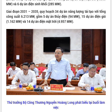
MW) và 6 dự án điện sinh khối (285 MW).
VIDEO
Giai đoạn 2031 – 2035, quy hoạch 34 dự án năng lượng tái tạo với tổng
Không có file video nào để phát.
công suất 6.213 MW, gồm 5 dự án thủy điện (94 MW), 15 dự án điện gió
(1.162 MW) và 14 dự án điện mặt trời (4.957 MW).
ALBUM ẢNH
LIÊN KẾT WEB
THỐNG KÊ TRUY CẬP
Thứ trưởng Bộ Công Thương Nguyễn Hoàng Long phát biểu tại buổi làm
việc
Hôm nay:
11809