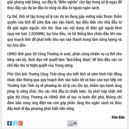
giải phóng mặt bằng, coi đây là "điểm nghẽn" cần tập trung xử lý ngay để
thúc đẩy các dự án đầu tư công và đầu tư ngoài ngân sách.
Cụ thể, tỉnh sẽ tập trung xử lý các dự án đang gặp vướng mắc thuộc thẩm
quyền của tỉnh để sớm đưa vào vận hành, tạo điều kiện cho nhà đầu tư
đã giải ngân nguồn vốn lớn. Đưa các nội dung về điện gió ngoài khơi
(quy mô hơn 2.000MW), lọc hóa dầu, và hệ thống kho chứa dầu khí vào
quy hoạch tỉnh để phát triển khu vực này thành trung tâm năng lượng và
lọc hóa dầu.
UBND tỉnh giao Sở Công Thương rà soát, phân công nhiệm vụ cụ thể cho
từng cán bộ, lãnh đạo với quyết tâm "làm bằng được" để đón đầu các cơ
chế đặc thù từ Nghị quyết của Trung ương.
Phó Chủ tịch Trương Công Thái cũng cho biết tỉnh sẽ sớm trình Hội đồng
nhân dân thông qua quy hoạch tỉnh vào tuần tới và báo cáo trực tiếp với
Thường trực Tỉnh ủy về phương án xử lý các tồn tại, nhằm tạo hành lang
pháp lý vững chắc cho các nhà đầu tư chiến lược. Sự phối hợp chặt chẽ
giữa Bộ Công Thương và UBND tỉnh sẽ tạo ra bước đột phá, không chỉ
đảm bảo cung ứng điện mà còn góp phần tăng thu ngân sách và thúc
đẩy kinh tế địa phương phát triển bền vững.
Kim Bảo
In