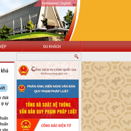
|
Vietnamese
English
IỆP
DU KHÁCH
CHÀO MỪNG ĐẾN VỚI CỔNG THÔNG TIN ĐIỆN TỬ TỈNH ĐẮK LẮK
 khá
viết
h Đắk
lý kỷ
 huấn
 huấn
g văn