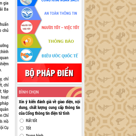
m gia
ải Ba
 huấn
p chủ
rưởng
chính
ự quan
 nhiệm
o.
, chỉ
t, chỉ
t; tập
BÌNH CHỌN
 hoạt
Xin ý kiến đánh giá về giao diện, nội
 pháp
dung, chất lượng cung cấp thông tin
 quản
của Cổng thông tin điện tử tỉnh
ện Chỉ
Rất tốt
ch Hồ
ội Cụ
Tốt
Trung bình