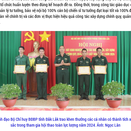
 tổ chức huấn luyện theo đúng kế hoạch đề ra. Đồng thời, trong công tác giáo dục
quản lý tư tưởng, bảo vệ nội bộ 100% cán bộ chiến sĩ tư tưởng đạt loại tốt và 100% 
àn về chính trị và các đơn vị thực hiện hiệu quả công tác xây dựng chính quy, quản
…
h đạo Bộ Chỉ huy BĐBP tỉnh Đắk Lắk trao khen thưởng các cá nhân có thành tích 
sắc trong tham gia hội thao toàn lực lượng năm 2024. Ảnh: Ngọc Lân