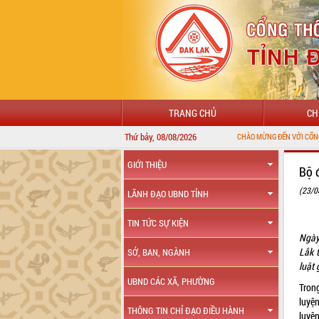
TRANG CHỦ
CH
Thứ bảy, 08/08/2026
GIỚI THIỆU
Bộ 
(23/0
LÃNH ĐẠO UBND TỈNH
TIN TỨC SỰ KIỆN
Ngày
Lắk 
SỞ, BAN, NGÀNH
luật
UBND CÁC XÃ, PHƯỜNG
Tron
luyệ
THÔNG TIN CHỈ ĐẠO ĐIỀU HÀNH
luyệ