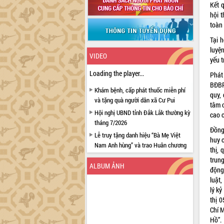
Kết 
hội 
toàn
Tại 
luyệ
VIDEO
yếu 
Loading the player...
Phát
BĐBP
Khám bệnh, cấp phát thuốc miễn phí
quy, 
và tặng quà người dân xã Cư Pui
tâm c
Hội nghị UBND tỉnh Đắk Lắk thường kỳ
cao c
tháng 7/2026
Đồng
Lễ truy tặng danh hiệu “Bà Mẹ Việt
huy c
Nam Anh hùng” và trao Huân chương
thị, 
Lao động
trun
ALBUM ẢNH
UBND tỉnh Đắk Lắk triển khai nhiệm
động
vụ 6 tháng cuối năm 2026
luật
lý kỷ
Kỳ họp thứ Hai, Hội đồng nhân dân
thị 
tỉnh khóa XI quyết nghị nhiều nội dung
Chí 
quan trọng
Hồ”.
Bí thư Tỉnh ủy Lương Nguyễn Minh