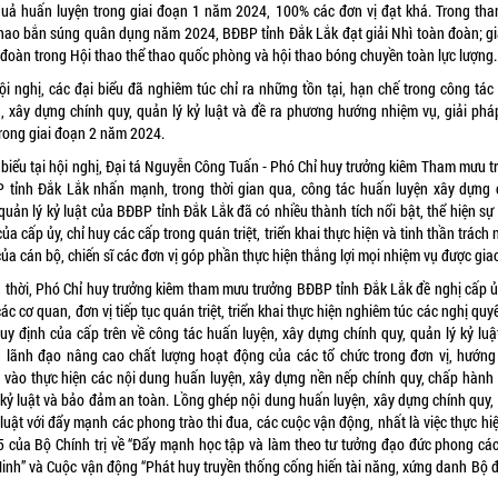
quả huấn luyện trong giai đoạn 1 năm 2024, 100% các đơn vị đạt khá. Trong tha
thao bắn súng quân dụng năm 2024, BĐBP tỉnh Đắk Lắk đạt giải Nhì toàn đoàn; gi
 đoàn trong Hội thao thể thao quốc phòng và hội thao bóng chuyền toàn lực lượng.
hội nghị, các đại biểu đã nghiêm túc chỉ ra những tồn tại, hạn chế trong công tác
n, xây dựng chính quy, quản lý kỷ luật và đề ra phương hướng nhiệm vụ, giải phá
trong giai đoạn 2 năm 2024.
 biểu tại hội nghị, Đại tá Nguyễn Công Tuấn - Phó Chỉ huy trưởng kiêm Tham mưu t
 tỉnh Đắk Lắk nhấn mạnh, trong thời gian qua, công tác huấn luyện xây dựng 
quản lý kỷ luật của BĐBP tỉnh Đắk Lắk đã có nhiều thành tích nổi bật, thể hiện s
ủa cấp ủy, chỉ huy các cấp trong quán triệt, triển khai thực hiện và tinh thần trách
ủa cán bộ, chiến sĩ các đơn vị góp phần thực hiện thắng lợi mọi nhiệm vụ được gia
 thời, Phó Chỉ huy trưởng kiêm tham mưu trưởng BĐBP tỉnh Đắk Lắk đề nghị cấp ủy
ác cơ quan, đơn vị tiếp tục quán triệt, triển khai thực hiện nghiêm túc các nghị quyế
quy định của cấp trên về công tác huấn luyện, xây dựng chính quy, quản lý kỷ luậ
g lãnh đạo nâng cao chất lượng hoạt động của các tổ chức trong đơn vị, hướng
 vào thực hiện các nội dung huấn luyện, xây dựng nền nếp chính quy, chấp hành
, kỷ luật và bảo đảm an toàn. Lồng ghép nội dung huấn luyện, xây dựng chính quy,
 luật với đẩy mạnh các phong trào thi đua, các cuộc vận động, nhất là việc thực hi
05 của Bộ Chính trị về “Đẩy mạnh học tập và làm theo tư tưởng đạo đức phong cá
Minh” và Cuộc vận động “Phát huy truyền thống cống hiến tài năng, xứng danh Bộ đ