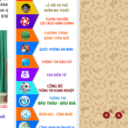
 chính
đơn vị
 lý kỷ
xuất