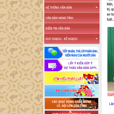
kiện,
HỆ THỐNG VĂN BẢN
trị, 
an to
VĂN BẢN HĐND TỈNH
luật
ĐIỂM TIN VĂN BẢN
QUY HOẠCH - KẾ HOẠCH
Lãn