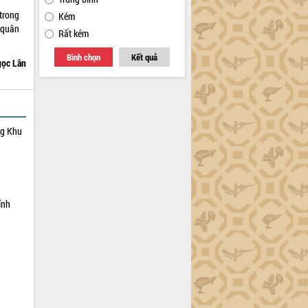
trong
Kém
 quân
Rất kém
Bình chọn
Kết quả
ọc Lân
ng Khu
ỉnh