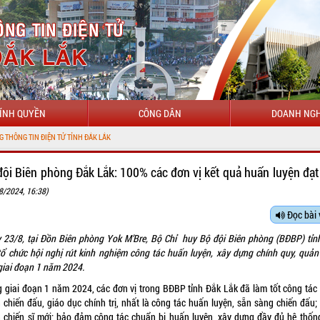
ÍNH QUYỀN
CÔNG DÂN
DOANH NGH
đội Biên phòng Đắk Lắk: 100% các đơn vị kết quả huấn luyện đạt
8/2024, 16:38)
Đọc bài 
 23/8, tại Đồn Biên phòng Yok M’Bre, Bộ Chỉ huy Bộ đội Biên phòng (BĐBP) tỉn
tổ chức hội nghị rút kinh nghiệm công tác huấn luyện, xây dựng chính quy, quản 
 giai đoạn 1 năm 2024.
g giai đoạn 1 năm 2024, các đơn vị trong BĐBP tỉnh Đắk Lắk đã làm tốt công tác
n chiến đấu, giáo dục chính trị, nhất là công tác huấn luyện, sẵn sàng chiến đấu;
n chiến sĩ mới; bảo đảm công tác chuẩn bị huấn luyện, xây dựng đầy đủ hệ thốn