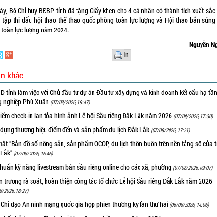
này, Bộ Chỉ huy BĐBP tỉnh đã tặng Giấy khen cho 4 cá nhân có thành tích xuất sắc 
n tập thi đấu hội thao thể thao quốc phòng toàn lực lượng và Hội thao bắn súng
 toàn lực lượng năm 2024.
Nguyễn Ng
In
in khác
 tỉnh làm việc với Chủ đầu tư dự án Đầu tư xây dựng và kinh doanh kết cấu hạ tầ
g nghiệp Phú Xuân
(07/08/2026, 19:47)
iểm check-in lan tỏa hình ảnh Lễ hội Sầu riêng Đắk Lắk năm 2026
(07/08/2026, 17:30)
 dựng thương hiệu điểm đến và sản phẩm du lịch Đắk Lắk
(07/08/2026, 17:21)
ắt “Bản đồ số nông sản, sản phẩm OCOP, du lịch thôn buôn trên nền tảng số của t
 Lắk”
(07/08/2026, 16:46)
huấn kỹ năng livestream bán sầu riêng online cho các xã, phường
(07/08/2026, 09:07)
 trương rà soát, hoàn thiện công tác tổ chức Lễ hội Sầu riêng Đắk Lắk năm 2026
8/2026, 18:27)
 Chỉ đạo An ninh mạng quốc gia họp phiên thường kỳ lần thứ hai
(06/08/2026, 14:06)