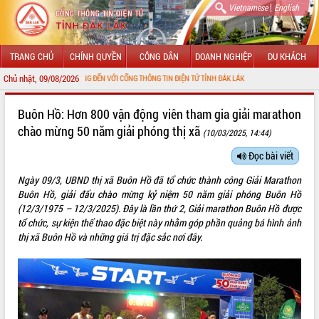
|
Vietnamese
English
TRANG CHỦ
CHÍNH QUYỀN
CÔNG DÂN
DOANH NGHIỆP
DU KHÁCH
Chủ nhật, 09/08/2026
CHÀO MỪNG ĐẾN VỚI CỔNG THÔNG TIN ĐIỆN TỬ TỈNH ĐẮK LẮK
GIỚI THIỆU
Buôn Hồ: Hơn 800 vận động viên tham gia giải marathon
chào mừng 50 năm giải phóng thị xã
(10/03/2025, 14:44)
LÃNH ĐẠO UBND TỈNH
Đọc bài viết
TIN TỨC SỰ KIỆN
Ngày 09/3, UBND thị xã Buôn Hồ đã tổ chức thành công Giải Marathon
SỞ, BAN, NGÀNH
Buôn Hồ, giải đấu chào mừng kỷ niệm 50 năm giải phóng Buôn Hồ
(12/3/1975 – 12/3/2025). Đây là lần thứ 2, Giải marathon Buôn Hồ được
UBND CÁC XÃ, PHƯỜNG
tổ chức, sự kiện thể thao đặc biệt này nhằm góp phần quảng bá hình ảnh
thị xã Buôn Hồ và những giá trị đặc sắc nơi đây.
THÔNG TIN CHỈ ĐẠO ĐIỀU HÀNH
HỆ THỐNG VĂN BẢN
VĂN BẢN HĐND TỈNH