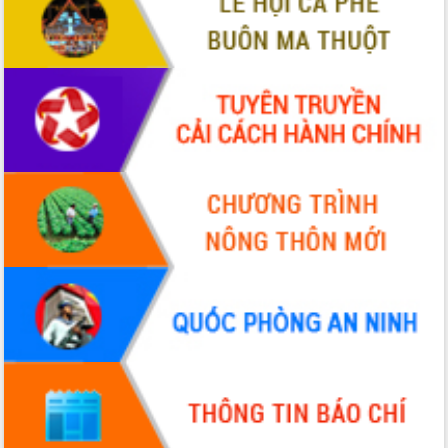
Hội thảo khoa học “Giải pháp thúc đẩy
phát triển nền kinh tế xanh tại tỉnh
Đắk Lắk”
Tăng cường giám sát, đôn đốc thực
hiện nhiệm vụ quản lý tài sản công
hàng tuần
Tháo gỡ những vướng mắc, đẩy mạnh
công tác cải cách thủ tục hành chính
tại Trung tâm Phục vụ hành chính
công tỉnh
Đắk Lắk: Tôn vinh 46 giải pháp tại Hội
thi Sáng tạo Kỹ thuật 2024 - 2025
Đắk Lắk rà soát, điều chỉnh Đề án 190
về phát triển nuôi trồng thủy sản
Phó Chủ tịch UBND tỉnh Đắk Lắk
Trương Công Thái kiểm tra thực địa
Dự án cao tốc Khánh Hòa - Buôn Ma
Thuột
Định vị cà phê Việt Nam như một “di
sản sống” trong dòng chảy toàn cầu