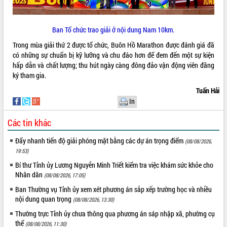
quan trọng
Bí thư Tỉnh ủy Lương Nguyễn Minh
Ban Tổ chức trao giải ở nội dung Nam 10km.
Triết thăm, tặng quà người có công với
cách mạng
Trong mùa giải thứ 2 được tổ chức, Buôn Hồ Marathon được đánh giá đã
Rà soát, hoàn thiện hệ thống thiết chế
có những sự chuẩn bị kỹ lưỡng và chu đáo hơn để đem đến một sự kiện
văn hóa, thể thao đáp ứng yêu cầu
hấp dẫn và chất lượng; thu hút ngày càng đông đảo vận động viên đăng
LIÊN KẾT WEB
phát triển mới
ký tham gia.
Thường trực HĐND tỉnh Đắk Lắk gặp
Tuấn Hải
mặt Đoàn chuyên gia y tế TP. Hồ Chí
In
Minh
THỐNG KÊ TRUY CẬP
Lễ truy điệu và an táng hài cốt liệt sĩ
Các tin khác
tại Nghĩa trang Liệt sĩ xã Sơn Hòa
Hôm nay:
14274
Đẩy nhanh tiến độ giải phóng mặt bằng các dự án trọng điểm
(08/08/2026,
Bàn giải pháp tháo gỡ khó khăn trong
Tất cả:
66099942
19:53)
xuất khẩu sầu riêng và triển khai quy
định EUDR
Bí thư Tỉnh ủy Lương Nguyễn Minh Triết kiểm tra việc khám sức khỏe cho
Nhân dân
(08/08/2026, 17:05)
Thứ trưởng Bộ Nông nghiệp và Môi
trường Nguyễn Hoàng Hiệp khảo sát
Ban Thường vụ Tỉnh ủy xem xét phương án sắp xếp trường học và nhiều
vùng trồng và doanh nghiệp đóng gói
nội dung quan trọng
(08/08/2026, 13:30)
sầu riêng tại Đắk Lắk
Thường trực Tỉnh ủy chưa thông qua phương án sáp nhập xã, phường cụ
Trình diễn nghệ thuật chế biến các
thể
(08/08/2026, 11:30)