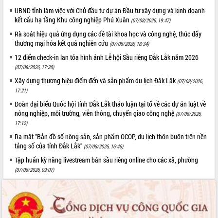
món ăn từ sầu riêng
UBND tỉnh làm việc với Chủ đầu tư dự án Đầu tư xây dựng và kinh doanh
Đắk Lắk công bố Quy hoạch và xúc
kết cấu hạ tầng Khu công nghiệp Phú Xuân
(07/08/2026, 19:47)
tiến đầu tư tỉnh
Rà soát hiệu quả ứng dụng các đề tài khoa học và công nghệ, thúc đẩy
Ngành cá ngừ Đắk Lắk chủ động thích
thương mại hóa kết quả nghiên cứu
(07/08/2026, 18:34)
ứng để giữ vững thị trường xuất khẩu
12 điểm check-in lan tỏa hình ảnh Lễ hội Sầu riêng Đắk Lắk năm 2026
Diễn đàn Kinh tế tư nhân Việt Nam đột
(07/08/2026, 17:30)
phá cơ chế - Hợp tác công tư
Đề án 06 tạo bước ngoặt đột phá trong
Xây dựng thương hiệu điểm đến và sản phẩm du lịch Đắk Lắk
(07/08/2026,
cải cách hành chính tỉnh Đắk Lắk
17:21)
Kết nối tour, đẩy mạnh chuyển đổi số
Đoàn đại biểu Quốc hội tỉnh Đắk Lắk thảo luận tại tổ về các dự án luật về
để phát triển du lịch Đắk Lắk
nông nghiệp, môi trường, viễn thông, chuyển giao công nghệ
(07/08/2026,
17:12)
Khởi động Dự án Đầu tư xây dựng hạ
tầng kỹ thuật Cụm công nghiệp Tân
Ra mắt “Bản đồ số nông sản, sản phẩm OCOP, du lịch thôn buôn trên nền
Tiến
tảng số của tỉnh Đắk Lắk”
(07/08/2026, 16:46)
Gặp mặt các cơ quan báo chí nhân Kỷ
Tập huấn kỹ năng livestream bán sầu riêng online cho các xã, phường
niệm 101 năm Ngày Báo chí Cách
(07/08/2026, 09:07)
mạng Việt Nam
Đắk Lắk sơ kết 4 năm triển khai thực
hiện Đề án 06 của Chính phủ
Họp báo thông tin về Hội nghị Công bố