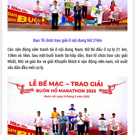
VIDEO
Ban Tổ chức trao giải ở nội dung Nữ 21km
Các vận động viên tranh tài ở nội dung Nam, Nữ thi đấu ở cự ly 21 km,
10km và 5km. Sau một buổi tranh tài hấp dẫn, Ban tổ chức trao các giải
Nhất, Nhì và giải Ba và giải Khuyến khích 6 vận động viên nam, nữ xuất
sắc dẫn đầu mỗi cự ly.
Khám bệnh, cấp phát thuốc miễn phí
và tặng quà người dân xã Cư Pui
Hội nghị UBND tỉnh Đắk Lắk thường kỳ
tháng 7/2026
Lễ truy tặng danh hiệu “Bà Mẹ Việt
Nam Anh hùng” và trao Huân chương
Lao động
ALBUM ẢNH
UBND tỉnh Đắk Lắk triển khai nhiệm
vụ 6 tháng cuối năm 2026
Kỳ họp thứ Hai, Hội đồng nhân dân
tỉnh khóa XI quyết nghị nhiều nội dung