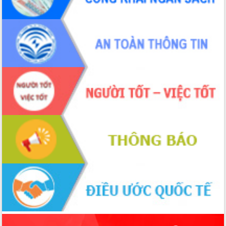
Thứ trưởng Bộ Y tế làm việc với tỉnh
Đắk Lắk về phát triển nhân lực y tế
cho trạm y tế cấp xã
Du lịch Đắk Lắk nâng tầm trải nghiệm
du khách thông qua Hệ thống cơ sở dữ
liệu và Bản đồ số
Tập huấn ứng dụng trí tuệ nhân tạo (AI)
trong thương mại điện tử năm 2026
Đoàn đại biểu Quốc hội tỉnh Đắk Lắk
trao đổi thông tin trước Kỳ họp thứ
nhất, Quốc hội khóa XVI
Quyết liệt cải cách hành chính, khơi
thông nguồn lực phát triển
Nâng cao hiệu lực, hiệu quả HĐND
tỉnh thông qua hiện đại hóa hành chính
Xã Ea Phê gắn cải cách hành chính với
chuyển đổi số
Phó Chủ tịch Thường trực UBND tỉnh
Hồ Thị Nguyên Thảo làm việc tại Trung
tâm Phục vụ hành chính công xã Ea
Phê