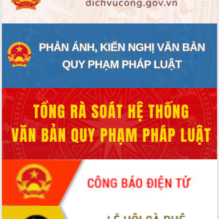
Quy hoạch và Xúc tiến đầu tư tỉnh Đắk
Lắk
Khơi thông điểm nghẽn, đẩy nhanh
giải ngân vốn khắc phục thiên tai
HĐND tỉnh thông qua điều chỉnh Quy
hoạch tỉnh thời kỳ 2021-2030
Hội thảo góp ý hồ sơ điều chỉnh quy
hoạch tỉnh Đắk Lắk thời kỳ 2021-2030,
tầm nhìn đến năm 2050
Nâng cao hiệu quả hoạt động của các
doanh nghiệp nhà nước
Hội nghị triển khai kết nối mạng
truyền số liệu chuyên dùng phục vụ cơ
quan Đảng, Nhà nước
Lễ phát động chuỗi hoạt động chung
tay làm sạch môi trường
Xã Ea Kar bước chuyển mình trong
công tác cải cách hành chính mô hình
mới
UBND tỉnh họp báo định kỳ tháng 4
năm 2026