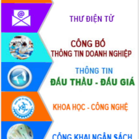
Xây dựng nông thôn mới: Nâng cao đời
sống người dân từ những mô hình thiết
thực
Quyết liệt tháo gỡ vướng mắc, đẩy
nhanh tiến độ các dự án trọng điểm
trong Khu kinh tế Nam Phú Yên
Hòn Yến phát triển du lịch gắn với bảo
tồn biển
Lấy ý kiến điều chỉnh Quy hoạch tỉnh
Đắk Lắk thời kỳ 2021-2030, tầm nhìn
đến năm 2050
Phát động chiến dịch 30 ngày đêm
giải phóng mặt bằng Tuyến đường bộ
ven biển
Đắk Lắk nỗ lực thúc đẩy tăng trưởng
kinh tế từ 10% trở lên trong Quý
II/2026
Đắk Lắk ký kết thỏa thuận hợp tác về
chuyển đổi số giai đoạn 2026 – 2030
với Tập đoàn Bưu chính Viễn thông
Việt Nam