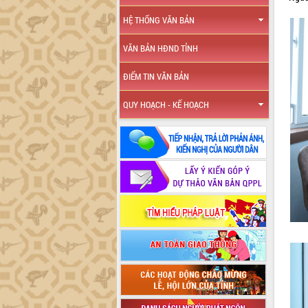
HỆ THỐNG VĂN BẢN
VĂN BẢN HĐND TỈNH
ĐIỂM TIN VĂN BẢN
QUY HOẠCH - KẾ HOẠCH