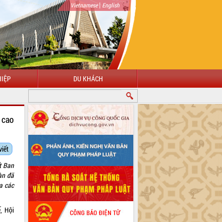
|
Vietnamese
English
IỆP
DU KHÁCH
 cao
viết
t Ban
àn đã
a các
, Hội