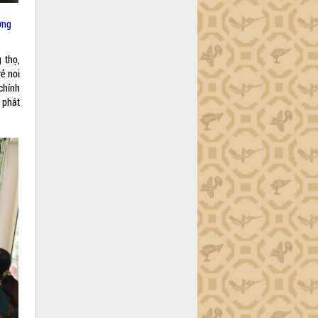
ờng
 thọ,
ẻ noi
chính
 phát