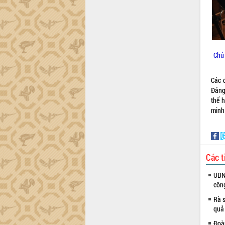
Khơi thông điểm nghẽn, đẩy nhanh
giải ngân vốn khắc phục thiên tai
HĐND tỉnh thông qua điều chỉnh Quy
hoạch tỉnh thời kỳ 2021-2030
Hội thảo góp ý hồ sơ điều chỉnh quy
Chủ 
hoạch tỉnh Đắk Lắk thời kỳ 2021-2030,
tầm nhìn đến năm 2050
Nâng cao hiệu quả hoạt động của các
Các 
doanh nghiệp nhà nước
Đảng
thế 
Hội nghị triển khai kết nối mạng
minh
truyền số liệu chuyên dùng phục vụ cơ
quan Đảng, Nhà nước
Lễ phát động chuỗi hoạt động chung
tay làm sạch môi trường
Các t
Xã Ea Kar bước chuyển mình trong
công tác cải cách hành chính mô hình
UBND
mới
côn
UBND tỉnh họp báo định kỳ tháng 4
Rà s
năm 2026
quả
Hội thảo khoa học “Giải pháp thúc đẩy
phát triển nền kinh tế xanh tại tỉnh
Đoàn