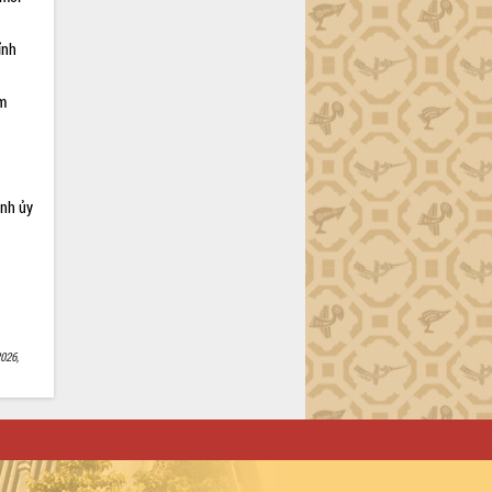
ỉnh
ạm
ỉnh ủy
026,