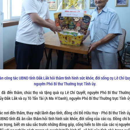
àn công tác UBND tỉnh Đắk Lắk hỏi thăm tình hình sức khỏe, đời sống cụ Lê Chí Quy
nguyên Phó Bí thư Thường trực Tỉnh ủy.
 đã đến thăm, chúc thọ và tặng quà cụ Lê Chí Quyết, nguyên Phó Bí thư Thường
 ủy Đắk Lắk và cụ Tô Tấn Tài (A Ma H'Oanh), nguyên Phó Bí thư Thường trực Tỉnh ủ
ác nơi đến thăm, thay mặt lãnh đạo tỉnh, đồng chí Đỗ Hữu Huy - Phó Bí thư Tỉnh ủ
 UBND tỉnh đã ân cần thăm hỏi tình hình sức khỏe, đời sống của các cụ. Đồng chí b
ân trọng, biết ơn sâu sắc trước những đóng góp, cống hiến to lớn của các vị nguyê