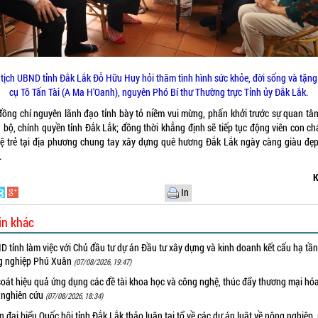
tịch UBND tỉnh Đắk Lắk Đỗ Hữu Huy hỏi thăm tình hình sức khỏe, đời sống và tặn
cụ Tô Tấn Tài (A Ma H'Oanh), nguyên Phó Bí thư Thường trực Tỉnh ủy Đắk Lắk.
đồng chí nguyên lãnh đạo tỉnh bày tỏ niềm vui mừng, phấn khởi trước sự quan tâ
 bộ, chính quyền tỉnh Đắk Lắk; đồng thời khẳng định sẽ tiếp tục động viên con ch
hệ trẻ tại địa phương chung tay xây dựng quê hương Đắk Lắk ngày càng giàu đẹp
.
K
In
in khác
 tỉnh làm việc với Chủ đầu tư dự án Đầu tư xây dựng và kinh doanh kết cấu hạ tầ
g nghiệp Phú Xuân
(07/08/2026, 19:47)
oát hiệu quả ứng dụng các đề tài khoa học và công nghệ, thúc đẩy thương mại hóa
 nghiên cứu
(07/08/2026, 18:34)
 đại biểu Quốc hội tỉnh Đắk Lắk thảo luận tại tổ về các dự án luật về nông nghiệp,