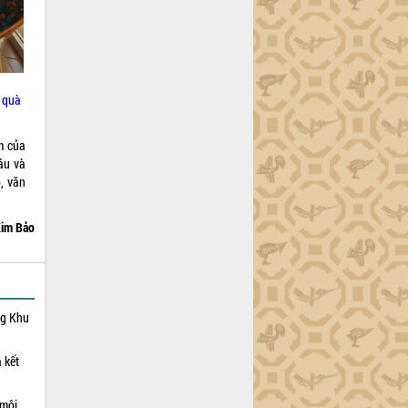
g quà
m của
áu và
, văn
im Bảo
ng Khu
 kết
 môi