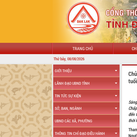
TRANG CHỦ
CH
Thứ bảy, 08/08/2026
CHÀO
GIỚI THIỆU
Chủ
tuổ
LÃNH ĐẠO UBND TỈNH
TIN TỨC SỰ KIỆN
Sáng
Chấp
SỞ, BAN, NGÀNH
đến 
thời
UBND CÁC XÃ, PHƯỜNG
Tham
THÔNG TIN CHỈ ĐẠO ĐIỀU HÀNH
Ngườ