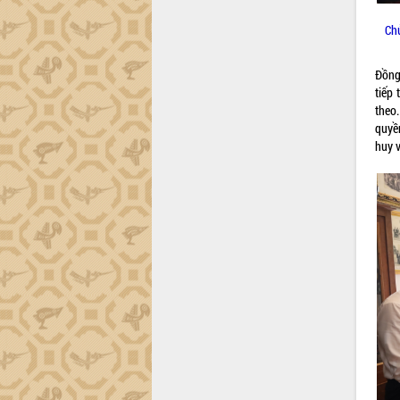
tiến đầu tư tỉnh
Ngành cá ngừ Đắk Lắk chủ động thích
Ch
ứng để giữ vững thị trường xuất khẩu
Diễn đàn Kinh tế tư nhân Việt Nam đột
Đồng
phá cơ chế - Hợp tác công tư
tiếp
Đề án 06 tạo bước ngoặt đột phá trong
theo
cải cách hành chính tỉnh Đắk Lắk
quyề
huy v
Kết nối tour, đẩy mạnh chuyển đổi số
để phát triển du lịch Đắk Lắk
Khởi động Dự án Đầu tư xây dựng hạ
tầng kỹ thuật Cụm công nghiệp Tân
Tiến
Gặp mặt các cơ quan báo chí nhân Kỷ
niệm 101 năm Ngày Báo chí Cách
mạng Việt Nam
Đắk Lắk sơ kết 4 năm triển khai thực
hiện Đề án 06 của Chính phủ
Họp báo thông tin về Hội nghị Công bố
Quy hoạch và Xúc tiến đầu tư tỉnh Đắk
Lắk