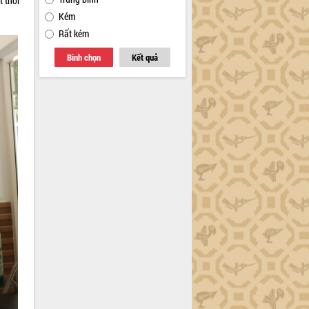
t thời
Kém
Rất kém
Bình chọn
Kết quả