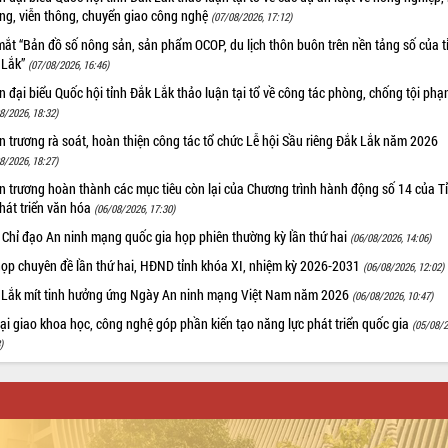
ờng, viễn thông, chuyển giao công nghệ
(07/08/2026, 17:12)
ắt “Bản đồ số nông sản, sản phẩm OCOP, du lịch thôn buôn trên nền tảng số của t
 Lắk”
(07/08/2026, 16:46)
 đại biểu Quốc hội tỉnh Đắk Lắk thảo luận tại tổ về công tác phòng, chống tội ph
8/2026, 18:32)
 trương rà soát, hoàn thiện công tác tổ chức Lễ hội Sầu riêng Đắk Lắk năm 2026
8/2026, 18:27)
 trương hoàn thành các mục tiêu còn lại của Chương trình hành động số 14 của T
hát triển văn hóa
(06/08/2026, 17:30)
 Chỉ đạo An ninh mạng quốc gia họp phiên thường kỳ lần thứ hai
(06/08/2026, 14:06)
họp chuyên đề lần thứ hai, HĐND tỉnh khóa XI, nhiệm kỳ 2026-2031
(06/08/2026, 12:02)
 Lắk mít tinh hưởng ứng Ngày An ninh mạng Việt Nam năm 2026
(06/08/2026, 10:47)
i giao khoa học, công nghệ góp phần kiến tạo năng lực phát triển quốc gia
(05/08/2
)