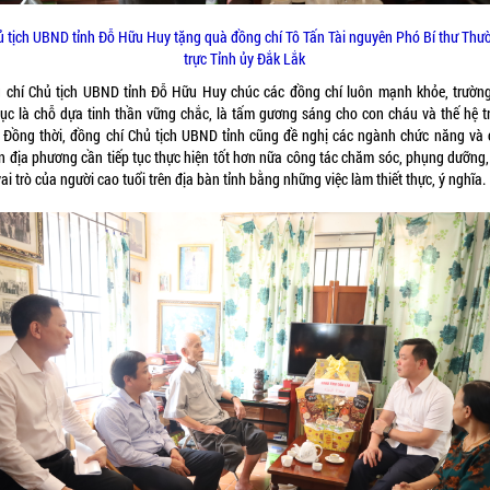
ủ tịch UBND tỉnh Đỗ Hữu Huy tặng quà đồng chí Tô Tấn Tài nguyên Phó Bí thư Thư
trực Tỉnh ủy Đắk Lắk
 chí Chủ tịch UBND tỉnh Đỗ Hữu Huy chúc các đồng chí luôn mạnh khỏe, trường
 tục là chỗ dựa tinh thần vững chắc, là tấm gương sáng cho con cháu và thế hệ tr
. Đồng thời, đồng chí Chủ tịch UBND tỉnh cũng đề nghị các ngành chức năng và 
n địa phương cần tiếp tục thực hiện tốt hơn nữa công tác chăm sóc, phụng dưỡng,
ai trò của người cao tuổi trên địa bàn tỉnh bằng những việc làm thiết thực, ý nghĩa.