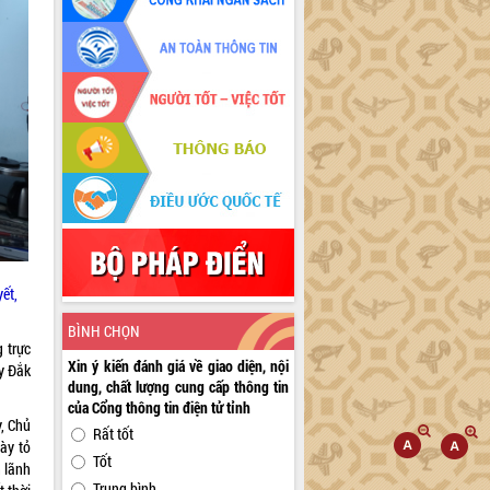
ết,
BÌNH CHỌN
 trực
Xin ý kiến đánh giá về giao diện, nội
y Đắk
dung, chất lượng cung cấp thông tin
của Cổng thông tin điện tử tỉnh
y, Chủ
Rất tốt
ày tỏ
Tốt
n lãnh
Trung bình