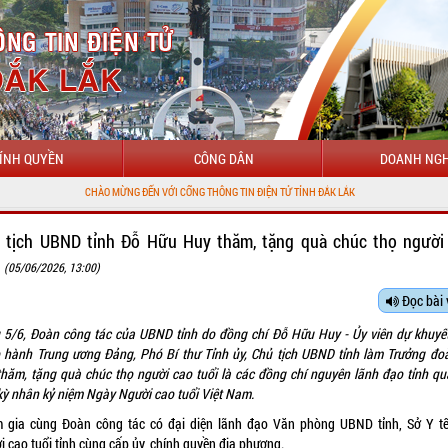
ÍNH QUYỀN
CÔNG DÂN
DOANH NGH
 MỪNG ĐẾN VỚI CỔNG THÔNG TIN ĐIỆN TỬ TỈNH ĐẮK LẮK
 tịch UBND tỉnh Đỗ Hữu Huy thăm, tặng quà chúc thọ người
i
(05/06/2026, 13:00)
Đọc bài 
 5/6, Đoàn công tác của UBND tỉnh do đồng chí Đỗ Hữu Huy - Ủy viên dự khuyế
 hành Trung ương Đảng, Phó Bí thư Tỉnh ủy, Chủ tịch UBND tỉnh làm Trưởng đo
thăm, tặng quà chúc thọ người cao tuổi là các đồng chí nguyên lãnh đạo tỉnh qu
 kỳ nhân kỷ niệm Ngày Người cao tuổi Việt Nam.
 gia cùng Đoàn công tác có đại diện lãnh đạo Văn phòng UBND tỉnh, Sở Y tế
i cao tuổi tỉnh cùng cấp ủy, chính quyền địa phương.