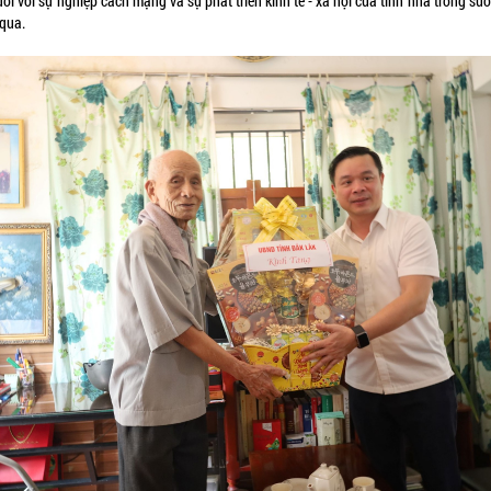
ối với sự nghiệp cách mạng và sự phát triển kinh tế - xã hội của tỉnh nhà trong suố
 qua.