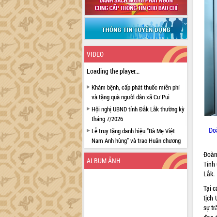
VIDEO
Loading the player...
Khám bệnh, cấp phát thuốc miễn phí
và tặng quà người dân xã Cư Pui
Hội nghị UBND tỉnh Đắk Lắk thường kỳ
tháng 7/2026
Đo
Lễ truy tặng danh hiệu “Bà Mẹ Việt
Nam Anh hùng” và trao Huân chương
Lao động
Đoàn
ALBUM ẢNH
UBND tỉnh Đắk Lắk triển khai nhiệm
Tỉnh
vụ 6 tháng cuối năm 2026
Lắk.
Kỳ họp thứ Hai, Hội đồng nhân dân
Tại c
tỉnh khóa XI quyết nghị nhiều nội dung
tịch
quan trọng
sự tr
Bí thư Tỉnh ủy Lương Nguyễn Minh