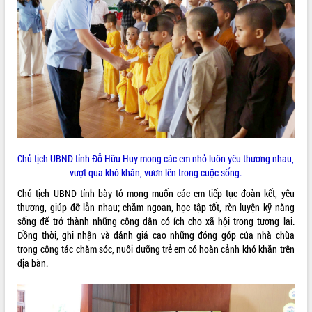
VIDEO
Khám bệnh, cấp phát thuốc miễn phí
Chủ tịch UBND tỉnh Đỗ Hữu Huy mong các em nhỏ luôn yêu thương nhau,
và tặng quà người dân xã Cư Pui
vượt qua khó khăn, vươn lên trong cuộc sống.
Hội nghị UBND tỉnh Đắk Lắk thường kỳ
Chủ tịch UBND tỉnh bày tỏ mong muốn các em tiếp tục đoàn kết, yêu
tháng 7/2026
thương, giúp đỡ lẫn nhau; chăm ngoan, học tập tốt, rèn luyện kỹ năng
Lễ truy tặng danh hiệu “Bà Mẹ Việt
sống để trở thành những công dân có ích cho xã hội trong tương lai.
Nam Anh hùng” và trao Huân chương
Đồng thời, ghi nhận và đánh giá cao những đóng góp của nhà chùa
Lao động
trong công tác chăm sóc, nuôi dưỡng trẻ em có hoàn cảnh khó khăn trên
ALBUM ẢNH
địa bàn.
UBND tỉnh Đắk Lắk triển khai nhiệm
vụ 6 tháng cuối năm 2026
Kỳ họp thứ Hai, Hội đồng nhân dân
tỉnh khóa XI quyết nghị nhiều nội dung