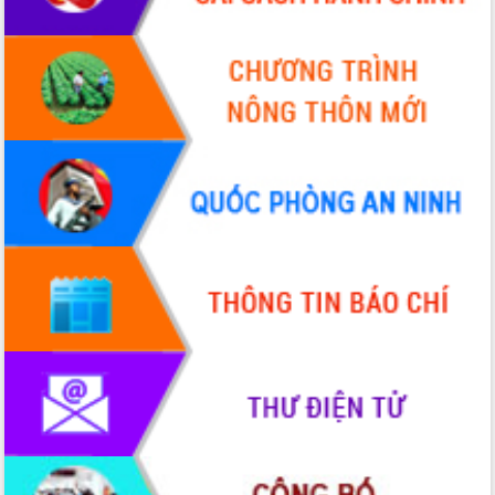
Xây dựng nông thôn mới: Nâng cao đời
sống người dân từ những mô hình thiết
thực
Quyết liệt tháo gỡ vướng mắc, đẩy
nhanh tiến độ các dự án trọng điểm
trong Khu kinh tế Nam Phú Yên
Hòn Yến phát triển du lịch gắn với bảo
tồn biển
Lấy ý kiến điều chỉnh Quy hoạch tỉnh
Đắk Lắk thời kỳ 2021-2030, tầm nhìn
đến năm 2050
Phát động chiến dịch 30 ngày đêm
giải phóng mặt bằng Tuyến đường bộ
ven biển
Đắk Lắk nỗ lực thúc đẩy tăng trưởng
kinh tế từ 10% trở lên trong Quý
II/2026
Đắk Lắk ký kết thỏa thuận hợp tác về
chuyển đổi số giai đoạn 2026 – 2030
với Tập đoàn Bưu chính Viễn thông
Việt Nam