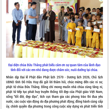
quan trọng
Bí thư Tỉnh ủy Lương Nguyễn Minh
Triết thăm, tặng quà người có công với
cách mạng
Rà soát, hoàn thiện hệ thống thiết chế
văn hóa, thể thao đáp ứng yêu cầu
LIÊN KẾT WEB
phát triển mới
Thường trực HĐND tỉnh Đắk Lắk gặp
mặt Đoàn chuyên gia y tế TP. Hồ Chí
Minh
THỐNG KÊ TRUY CẬP
Lễ truy điệu và an táng hài cốt liệt sĩ
tại Nghĩa trang Liệt sĩ xã Sơn Hòa
Hôm nay:
4289
Đại diện chùa Bửu Thắng phát biểu cảm ơn sự quan tâm của lãnh đạo
Bàn giải pháp tháo gỡ khó khăn trong
Tất cả:
66049612
tỉnh đối với các em nhỏ đang được chăm sóc, nuôi dưỡng tại chùa.
xuất khẩu sầu riêng và triển khai quy
Nhân dịp Đại lễ Phật đản Phật lịch 2570 - Dương lịch 2026, Chủ tịch
định EUDR
UBND tỉnh Đỗ Hữu Huy đã gửi lời thăm hỏi, chúc mừng đến các ni sư,
Thứ trưởng Bộ Nông nghiệp và Môi
phật tử chùa Bửu Thắng. Đồng chí mong muốn nhà chùa cùng tăng ni,
trường Nguyễn Hoàng Hiệp khảo sát
phật tử tiếp tục phát huy truyền thống tốt đẹp của Phật giáo Việt Nam,
vùng trồng và doanh nghiệp đóng gói
sống “tốt đời, đẹp đạo”, tích cực tham gia các phong trào thi đua yêu
sầu riêng tại Đắk Lắk
nước, các cuộc vận động do địa phương phát động; đồng hành cùng cấp
Trình diễn nghệ thuật chế biến các
ủy, chính quyền địa phương trong công cuộc xây dựng và phát triển tỉnh