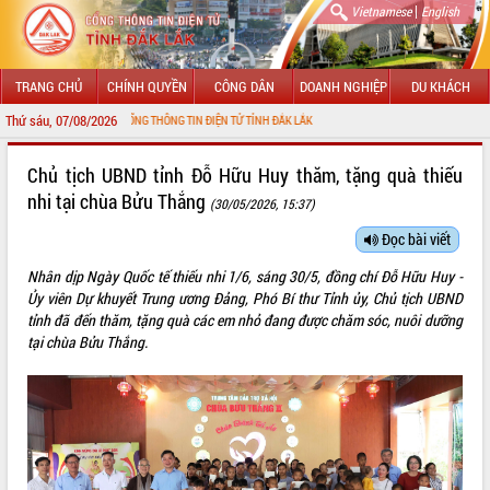
|
Vietnamese
English
TRANG CHỦ
CHÍNH QUYỀN
CÔNG DÂN
DOANH NGHIỆP
DU KHÁCH
Thứ sáu, 07/08/2026
G ĐẾN VỚI CỔNG THÔNG TIN ĐIỆN TỬ TỈNH ĐẮK LẮK
GIỚI THIỆU
Chủ tịch UBND tỉnh Đỗ Hữu Huy thăm, tặng quà thiếu
nhi tại chùa Bửu Thắng
(30/05/2026, 15:37)
LÃNH ĐẠO UBND TỈNH
Đọc bài viết
TIN TỨC SỰ KIỆN
Nhân dịp Ngày Quốc tế thiếu nhi 1/6, sáng 30/5, đồng chí Đỗ Hữu Huy -
SỞ, BAN, NGÀNH
Ủy viên Dự khuyết Trung ương Đảng, Phó Bí thư Tỉnh ủy, Chủ tịch UBND
tỉnh đã đến thăm, tặng quà các em nhỏ đang được chăm sóc, nuôi dưỡng
UBND CÁC XÃ, PHƯỜNG
tại chùa Bửu Thắng.
THÔNG TIN CHỈ ĐẠO ĐIỀU HÀNH
HỆ THỐNG VĂN BẢN
VĂN BẢN HĐND TỈNH