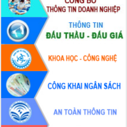
Thứ trưởng Bộ Y tế làm việc với tỉnh
Đắk Lắk về phát triển nhân lực y tế
cho trạm y tế cấp xã
Du lịch Đắk Lắk nâng tầm trải nghiệm
du khách thông qua Hệ thống cơ sở dữ
liệu và Bản đồ số
Tập huấn ứng dụng trí tuệ nhân tạo (AI)
trong thương mại điện tử năm 2026
Đoàn đại biểu Quốc hội tỉnh Đắk Lắk
trao đổi thông tin trước Kỳ họp thứ
nhất, Quốc hội khóa XVI
Quyết liệt cải cách hành chính, khơi
thông nguồn lực phát triển
Nâng cao hiệu lực, hiệu quả HĐND
tỉnh thông qua hiện đại hóa hành chính
Xã Ea Phê gắn cải cách hành chính với
chuyển đổi số
Phó Chủ tịch Thường trực UBND tỉnh
Hồ Thị Nguyên Thảo làm việc tại Trung
tâm Phục vụ hành chính công xã Ea
Phê