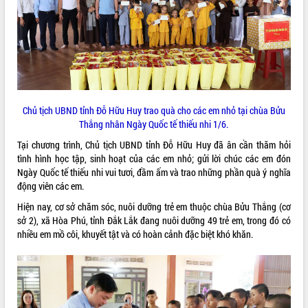
ĐIỂM TIN VĂN BẢN
QUY HOẠCH - KẾ HOẠCH
Chủ tịch UBND tỉnh Đỗ Hữu Huy trao quà cho các em nhỏ tại chùa Bửu
Thắng nhân Ngày Quốc tế thiếu nhi 1/6.
Tại chương trình, Chủ tịch UBND tỉnh Đỗ Hữu Huy đã ân cần thăm hỏi
tình hình học tập, sinh hoạt của các em nhỏ; gửi lời chúc các em đón
Ngày Quốc tế thiếu nhi vui tươi, đầm ấm và trao những phần quà ý nghĩa
động viên các em.
Hiện nay, cơ sở chăm sóc, nuôi dưỡng trẻ em thuộc chùa Bửu Thắng (cơ
sở 2), xã Hòa Phú, tỉnh Đắk Lắk đang nuôi dưỡng 49 trẻ em, trong đó có
nhiều em mồ côi, khuyết tật và có hoàn cảnh đặc biệt khó khăn.