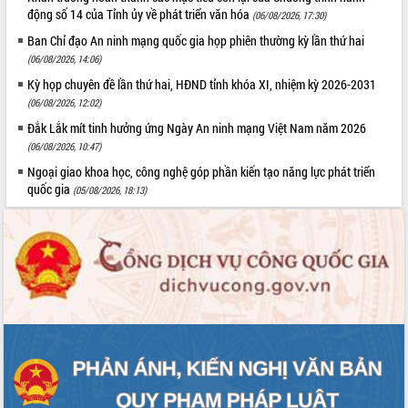
Quy hoạch và Xúc tiến đầu tư tỉnh Đắk
động số 14 của Tỉnh ủy về phát triển văn hóa
(06/08/2026, 17:30)
Lắk
Ban Chỉ đạo An ninh mạng quốc gia họp phiên thường kỳ lần thứ hai
Khơi thông điểm nghẽn, đẩy nhanh
(06/08/2026, 14:06)
giải ngân vốn khắc phục thiên tai
HĐND tỉnh thông qua điều chỉnh Quy
Kỳ họp chuyên đề lần thứ hai, HĐND tỉnh khóa XI, nhiệm kỳ 2026-2031
hoạch tỉnh thời kỳ 2021-2030
(06/08/2026, 12:02)
Hội thảo góp ý hồ sơ điều chỉnh quy
Đắk Lắk mít tinh hưởng ứng Ngày An ninh mạng Việt Nam năm 2026
hoạch tỉnh Đắk Lắk thời kỳ 2021-2030,
(06/08/2026, 10:47)
tầm nhìn đến năm 2050
Ngoại giao khoa học, công nghệ góp phần kiến tạo năng lực phát triển
Nâng cao hiệu quả hoạt động của các
quốc gia
(05/08/2026, 18:13)
doanh nghiệp nhà nước
Hội nghị triển khai kết nối mạng
truyền số liệu chuyên dùng phục vụ cơ
quan Đảng, Nhà nước
Lễ phát động chuỗi hoạt động chung
tay làm sạch môi trường
Xã Ea Kar bước chuyển mình trong
công tác cải cách hành chính mô hình
mới
UBND tỉnh họp báo định kỳ tháng 4
năm 2026