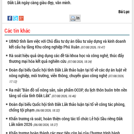
món ăn từ sầu riêng
Đắk Lắk ngày càng giàu đẹp, văn minh.
Đắk Lắk công bố Quy hoạch và xúc
Bá Lục
tiến đầu tư tỉnh
In
Ngành cá ngừ Đắk Lắk chủ động thích
ứng để giữ vững thị trường xuất khẩu
Các tin khác
Diễn đàn Kinh tế tư nhân Việt Nam đột
UBND tỉnh làm việc với Chủ đầu tư dự án Đầu tư xây dựng và kinh doanh
phá cơ chế - Hợp tác công tư
kết cấu hạ tầng Khu công nghiệp Phú Xuân
(07/08/2026, 19:47)
Đề án 06 tạo bước ngoặt đột phá trong
cải cách hành chính tỉnh Đắk Lắk
Rà soát hiệu quả ứng dụng các đề tài khoa học và công nghệ, thúc đẩy
thương mại hóa kết quả nghiên cứu
(07/08/2026, 18:34)
Kết nối tour, đẩy mạnh chuyển đổi số
để phát triển du lịch Đắk Lắk
Đoàn đại biểu Quốc hội tỉnh Đắk Lắk thảo luận tại tổ về các dự án luật về
nông nghiệp, môi trường, viễn thông, chuyển giao công nghệ
Khởi động Dự án Đầu tư xây dựng hạ
(07/08/2026,
17:12)
tầng kỹ thuật Cụm công nghiệp Tân
Tiến
Ra mắt “Bản đồ số nông sản, sản phẩm OCOP, du lịch thôn buôn trên nền
tảng số của tỉnh Đắk Lắk”
Gặp mặt các cơ quan báo chí nhân Kỷ
(07/08/2026, 16:46)
niệm 101 năm Ngày Báo chí Cách
Đoàn đại biểu Quốc hội tỉnh Đắk Lắk thảo luận tại tổ về công tác phòng,
mạng Việt Nam
chống tội phạm
(06/08/2026, 18:32)
Đắk Lắk sơ kết 4 năm triển khai thực
Khẩn trương rà soát, hoàn thiện công tác tổ chức Lễ hội Sầu riêng Đắk
hiện Đề án 06 của Chính phủ
Lắk năm 2026
(06/08/2026, 18:27)
Họp báo thông tin về Hội nghị Công bố
Khẩn trương hoàn thành các mục tiêu còn lại của Chương trình hành