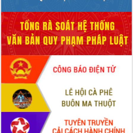
Hội thảo khoa học “Giải pháp thúc đẩy
phát triển nền kinh tế xanh tại tỉnh
Đắk Lắk”
Tăng cường giám sát, đôn đốc thực
hiện nhiệm vụ quản lý tài sản công
hàng tuần
Tháo gỡ những vướng mắc, đẩy mạnh
công tác cải cách thủ tục hành chính
tại Trung tâm Phục vụ hành chính
công tỉnh
Đắk Lắk: Tôn vinh 46 giải pháp tại Hội
thi Sáng tạo Kỹ thuật 2024 - 2025
Đắk Lắk rà soát, điều chỉnh Đề án 190
về phát triển nuôi trồng thủy sản
Phó Chủ tịch UBND tỉnh Đắk Lắk
Trương Công Thái kiểm tra thực địa
Dự án cao tốc Khánh Hòa - Buôn Ma
Thuột
Định vị cà phê Việt Nam như một “di
sản sống” trong dòng chảy toàn cầu