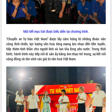
Kỳ họp thứ Hai, Hội đồng nhân dân
tỉnh khóa XI quyết nghị nhiều nội dung
quan trọng
Bí thư Tỉnh ủy Lương Nguyễn Minh
Triết thăm, tặng quà người có công với
Một tiết mục hát được biểu diễn tại chương trình.
cách mạng
LIÊN KẾT WEB
Rà soát, hoàn thiện hệ thống thiết chế
“Chuyến xe Tự hào Việt Nam” được lấy cảm hứng từ những đoàn văn
văn hóa, thể thao đáp ứng yêu cầu
công thời chiến, lực lượng văn hoá từng mang âm nhạc đến tiền tuyến,
phát triển mới
tiếp thêm tinh thần cho người lính và lan tỏa lòng yêu nước. Trong thời
bình, hành trình này tiếp nối di sản ấy bằng âm nhạc trẻ trung, sự kết nối
Thường trực HĐND tỉnh Đắk Lắk gặp
THỐNG KÊ TRUY CẬP
cộng đồng và tôn vinh các giá trị văn hoá Việt Nam.
mặt Đoàn chuyên gia y tế TP. Hồ Chí
Minh
Hôm nay:
22964
Lễ truy điệu và an táng hài cốt liệt sĩ
Tất cả:
66108632
tại Nghĩa trang Liệt sĩ xã Sơn Hòa
Bàn giải pháp tháo gỡ khó khăn trong
xuất khẩu sầu riêng và triển khai quy
định EUDR
Thứ trưởng Bộ Nông nghiệp và Môi
trường Nguyễn Hoàng Hiệp khảo sát
vùng trồng và doanh nghiệp đóng gói