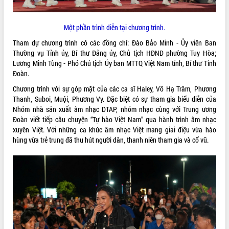
VIDEO
Một phần trình diễn tại chương trình.
Tham dự chương trình có các đồng chí: Đào Bảo Minh - Ủy viên Ban
Thường vụ Tỉnh ủy, Bí thư Đảng ủy, Chủ tịch HĐND phường Tuy Hòa;
Lương Minh Tùng - Phó Chủ tịch Ủy ban MTTQ Việt Nam tỉnh, Bí thư Tỉnh
Đoàn.
Chương trình với sự góp mặt của các ca sĩ Haley, Võ Hạ Trâm, Phương
Thanh, Suboi, Muội, Phương Vy. Đặc biệt có sự tham gia biểu diễn của
Nhóm nhà sản xuất âm nhạc DTAP, nhóm nhạc cùng với Trung ương
Trailer Lễ hội Sầu riêng Đắk Lắk năm
Đoàn viết tiếp câu chuyện “Tự hào Việt Nam” qua hành trình âm nhạc
2026
xuyên Việt. Với những ca khúc âm nhạc Việt mang giai điệu vừa hào
Khám bệnh, cấp phát thuốc miễn phí
hùng vừa trẻ trung đã thu hút người dân, thanh niên tham gia và cổ vũ.
và tặng quà người dân xã Cư Pui
Hội nghị UBND tỉnh Đắk Lắk thường kỳ
tháng 7/2026
Lễ truy tặng danh hiệu “Bà Mẹ Việt
ALBUM ẢNH
Nam Anh hùng” và trao Huân chương
Lao động
UBND tỉnh Đắk Lắk triển khai nhiệm
vụ 6 tháng cuối năm 2026