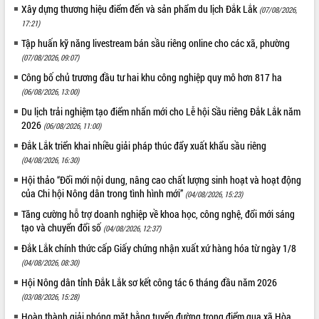
hiện Đề án 06 của Chính phủ
Xây dựng thương hiệu điểm đến và sản phẩm du lịch Đắk Lắk
(07/08/2026,
Họp báo thông tin về Hội nghị Công bố
17:21)
Quy hoạch và Xúc tiến đầu tư tỉnh Đắk
Tập huấn kỹ năng livestream bán sầu riêng online cho các xã, phường
Lắk
(07/08/2026, 09:07)
Khơi thông điểm nghẽn, đẩy nhanh
Công bố chủ trương đầu tư hai khu công nghiệp quy mô hơn 817 ha
giải ngân vốn khắc phục thiên tai
(06/08/2026, 13:00)
HĐND tỉnh thông qua điều chỉnh Quy
Du lịch trải nghiệm tạo điểm nhấn mới cho Lễ hội Sầu riêng Đắk Lắk năm
hoạch tỉnh thời kỳ 2021-2030
2026
(06/08/2026, 11:00)
Hội thảo góp ý hồ sơ điều chỉnh quy
hoạch tỉnh Đắk Lắk thời kỳ 2021-2030,
Đắk Lắk triển khai nhiều giải pháp thúc đẩy xuất khẩu sầu riêng
tầm nhìn đến năm 2050
(04/08/2026, 16:30)
Nâng cao hiệu quả hoạt động của các
Hội thảo “Đổi mới nội dung, nâng cao chất lượng sinh hoạt và hoạt động
doanh nghiệp nhà nước
của Chi hội Nông dân trong tình hình mới”
(04/08/2026, 15:23)
Hội nghị triển khai kết nối mạng
Tăng cường hỗ trợ doanh nghiệp về khoa học, công nghệ, đổi mới sáng
truyền số liệu chuyên dùng phục vụ cơ
tạo và chuyển đổi số
(04/08/2026, 12:37)
quan Đảng, Nhà nước
Đắk Lắk chính thức cấp Giấy chứng nhận xuất xứ hàng hóa từ ngày 1/8
Lễ phát động chuỗi hoạt động chung
(04/08/2026, 08:30)
tay làm sạch môi trường
Hội Nông dân tỉnh Đắk Lắk sơ kết công tác 6 tháng đầu năm 2026
Xã Ea Kar bước chuyển mình trong
(03/08/2026, 15:28)
công tác cải cách hành chính mô hình
mới
Hoàn thành giải phóng mặt bằng tuyến đường trọng điểm qua xã Hòa