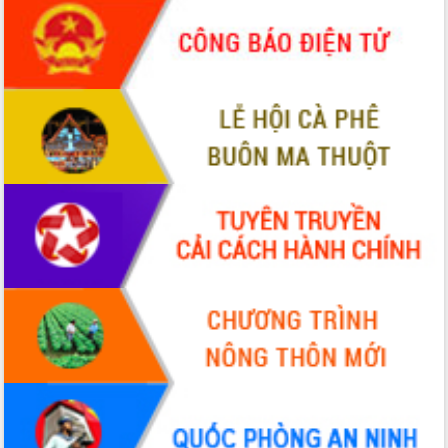
Định vị cà phê Việt Nam như một “di
sản sống” trong dòng chảy toàn cầu
Xây dựng nông thôn mới: Nâng cao đời
sống người dân từ những mô hình thiết
thực
Quyết liệt tháo gỡ vướng mắc, đẩy
nhanh tiến độ các dự án trọng điểm
trong Khu kinh tế Nam Phú Yên
Hòn Yến phát triển du lịch gắn với bảo
tồn biển
Lấy ý kiến điều chỉnh Quy hoạch tỉnh
Đắk Lắk thời kỳ 2021-2030, tầm nhìn
đến năm 2050
Phát động chiến dịch 30 ngày đêm
giải phóng mặt bằng Tuyến đường bộ
ven biển
Đắk Lắk nỗ lực thúc đẩy tăng trưởng
kinh tế từ 10% trở lên trong Quý
II/2026
Đắk Lắk ký kết thỏa thuận hợp tác về
chuyển đổi số giai đoạn 2026 – 2030