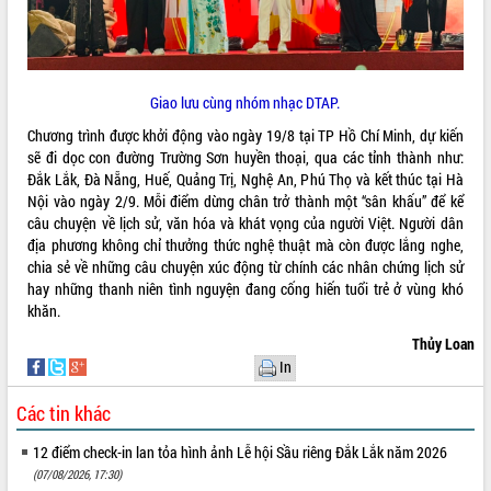
sầu riêng tại Đắk Lắk
Trình diễn nghệ thuật chế biến các
món ăn từ sầu riêng
Đắk Lắk công bố Quy hoạch và xúc
Giao lưu cùng nhóm nhạc DTAP.
tiến đầu tư tỉnh
Ngành cá ngừ Đắk Lắk chủ động thích
Chương trình được khởi động vào ngày 19/8 tại TP Hồ Chí Minh, dự kiến
ứng để giữ vững thị trường xuất khẩu
sẽ đi dọc con đường Trường Sơn huyền thoại, qua các tỉnh thành như:
Đắk Lắk, Đà Nẵng, Huế, Quảng Trị, Nghệ An, Phú Thọ và kết thúc tại Hà
Diễn đàn Kinh tế tư nhân Việt Nam đột
Nội vào ngày 2/9. Mỗi điểm dừng chân trở thành một “sân khấu” để kể
phá cơ chế - Hợp tác công tư
câu chuyện về lịch sử, văn hóa và khát vọng của người Việt. Người dân
Đề án 06 tạo bước ngoặt đột phá trong
địa phương không chỉ thưởng thức nghệ thuật mà còn được lắng nghe,
cải cách hành chính tỉnh Đắk Lắk
chia sẻ về những câu chuyện xúc động từ chính các nhân chứng lịch sử
Kết nối tour, đẩy mạnh chuyển đổi số
hay những thanh niên tình nguyện đang cống hiến tuổi trẻ ở vùng khó
để phát triển du lịch Đắk Lắk
khăn.
Khởi động Dự án Đầu tư xây dựng hạ
Thủy Loan
tầng kỹ thuật Cụm công nghiệp Tân
In
Tiến
Gặp mặt các cơ quan báo chí nhân Kỷ
Các tin khác
niệm 101 năm Ngày Báo chí Cách
mạng Việt Nam
12 điểm check-in lan tỏa hình ảnh Lễ hội Sầu riêng Đắk Lắk năm 2026
Đắk Lắk sơ kết 4 năm triển khai thực
(07/08/2026, 17:30)