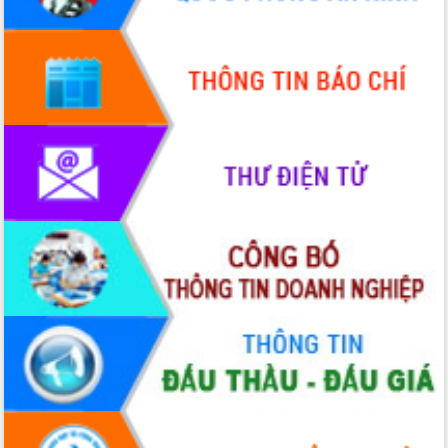
với Tập đoàn Bưu chính Viễn thông
Việt Nam
Thứ trưởng Bộ Y tế làm việc với tỉnh
Đắk Lắk về phát triển nhân lực y tế
cho trạm y tế cấp xã
Du lịch Đắk Lắk nâng tầm trải nghiệm
du khách thông qua Hệ thống cơ sở dữ
liệu và Bản đồ số
Tập huấn ứng dụng trí tuệ nhân tạo (AI)
trong thương mại điện tử năm 2026
Đoàn đại biểu Quốc hội tỉnh Đắk Lắk
trao đổi thông tin trước Kỳ họp thứ
nhất, Quốc hội khóa XVI
Quyết liệt cải cách hành chính, khơi
thông nguồn lực phát triển
Nâng cao hiệu lực, hiệu quả HĐND
tỉnh thông qua hiện đại hóa hành chính
Xã Ea Phê gắn cải cách hành chính với
chuyển đổi số
Phó Chủ tịch Thường trực UBND tỉnh