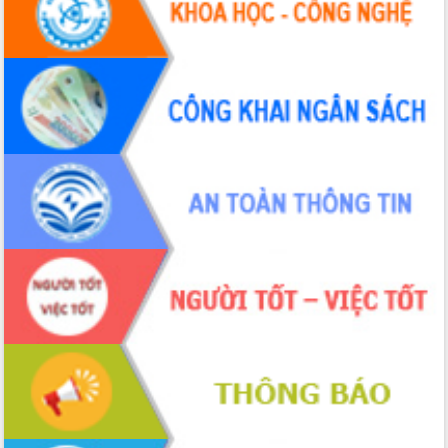
Hồ Thị Nguyên Thảo làm việc tại Trung
tâm Phục vụ hành chính công xã Ea
Phê
Xây dựng nền hành chính số đồng
hành cùng nông dân dân, doanh nghiệp
Giai đoạn 2026-2030, Đắk Lắk phấn
đấu có 77% xã đạt chuẩn nông thôn
mới
Chuyển đổi số 'mở đường' cho nông
nghiệp Đắk Lắk tăng trưởng bứt phá
Triển khai đồng bộ đo đạc, lập hồ sơ
địa chính, hoàn thiện cơ sở dữ liệu đất
đai
Ứng dụng sinh trắc học - Bước tiến
trong hành trình chuyển đổi số tại Đắk
Lắk
Đắk Lắk nâng cao hiệu quả công tác
Đảng từ Sổ tay đảng viên điện tử
Đắk Lắk đẩy mạnh nuôi biển công
nghệ, hướng tới phát triển thủy sản
bền vững