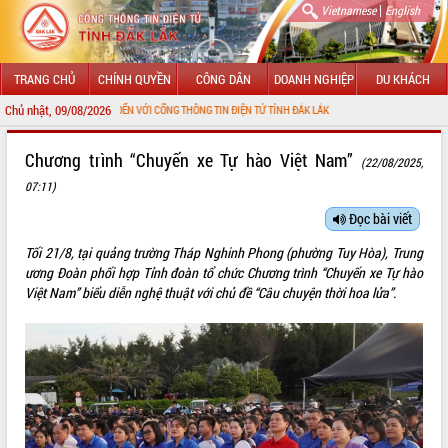
|
Vietnamese
English
TRANG CHỦ
CHÍNH QUYỀN
CÔNG DÂN
DOANH NGHIỆP
DU KHÁCH
Chủ nhật, 09/08/2026
CHÀO MỪNG ĐẾN VỚI CỔNG THÔNG TIN ĐIỆN TỬ TỈNH ĐẮK LẮK
GIỚI THIỆU
Chương trình “Chuyến xe Tự hào Việt Nam”
(22/08/2025,
07:11)
LÃNH ĐẠO UBND TỈNH
Đọc bài viết
TIN TỨC SỰ KIỆN
Tối 21/8, tại quảng trường Tháp Nghinh Phong (phường Tuy Hòa), Trung
SỞ, BAN, NGÀNH
ương Đoàn phối hợp Tỉnh đoàn tổ chức Chương trình “Chuyến xe Tự hào
Việt Nam” biểu diễn nghệ thuật với chủ đề “Câu chuyện thời hoa lửa”.
UBND CÁC XÃ, PHƯỜNG
THÔNG TIN CHỈ ĐẠO ĐIỀU HÀNH
HỆ THỐNG VĂN BẢN
VĂN BẢN HĐND TỈNH