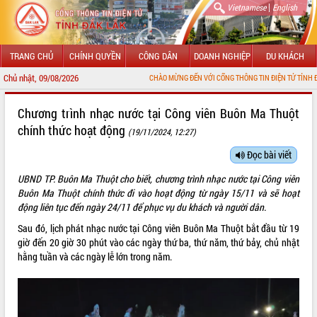
|
Vietnamese
English
TRANG CHỦ
CHÍNH QUYỀN
CÔNG DÂN
DOANH NGHIỆP
DU KHÁCH
Chủ nhật, 09/08/2026
CHÀO MỪNG ĐẾN VỚI CỔNG THÔNG TIN ĐIỆN TỬ TỈNH ĐẮK LẮK
GIỚI THIỆU
Chương trình nhạc nước tại Công viên Buôn Ma Thuột
chính thức hoạt động
(19/11/2024, 12:27)
LÃNH ĐẠO UBND TỈNH
Đọc bài viết
TIN TỨC SỰ KIỆN
UBND TP. Buôn Ma Thuột cho biết, chương trình nhạc nước tại Công viên
SỞ, BAN, NGÀNH
Buôn Ma Thuột chính thức đi vào hoạt động từ ngày 15/11 và sẽ hoạt
động liên tục đến ngày 24/11 để phục vụ du khách và người dân.
UBND CÁC XÃ, PHƯỜNG
Sau đó, lịch phát nhạc nước tại Công viên Buôn Ma Thuột bắt đầu từ 19
giờ đến 20 giờ 30 phút vào các ngày thứ ba, thứ năm, thứ bảy, chủ nhật
THÔNG TIN CHỈ ĐẠO ĐIỀU HÀNH
hằng tuần và các ngày lễ lớn trong năm.
HỆ THỐNG VĂN BẢN
VĂN BẢN HĐND TỈNH