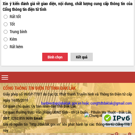
Xin ý kiến đánh giá về giao diện, nội dung, chất lượng cung cấp thông tin của
Cổng thông tin điện tử tỉnh
Rất tốt
Tốt
Trung bình
Kém
Rất kém
Bình chọn
Kết quả
Toggle
navigation
CỔNG THÔNG TIN ĐIỆN TỬ TỈNH ĐẮK LẮK
Giấy phép số 99/GP-TTĐT do Cục QL Phát thanh Truyền hình và Thông tin Điện tử cấp
ngày 14/05/2010
banbientap@daklak.gov.vn hoặc congttdtdaklak@gmail.com
Cơ quan chủ quản: Ủy ban nhân dân tỉnh Đắk Lắk
Cơ quan thường trực: Văn phòng UBND tỉnh - 09 Lê Duẩn - P.Buôn Ma Thuột - Đắk Lắk.
SĐT:
0262.859.9699
Email:
Ghi rõ nguồn tin "http://daklak.gov.vn" khi phát hành lại các thông tin từ Cổng TTĐT
này