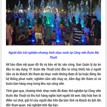
ĐIỂM TIN VĂN BẢN
QUY HOẠCH - KẾ HOẠCH
Người dân trải nghiệm chương trình nhạc nước tại Công viên Buôn Ma
Thuột.
Để bảo đảm mỹ quan đô thị và bảo vệ tài sản công, Ban Quản lý dự án
đầu tư xây dựng TP. Buôn Ma Thuột (chủ đầu tư công trình) lưu ý người
dân và du khách khi tham dự nhạc nước không được đi lại hoặc đứng lên
hệ thống phun nước; nghiêm cấm việc chạy xe, dẫm đạp lên thảm cỏ và
buôn bán hàng rong trong khu vực công viên.
Thời gian qua, chương trình nhạc nước đã được thử nghiệm tại Công viên
Buôn Ma Thuột và thu hút hàng nghìn lượt người tới xem. Đây hứa hẹn là
điểm vui chơi, giải trí của người dân trên địa bàn tỉnh và khách du lịch khi
đến tham quan, trải nghiệm trên địa bàn.