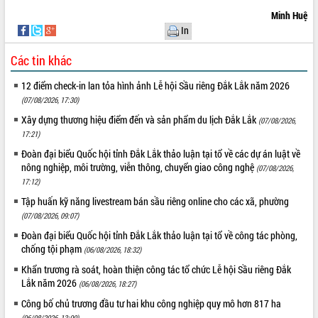
Minh Huệ
VIDEO
In
Không có file video nào để phát.
Các tin khác
ALBUM ẢNH
12 điểm check-in lan tỏa hình ảnh Lễ hội Sầu riêng Đắk Lắk năm 2026
(07/08/2026, 17:30)
Xây dựng thương hiệu điểm đến và sản phẩm du lịch Đắk Lắk
(07/08/2026,
17:21)
Đoàn đại biểu Quốc hội tỉnh Đắk Lắk thảo luận tại tổ về các dự án luật về
nông nghiệp, môi trường, viễn thông, chuyển giao công nghệ
(07/08/2026,
17:12)
Tập huấn kỹ năng livestream bán sầu riêng online cho các xã, phường
(07/08/2026, 09:07)
LIÊN KẾT WEB
Đoàn đại biểu Quốc hội tỉnh Đắk Lắk thảo luận tại tổ về công tác phòng,
chống tội phạm
(06/08/2026, 18:32)
Khẩn trương rà soát, hoàn thiện công tác tổ chức Lễ hội Sầu riêng Đắk
Lắk năm 2026
(06/08/2026, 18:27)
THỐNG KÊ TRUY CẬP
Công bố chủ trương đầu tư hai khu công nghiệp quy mô hơn 817 ha
Hôm nay:
22669
(06/08/2026, 13:00)