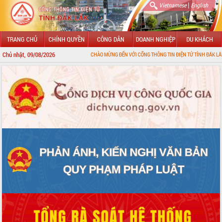
|
Vietnamese
English
TRANG CHỦ
CHÍNH QUYỀN
CÔNG DÂN
DOANH NGHIỆP
DU KHÁCH
Chủ nhật, 09/08/2026
CHÀO MỪNG ĐẾN VỚI CỔNG THÔNG TIN ĐIỆN TỬ TỈNH ĐẮK LẮK
GIỚI THIỆU
LÃNH ĐẠO UBND TỈNH
TIN TỨC SỰ KIỆN
SỞ, BAN, NGÀNH
UBND CÁC XÃ, PHƯỜNG
THÔNG TIN CHỈ ĐẠO ĐIỀU HÀNH
HỆ THỐNG VĂN BẢN
VĂN BẢN HĐND TỈNH