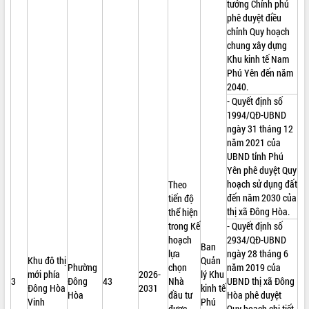
tướng Chính phủ
phê duyệt điều
chỉnh Quy hoạch
chung xây dựng
Khu kinh tế Nam
Phú Yên đến năm
2040.
- Quyết định số
1994/QĐ-UBND
ngày 31 tháng 12
năm 2021 của
UBND tỉnh Phú
Yên phê duyệt Quy
hoạch sử dụng đất
Theo
đến năm 2030 của
tiến độ
thị xã Đông Hòa.
thể hiện
trong Kế
- Quyết định số
hoạch
2934/QĐ-UBND
Ban
lựa
ngày 28 tháng 6
Khu đô thị
Quản
Phường
chọn
năm 2019 của
mới phía
2026-
lý Khu
3
Đông
43
Nhà
UBND thị xã Đông
Đông Hòa
2031
kinh tế
Hòa
đầu tư
Hòa phê duyệt
Vinh
Phú
được
Quy hoạch chi tiết