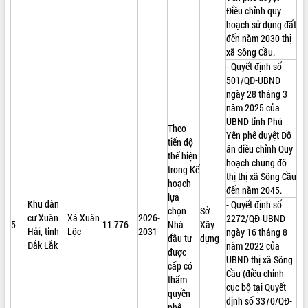
Điều chỉnh quy
hoạch sử dụng đất
đến năm 2030 thị
xã Sông Cầu.
- Quyết định số
501/QĐ-UBND
ngày 28 tháng 3
năm 2025 của
UBND tỉnh Phú
Theo
Yên phê duyệt Đồ
tiến độ
án điều chỉnh Quy
thể hiện
hoạch chung đô
trong Kế
thị thị xã Sông Cầu
hoạch
đến năm 2045.
lựa
Khu dân
- Quyết định số
chọn
Sở
cư Xuân
Xã Xuân
2026-
2272/QĐ-UBND
5
11.776
Nhà
Xây
Hải, tỉnh
Lộc
2031
ngày 16 tháng 8
đầu tư
dựng
Đắk Lắk
năm 2022 của
được
UBND thị xã Sông
cấp có
Cầu (điều chỉnh
thẩm
cục bộ tại Quyết
quyền
định số 3370/QĐ-
phê