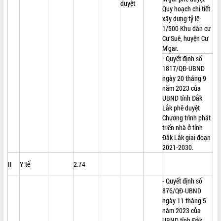
duyệt
Quy hoạch chi tiết
xây dựng tỷ lệ
1/500 Khu dân cư
Cư Suê, huyện Cư
M’gar.
- Quyết định số
1817/QĐ-UBND
ngày 20 tháng 9
năm 2023 của
UBND tỉnh Đắk
Lắk phê duyệt
Chương trình phát
triển nhà ở tỉnh
Đắk Lắk giai đoạn
2021-2030.
II
Y tế
2.74
- Quyết định số
876/QĐ-UBND
ngày 11 tháng 5
năm 2023 của
UBND tỉnh Đắk