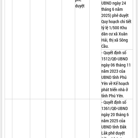
UBND ngày 24
duyệt
tháng 6 năm
2025) phê duyệt
Quy hoạch chi tiết
tỷ lệ 1/500 Khu
dân cư xã Xuân
Hải, thị xã Sông
Cầu.
- Quyết định số
1512/QĐ-UBND
ngày 06 tháng 11
năm 2023 của
UBND tỉnh Phú
Yên về Kế hoạch
phát triển nhà ở
tỉnh Phú Yên.
- Quyết định số
1361/QĐ-UBND
ngày 20 tháng 6
năm 2025 của
UBND tỉnh Đắk
Lắk phê duyệt