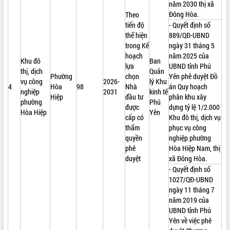
năm 2030 thị xã
Đông Hòa.
Theo
tiến độ
- Quyết định số
thể hiện
889/QĐ-UBND
trong Kế
ngày 31 tháng 5
hoạch
năm 2025 của
Khu đô
Ban
lựa
UBND tỉnh Phú
thị, dịch
Quản
Phường
chọn
Yên phê duyệt Đồ
vụ công
2026-
lý Khu
4
Hòa
98
Nhà
án Quy hoạch
nghiệp
2031
kinh tế
Hiệp
đầu tư
phân khu xây
phường
Phú
được
dựng tỷ lệ 1/2.000
Hòa Hiệp
Yên
cấp có
Khu đô thị, dịch vụ
thẩm
phục vụ công
quyền
nghiệp phường
phê
Hòa Hiệp Nam, thị
duyệt
xã Đông Hòa.
- Quyết định số
1027/QĐ-UBND
ngày 11 tháng 7
năm 2019 của
UBND tỉnh Phú
Yên về việc phê