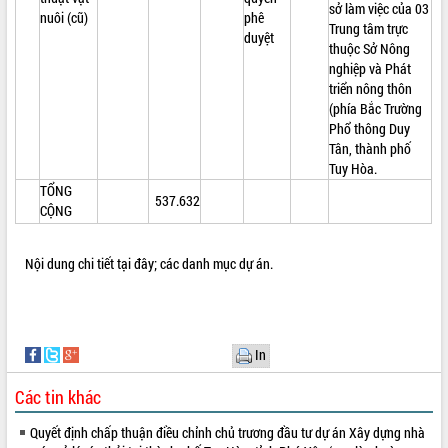
sở làm việc của 03
nuôi (cũ)
phê
Trung tâm trực
duyệt
thuộc Sở Nông
nghiệp và Phát
triển nông thôn
(phía Bắc Trường
Phổ thông Duy
Tân, thành phố
Tuy Hòa.
TỔNG
537.632
CỘNG
Nội dung chi tiết
tại đây
;
các danh mục dự án
.
In
Các tin khác
Quyết định chấp thuận điều chỉnh chủ trương đầu tư dự án Xây dựng nhà