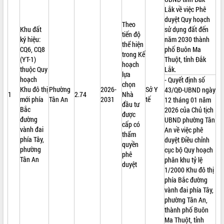
Lắk về việc Phê
duyệt Quy hoạch
Theo
Khu đất
sử dụng đất đến
tiến độ
ký hiệu:
năm 2030 thành
thể hiện
CQ6, CQ8
phố Buôn Ma
trong Kế
(YT-1)
Thuột, tỉnh Đắk
hoạch
thuộc Quy
Lắk.
lựa
hoạch
- Quyết định số
chọn
Khu đô thị
Phường
2026-
Sở Y
43/QĐ-UBND ngày
1
2.74
Nhà
mới phía
Tân An
2031
tế
12 tháng 01 năm
đầu tư
Bắc
2026 của Chủ tịch
được
đường
UBND phường Tân
cấp có
vành đai
An về việc phê
thẩm
phía Tây,
duyệt Điều chỉnh
quyền
phường
cục bộ Quy hoạch
phê
Tân An
phân khu tỷ lệ
duyệt
1/2000 Khu đô thị
phía Bắc đường
vành đai phía Tây,
phường Tân An,
thành phố Buôn
Ma Thuột, tỉnh