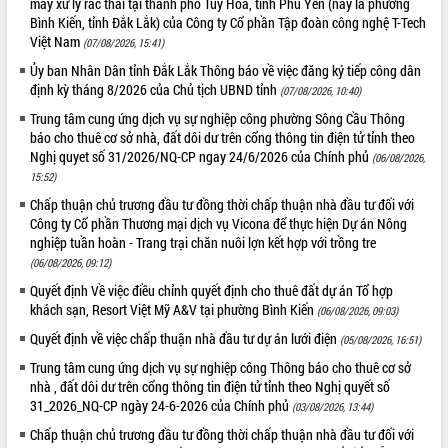
máy xử lý rác thải tại thành phố Tuy Hòa, tỉnh Phú Yên (nay là phường
Bình Kiến, tỉnh Đắk Lắk) của Công ty Cổ phần Tập đoàn công nghệ T-Tech
Việt Nam
(07/08/2026, 15:41)
Ủy ban Nhân Dân tỉnh Đắk Lắk Thông báo về việc đăng ký tiếp công dân
định kỳ tháng 8/2026 của Chủ tịch UBND tỉnh
(07/08/2026, 10:40)
Trung tâm cung ứng dịch vụ sự nghiệp công phường Sông Cầu Thông
báo cho thuê cơ sở nhà, đất dôi dư trên cổng thông tin điện tử tỉnh theo
Nghị quyet số 31/2026/NQ-CP ngay 24/6/2026 của Chính phủ
(06/08/2026,
15:52)
Chấp thuận chủ trương đầu tư đồng thời chấp thuận nhà đầu tư đối với
Công ty Cổ phần Thương mại dịch vụ Vicona để thực hiện Dự án Nông
nghiệp tuần hoàn - Trang trại chăn nuôi lợn kết hợp với trồng tre
(06/08/2026, 09:12)
Quyết định Về việc điều chỉnh quyết định cho thuê đất dự án Tổ hợp
khách sạn, Resort Việt Mỹ A&V tại phường Bình Kiến
(06/08/2026, 09:03)
Quyết định về việc chấp thuận nhà đầu tư dự án lưới điện
(05/08/2026, 16:51)
Trung tâm cung ứng dịch vụ sự nghiệp công Thông báo cho thuê cơ sở
nhà , đất dôi dư trên cổng thông tin điện tử tỉnh theo Nghị quyết số
31_2026_NQ-CP ngày 24-6-2026 của Chính phủ
(03/08/2026, 13:44)
Chấp thuận chủ trương đầu tư đồng thời chấp thuận nhà đầu tư đối với