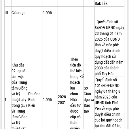
Đắk Lắk.
III
Giáo dục
1.996
- Quyết định số
84/QĐ-UBND ngày
23 tháng 01 năm
2025 của UBND
tỉnh về việc phê
duyệt điều chỉnh
quy hoạch sử
Theo
dụng đất đến năm
Khu đất
tiến độ
2030 của thành
02 trụ sở
thể hiện
phố Tuy Hòa.
làm việc
trong Kế
Quyết định số
của Trung
hoạch
1014/QĐ-UBND
tâm Giống
lựa
Sở
ngày 04 tháng 8
và Kỹ
Phường
chọn
Giáo
2026-
năm 2023 của
1
thuật cây
Bình
1.996
Nhà
dục và
2031
UBND tỉnh Phú
trồng (cũ)
Kiến
đầu tư
Đào
Yên về việc phê
và Trung
được
tạo
duyệt điều chỉnh
tâm Giống
cấp có
cục bộ quy hoạch
và Kỹ
thẩm
tại khu đất 02 trụ
thuật vật
quyền