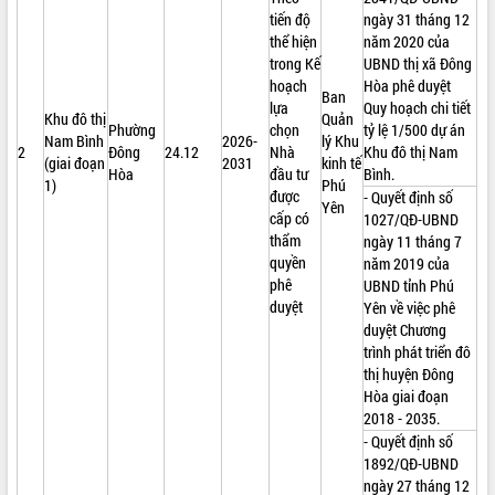
tiến độ
ngày 31 tháng 12
thể hiện
năm 2020 của
trong Kế
UBND thị xã Đông
hoạch
Hòa phê duyệt
Ban
lựa
Quy hoạch chi tiết
Khu đô thị
Quản
Phường
chọn
tỷ lệ 1/500 dự án
Nam Bình
2026-
lý Khu
2
Đông
24.12
Nhà
Khu đô thị Nam
(giai đoạn
2031
kinh tế
Hòa
đầu tư
Bình.
1)
Phú
được
- Quyết định số
Yên
cấp có
1027/QĐ-UBND
thẩm
ngày 11 tháng 7
quyền
năm 2019 của
phê
UBND tỉnh Phú
duyệt
Yên về việc phê
duyệt Chương
trình phát triển đô
thị huyện Đông
Hòa giai đoạn
2018 - 2035.
- Quyết định số
1892/QĐ-UBND
ngày 27 tháng 12