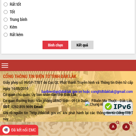
Rất tốt
Tốt
Trung bình
Kém
Rất kém
Bình chọn
Kết quả
Toggle
navigation
CỔNG THÔNG TIN ĐIỆN TỬ TỈNH ĐẮK LẮK
Giấy phép số 99/GP-TTĐT do Cục QL Phát thanh Truyền hình và Thông tin Điện tử cấp
ngày 14/05/2010
banbientap@daklak.gov.vn hoặc congttdtdaklak@gmail.com
Cơ quan chủ quản: Ủy ban nhân dân tỉnh Đắk Lắk
Cơ quan thường trực: Văn phòng UBND tỉnh - 09 Lê Duẩn - P.Buôn Ma Thuột - Đắk Lắk.
SĐT:
0262.859.9699
Email:
Ghi rõ nguồn tin "http://daklak.gov.vn" khi phát hành lại các thông tin từ Cổng TTĐT
này
Đã kết nối EMC