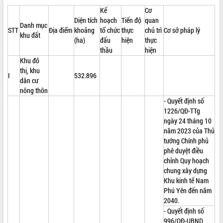
Kế
Cơ
Diện tích
hoạch
Tiến độ
quan
Danh mục
STT
Địa điểm
khoảng
tổ chức
thực
chủ trì
Cơ sở pháp lý
khu đất
(ha)
đấu
hiện
thực
thầu
hiện
Khu đô
thị, khu
I
532.896
dân cư
nông thôn
- Quyết định số
1226/QĐ-TTg
ngày 24 tháng 10
năm 2023 của Thủ
tướng Chính phủ
phê duyệt điều
chỉnh Quy hoạch
chung xây dựng
Khu kinh tế Nam
Phú Yên đến năm
2040.
- Quyết định số
996/QĐ-UBND