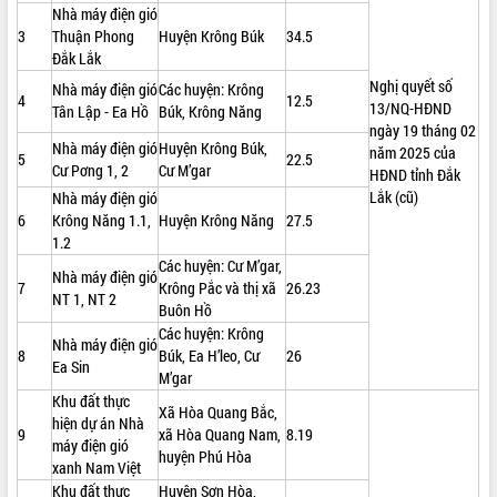
Nhà máy điện gió
VIDEO
3
Thuận Phong
Huyện Krông Búk
34.5
Đắk Lắk
Không có file video nào để phát.
Nghị quyết số
Nhà máy điện gió
Các huyện: Krông
4
12.5
13/NQ-HĐND
Tân Lập - Ea Hồ
Búk, Krông Năng
ALBUM ẢNH
ngày 19 tháng 02
Nhà máy điện gió
Huyện Krông Búk,
năm 2025 của
5
22.5
Cư Pơng 1, 2
Cư M’gar
HĐND tỉnh Đắk
Lắk (cũ)
Nhà máy điện gió
6
Krông Năng 1.1,
Huyện Krông Năng
27.5
1.2
Các huyện: Cư M’gar,
Nhà máy điện gió
7
Krông Pắc và thị xã
26.23
NT 1, NT 2
Buôn Hồ
Các huyện: Krông
LIÊN KẾT WEB
Nhà máy điện gió
8
Búk, Ea H’leo, Cư
26
Ea Sin
M’gar
Khu đất thực
Xã Hòa Quang Bắc,
hiện dự án Nhà
9
xã Hòa Quang Nam,
8.19
máy điện gió
THỐNG KÊ TRUY CẬP
huyện Phú Hòa
xanh Nam Việt
Hôm nay:
13547
Khu đất thực
Huyện Sơn Hòa,