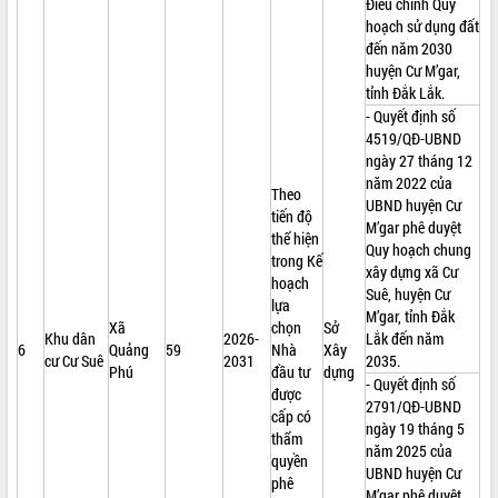
Điều chỉnh Quy
hoạch sử dụng đất
đến năm 2030
huyện Cư M’gar,
tỉnh Đắk Lắk.
- Quyết định số
4519/QĐ-UBND
ngày 27 tháng 12
năm 2022 của
Theo
UBND huyện Cư
tiến độ
M’gar phê duyệt
thể hiện
Quy hoạch chung
trong Kế
xây dựng xã Cư
hoạch
Suê, huyện Cư
lựa
M’gar, tỉnh Đắk
Xã
chọn
Sở
Khu dân
2026-
Lắk đến năm
6
Quảng
59
Nhà
Xây
cư Cư Suê
2031
2035.
Phú
đầu tư
dựng
- Quyết định số
được
2791/QĐ-UBND
cấp có
ngày 19 tháng 5
thẩm
năm 2025 của
quyền
UBND huyện Cư
phê
M’gar phê duyệt