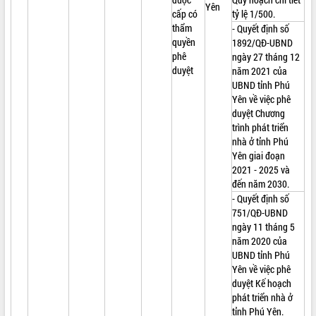
Yên
cấp có
tỷ lệ 1/500.
thẩm
- Quyết định số
quyền
1892/QĐ-UBND
phê
ngày 27 tháng 12
duyệt
năm 2021 của
UBND tỉnh Phú
Yên về việc phê
duyệt Chương
trình phát triển
nhà ở tỉnh Phú
Yên giai đoạn
2021 - 2025 và
đến năm 2030.
- Quyết định số
751/QĐ-UBND
ngày 11 tháng 5
năm 2020 của
UBND tỉnh Phú
Yên về việc phê
duyệt Kế hoạch
phát triển nhà ở
tỉnh Phú Yên.