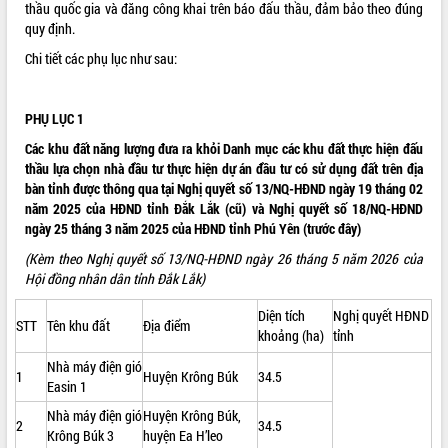
thầu quốc gia và đăng công khai trên báo đấu thầu, đảm bảo theo đúng
ĐIỂM TIN VĂN BẢN
quy định.
Chi tiết các phụ lục như sau:
QUY HOẠCH - KẾ HOẠCH
PHỤ LỤC 1
Các khu đất năng lượng đưa ra khỏi Danh mục các khu đất thực hiện đấu
thầu lựa chọn nhà đầu tư thực hiện dự án đầu tư có sử dụng đất trên địa
bàn tỉnh được thông qua tại Nghị quyết số 13/NQ-HĐND ngày 19 tháng 02
năm 2025 của HĐND tỉnh Đắk Lắk (cũ) và Nghị quyết số 18/NQ-HĐND
ngày 25 tháng 3 năm 2025 của HĐND tỉnh Phú Yên (trước đây)
(Kèm theo Nghị quyết số 13/NQ-HĐND ngày 26 tháng 5 năm 2026 của
Hội đồng nhân dân tỉnh Đắk Lắk
)
Diện tích
Nghị quyết HĐND
STT
Tên khu đất
Địa điểm
khoảng (ha)
tỉnh
Nhà máy điện gió
1
Huyện Krông Búk
34.5
Easin 1
Nhà máy điện gió
Huyện Krông Búk,
2
34.5
Krông Búk 3
huyện Ea H’leo