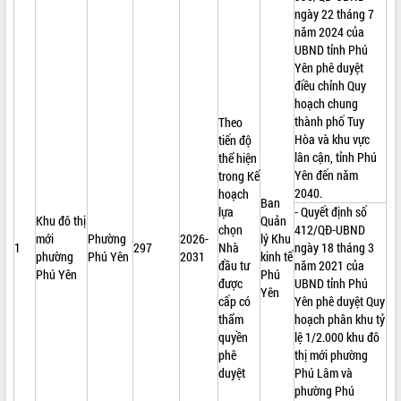
ngày 22 tháng 7
năm 2024 của
UBND tỉnh Phú
Yên phê duyệt
điều chỉnh Quy
hoạch chung
thành phố Tuy
Theo
Hòa và khu vực
tiến độ
lân cận, tỉnh Phú
thể hiện
Yên đến năm
trong Kế
2040.
hoạch
Ban
lựa
- Quyết định số
Khu đô thị
Quản
chọn
412/QĐ-UBND
mới
Phường
2026-
lý Khu
1
297
Nhà
ngày 18 tháng 3
phường
Phú Yên
2031
kinh tế
đầu tư
năm 2021 của
Phú Yên
Phú
được
UBND tỉnh Phú
Yên
cấp có
Yên phê duyệt Quy
thẩm
hoạch phân khu tỷ
quyền
lệ 1/2.000 khu đô
phê
thị mới phường
duyệt
Phú Lâm và
phường Phú