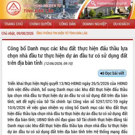
|
Vietnamese
English
TRANG CHỦ
CHÍNH QUYỀN
CÔNG DÂN
DOANH NGHIỆP
DU KHÁCH
Chủ nhật, 09/08/2026
N VỚI CỔNG THÔNG TIN ĐIỆN TỬ TỈNH ĐẮK LẮK
GIỚI THIỆU
Công bố Danh mục các khu đất thực hiện đấu thầu lựa
chọn nhà đầu tư thực hiện dự án đầu tư có sử dụng đất
LÃNH ĐẠO UBND TỈNH
trên địa bàn tỉnh
(12/06/2026, 09:10)
TIN TỨC SỰ KIỆN
Đọc bài viết
SỞ, BAN, NGÀNH
Triển khai thực hiện Nghị quyết 13/NQ-HĐND ngày 26/5/2026 của HĐND
tỉnh việc điều chỉnh, bổ sung Danh mục các khu đất thực hiện đấu thầu
UBND CÁC XÃ, PHƯỜNG
lựa chọn nhà đầu tư thực hiện dự án đầu tư có sử dụng đất trên địa bàn
tỉnh; xét đề nghị của Sở Tài chính tại Công văn số 5297/STC-TĐ ngày
THÔNG TIN CHỈ ĐẠO ĐIỀU HÀNH
10/6/2026 về việc giao nhiệm vụ công bố Danh mục các khu đất thực
hiện đấu thầu lựa chọn nhà đầu tư thực hiện dự án đầu tư có sử dụng đất
HỆ THỐNG VĂN BẢN
trên địa bàn tỉnh; UBND tỉnh chỉ đạo giao Sở Tài chính thực hiện đăng tải
Danh mục các khu đất thực hiện đấu thầu lựa chọn nhà đầu tư thực hiện
VĂN BẢN HĐND TỈNH
dự án đầu tư có sử dụng đất trên địa bàn tỉnh trên Hệ thống mạng đấu