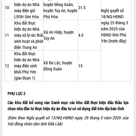
hiện dự án Nhà
huyện Đồng Xuân,
Tất cả:
66099215
10
31.5
máy điện gió
huyện Tuy An, huyện
Nghị quyết số
LRSH Sơn Hòa
Phú Hòa
18/NQ-HĐND
ngày 25 tháng 3
Khu đất thực
năm 2025 của
hiện dự án Nhà
Xã An Hiệp, huyện
HĐND tỉnh Phú
11
máy xử lý rác thải
4.5
Tuy An
Yên (trước đây)
sinh hoạt và phát
điện Trung An
Khu đất thực
hiện dự án Nhà
Xã Đa Lộc, huyện
12
máy điện sinh
15
Đồng Xuân
khối Phú Yên
(giai đoạn 1)
PHỤ LỤC 2
Các khu đất bổ sung vào Danh mục các khu đất thực hiện đấu thầu lựa
chọn nhà đầu tư thực hiện dự án đầu tư có sử dụng đất trên địa bàn tỉnh
(Kèm theo Nghị quyết số 13/NQ-HĐND ngày 26 tháng 5 năm 2026 của
Hội đồng nhân dân tỉnh Đắk Lắk
)