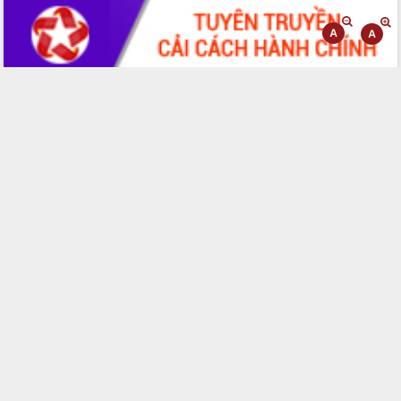
Hội thảo góp ý hồ sơ điều chỉnh quy
hoạch tỉnh Đắk Lắk thời kỳ 2021-2030,
tầm nhìn đến năm 2050
Nâng cao hiệu quả hoạt động của các
doanh nghiệp nhà nước
Hội nghị triển khai kết nối mạng
truyền số liệu chuyên dùng phục vụ cơ
quan Đảng, Nhà nước
Lễ phát động chuỗi hoạt động chung
tay làm sạch môi trường
Xã Ea Kar bước chuyển mình trong
công tác cải cách hành chính mô hình
mới
UBND tỉnh họp báo định kỳ tháng 4
năm 2026
Hội thảo khoa học “Giải pháp thúc đẩy
phát triển nền kinh tế xanh tại tỉnh
Đắk Lắk”
Tăng cường giám sát, đôn đốc thực
hiện nhiệm vụ quản lý tài sản công
hàng tuần