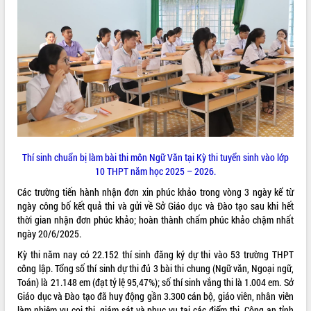
ĐIỂM TIN VĂN BẢN
QUY HOẠCH - KẾ HOẠCH
Thí sinh chuẩn bị làm bài thi môn Ngữ Văn tại Kỳ thi tuyển sinh vào lớp
10 THPT năm học 2025 – 2026.
Các trường tiến hành nhận đơn xin phúc khảo trong vòng 3 ngày kể từ
ngày công bố kết quả thi và gửi về Sở Giáo dục và Đào tạo sau khi hết
thời gian nhận đơn phúc khảo; hoàn thành chấm phúc khảo chậm nhất
ngày 20/6/2025.
Kỳ thi năm nay có 22.152 thí sinh đăng ký dự thi vào 53 trường THPT
công lập. Tổng số thí sinh dự thi đủ 3 bài thi chung (Ngữ văn, Ngoại ngữ,
Toán) là 21.148 em (đạt tỷ lệ 95,47%); số thí sinh vắng thi là 1.004 em. Sở
Giáo dục và Đào tạo đã huy động gần 3.300 cán bộ, giáo viên, nhân viên
làm nhiệm vụ coi thi, giám sát và phục vụ tại các điểm thi. Công an tỉnh