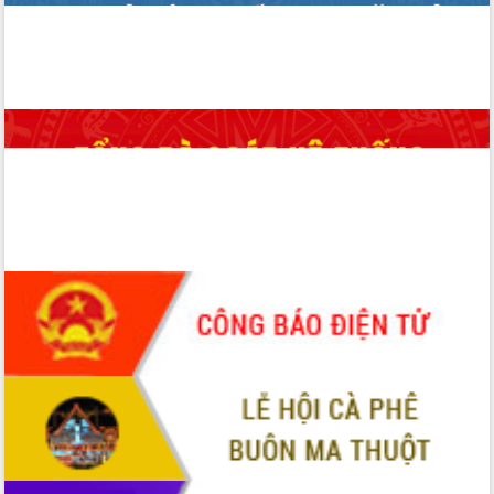
phá cơ chế - Hợp tác công tư
Đề án 06 tạo bước ngoặt đột phá trong
cải cách hành chính tỉnh Đắk Lắk
Kết nối tour, đẩy mạnh chuyển đổi số
để phát triển du lịch Đắk Lắk
Khởi động Dự án Đầu tư xây dựng hạ
tầng kỹ thuật Cụm công nghiệp Tân
Tiến
Gặp mặt các cơ quan báo chí nhân Kỷ
niệm 101 năm Ngày Báo chí Cách
mạng Việt Nam
Đắk Lắk sơ kết 4 năm triển khai thực
hiện Đề án 06 của Chính phủ
Họp báo thông tin về Hội nghị Công bố
Quy hoạch và Xúc tiến đầu tư tỉnh Đắk
Lắk
Khơi thông điểm nghẽn, đẩy nhanh
giải ngân vốn khắc phục thiên tai
HĐND tỉnh thông qua điều chỉnh Quy
hoạch tỉnh thời kỳ 2021-2030