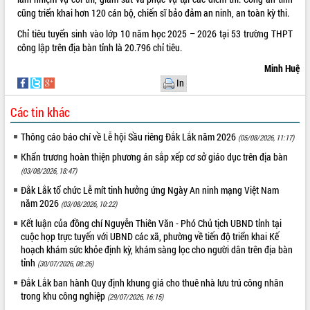
cũng triển khai hơn 120 cán bộ, chiến sĩ bảo đảm an ninh, an toàn kỳ thi.
VIDEO
Chỉ tiêu tuyển sinh vào lớp 10 năm học 2025 – 2026 tại 53 trường THPT
Loading the player...
công lập trên địa bàn tỉnh là 20.796 chỉ tiêu.
Khám bệnh, cấp phát thuốc miễn phí
Minh Huệ
và tặng quà người dân xã Cư Pui
In
Hội nghị UBND tỉnh Đắk Lắk thường kỳ
Các tin khác
tháng 7/2026
Lễ truy tặng danh hiệu “Bà Mẹ Việt
Thông cáo báo chí về Lễ hội Sầu riêng Đắk Lắk năm 2026
(05/08/2026, 11:17)
Nam Anh hùng” và trao Huân chương
Lao động
Khẩn trương hoàn thiện phương án sắp xếp cơ sở giáo dục trên địa bàn
ALBUM ẢNH
(03/08/2026, 18:47)
UBND tỉnh Đắk Lắk triển khai nhiệm
vụ 6 tháng cuối năm 2026
Đắk Lắk tổ chức Lễ mít tinh hưởng ứng Ngày An ninh mạng Việt Nam
năm 2026
Kỳ họp thứ Hai, Hội đồng nhân dân
(03/08/2026, 10:22)
tỉnh khóa XI quyết nghị nhiều nội dung
Kết luận của đồng chí Nguyễn Thiên Văn - Phó Chủ tịch UBND tỉnh tại
quan trọng
cuộc họp trực tuyến với UBND các xã, phường về tiến độ triển khai Kế
hoạch khám sức khỏe định kỳ, khám sàng lọc cho người dân trên địa bàn
Bí thư Tỉnh ủy Lương Nguyễn Minh
tỉnh
Triết thăm, tặng quà người có công với
(30/07/2026, 08:26)
cách mạng
Đắk Lắk ban hành Quy định khung giá cho thuê nhà lưu trú công nhân
Rà soát, hoàn thiện hệ thống thiết chế
trong khu công nghiệp
(29/07/2026, 16:15)
văn hóa, thể thao đáp ứng yêu cầu
LIÊN KẾT WEB