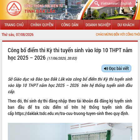
|
Vietnamese
English
TRANG CHỦ
CHÍNH QUYỀN
CÔNG DÂN
DOANH NGHIỆP
DU KHÁCH
Thứ sáu, 07/08/2026
CHÀO MỪNG ĐẾN VỚI CỔNG THÔNG TIN 
GIỚI THIỆU
Công bố điểm thi Kỳ thi tuyển sinh vào lớp 10 THPT năm
học 2025 – 2026
(17/06/2025, 20:03)
LÃNH ĐẠO UBND TỈNH
Đọc bài viết
TIN TỨC SỰ KIỆN
Sở Giáo dục và Đào tạo Đắk Lắk vừa công bố điểm thi Kỳ thi tuyển sinh
SỞ, BAN, NGÀNH
vào lớp 10 THPT năm học 2025 – 2026 trên hệ thống tuyển sinh đầu
cấp.
UBND CÁC XÃ, PHƯỜNG
Theo đó, thí sinh dự thi đăng nhập theo tài khoản đã đăng ký tuyển sinh
ban đầu để tra cứu điểm số trên hệ thống tuyển sinh đầu
THÔNG TIN CHỈ ĐẠO ĐIỀU HÀNH
cấp
https://daklak.tsdc.edu.vn/tra-cuu-truong-tuyen-sinh
theo quy định.
HỆ THỐNG VĂN BẢN
VĂN BẢN HĐND TỈNH