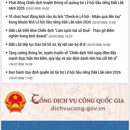
Phát động Chiến dịch truyền thông số quảng bá Lễ hội Sầu riêng Đắk Lắk
phát triển mới
năm 2026
(23/07/2026, 16:02)
Thường trực HĐND tỉnh Đắk Lắk gặp
Tổ chức hoạt động kích cầu du lịch “Check-in Lễ hội - Nhận quà liền tay”
mặt Đoàn chuyên gia y tế TP. Hồ Chí
trong khuôn khổ Lễ hội Sầu riêng Đắk Lắk năm 2026
(22/07/2026, 15:53)
Minh
THỐNG KÊ TRUY CẬP
Đắk Lắk triển khai Chiến dịch “Làm sạch mã số thuế - Tháo gỡ điểm
Lễ truy điệu và an táng hài cốt liệt sĩ
nghẽn trong kinh doanh”
(22/07/2026, 14:27)
tại Nghĩa trang Liệt sĩ xã Sơn Hòa
Hôm nay:
27253
Đắk Lắk tiếp tục trao trả hồ sơ, kỷ vật cán bộ đi B
Bàn giải pháp tháo gỡ khó khăn trong
Tất cả:
66039993
(16/07/2026, 16:50)
xuất khẩu sầu riêng và triển khai quy
Tăng cường thông tin, tuyên truyền về “Chiến dịch 500 ngày đêm đẩy
định EUDR
mạnh thực hiện tìm kiếm, quy tập và xác định danh tính hài cốt liệt sĩ”
Thứ trưởng Bộ Nông nghiệp và Môi
(16/07/2026, 16:24)
trường Nguyễn Hoàng Hiệp khảo sát
Ban hành Quy định quyền lợi tài trợ Lễ hội Sầu riêng Đắk Lắk năm 2026
vùng trồng và doanh nghiệp đóng gói
(15/07/2026, 11:02)
sầu riêng tại Đắk Lắk
Trình diễn nghệ thuật chế biến các
món ăn từ sầu riêng
Đắk Lắk công bố Quy hoạch và xúc
tiến đầu tư tỉnh
Ngành cá ngừ Đắk Lắk chủ động thích
ứng để giữ vững thị trường xuất khẩu
Diễn đàn Kinh tế tư nhân Việt Nam đột