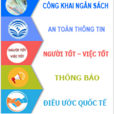
Tập huấn ứng dụng trí tuệ nhân tạo (AI)
trong thương mại điện tử năm 2026
Đoàn đại biểu Quốc hội tỉnh Đắk Lắk
trao đổi thông tin trước Kỳ họp thứ
nhất, Quốc hội khóa XVI
Quyết liệt cải cách hành chính, khơi
thông nguồn lực phát triển
Nâng cao hiệu lực, hiệu quả HĐND
tỉnh thông qua hiện đại hóa hành chính
Xã Ea Phê gắn cải cách hành chính với
chuyển đổi số
Phó Chủ tịch Thường trực UBND tỉnh
Hồ Thị Nguyên Thảo làm việc tại Trung
tâm Phục vụ hành chính công xã Ea
Phê
Xây dựng nền hành chính số đồng
hành cùng nông dân dân, doanh nghiệp
Giai đoạn 2026-2030, Đắk Lắk phấn
đấu có 77% xã đạt chuẩn nông thôn
mới