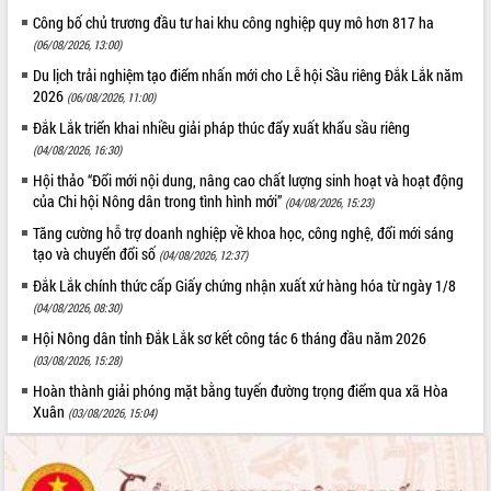
phá cơ chế - Hợp tác công tư
Công bố chủ trương đầu tư hai khu công nghiệp quy mô hơn 817 ha
Đề án 06 tạo bước ngoặt đột phá trong
(06/08/2026, 13:00)
cải cách hành chính tỉnh Đắk Lắk
Du lịch trải nghiệm tạo điểm nhấn mới cho Lễ hội Sầu riêng Đắk Lắk năm
Kết nối tour, đẩy mạnh chuyển đổi số
2026
(06/08/2026, 11:00)
để phát triển du lịch Đắk Lắk
Đắk Lắk triển khai nhiều giải pháp thúc đẩy xuất khẩu sầu riêng
Khởi động Dự án Đầu tư xây dựng hạ
(04/08/2026, 16:30)
tầng kỹ thuật Cụm công nghiệp Tân
Hội thảo “Đổi mới nội dung, nâng cao chất lượng sinh hoạt và hoạt động
Tiến
của Chi hội Nông dân trong tình hình mới”
(04/08/2026, 15:23)
Gặp mặt các cơ quan báo chí nhân Kỷ
niệm 101 năm Ngày Báo chí Cách
Tăng cường hỗ trợ doanh nghiệp về khoa học, công nghệ, đổi mới sáng
mạng Việt Nam
tạo và chuyển đổi số
(04/08/2026, 12:37)
Đắk Lắk sơ kết 4 năm triển khai thực
Đắk Lắk chính thức cấp Giấy chứng nhận xuất xứ hàng hóa từ ngày 1/8
hiện Đề án 06 của Chính phủ
(04/08/2026, 08:30)
Họp báo thông tin về Hội nghị Công bố
Hội Nông dân tỉnh Đắk Lắk sơ kết công tác 6 tháng đầu năm 2026
Quy hoạch và Xúc tiến đầu tư tỉnh Đắk
(03/08/2026, 15:28)
Lắk
Hoàn thành giải phóng mặt bằng tuyến đường trọng điểm qua xã Hòa
Khơi thông điểm nghẽn, đẩy nhanh
Xuân
(03/08/2026, 15:04)
giải ngân vốn khắc phục thiên tai
HĐND tỉnh thông qua điều chỉnh Quy
hoạch tỉnh thời kỳ 2021-2030