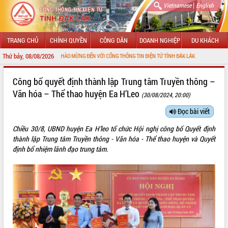
|
Vietnamese
English
TRANG CHỦ
CHÍNH QUYỀN
CÔNG DÂN
DOANH NGHIỆP
DU KHÁCH
Thứ bảy, 08/08/2026
CHÀO MỪNG ĐẾN VỚI CỔNG THÔNG TIN ĐIỆN TỬ TỈNH ĐẮK LẮK
GIỚI THIỆU
Công bố quyết định thành lập Trung tâm Truyền thông –
Văn hóa – Thể thao huyện Ea H’Leo
(30/08/2024, 20:00)
LÃNH ĐẠO UBND TỈNH
Đọc bài viết
TIN TỨC SỰ KIỆN
Chiều 30/8, UBND huyện Ea H’leo tổ chức Hội nghị công bố Quyết định
SỞ, BAN, NGÀNH
thành lập Trung tâm Truyền thông - Văn hóa - Thể thao huyện và Quyết
định bổ nhiệm lãnh đạo trung tâm.
UBND CÁC XÃ, PHƯỜNG
THÔNG TIN CHỈ ĐẠO ĐIỀU HÀNH
HỆ THỐNG VĂN BẢN
VĂN BẢN HĐND TỈNH