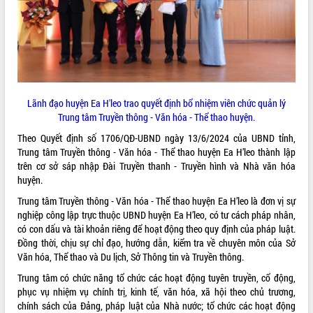
ĐIỂM TIN VĂN BẢN
QUY HOẠCH - KẾ HOẠCH
Lãnh đạo huyện Ea H'leo trao quyết định bổ nhiệm viên chức quản lý
Trung tâm Truyền thông - Văn hóa - Thể thao huyện.
Theo Quyết định số 1706/QĐ-UBND ngày 13/6/2024 của UBND tỉnh,
Trung tâm Truyền thông - Văn hóa - Thể thao huyện Ea H’leo thành lập
trên cơ sở sáp nhập Đài Truyền thanh - Truyền hình và Nhà văn hóa
huyện.
Trung tâm Truyền thông - Văn hóa - Thể thao huyện Ea H’leo là đơn vị sự
nghiệp công lập trực thuộc UBND huyện Ea H’leo, có tư cách pháp nhân,
có con dấu và tài khoản riêng để hoạt động theo quy định của pháp luật.
Đồng thời, chịu sự chỉ đạo, hướng dẫn, kiểm tra về chuyên môn của Sở
Văn hóa, Thể thao và Du lịch, Sở Thông tin và Truyền thông.
Trung tâm có chức năng tổ chức các hoạt động tuyên truyền, cổ động,
phục vụ nhiệm vụ chính trị, kinh tế, văn hóa, xã hội theo chủ trương,
chính sách của Đảng, pháp luật của Nhà nước; tổ chức các hoạt động