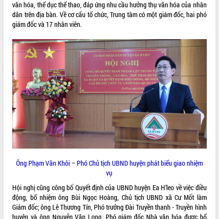
văn hóa, thể dục thể thao, đáp ứng nhu cầu hưởng thụ văn hóa của nhân
VIDEO
dân trên địa bàn. Về cơ cấu tổ chức, Trung tâm có một giám đốc, hai phó
giám đốc và 17 nhân viên.
Loading the player...
Khám bệnh, cấp phát thuốc miễn phí
và tặng quà người dân xã Cư Pui
Hội nghị UBND tỉnh Đắk Lắk thường kỳ
tháng 7/2026
Lễ truy tặng danh hiệu “Bà Mẹ Việt
Nam Anh hùng” và trao Huân chương
Lao động
ALBUM ẢNH
UBND tỉnh Đắk Lắk triển khai nhiệm
vụ 6 tháng cuối năm 2026
Kỳ họp thứ Hai, Hội đồng nhân dân
tỉnh khóa XI quyết nghị nhiều nội dung
Ông Phạm Văn Khôi – Phó Chủ tịch UBND huyện phát biểu giao nhiệm
quan trọng
vụ
Bí thư Tỉnh ủy Lương Nguyễn Minh
Triết thăm, tặng quà người có công với
Hội nghị cũng công bố Quyết định của UBND huyện Ea H’leo về việc điều
cách mạng
động, bổ nhiệm ông Bùi Ngọc Hoàng, Chủ tịch UBND xã Cư Mốt làm
Giám đốc; ông Lê Thương Tín, Phó trưởng Đài Truyền thanh - Truyền hình
Rà soát, hoàn thiện hệ thống thiết chế
huyện và ông Nguyễn Văn Long, Phó giám đốc Nhà văn hóa được bổ
văn hóa, thể thao đáp ứng yêu cầu
LIÊN KẾT WEB