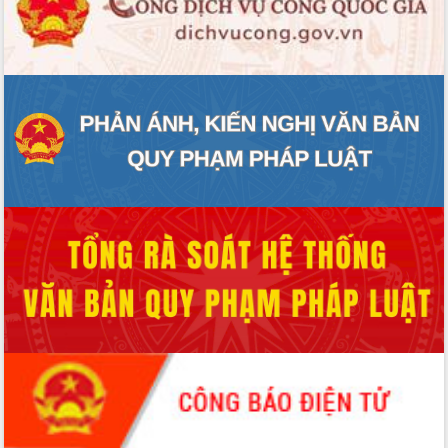
Hội thảo góp ý hồ sơ điều chỉnh quy
hoạch tỉnh Đắk Lắk thời kỳ 2021-2030,
tầm nhìn đến năm 2050
Nâng cao hiệu quả hoạt động của các
doanh nghiệp nhà nước
Hội nghị triển khai kết nối mạng
truyền số liệu chuyên dùng phục vụ cơ
quan Đảng, Nhà nước
Lễ phát động chuỗi hoạt động chung
tay làm sạch môi trường
Xã Ea Kar bước chuyển mình trong
công tác cải cách hành chính mô hình
mới
UBND tỉnh họp báo định kỳ tháng 4
năm 2026
Hội thảo khoa học “Giải pháp thúc đẩy
phát triển nền kinh tế xanh tại tỉnh
Đắk Lắk”
Tăng cường giám sát, đôn đốc thực
hiện nhiệm vụ quản lý tài sản công
hàng tuần