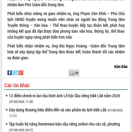
nhiệm làm Phó Giám đốc trung tâm.
phát triển mới
Thường trực HĐND tỉnh Đắk Lắk gặp
Phát biểu chúc mừng và giao nhiệm vụ, ông Phạm Văn Khôi – Phó Chủ
mặt Đoàn chuyên gia y tế TP. Hồ Chí
tịch UBND huyện mong muốn viên chức và người lao động Trung tâm
Minh
Truyền thông – Văn hóa – Thể thao huyện tiếp tục đoàn kết, phát huy
THỐNG KÊ TRUY CẬP
những kết quả đã đạt được đưa phong trào văn hóa, thông tin, thể thao
Lễ truy điệu và an táng hài cốt liệt sĩ
của huyện ngày càng phát triển hơn nữa.
tại Nghĩa trang Liệt sĩ xã Sơn Hòa
Hôm nay:
27958
Bàn giải pháp tháo gỡ khó khăn trong
Phát biểu nhận nhiệm vụ, ông Bùi Ngọc Hoàng –Giám đốc Trung tâm
Tất cả:
66073281
xuất khẩu sầu riêng và triển khai quy
hứa sẽ xây dựng tập thể Trung tâm đoàn kết; hoàn thành tốt các nhiệm
định EUDR
vụ được giao.
Thứ trưởng Bộ Nông nghiệp và Môi
Kim Bảo
trường Nguyễn Hoàng Hiệp khảo sát
In
vùng trồng và doanh nghiệp đóng gói
sầu riêng tại Đắk Lắk
Các tin khác
Trình diễn nghệ thuật chế biến các
món ăn từ sầu riêng
12 điểm check-in lan tỏa hình ảnh Lễ hội Sầu riêng Đắk Lắk năm 2026
(07/08/2026, 17:30)
Đắk Lắk công bố Quy hoạch và xúc
tiến đầu tư tỉnh
Xây dựng thương hiệu điểm đến và sản phẩm du lịch Đắk Lắk
(07/08/2026,
Ngành cá ngừ Đắk Lắk chủ động thích
17:21)
ứng để giữ vững thị trường xuất khẩu
Tập huấn kỹ năng livestream bán sầu riêng online cho các xã, phường
Diễn đàn Kinh tế tư nhân Việt Nam đột
(07/08/2026, 09:07)