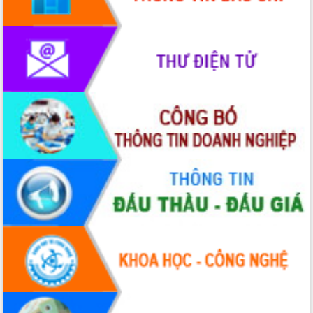
Hòn Yến phát triển du lịch gắn với bảo
tồn biển
Lấy ý kiến điều chỉnh Quy hoạch tỉnh
Đắk Lắk thời kỳ 2021-2030, tầm nhìn
đến năm 2050
Phát động chiến dịch 30 ngày đêm
giải phóng mặt bằng Tuyến đường bộ
ven biển
Đắk Lắk nỗ lực thúc đẩy tăng trưởng
kinh tế từ 10% trở lên trong Quý
II/2026
Đắk Lắk ký kết thỏa thuận hợp tác về
chuyển đổi số giai đoạn 2026 – 2030
với Tập đoàn Bưu chính Viễn thông
Việt Nam
Thứ trưởng Bộ Y tế làm việc với tỉnh
Đắk Lắk về phát triển nhân lực y tế
cho trạm y tế cấp xã
Du lịch Đắk Lắk nâng tầm trải nghiệm
du khách thông qua Hệ thống cơ sở dữ
liệu và Bản đồ số