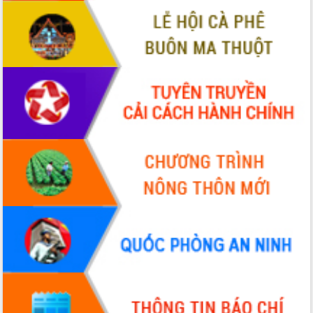
Tháo gỡ những vướng mắc, đẩy mạnh
công tác cải cách thủ tục hành chính
tại Trung tâm Phục vụ hành chính
công tỉnh
Đắk Lắk: Tôn vinh 46 giải pháp tại Hội
thi Sáng tạo Kỹ thuật 2024 - 2025
Đắk Lắk rà soát, điều chỉnh Đề án 190
về phát triển nuôi trồng thủy sản
Phó Chủ tịch UBND tỉnh Đắk Lắk
Trương Công Thái kiểm tra thực địa
Dự án cao tốc Khánh Hòa - Buôn Ma
Thuột
Định vị cà phê Việt Nam như một “di
sản sống” trong dòng chảy toàn cầu
Xây dựng nông thôn mới: Nâng cao đời
sống người dân từ những mô hình thiết
thực
Quyết liệt tháo gỡ vướng mắc, đẩy
nhanh tiến độ các dự án trọng điểm
trong Khu kinh tế Nam Phú Yên