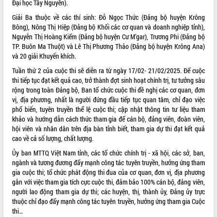
Đại học Tây Nguyên).
VIDEO
Giải Ba thuộc về các thí sinh: Đỗ Ngọc Thức (Đảng bộ huyện Krông
Bông), Nông Thị Hiệp (Đảng bộ Khối các cơ quan và doanh nghiệp tỉnh),
Nguyễn Thị Hoàng Kiểm (Đảng bộ huyện Cư M’gar), Trương Phi (Đảng bộ
TP. Buôn Ma Thuột) và Lê Thị Phương Thảo (Đảng bộ huyện Krông Ana)
và 20 giải Khuyến khích.
Tuần thứ 2 của cuộc thi sẽ diễn ra từ ngày 17/02- 21/02/2025. Để cuộc
thi tiếp tục đạt kết quả cao, trở thành đợt sinh hoạt chính trị, tư tưởng sâu
rộng trong toàn Đảng bộ, Ban tổ chức cuộc thi đề nghị các cơ quan, đơn
vị, địa phương, nhất là người đứng đầu tiếp tục quan tâm, chỉ đạo việc
phổ biến, tuyên truyền thể lệ cuộc thi; cập nhật thông tin tư liệu tham
Khám bệnh, cấp phát thuốc miễn phí
khảo và hướng dẫn cách thức tham gia để cán bộ, đảng viên, đoàn viên,
và tặng quà người dân xã Cư Pui
hội viên và nhân dân trên địa bàn tỉnh biết, tham gia dự thi đạt kết quả
Hội nghị UBND tỉnh Đắk Lắk thường kỳ
cao về cả số lượng, chất lượng.
tháng 7/2026
Ủy ban MTTQ Việt Nam tỉnh, các tổ chức chính trị - xã hội, các sở, ban,
Lễ truy tặng danh hiệu “Bà Mẹ Việt
ngành và tương đương đẩy mạnh công tác tuyên truyền, hưởng ứng tham
Nam Anh hùng” và trao Huân chương
gia cuộc thi; tổ chức phát động thi đua của cơ quan, đơn vị, địa phương
Lao động
gắn với việc tham gia tích cực cuộc thi, đảm bảo 100% cán bộ, đảng viên,
ALBUM ẢNH
UBND tỉnh Đắk Lắk triển khai nhiệm
người lao động tham gia dự thi; các huyện, thị, thành ủy, Đảng ủy trực
vụ 6 tháng cuối năm 2026
thuộc chỉ đạo đẩy mạnh công tác tuyên truyền, hưởng ứng tham gia Cuộc
Kỳ họp thứ Hai, Hội đồng nhân dân
thi…
tỉnh khóa XI quyết nghị nhiều nội dung