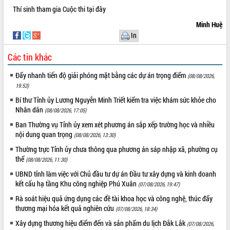
Thí sinh tham gia Cuộc thi tại
đây
quan trọng
Bí thư Tỉnh ủy Lương Nguyễn Minh
Minh Huệ
Triết thăm, tặng quà người có công với
In
cách mạng
Các tin khác
Rà soát, hoàn thiện hệ thống thiết chế
văn hóa, thể thao đáp ứng yêu cầu
LIÊN KẾT WEB
Đẩy nhanh tiến độ giải phóng mặt bằng các dự án trọng điểm
phát triển mới
(08/08/2026,
19:53)
Thường trực HĐND tỉnh Đắk Lắk gặp
mặt Đoàn chuyên gia y tế TP. Hồ Chí
Bí thư Tỉnh ủy Lương Nguyễn Minh Triết kiểm tra việc khám sức khỏe cho
Nhân dân
Minh
(08/08/2026, 17:05)
THỐNG KÊ TRUY CẬP
Lễ truy điệu và an táng hài cốt liệt sĩ
Ban Thường vụ Tỉnh ủy xem xét phương án sắp xếp trường học và nhiều
tại Nghĩa trang Liệt sĩ xã Sơn Hòa
Hôm nay:
14402
nội dung quan trọng
(08/08/2026, 13:30)
Bàn giải pháp tháo gỡ khó khăn trong
Tất cả:
66100070
Thường trực Tỉnh ủy chưa thông qua phương án sáp nhập xã, phường cụ
xuất khẩu sầu riêng và triển khai quy
thể
(08/08/2026, 11:30)
định EUDR
UBND tỉnh làm việc với Chủ đầu tư dự án Đầu tư xây dựng và kinh doanh
Thứ trưởng Bộ Nông nghiệp và Môi
kết cấu hạ tầng Khu công nghiệp Phú Xuân
(07/08/2026, 19:47)
trường Nguyễn Hoàng Hiệp khảo sát
Rà soát hiệu quả ứng dụng các đề tài khoa học và công nghệ, thúc đẩy
vùng trồng và doanh nghiệp đóng gói
thương mại hóa kết quả nghiên cứu
(07/08/2026, 18:34)
sầu riêng tại Đắk Lắk
Trình diễn nghệ thuật chế biến các
Xây dựng thương hiệu điểm đến và sản phẩm du lịch Đắk Lắk
(07/08/2026,