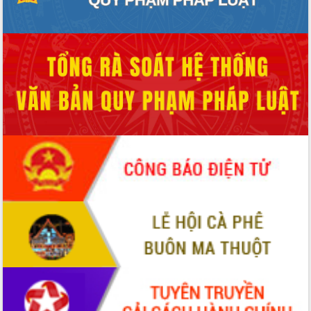
Quy hoạch và Xúc tiến đầu tư tỉnh Đắk
Lắk
Khơi thông điểm nghẽn, đẩy nhanh
giải ngân vốn khắc phục thiên tai
HĐND tỉnh thông qua điều chỉnh Quy
hoạch tỉnh thời kỳ 2021-2030
Hội thảo góp ý hồ sơ điều chỉnh quy
hoạch tỉnh Đắk Lắk thời kỳ 2021-2030,
tầm nhìn đến năm 2050
Nâng cao hiệu quả hoạt động của các
doanh nghiệp nhà nước
Hội nghị triển khai kết nối mạng
truyền số liệu chuyên dùng phục vụ cơ
quan Đảng, Nhà nước
Lễ phát động chuỗi hoạt động chung
tay làm sạch môi trường
Xã Ea Kar bước chuyển mình trong
công tác cải cách hành chính mô hình
mới
UBND tỉnh họp báo định kỳ tháng 4
năm 2026