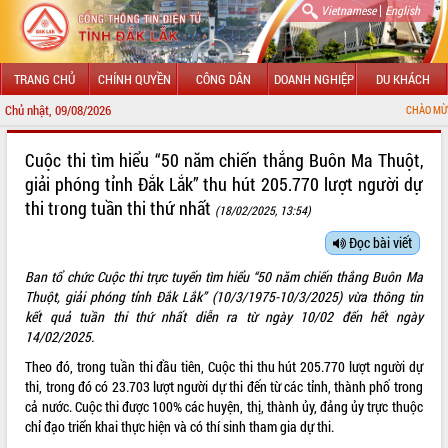
|
Vietnamese
English
TRANG CHỦ
CHÍNH QUYỀN
CÔNG DÂN
DOANH NGHIỆP
DU KHÁCH
Chủ nhật, 09/08/2026
CHÀO MỪNG ĐẾN VỚI
GIỚI THIỆU
Cuộc thi tìm hiểu “50 năm chiến thắng Buôn Ma Thuột,
giải phóng tỉnh Đắk Lắk” thu hút 205.770 lượt người dự
LÃNH ĐẠO UBND TỈNH
thi trong tuần thi thứ nhất
(18/02/2025, 13:54)
TIN TỨC SỰ KIỆN
Đọc bài viết
SỞ, BAN, NGÀNH
Ban tổ chức Cuộc thi trực tuyến tìm hiểu “50 năm chiến thắng Buôn Ma
Thuột, giải phóng tỉnh Đắk Lắk” (10/3/1975-10/3/2025) vừa thông tin
UBND CÁC XÃ, PHƯỜNG
kết quả tuần thi thứ nhất diễn ra từ ngày 10/02 đến hết ngày
14/02/2025.
THÔNG TIN CHỈ ĐẠO ĐIỀU HÀNH
Theo đó, trong tuần thi đầu tiên, Cuộc thi thu hút 205.770 lượt người dự
thi, trong đó có 23.703 lượt người dự thi đến từ các tỉnh, thành phố trong
HỆ THỐNG VĂN BẢN
cả nước. Cuộc thi được 100% các huyện, thị, thành ủy, đảng ủy trực thuộc
chỉ đạo triển khai thực hiện và có thí sinh tham gia dự thi.
VĂN BẢN HĐND TỈNH