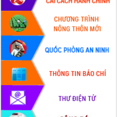
Hội thảo khoa học “Giải pháp thúc đẩy
phát triển nền kinh tế xanh tại tỉnh
Đắk Lắk”
Tăng cường giám sát, đôn đốc thực
hiện nhiệm vụ quản lý tài sản công
hàng tuần
Tháo gỡ những vướng mắc, đẩy mạnh
công tác cải cách thủ tục hành chính
tại Trung tâm Phục vụ hành chính
công tỉnh
Đắk Lắk: Tôn vinh 46 giải pháp tại Hội
thi Sáng tạo Kỹ thuật 2024 - 2025
Đắk Lắk rà soát, điều chỉnh Đề án 190
về phát triển nuôi trồng thủy sản
Phó Chủ tịch UBND tỉnh Đắk Lắk
Trương Công Thái kiểm tra thực địa
Dự án cao tốc Khánh Hòa - Buôn Ma
Thuột
Định vị cà phê Việt Nam như một “di
sản sống” trong dòng chảy toàn cầu