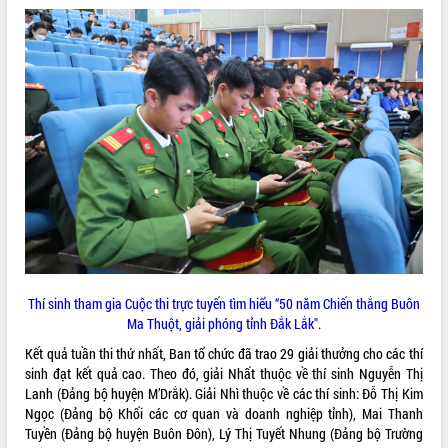
ĐIỂM TIN VĂN BẢN
QUY HOẠCH - KẾ HOẠCH
Thí sinh tham gia Cuộc thi trực tuyến tìm hiểu “50 năm Chiến thắng Buôn
Ma Thuột, giải phóng tỉnh Đắk Lắk".
Kết quả tuần thi thứ nhất, Ban tổ chức đã trao 29 giải thưởng cho các thí
sinh đạt kết quả cao. Theo đó, giải Nhất thuộc về thí sinh Nguyễn Thị
Lanh (Đảng bộ huyện M’Drắk). Giải Nhì thuộc về các thí sinh: Đỗ Thị Kim
Ngọc (Đảng bộ Khối các cơ quan và doanh nghiệp tỉnh), Mai Thanh
Tuyền (Đảng bộ huyện Buôn Đôn), Lý Thị Tuyết Nhung (Đảng bộ Trường