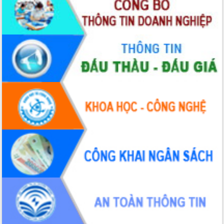
Xây dựng nông thôn mới: Nâng cao đời
sống người dân từ những mô hình thiết
thực
Quyết liệt tháo gỡ vướng mắc, đẩy
nhanh tiến độ các dự án trọng điểm
trong Khu kinh tế Nam Phú Yên
Hòn Yến phát triển du lịch gắn với bảo
tồn biển
Lấy ý kiến điều chỉnh Quy hoạch tỉnh
Đắk Lắk thời kỳ 2021-2030, tầm nhìn
đến năm 2050
Phát động chiến dịch 30 ngày đêm
giải phóng mặt bằng Tuyến đường bộ
ven biển
Đắk Lắk nỗ lực thúc đẩy tăng trưởng
kinh tế từ 10% trở lên trong Quý
II/2026
Đắk Lắk ký kết thỏa thuận hợp tác về
chuyển đổi số giai đoạn 2026 – 2030
với Tập đoàn Bưu chính Viễn thông
Việt Nam