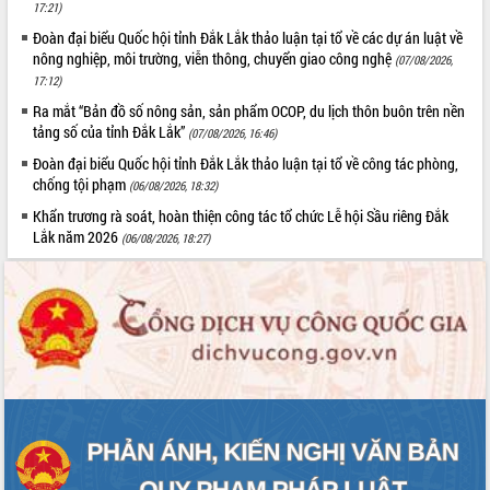
món ăn từ sầu riêng
17:21)
Đắk Lắk công bố Quy hoạch và xúc
Đoàn đại biểu Quốc hội tỉnh Đắk Lắk thảo luận tại tổ về các dự án luật về
tiến đầu tư tỉnh
nông nghiệp, môi trường, viễn thông, chuyển giao công nghệ
(07/08/2026,
17:12)
Ngành cá ngừ Đắk Lắk chủ động thích
ứng để giữ vững thị trường xuất khẩu
Ra mắt “Bản đồ số nông sản, sản phẩm OCOP, du lịch thôn buôn trên nền
tảng số của tỉnh Đắk Lắk”
Diễn đàn Kinh tế tư nhân Việt Nam đột
(07/08/2026, 16:46)
phá cơ chế - Hợp tác công tư
Đoàn đại biểu Quốc hội tỉnh Đắk Lắk thảo luận tại tổ về công tác phòng,
Đề án 06 tạo bước ngoặt đột phá trong
chống tội phạm
(06/08/2026, 18:32)
cải cách hành chính tỉnh Đắk Lắk
Khẩn trương rà soát, hoàn thiện công tác tổ chức Lễ hội Sầu riêng Đắk
Kết nối tour, đẩy mạnh chuyển đổi số
Lắk năm 2026
(06/08/2026, 18:27)
để phát triển du lịch Đắk Lắk
Khởi động Dự án Đầu tư xây dựng hạ
tầng kỹ thuật Cụm công nghiệp Tân
Tiến
Gặp mặt các cơ quan báo chí nhân Kỷ
niệm 101 năm Ngày Báo chí Cách
mạng Việt Nam
Đắk Lắk sơ kết 4 năm triển khai thực
hiện Đề án 06 của Chính phủ
Họp báo thông tin về Hội nghị Công bố