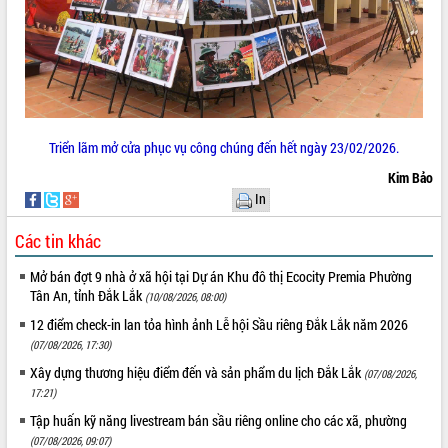
ứng để giữ vững thị trường xuất khẩu
Diễn đàn Kinh tế tư nhân Việt Nam đột
phá cơ chế - Hợp tác công tư
Đề án 06 tạo bước ngoặt đột phá trong
cải cách hành chính tỉnh Đắk Lắk
Kết nối tour, đẩy mạnh chuyển đổi số
để phát triển du lịch Đắk Lắk
Triển lãm mở cửa phục vụ công chúng đến hết ngày 23/02/2026.
Khởi động Dự án Đầu tư xây dựng hạ
Kim Bảo
tầng kỹ thuật Cụm công nghiệp Tân
In
Tiến
Gặp mặt các cơ quan báo chí nhân Kỷ
Các tin khác
niệm 101 năm Ngày Báo chí Cách
mạng Việt Nam
Mở bán đợt 9 nhà ở xã hội tại Dự án Khu đô thị Ecocity Premia Phường
Tân An, tỉnh Đắk Lắk
(10/08/2026, 08:00)
Đắk Lắk sơ kết 4 năm triển khai thực
hiện Đề án 06 của Chính phủ
12 điểm check-in lan tỏa hình ảnh Lễ hội Sầu riêng Đắk Lắk năm 2026
Họp báo thông tin về Hội nghị Công bố
(07/08/2026, 17:30)
Quy hoạch và Xúc tiến đầu tư tỉnh Đắk
Xây dựng thương hiệu điểm đến và sản phẩm du lịch Đắk Lắk
(07/08/2026,
Lắk
17:21)
Khơi thông điểm nghẽn, đẩy nhanh
Tập huấn kỹ năng livestream bán sầu riêng online cho các xã, phường
giải ngân vốn khắc phục thiên tai
(07/08/2026, 09:07)