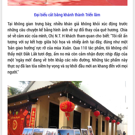
Rà soát, hoàn thiện hệ thống thiết chế
văn hóa, thể thao đáp ứng yêu cầu
Đại biểu cắt băng khánh thành Triển lãm
phát triển mới
Tại không gian trưng bày, nhiều khán giả không khỏi xúc động trước
Thường trực HĐND tỉnh Đắk Lắk gặp
THỐNG KÊ TRUY CẬP
những câu chuyện kể bằng hình ảnh về sự đổi thay của quê hương. Chia
mặt Đoàn chuyên gia y tế TP. Hồ Chí
sẻ về cảm xúc của mình, Chị N.T. H khách tham quan cho biết: "Tôi rất ấn
Minh
Hôm nay:
27108
tượng với sự kết hợp giữa hội họa và nhiếp ảnh tại đây, đúng như một
Lễ truy điệu và an táng hài cốt liệt sĩ
Tất cả:
66140222
'bản giao hưởng' rực rỡ của mùa Xuân. Qua 110 tác phẩm, tôi không chỉ
tại Nghĩa trang Liệt sĩ xã Sơn Hòa
thấy một Đắk Lắk tươi đẹp, ấm no mà còn cảm nhận được nhịp đập của
một 'ngày mới' đang về trên khắp các nẻo đường. Những tác phẩm này
Bàn giải pháp tháo gỡ khó khăn trong
thực sự đã lan tỏa niềm hy vọng và sự khởi đầu mới an khang đến với mọi
xuất khẩu sầu riêng và triển khai quy
người."
định EUDR
Thứ trưởng Bộ Nông nghiệp và Môi
trường Nguyễn Hoàng Hiệp khảo sát
vùng trồng và doanh nghiệp đóng gói
sầu riêng tại Đắk Lắk
Trình diễn nghệ thuật chế biến các
món ăn từ sầu riêng
Đắk Lắk công bố Quy hoạch và xúc
tiến đầu tư tỉnh
Ngành cá ngừ Đắk Lắk chủ động thích