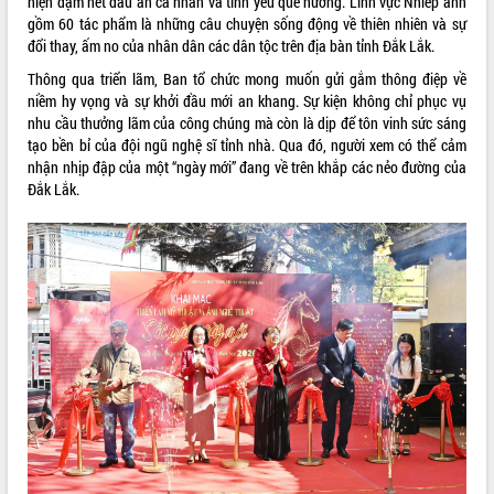
hiện đậm nét dấu ấn cá nhân và tình yêu quê hương. Lĩnh vực Nhiếp ảnh
gồm 60 tác phẩm là những câu chuyện sống động về thiên nhiên và sự
VIDEO
đổi thay, ấm no của nhân dân các dân tộc trên địa bàn tỉnh Đắk Lắk.
Loading the player...
Thông qua triển lãm, Ban tổ chức mong muốn gửi gắm thông điệp về
niềm hy vọng và sự khởi đầu mới an khang. Sự kiện không chỉ phục vụ
Trailer Lễ hội Sầu riêng Đắk Lắk năm
nhu cầu thưởng lãm của công chúng mà còn là dịp để tôn vinh sức sáng
2026
tạo bền bỉ của đội ngũ nghệ sĩ tỉnh nhà. Qua đó, người xem có thể cảm
Khám bệnh, cấp phát thuốc miễn phí
nhận nhịp đập của một “ngày mới” đang về trên khắp các nẻo đường của
và tặng quà người dân xã Cư Pui
Đắk Lắk.
Hội nghị UBND tỉnh Đắk Lắk thường kỳ
tháng 7/2026
Lễ truy tặng danh hiệu “Bà Mẹ Việt
ALBUM ẢNH
Nam Anh hùng” và trao Huân chương
Lao động
UBND tỉnh Đắk Lắk triển khai nhiệm
vụ 6 tháng cuối năm 2026
Kỳ họp thứ Hai, Hội đồng nhân dân
tỉnh khóa XI quyết nghị nhiều nội dung
quan trọng
Bí thư Tỉnh ủy Lương Nguyễn Minh
Triết thăm, tặng quà người có công với
cách mạng
LIÊN KẾT WEB