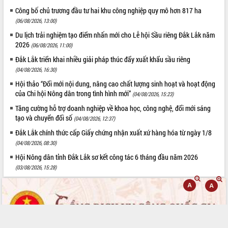
HĐND tỉnh thông qua điều chỉnh Quy
Công bố chủ trương đầu tư hai khu công nghiệp quy mô hơn 817 ha
hoạch tỉnh thời kỳ 2021-2030
(06/08/2026, 13:00)
Hội thảo góp ý hồ sơ điều chỉnh quy
Du lịch trải nghiệm tạo điểm nhấn mới cho Lễ hội Sầu riêng Đắk Lắk năm
hoạch tỉnh Đắk Lắk thời kỳ 2021-2030,
2026
(06/08/2026, 11:00)
tầm nhìn đến năm 2050
Đắk Lắk triển khai nhiều giải pháp thúc đẩy xuất khẩu sầu riêng
Nâng cao hiệu quả hoạt động của các
doanh nghiệp nhà nước
(04/08/2026, 16:30)
Hội nghị triển khai kết nối mạng
Hội thảo “Đổi mới nội dung, nâng cao chất lượng sinh hoạt và hoạt động
truyền số liệu chuyên dùng phục vụ cơ
của Chi hội Nông dân trong tình hình mới”
(04/08/2026, 15:23)
quan Đảng, Nhà nước
Tăng cường hỗ trợ doanh nghiệp về khoa học, công nghệ, đổi mới sáng
Lễ phát động chuỗi hoạt động chung
tạo và chuyển đổi số
(04/08/2026, 12:37)
tay làm sạch môi trường
Đắk Lắk chính thức cấp Giấy chứng nhận xuất xứ hàng hóa từ ngày 1/8
Xã Ea Kar bước chuyển mình trong
(04/08/2026, 08:30)
công tác cải cách hành chính mô hình
Hội Nông dân tỉnh Đắk Lắk sơ kết công tác 6 tháng đầu năm 2026
mới
(03/08/2026, 15:28)
UBND tỉnh họp báo định kỳ tháng 4
năm 2026
Hội thảo khoa học “Giải pháp thúc đẩy
phát triển nền kinh tế xanh tại tỉnh
Đắk Lắk”
Tăng cường giám sát, đôn đốc thực