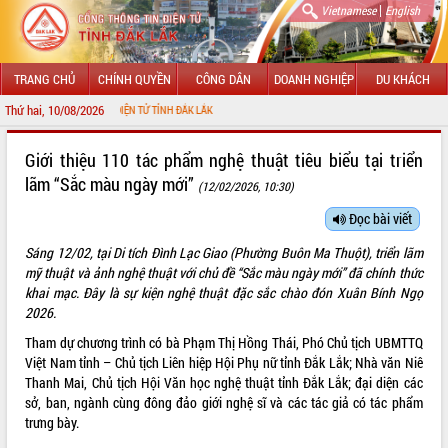
|
Vietnamese
English
TRANG CHỦ
CHÍNH QUYỀN
CÔNG DÂN
DOANH NGHIỆP
DU KHÁCH
Thứ hai, 10/08/2026
CỔNG THÔNG TIN ĐIỆN TỬ TỈNH ĐẮK LẮK
GIỚI THIỆU
Giới thiệu 110 tác phẩm nghệ thuật tiêu biểu tại triển
lãm “Sắc màu ngày mới”
(12/02/2026, 10:30)
LÃNH ĐẠO UBND TỈNH
Đọc bài viết
TIN TỨC SỰ KIỆN
Sáng 12/02, tại Di tích Đình Lạc Giao (Phường Buôn Ma Thuột), triển lãm
SỞ, BAN, NGÀNH
mỹ thuật và ảnh nghệ thuật với chủ đề “Sắc màu ngày mới” đã chính thức
khai mạc
. Đây là sự kiện nghệ thuật đặc sắc chào đón Xuân Bính Ngọ
UBND CÁC XÃ, PHƯỜNG
2026.
Tham dự chương trình có bà Phạm Thị Hồng Thái, Phó Chủ tịch UBMTTQ
THÔNG TIN CHỈ ĐẠO ĐIỀU HÀNH
Việt Nam tỉnh – Chủ tịch Liên hiệp Hội Phụ nữ tỉnh Đắk Lắk; Nhà văn Niê
Thanh Mai, Chủ tịch Hội Văn học nghệ thuật tỉnh Đắk Lắk; đại diện các
HỆ THỐNG VĂN BẢN
sở, ban, ngành cùng đông đảo giới nghệ sĩ và các tác giả có tác phẩm
trưng bày.
VĂN BẢN HĐND TỈNH