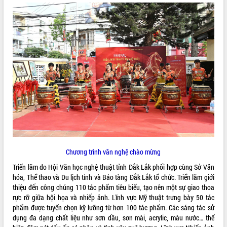
ĐIỂM TIN VĂN BẢN
QUY HOẠCH - KẾ HOẠCH
Chương trình văn nghệ chào mừng
Triển lãm do Hội Văn học nghệ thuật tỉnh Đắk Lắk phối hợp cùng Sở Văn
hóa, Thể thao và Du lịch tỉnh và Bảo tàng Đắk Lắk tổ chức. Triển lãm giới
thiệu đến công chúng 110 tác phẩm tiêu biểu, tạo nên một sự giao thoa
rực rỡ giữa hội họa và nhiếp ảnh. Lĩnh vực Mỹ thuật trưng bày 50 tác
phẩm được tuyển chọn kỹ lưỡng từ hơn 100 tác phẩm. Các sáng tác sử
dụng đa dạng chất liệu như sơn dầu, sơn mài, acrylic, màu nước… thể