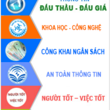
cao kết quả Chiến dịch Quang Trung
tại Đắk Lắk
Hội nghị Ban Chấp hành Đảng bộ tỉnh
Đắk Lắk lần thứ 2 (mở rộng)
Tập trung giải phóng mặt bằng, đẩy
nhanh tiến độ Tuyến đường bộ ven
biển
Gỡ khó, khởi công xây dựng, sửa chữa
toàn bộ nhà ở cho hộ dân đúng tiến độ
đề ra
UBND tỉnh Đắk Lắk tổng kết công tác
quốc phòng, quân sự địa phương năm
2025
Tập trung triển khai quyết liệt, đồng bộ
các giải pháp nhằm thực hiện hiệu quả
các nhiệm vụ đề ra năm 2025
Phát huy vai trò của người có uy tín
trong phòng chống tảo hôn và hôn
nhân cận huyết thống
Nông sản Tây Nguyên thu hút doanh
nghiệp nước ngoài