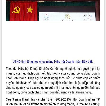
VIDEO
Lễ truy tặng danh hiệu “Bà Mẹ Việt
Nam Anh hùng” và trao Huân chương
UBND tỉnh tặng hoa chúc mừng Hiệp hội Doanh nhân Đắk Lắk.
Lao động
Theo đó, Hiệp hội là một tổ chức xã hội - nghề nghiệp tự nguyện, phi lợi
UBND tỉnh Đắk Lắk triển khai nhiệm
nhuận, với mục đích đoàn kết, tập hợp, và xây dựng cộng đồng doanh
vụ 6 tháng cuối năm 2026
nhân lớn mạnh. Hiệp hội sẽ hoạt động theo Điều lệ được cấp có thẩm
Kỳ họp thứ Hai, Hội đồng nhân dân
quyền phê duyệt và tuân thủ các quy định của pháp luật. Hiệp hội cũng
tỉnh khóa XI quyết nghị nhiều nội dung
chịu sự quản lý của các cơ quan quản lý nhà nước liên quan đến lĩnh vực
quan trọng
ALBUM ẢNH
hoạt động, có tư cách pháp nhân, con dấu riêng và tài khoản riêng.
Bí thư Tỉnh ủy Lương Nguyễn Minh
Sau 3 năm thành lập và phát triển (2022-2025), Hội Doanh nhân TP.
Triết thăm, tặng quà người có công với
Buôn Ma Thuột đã trở thành một tổ chức vững mạnh, là "mái nhà chung"
cách mạng