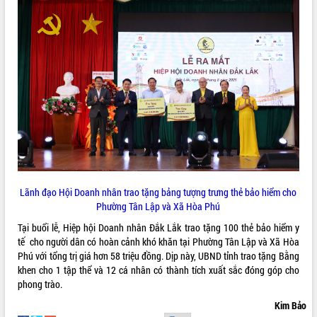
du khách thông qua Hệ thống cơ sở dữ
liệu và Bản đồ số
Tập huấn ứng dụng trí tuệ nhân tạo (AI)
trong thương mại điện tử năm 2026
Đoàn đại biểu Quốc hội tỉnh Đắk Lắk
trao đổi thông tin trước Kỳ họp thứ
nhất, Quốc hội khóa XVI
Quyết liệt cải cách hành chính, khơi
thông nguồn lực phát triển
Nâng cao hiệu lực, hiệu quả HĐND
tỉnh thông qua hiện đại hóa hành chính
Xã Ea Phê gắn cải cách hành chính với
Lãnh đạo Hội Doanh nhân trao tặng bảng tượng trưng thẻ bảo hiểm cho
chuyển đổi số
Phường Tân Lập và Xã Hòa Phú
Phó Chủ tịch Thường trực UBND tỉnh
Hồ Thị Nguyên Thảo làm việc tại Trung
Tại buổi lễ, Hiệp hội Doanh nhân Đắk Lắk trao tặng 100 thẻ bảo hiểm y
tâm Phục vụ hành chính công xã Ea
tế cho người dân có hoàn cảnh khó khăn tại Phường Tân Lập và Xã Hòa
Phê
Phú với tổng trị giá hơn 58 triệu đồng.
Dịp này, UBND tỉnh trao tặng Bằng
khen cho 1 tập thể và 12 cá nhân có thành tích xuất sắc đóng góp cho
Xây dựng nền hành chính số đồng
phong trào.
hành cùng nông dân dân, doanh nghiệp
Giai đoạn 2026-2030, Đắk Lắk phấn
Kim Bảo
đấu có 77% xã đạt chuẩn nông thôn