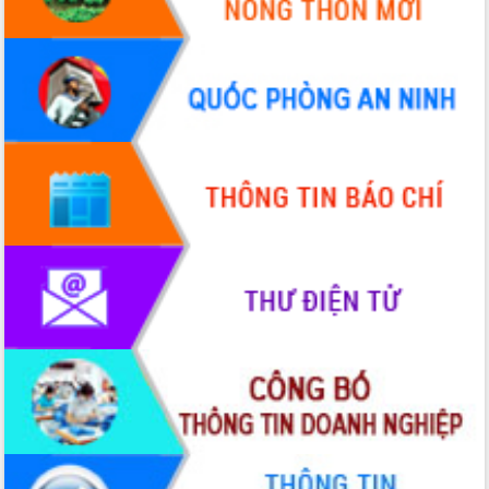
Đoàn thanh tra EC
Chủ tịch UBND tỉnh Tạ Anh Tuấn thăm,
chúc mừng các bệnh viện nhân Ngày
Thầy thuốc Việt Nam
Rộn ràng lễ hội truyền thống Sông
nước Đà Nông lần thứ I năm 2026
Kỳ họp Chuyên đề lần thứ Năm, HĐND
tỉnh Đắk Lắk thông qua các nghị quyết
quan trọng
Thống nhất danh sách giới thiệu ứng
cử đại biểu Quốc hội khoá XVI và đại
biểu HĐND tỉnh Đắk Lắk, nhiệm kỳ
2026-2031
Phát động hai phong trào thi đua quan
trọng trong kỷ nguyên mới
Hội nghị lần thứ tư Ban Chỉ đạo công
tác bầu cử tỉnh Đắk Lắk
Hội nghị Báo cáo viên Trung ương
tháng 01/2026
Phó Thủ tướng Hồ Quốc Dũng đánh giá