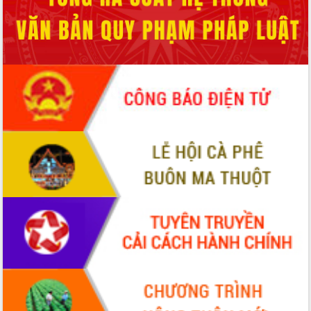
Ngày hội bầu cử đại biểu Quốc hội
khóa XVI và HĐND các cấp nhiệm kỳ
2026-2031
Đảm bảo cuộc bầu cử đại biểu Quốc
hội và đại biểu HĐND các cấp diễn ra
an toàn, hiệu quả, đúng quy định
Thủ tướng Chính phủ Phạm Minh Chính
kiểm tra, chỉ đạo hoàn thành các dự
án cao tốc và thăm khu tái định cư tại
Đắk Lắk
Sôi nổi Hội đua ngựa truyền thống Gò
Thì Thùng mừng Xuân Bính Ngọ 2026
Lãnh đạo tỉnh dâng hương tưởng niệm
tại Đập Đồng Cam đầu Xuân Bính Ngọ
Ngành nông nghiệp phấn đấu tăng
trưởng đạt 5,86% trong năm 2026
UBND tỉnh Đắk Lắk triển khai công tác
quốc phòng, quân sự địa phương năm
2026
Đắk Lắk tập trung toàn lực khắc phục
tồn tại IUU, sẵn sàng làm việc với