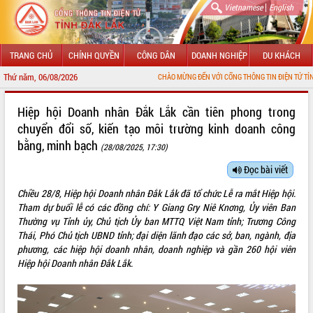
|
Vietnamese
English
TRANG CHỦ
CHÍNH QUYỀN
CÔNG DÂN
DOANH NGHIỆP
DU KHÁCH
Thứ năm, 06/08/2026
CHÀO MỪNG ĐẾN VỚI CỔNG THÔNG TIN ĐIỆN TỬ TỈNH ĐẮK LẮK
GIỚI THIỆU
Hiệp hội Doanh nhân Đắk Lắk cần tiên phong trong
chuyển đổi số, kiến tạo môi trường kinh doanh công
LÃNH ĐẠO UBND TỈNH
bằng, minh bạch
(28/08/2025, 17:30)
TIN TỨC SỰ KIỆN
Đọc bài viết
SỞ, BAN, NGÀNH
Chiều 28/8, Hiệp hội Doanh nhân Đắk Lắk đã tổ chức Lễ ra mắt Hiệp hội.
Tham dự buổi lễ có các đồng chí: Y Giang Gry Niê Knơng, Ủy viên Ban
UBND CÁC XÃ, PHƯỜNG
Thường vụ Tỉnh ủy, Chủ tịch Ủy ban MTTQ Việt Nam tỉnh; Trương Công
Thái, Phó Chủ tịch UBND tỉnh; đại diện lãnh đạo các sở, ban, ngành, địa
THÔNG TIN CHỈ ĐẠO ĐIỀU HÀNH
phương, các hiệp hội doanh nhân, doanh nghiệp và gần 260 hội viên
Hiệp hội Doanh nhân Đắk Lắk.
HỆ THỐNG VĂN BẢN
VĂN BẢN HĐND TỈNH