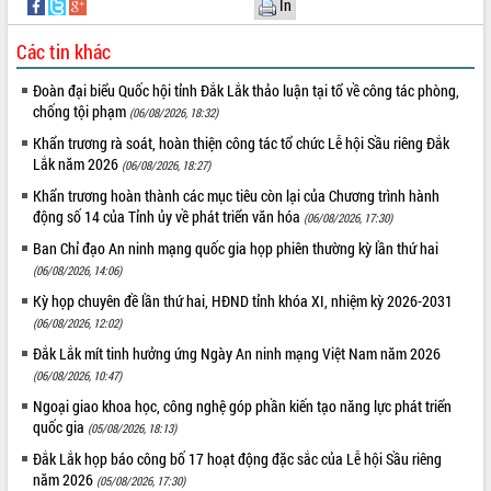
In
mới
Các tin khác
Chuyển đổi số 'mở đường' cho nông
nghiệp Đắk Lắk tăng trưởng bứt phá
Đoàn đại biểu Quốc hội tỉnh Đắk Lắk thảo luận tại tổ về công tác phòng,
Triển khai đồng bộ đo đạc, lập hồ sơ
chống tội phạm
(06/08/2026, 18:32)
địa chính, hoàn thiện cơ sở dữ liệu đất
đai
Khẩn trương rà soát, hoàn thiện công tác tổ chức Lễ hội Sầu riêng Đắk
Lắk năm 2026
(06/08/2026, 18:27)
Ứng dụng sinh trắc học - Bước tiến
trong hành trình chuyển đổi số tại Đắk
Khẩn trương hoàn thành các mục tiêu còn lại của Chương trình hành
Lắk
động số 14 của Tỉnh ủy về phát triển văn hóa
(06/08/2026, 17:30)
Đắk Lắk nâng cao hiệu quả công tác
Ban Chỉ đạo An ninh mạng quốc gia họp phiên thường kỳ lần thứ hai
Đảng từ Sổ tay đảng viên điện tử
(06/08/2026, 14:06)
Đắk Lắk đẩy mạnh nuôi biển công
Kỳ họp chuyên đề lần thứ hai, HĐND tỉnh khóa XI, nhiệm kỳ 2026-2031
nghệ, hướng tới phát triển thủy sản
(06/08/2026, 12:02)
bền vững
Đắk Lắk mít tinh hưởng ứng Ngày An ninh mạng Việt Nam năm 2026
Tập huấn nâng cao năng lực triển khai
(06/08/2026, 10:47)
chuyển đổi số cho cán bộ, công chức
cấp xã
Ngoại giao khoa học, công nghệ góp phần kiến tạo năng lực phát triển
quốc gia
(05/08/2026, 18:13)
Đắk Lắk phát động hưởng ứng Ngày
Quyền của người tiêu dùng Việt Nam
Đắk Lắk họp báo công bố 17 hoạt động đặc sắc của Lễ hội Sầu riêng
2026
năm 2026
(05/08/2026, 17:30)