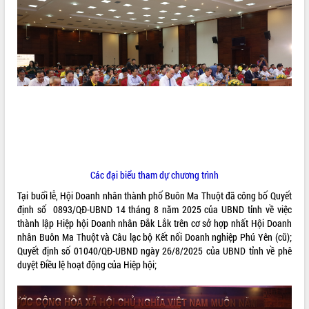
ĐIỂM TIN VĂN BẢN
QUY HOẠCH - KẾ HOẠCH
Các đại biểu tham dự chương trình
Tại buổi lễ, Hội Doanh nhân thành phố Buôn Ma Thuột đã công bố Quyết
định số 0893/QĐ-UBND 14 tháng 8 năm 2025 của UBND tỉnh về việc
thành lập Hiệp hội Doanh nhân Đắk Lắk trên cơ sở hợp nhất Hội Doanh
nhân Buôn Ma Thuột và Câu lạc bộ Kết nối Doanh nghiệp Phú Yên (cũ);
Quyết định số 01040/QĐ-UBND ngày 26/8/2025 của UBND tỉnh về phê
duyệt Điều lệ hoạt động của Hiệp hội;