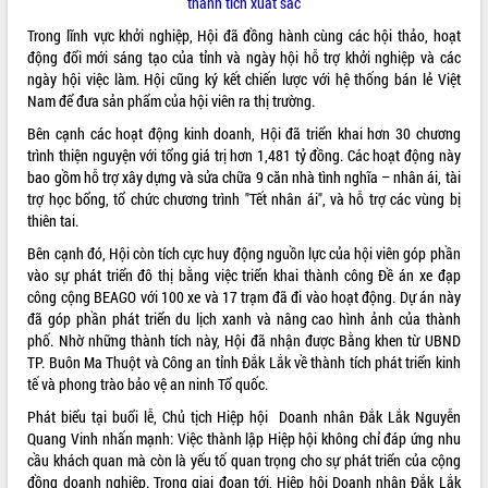
thành tích xuất sắc
hiện nhiệm vụ quản lý tài sản công
Trong lĩnh vực khởi nghiệp, Hội đã đồng hành cùng các hội thảo, hoạt
hàng tuần
động đổi mới sáng tạo của tỉnh và ngày hội hỗ trợ khởi nghiệp và các
Tháo gỡ những vướng mắc, đẩy mạnh
ngày hội việc làm. Hội cũng ký kết chiến lược với hệ thống bán lẻ Việt
công tác cải cách thủ tục hành chính
Nam để đưa sản phẩm của hội viên ra thị trường.
tại Trung tâm Phục vụ hành chính
công tỉnh
Bên cạnh các hoạt động kinh doanh, Hội đã triển khai hơn 30 chương
trình thiện nguyện với tổng giá trị hơn 1,481 tỷ đồng. Các hoạt động này
Đắk Lắk: Tôn vinh 46 giải pháp tại Hội
bao gồm hỗ trợ xây dựng và sửa chữa 9 căn nhà tình nghĩa – nhân ái, tài
thi Sáng tạo Kỹ thuật 2024 - 2025
trợ học bổng, tổ chức chương trình "Tết nhân ái", và hỗ trợ các vùng bị
Đắk Lắk rà soát, điều chỉnh Đề án 190
thiên tai.
về phát triển nuôi trồng thủy sản
Bên cạnh đó, Hội còn tích cực huy động nguồn lực của hội viên góp phần
Phó Chủ tịch UBND tỉnh Đắk Lắk
vào sự phát triển đô thị bằng việc triển khai thành công Đề án xe đạp
Trương Công Thái kiểm tra thực địa
công cộng BEAGO với 100 xe và 17 trạm đã đi vào hoạt động. Dự án này
Dự án cao tốc Khánh Hòa - Buôn Ma
đã góp phần phát triển du lịch xanh và nâng cao hình ảnh của thành
Thuột
phố. Nhờ những thành tích này, Hội đã nhận được Bằng khen từ UBND
Định vị cà phê Việt Nam như một “di
TP. Buôn Ma Thuột và Công an tỉnh Đắk Lắk về thành tích phát triển kinh
sản sống” trong dòng chảy toàn cầu
tế và phong trào bảo vệ an ninh Tổ quốc.
Xây dựng nông thôn mới: Nâng cao đời
Phát biểu tại buổi lễ, Chủ tịch Hiệp hội Doanh nhân Đắk Lắk Nguyễn
sống người dân từ những mô hình thiết
Quang Vinh nhấn mạnh: Việc thành lập Hiệp hội không chỉ đáp ứng nhu
thực
cầu khách quan mà còn là yếu tố quan trọng cho sự phát triển của cộng
Quyết liệt tháo gỡ vướng mắc, đẩy
đồng doanh nghiệp. Trong giai đoạn tới, Hiệp hội Doanh nhân Đắk Lắk