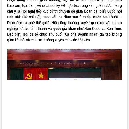
ứng để giữ vững thị trường xuất khẩu
Caravan, tọa đàm, và các buổi ký kết hợp tác trong và ngoài nước. Đáng
Diễn đàn Kinh tế tư nhân Việt Nam đột
chú ý là Hội nghị tiếp xúc cử tri chuyên đề giữa Đoàn đại biểu Quốc hội
phá cơ chế - Hợp tác công tư
tỉnh Đắk Lắk với Hội, cùng với tọa đàm sau famtrip “Buôn Ma Thuột –
Đề án 06 tạo bước ngoặt đột phá trong
Điểm đến cà phê thế giới”. Hội cũng thường xuyên giao lưu với doanh
cải cách hành chính tỉnh Đắk Lắk
nghiệp từ các tỉnh thành và quốc gia khác như Hàn Quốc và Kon Tum.
Đặc biệt, Hội đã tổ chức 140 buổi "Cà phê Doanh nhân" đã tạo không
Kết nối tour, đẩy mạnh chuyển đổi số
gian kết nối và chia sẻ thường xuyên cho các hội viên.
để phát triển du lịch Đắk Lắk
Khởi động Dự án Đầu tư xây dựng hạ
tầng kỹ thuật Cụm công nghiệp Tân
Tiến
Gặp mặt các cơ quan báo chí nhân Kỷ
niệm 101 năm Ngày Báo chí Cách
mạng Việt Nam
Đắk Lắk sơ kết 4 năm triển khai thực
hiện Đề án 06 của Chính phủ
Họp báo thông tin về Hội nghị Công bố
Quy hoạch và Xúc tiến đầu tư tỉnh Đắk
Lắk
Khơi thông điểm nghẽn, đẩy nhanh
giải ngân vốn khắc phục thiên tai