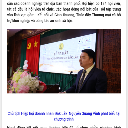
của các doanh nghiệp trên địa bàn thành phố. Hội hiện có 184 hội viên,
Rà soát, hoàn thiện hệ thống thiết chế
tất cả đều là hội viên tổ chức. Các hoạt động nổi bật của Hội tập trung
văn hóa, thể thao đáp ứng yêu cầu
vào lĩnh vực gồm : Kết nối và Giao thương, Thúc đẩy Thương mại và hỗ
phát triển mới
trợ khởi nghiệp và công tác an sinh xã hội.
Thường trực HĐND tỉnh Đắk Lắk gặp
mặt Đoàn chuyên gia y tế TP. Hồ Chí
Minh
LIÊN KẾT WEB
Lễ truy điệu và an táng hài cốt liệt sĩ
tại Nghĩa trang Liệt sĩ xã Sơn Hòa
Bàn giải pháp tháo gỡ khó khăn trong
xuất khẩu sầu riêng và triển khai quy
THỐNG KÊ TRUY CẬP
định EUDR
Thứ trưởng Bộ Nông nghiệp và Môi
Hôm nay:
34491
trường Nguyễn Hoàng Hiệp khảo sát
Tất cả:
66010633
vùng trồng và doanh nghiệp đóng gói
sầu riêng tại Đắk Lắk
Trình diễn nghệ thuật chế biến các
món ăn từ sầu riêng
Đắk Lắk công bố Quy hoạch và xúc
Chủ tịch Hiệp hội doanh nhân Đắk Lắk Nguyễn Quang Vinh phát biểu tại
tiến đầu tư tỉnh
chương trình
Ngành cá ngừ Đắk Lắk chủ động thích
Hoạt động kết nối giao thương, Hội đã tổ chức nhiều chương trình