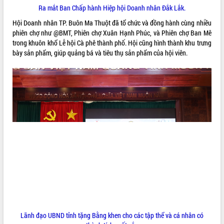
HĐND tỉnh thông qua điều chỉnh Quy
Ra mắt Ban Chấp hành Hiệp hội Doanh nhân Đắk Lắk.
hoạch tỉnh thời kỳ 2021-2030
Hội Doanh nhân TP. Buôn Ma Thuột đã tổ chức và đồng hành cùng nhiều
Hội thảo góp ý hồ sơ điều chỉnh quy
phiên chợ như @BMT, Phiên chợ Xuân Hạnh Phúc, và Phiên chợ Ban Mê
hoạch tỉnh Đắk Lắk thời kỳ 2021-2030,
trong khuôn khổ Lễ hội Cà phê thành phố. Hội cũng hình thành khu trưng
tầm nhìn đến năm 2050
bày sản phẩm, giúp quảng bá và tiêu thụ sản phẩm của hội viên.
Nâng cao hiệu quả hoạt động của các
doanh nghiệp nhà nước
Hội nghị triển khai kết nối mạng
truyền số liệu chuyên dùng phục vụ cơ
quan Đảng, Nhà nước
Lễ phát động chuỗi hoạt động chung
tay làm sạch môi trường
Xã Ea Kar bước chuyển mình trong
công tác cải cách hành chính mô hình
mới
UBND tỉnh họp báo định kỳ tháng 4
năm 2026
Hội thảo khoa học “Giải pháp thúc đẩy
phát triển nền kinh tế xanh tại tỉnh
Đắk Lắk”
Lãnh đạo UBND tỉnh tặng Bằng khen cho các tập thể và cá nhân có
Tăng cường giám sát, đôn đốc thực