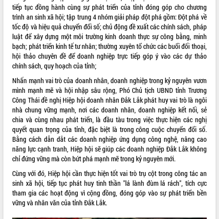
nhanh tiến độ các dự án trọng điểm
tiếp tục đồng hành cùng sự phát triển của tỉnh đóng góp cho chương
trong Khu kinh tế Nam Phú Yên
trình an sinh xã hội; tập trung 4 nhóm giải pháp đột phá gồm: Đột phá về
Hòn Yến phát triển du lịch gắn với bảo
tốc độ và hiệu quả chuyển đổi số; chủ động đề xuất các chính sách, pháp
tồn biển
luật để xây dựng một môi trường kinh doanh thực sự công bằng, minh
Lấy ý kiến điều chỉnh Quy hoạch tỉnh
bạch; phát triển kinh tế tư nhân; thường xuyên tổ chức các buổi đối thoại,
Đắk Lắk thời kỳ 2021-2030, tầm nhìn
hội thảo chuyên đề để doanh nghiệp trực tiếp góp ý vào các dự thảo
đến năm 2050
chính sách, quy hoạch của tỉnh;
Phát động chiến dịch 30 ngày đêm
Nhấn mạnh vai trò của doanh nhân, doanh nghiệp trong kỷ nguyên vươn
giải phóng mặt bằng Tuyến đường bộ
mình mạnh mẽ và hội nhập sâu rộng, Phó Chủ tịch UBND tỉnh Trương
ven biển
Công Thái đề nghị Hiệp hội doanh nhân Đắk Lắk phát huy vai trò là ngôi
Đắk Lắk nỗ lực thúc đẩy tăng trưởng
nhà chung vững mạnh, nơi các doanh nhân, doanh nghiệp kết nối, sẻ
kinh tế từ 10% trở lên trong Quý
chia và cùng nhau phát triển, là đầu tàu trong việc thực hiện các nghị
II/2026
quyết quan trọng của tỉnh, đặc biệt là trong công cuộc chuyển đổi số.
Bằng cách dẫn dắt các doanh nghiệp ứng dụng công nghệ, nâng cao
Đắk Lắk ký kết thỏa thuận hợp tác về
năng lực cạnh tranh, Hiệp hội sẽ giúp các doanh nghiệp Đắk Lắk không
chuyển đổi số giai đoạn 2026 – 2030
chỉ đứng vững mà còn bứt phá mạnh mẽ trong kỷ nguyên mới.
với Tập đoàn Bưu chính Viễn thông
Việt Nam
Cùng với đó, Hiệp hội cần thực hiện tốt vai trò trụ cột trong công tác an
Thứ trưởng Bộ Y tế làm việc với tỉnh
sinh xã hội, tiếp tục phát huy tinh thần "lá lành đùm lá rách", tích cực
Đắk Lắk về phát triển nhân lực y tế
tham gia các hoạt động vì cộng đồng, đóng góp vào sự phát triển bền
cho trạm y tế cấp xã
vững và nhân văn của tỉnh Đắk Lắk.
Du lịch Đắk Lắk nâng tầm trải nghiệm